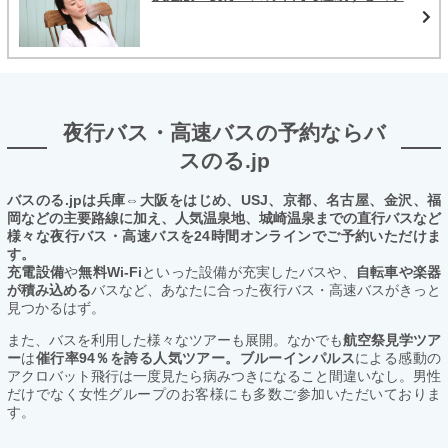
夜行バス・高速バスの予約ならバ
スのる.jp
バスのる.jpは兵庫⇔大阪をはじめ、USJ、京都、名古屋、金沢、福
岡などの主要路線に加え、人気温泉地、城崎温泉までの直行バスなど
様々な夜行バス・高速バスを24時間オンラインでご予約いただけま
す。
充電設備
や
無料Wi-Fi
といった設備が充実したバスや、
自転車や楽器
が積み込める
バスなど、あなたに合った夜行バス・高速バスがきっと
見つかるはず。
また、バスを利用した様々なツアーも展開。なかでも
航空祭見学ツア
ー
は
催行率94％を誇る人気ツアー。ブルーインパルス
による感動の
アクロバット飛行は一度見たら病みつきになること間違いなし。男性
だけでなく女性グループのお客様にも多数ご参加いただいておりま
す。