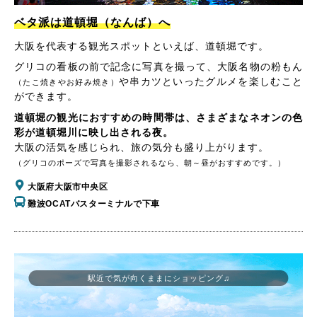
ベタ派は道頓堀（なんば）へ
大阪を代表する観光スポットといえば、道頓堀です。
グリコの看板の前で記念に写真を撮って、大阪名物の粉もん
や串カツといったグルメを楽しむこと
（たこ焼きやお好み焼き）
ができます。
道頓堀の観光におすすめの時間帯は、さまざまなネオンの色
彩が道頓堀川に映し出される夜。
大阪の活気を感じられ、旅の気分も盛り上がります。
（グリコのポーズで写真を撮影されるなら、朝～昼がおすすめです。）
大阪府大阪市中央区
難波OCATバスターミナルで下車
駅近で気が向くままにショッピング♫