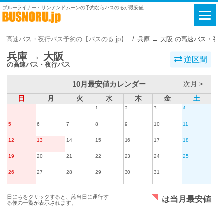
ブルーライナー・サンアンドムーンの予約ならバスのるが最安値
高速バス・夜行バス予約の【バスのる.jp】
兵庫 → 大阪 の高速バス・
兵庫 → 大阪
逆区間
の高速バス・夜行バス
10月最安値カレンダー
次月 >
日
月
火
水
木
金
土
1
2
3
4
5
6
7
8
9
10
11
12
13
14
15
16
17
18
19
20
21
22
23
24
25
26
27
28
29
30
31
日にちをクリックすると、該当日に運行す
は当月最安値
る便の一覧が表示されます。