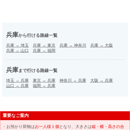
兵庫
から行ける路線一覧
兵庫
→
埼玉
兵庫
→
東京
兵庫
→
神奈川
兵庫
→
大阪
兵庫
→
山口
兵庫
→
福岡
兵庫
まで行ける路線一覧
埼玉
→
兵庫
東京
→
兵庫
神奈川
→
兵庫
大阪
→
兵庫
山口
→
兵庫
福岡
→
兵庫
重要なご案内
お預かり荷物は
お一人様１個
となり、大きさは
縦・横・高さの合