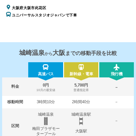
大阪府大阪市此花区
ユニバーサルスタジオジャパンで下車
城崎温泉
大阪
までの移動手段を比較
から
高速バス
新幹線・電車
飛行機
0円
5,700円
料金
－
10月の最安値
普通指定席
移動時間
3時間10分
2時間40分
－
城崎温泉
城崎温泉駅
－
区間
梅田プラザモー
大阪駅
タープール