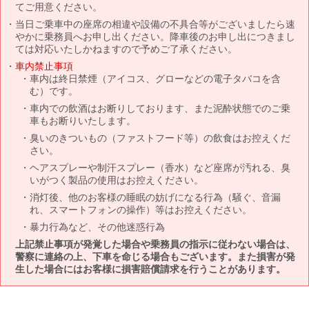
てご用意ください。
当日ご乗車中の座席の相違や設備の不具合等がございましたら速
やかに乗務員へお申し出ください。降車後のお申し出につきまし
ては対応いたしかねますので予めご了承ください。
車内禁止事項
車内は終日禁煙（アイコス、グローなどの電子タバコを含
む）です。
車内での飲酒はお断りしております、また泥酔状態でのご乗
車もお断りいたします。
臭いのきついもの（ファストフード等）の飲食はお控えくだ
さい。
ヘアスプレーや制汗スプレー（香水）など座席が汚れる、臭
いがつく製品の使用はお控えください。
消灯後、他のお客様の睡眠の妨げになる行為（騒ぐ、音漏
れ、スマートフォンの操作）等はお控えください。
暴力行為など、その他迷惑行為
上記禁止事項が発覚した場合や乗務員の指示に従わない場合は、
警察に連絡の上、下車を命じる場合もございます。また損害が発
生した場合にはお客様に損害賠償請求を行うことがあります。