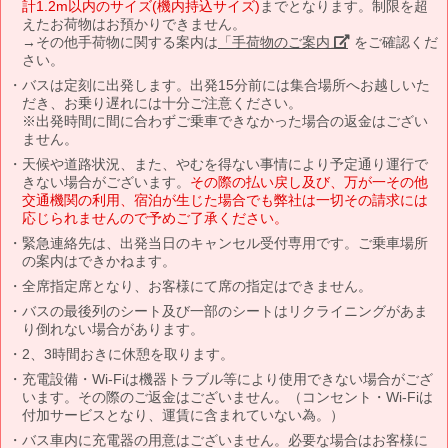
計1.2m以内のサイズ(機内持込サイズ)
までとなります。制限を超
えたお荷物はお預かりできません。
→その他手荷物に関する案内は
「手荷物のご案内」
をご確認くだ
さい。
バスは定刻に出発します。出発15分前には集合場所へお越しいた
だき、お乗り遅れには十分ご注意ください。
※出発時間に間に合わずご乗車できなかった場合の返金はござい
ません。
天候や道路状況、また、やむを得ない事情により予定通り運行で
きない場合がございます。
その際の払い戻し及び、万が一その他
交通機関の利用、宿泊が生じた場合でも弊社は一切その請求には
応じられませんので予めご了承ください。
緊急連絡先は、出発当日のキャンセル受付専用です。ご乗車場所
の案内はできかねます。
全席指定席となり、お客様にて席の指定はできません。
バスの最後列のシート及び一部のシートはリクライニングがあま
り倒れない場合があります。
2、3時間おきに休憩を取ります。
充電設備・Wi-Fiは機器トラブル等により使用できない場合がござ
います。その際のご返金はございません。（コンセント・Wi-Fiは
付加サービスとなり、運賃に含まれていない為。）
バス車内に充電器の用意はございません。必要な場合はお客様に