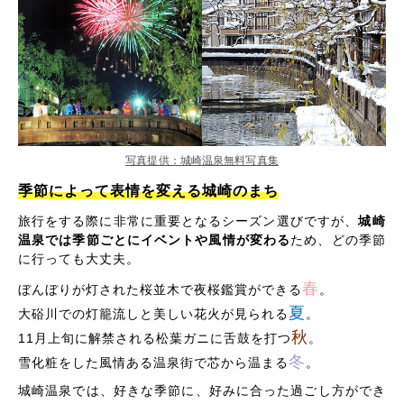
写真提供：城崎温泉無料写真集
季節によって表情を変える城崎のまち
旅行をする際に非常に重要となるシーズン選びですが、
城崎
温泉では季節ごとにイベントや風情が変わる
ため、どの季節
に行っても大丈夫。
春
ぼんぼりが灯された桜並木で夜桜鑑賞ができる
。
夏
大硲川での灯籠流しと美しい花火が見られる
。
秋
11月上旬に解禁される松葉ガニに舌鼓を打つ
。
冬
雪化粧をした風情ある温泉街で芯から温まる
。
城崎温泉では、好きな季節に、好みに合った過ごし方ができ