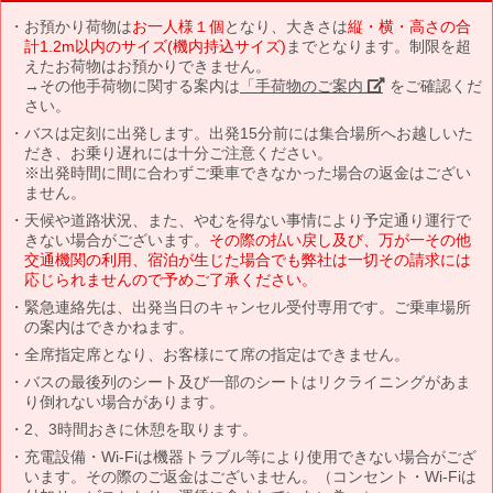
お預かり荷物は
お一人様１個
となり、大きさは
縦・横・高さの合
計1.2m以内のサイズ(機内持込サイズ)
までとなります。制限を超
えたお荷物はお預かりできません。
→その他手荷物に関する案内は
「手荷物のご案内」
をご確認くだ
さい。
バスは定刻に出発します。出発15分前には集合場所へお越しいた
だき、お乗り遅れには十分ご注意ください。
※出発時間に間に合わずご乗車できなかった場合の返金はござい
ません。
天候や道路状況、また、やむを得ない事情により予定通り運行で
きない場合がございます。
その際の払い戻し及び、万が一その他
交通機関の利用、宿泊が生じた場合でも弊社は一切その請求には
応じられませんので予めご了承ください。
緊急連絡先は、出発当日のキャンセル受付専用です。ご乗車場所
の案内はできかねます。
全席指定席となり、お客様にて席の指定はできません。
バスの最後列のシート及び一部のシートはリクライニングがあま
り倒れない場合があります。
2、3時間おきに休憩を取ります。
充電設備・Wi-Fiは機器トラブル等により使用できない場合がござ
います。その際のご返金はございません。（コンセント・Wi-Fiは