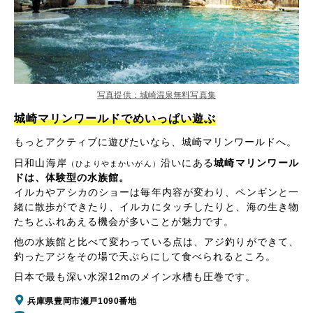
写真提供：城崎温泉無料写真集
城崎マリンワールドでめいっぱい遊ぶ
もっとアクティブに遊びたいなら、城崎マリンワールドへ。
日和山海岸
沿いにある
城崎マリンワール
（ひよりやまかいがん）
ドは、体験型の水族館。
イルカやアシカのショーは毎年内容が変わり、ペンギンと一
緒に散歩ができたり、イルカにタッチしたりと、海の生き物
たちとふれあえる機会が多いことが魅力です。
他の水族館と比べて変わっている点は、アジ釣りができて、
釣ったアジをその場で天ぷらにして食べられるところ。
日本で最も深い水深12mのメイン水槽も圧巻です。
兵庫県豊岡市瀬戸1090番地