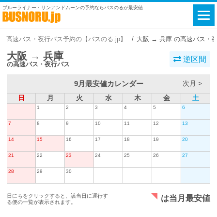
ブルーライナー・サンアンドムーンの予約ならバスのるが最安値
高速バス・夜行バス予約の【バスのる.jp】
大阪 → 兵庫 の高速バス・
大阪 → 兵庫
逆区間
の高速バス・夜行バス
9月最安値カレンダー
次月 >
日
月
火
水
木
金
土
1
2
3
4
5
6
7
8
9
10
11
12
13
14
15
16
17
18
19
20
21
22
23
24
25
26
27
28
29
30
日にちをクリックすると、該当日に運行す
は当月最安値
る便の一覧が表示されます。