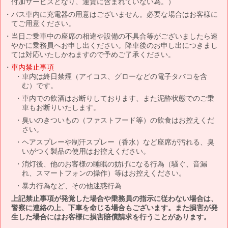
付加サービスとなり、運賃に含まれていない為。）
バス車内に充電器の用意はございません。必要な場合はお客様に
てご用意ください。
当日ご乗車中の座席の相違や設備の不具合等がございましたら速
やかに乗務員へお申し出ください。降車後のお申し出につきまし
ては対応いたしかねますので予めご了承ください。
車内禁止事項
車内は終日禁煙（アイコス、グローなどの電子タバコを含
む）です。
車内での飲酒はお断りしております、また泥酔状態でのご乗
車もお断りいたします。
臭いのきついもの（ファストフード等）の飲食はお控えくだ
さい。
ヘアスプレーや制汗スプレー（香水）など座席が汚れる、臭
いがつく製品の使用はお控えください。
消灯後、他のお客様の睡眠の妨げになる行為（騒ぐ、音漏
れ、スマートフォンの操作）等はお控えください。
暴力行為など、その他迷惑行為
上記禁止事項が発覚した場合や乗務員の指示に従わない場合は、
警察に連絡の上、下車を命じる場合もございます。また損害が発
生した場合にはお客様に損害賠償請求を行うことがあります。