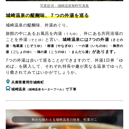
写真提供：城崎温泉無料写真集
城崎温泉の醍醐味、７つの外湯を巡る
城崎温泉の醍醐味、外湯めぐり。
旅館の中にあるお風呂を内湯
、外にある共同浴場の
（うちゆ）
ことを外湯
と言い、
城崎温泉には7つの外湯
（そとゆ）
（さとの
湯・地蔵湯（じぞうゆ）・柳湯（やなぎゆ）・一の湯（いちのゆ）・御所の
があります。
湯（ごしょのゆ）・鴻の湯（こうのゆ）・まんだら湯）
7つの外湯は歩いて巡ることができますので、外湯1日券「ゆ
めぱ」を購入して、それぞれ特長や趣が異なる温泉でゆった
り癒されてみてはいかがでしょうか。
兵庫県豊岡市城崎町
城崎温泉
で下車
（城崎温泉モータープール）
秋から味わえる城崎温泉の味覚、松葉ガニ