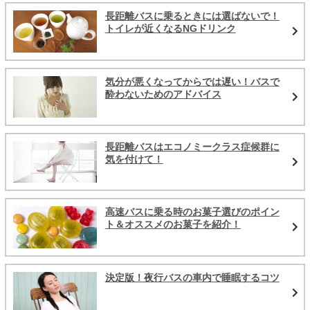
長距離バスに乗るときには選ばないで！
トイレが近くなるNGドリンク
気分が悪くなってからでは遅い！バスで
酔わないためのアドバイス
長距離バスはエコノミークラス症候群に
気を付けて！
高速バスに乗る時のお菓子選びのポイン
ト＆オススメのお菓子を紹介！
決定版！夜行バスの車内で睡眠するコツ