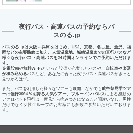
夜行バス・高速バスの予約ならバ
スのる.jp
バスのる.jpは大阪⇔兵庫をはじめ、USJ、京都、名古屋、金沢、福
岡などの主要路線に加え、人気温泉地、城崎温泉までの直行バスなど
様々な夜行バス・高速バスを24時間オンラインでご予約いただけま
す。
充電設備
や
無料Wi-Fi
といった設備が充実したバスや、
自転車や楽器
が積み込める
バスなど、あなたに合った夜行バス・高速バスがきっと
見つかるはず。
また、バスを利用した様々なツアーも展開。なかでも
航空祭見学ツア
ー
は
催行率94％を誇る人気ツアー。ブルーインパルス
による感動の
アクロバット飛行は一度見たら病みつきになること間違いなし。男性
だけでなく女性グループのお客様にも多数ご参加いただいておりま
す。