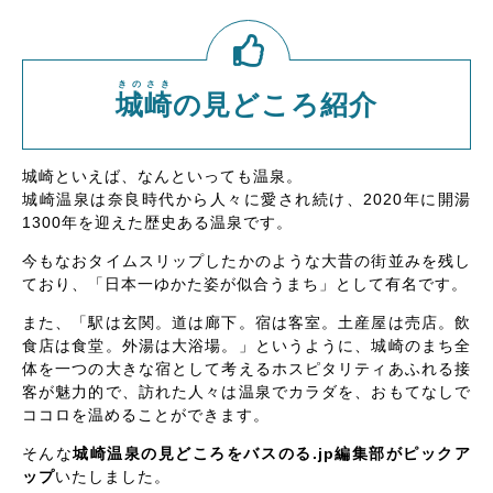
きのさき
城崎
の見どころ紹介
城崎といえば、なんといっても温泉。
城崎温泉は奈良時代から人々に愛され続け、2020年に開湯
1300年を迎えた歴史ある温泉です。
今もなおタイムスリップしたかのような大昔の街並みを残し
ており、「日本一ゆかた姿が似合うまち」として有名です。
また、「駅は玄関。道は廊下。宿は客室。土産屋は売店。飲
食店は食堂。外湯は大浴場。」というように、城崎のまち全
体を一つの大きな宿として考えるホスピタリティあふれる接
客が魅力的で、訪れた人々は温泉でカラダを、おもてなしで
ココロを温めることができます。
そんな
城崎温泉の見どころをバスのる.jp編集部がピックア
ップ
いたしました。