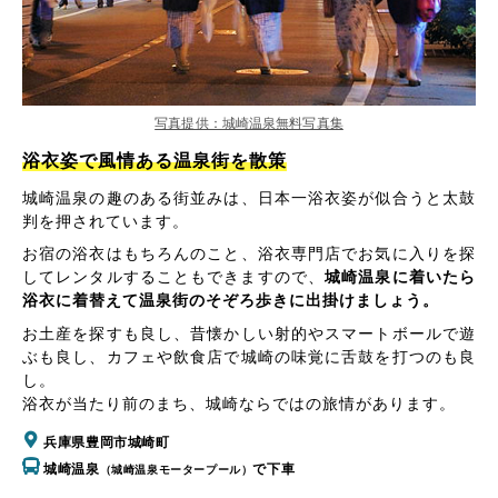
写真提供：城崎温泉無料写真集
浴衣姿で風情ある温泉街を散策
城崎温泉の趣のある街並みは、日本一浴衣姿が似合うと太鼓
判を押されています。
お宿の浴衣はもちろんのこと、浴衣専門店でお気に入りを探
してレンタルすることもできますので、
城崎温泉に着いたら
浴衣に着替えて温泉街のそぞろ歩きに出掛けましょう。
お土産を探すも良し、昔懐かしい射的やスマートボールで遊
ぶも良し、カフェや飲食店で城崎の味覚に舌鼓を打つのも良
し。
浴衣が当たり前のまち、城崎ならではの旅情があります。
兵庫県豊岡市城崎町
城崎温泉
で下車
（城崎温泉モータープール）