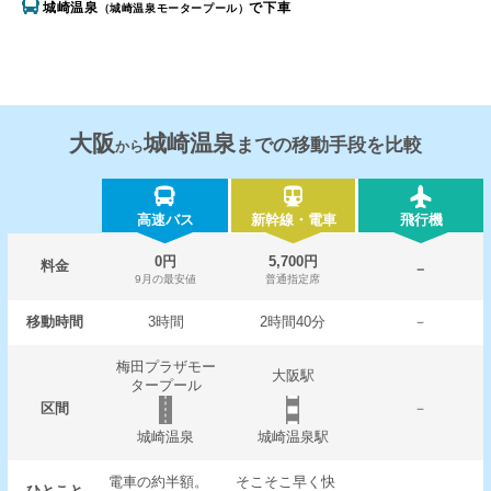
城崎温泉
で下車
（城崎温泉モータープール）
大阪
城崎温泉
までの移動手段を比較
から
高速バス
新幹線・電車
飛行機
0円
5,700円
料金
－
9月の最安値
普通指定席
移動時間
3時間
2時間40分
－
梅田プラザモー
大阪駅
タープール
区間
－
城崎温泉
城崎温泉駅
電車の約半額。
そこそこ早く快
ひとこと