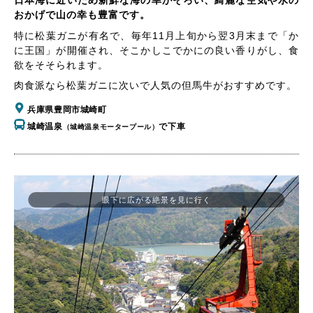
日本海に近いため新鮮な海の幸がそろい、綺麗な空気や水の
おかげで山の幸も豊富です。
特に松葉ガニが有名で、毎年11月上旬から翌3月末まで「か
に王国」が開催され、そこかしこでかにの良い香りがし、食
欲をそそられます。
肉食派なら松葉ガニに次いで人気の但馬牛がおすすめです。
兵庫県豊岡市城崎町
城崎温泉
で下車
（城崎温泉モータープール）
眼下に広がる絶景を見に行く