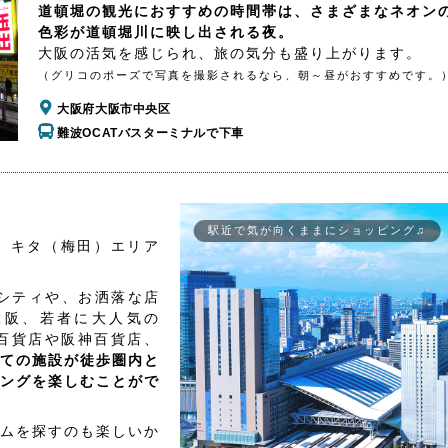
道頓堀の観光におすすめの時間帯は、さまざまなネオン
色彩が道頓堀川に映し出される夜。
大阪の活気を感じられ、旅の気分も盛り上がります。
（グリコのポーズで写真を撮影されるなら、朝～昼がおすすめです。
大阪府大阪市中央区
難波OCATバスターミナルで下車
駅近で気が向くままにショッピング♫
、キタ（梅田）エリア
シティや、お洒落な店
大阪、若者に大人気の
百貨店や阪神百貨店、
ての施設が徒歩圏内と
ングを楽しむことがで
ムを探すのも楽しいか