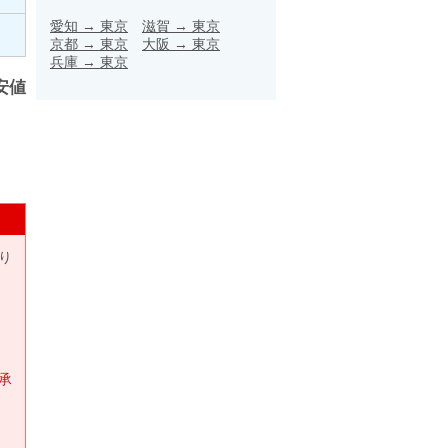
愛知
→
東京
滋賀
→
東京
京都
→
東京
大阪
→
東京
兵庫
→
東京
安値
り
承