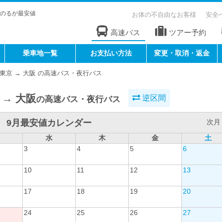
のるが最安値
お体の不自由なお客様
安全
高速バス
ツアー予約
乗車地一覧
お支払い方法
変更・取消・返金
東京 → 大阪 の高速バス・夜行バス
 → 大阪
逆区間
の高速バス・夜行バス
9月最安値カレンダー
次月 
水
木
金
土
3
4
5
6
10
11
12
13
17
18
19
20
24
25
26
27