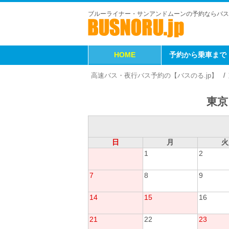
ブルーライナー・サンアンドムーンの予約ならバス
HOME
予約から乗車まで
高速バス・夜行バス予約の【バスのる.jp】
東京
日
月
火
1
2
7
8
9
14
15
16
21
22
23