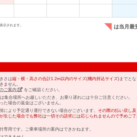
表示されます。
は当月最
きさは
縦・横・高さの合計1.2m以内のサイズ(機内持込サイズ)
までとな
きません。
のご案内」
をご確認ください。
には集合場所へお越しいただき、お乗り遅れには十分ご注意ください。
った場合の返金はございません。
情により予定通り運行できない場合がございます。
その際の払い戻し及
が生じた場合でも弊社は一切その請求には応じられませんので予めご了
付専用です。ご乗車場所の案内はできかねます。
はできません。