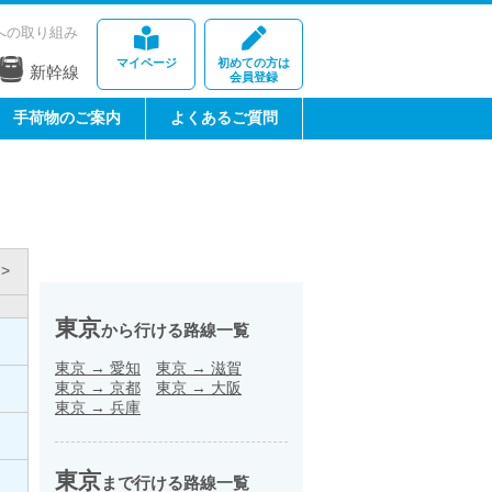
への取り組み
マイページ
初めての方は
新幹線
会員登録
手荷物のご案内
よくあるご質問
>
東京
から行ける路線一覧
東京
→
愛知
東京
→
滋賀
東京
→
京都
東京
→
大阪
東京
→
兵庫
東京
まで行ける路線一覧