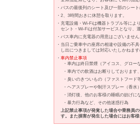
バスの最後列のシート及び一部のシート
2、3時間おきに休憩を取ります。
充電設備・Wi-Fiは機器トラブル等に
セント・Wi-Fiは付加サービスとなり
バス車内に充電器の用意はございません
当日ご乗車中の座席の相違や設備の不具
し出につきましては対応いたしかねます
車内禁止事項
車内は終日禁煙（アイコス、グロー
車内での飲酒はお断りしております
臭いのきついもの（ファストフード
ヘアスプレーや制汗スプレー（香水
消灯後、他のお客様の睡眠の妨げに
暴力行為など、その他迷惑行為
上記禁止事項が発覚した場合や乗務員の
す。また損害が発生した場合にはお客様