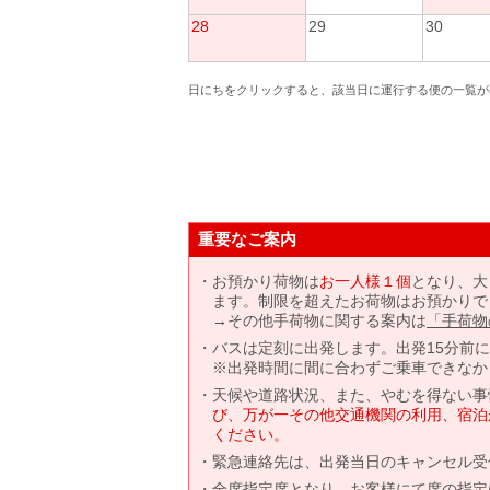
28
29
30
日にちをクリックすると、該当日に運行する便の一覧が
重要なご案内
お預かり荷物は
お一人様１個
となり、大
ます。制限を超えたお荷物はお預かりで
→その他手荷物に関する案内は
「手荷物
バスは定刻に出発します。出発15分前
※出発時間に間に合わずご乗車できなか
天候や道路状況、また、やむを得ない事
び、万が一その他交通機関の利用、宿泊
ください。
緊急連絡先は、出発当日のキャンセル受
全席指定席となり、お客様にて席の指定