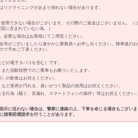
はリクライニングがあまり倒れない場合があります。
より使用できない場合がございます。その際のご返金はございません。（
、運賃に含まれていない為。）
。必要な場合はお客様にてご用意ください。
合等がございましたら速やかに乗務員へお申し出ください。降車後のお
ので予めご了承ください。
などの電子タバコを含む）です。
、また泥酔状態でのご乗車もお断りいたします。
等）の飲食はお控えください。
）など座席が汚れる、臭いがつく製品の使用はお控えください。
なる行為（騒ぐ、音漏れ、スマートフォンの操作）等はお控えください
指示に従わない場合は、警察に連絡の上、下車を命じる場合もございま
に損害賠償請求を行うことがあります。