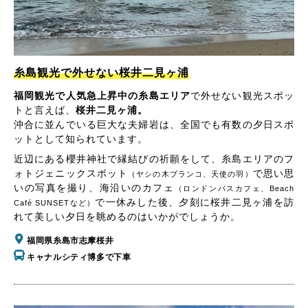
糸島観光で外せない桜井二見ヶ浦
福岡観光で人気急上昇中の糸島エリア
で外せない観光スポッ
トと言えば、
桜井二見ヶ浦。
沖合に並んでいる巨大な夫婦岩は、全国でも有数の夕日スポ
ットとして知られています。
近辺にある櫻井神社で縁結びの祈願をして、糸島エリアのフ
ォトジェニックスポット
で思い思
（ヤシの木ブランコ、天使の羽）
いの写真を撮り、海沿いのカフェ
（ロンドンバスカフェ、Beach
で一休みした後、夕刻に桜井二見ヶ浦を訪
Café SUNSETなど）
れて美しい夕日を眺めるのはいかがでしょうか。
福岡県糸島市志摩桜井
キャナルシティ博多で下車