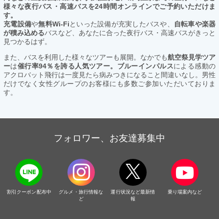
様々な夜行バス・高速バスを24時間オンラインでご予約いただけま
す。
充電設備
や
無料Wi-Fi
といった設備が充実したバスや、
自転車や楽器
が積み込める
バスなど、あなたに合った夜行バス・高速バスがきっと
見つかるはず。
また、バスを利用した様々なツアーも展開。なかでも
航空祭見学ツア
ー
は
催行率94％を誇る人気ツアー。ブルーインパルス
による感動の
アクロバット飛行は一度見たら病みつきになること間違いなし。男性
だけでなく女性グループのお客様にも多数ご参加いただいておりま
す。
フォロワー、お友達募集中
割引クーポン配布中
グルメ・旅行情報な
運行状況など最新情
乗り場案内など
ど
報