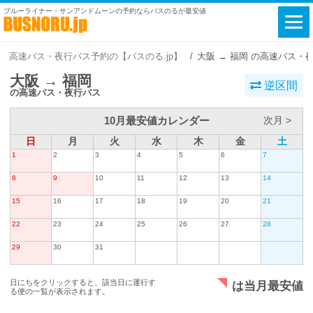
ブルーライナー・サンアンドムーンの予約ならバスのるが最安値
高速バス・夜行バス予約の【バスのる.jp】
大阪 → 福岡 の高速バス・
大阪 → 福岡
逆区間
の高速バス・夜行バス
10月最安値カレンダー
次月 >
日
月
火
水
木
金
土
1
2
3
4
5
6
7
8
9
10
11
12
13
14
15
16
17
18
19
20
21
22
23
24
25
26
27
28
29
30
31
日にちをクリックすると、該当日に運行す
は当月最安値
る便の一覧が表示されます。