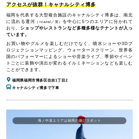
アクセスが抜群！キャナルシティ博多
福岡を代表する大型複合施設のキャナルシティ博多は、南北
に流れる運河
を中心に5つのエリアに分かれて
（=canal／英）
おり、
ショップやレストランなど多種多様なテナントが入っ
ています。
お買い物やグルメを楽しむだけでなく、噴水ショーや3Dプ
ロジェクションマッピング、ウォータースクリーン、世界各
国のパフォーマーによるショーや音楽ライブ、季節やイベン
トごとに装飾や演出が変わるイルミネーションなども楽しむ
ことができます。
福岡県福岡市博多区住吉1丁目2
キャナルシティ博多で下車
海ノ中道エリアは福岡の遊びスポット