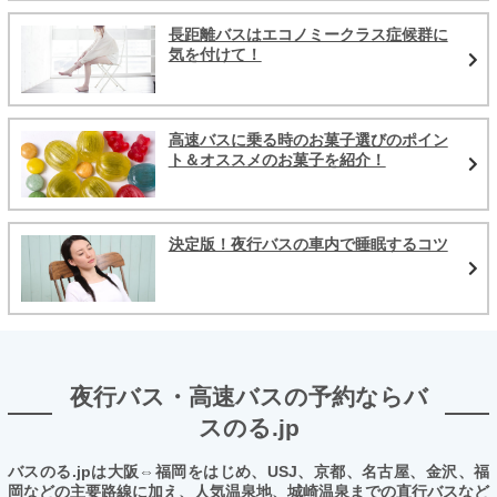
長距離バスはエコノミークラス症候群に
気を付けて！
高速バスに乗る時のお菓子選びのポイン
ト＆オススメのお菓子を紹介！
決定版！夜行バスの車内で睡眠するコツ
夜行バス・高速バスの予約ならバ
スのる.jp
バスのる.jpは大阪⇔福岡をはじめ、USJ、京都、名古屋、金沢、福
岡などの主要路線に加え、人気温泉地、城崎温泉までの直行バスなど