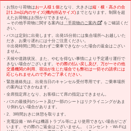
お預かり荷物は
お一人様１個
となり、大きさは
縦・横・高さの合
計1.2m以内のサイズ(機内持込サイズ)
までとなります。制限を超
えたお荷物はお預かりできません。
→その他手荷物に関する案内は
「手荷物のご案内」
をご確認くだ
さい。
バスは定刻に出発します。出発15分前には集合場所へお越しいた
だき、お乗り遅れには十分ご注意ください。
※出発時間に間に合わずご乗車できなかった場合の返金はござい
ません。
天候や道路状況、また、やむを得ない事情により予定通り運行で
きない場合がございます。
その際の払い戻し及び、万が一その他
交通機関の利用、宿泊が生じた場合でも弊社は一切その請求には
応じられませんので予めご了承ください。
緊急連絡先は、出発当日のキャンセル受付専用です。ご乗車場所
の案内はできかねます。
全席指定席となり、お客様にて席の指定はできません。
バスの最後列のシート及び一部のシートはリクライニングがあま
り倒れない場合があります。
2、3時間おきに休憩を取ります。
充電設備・Wi-Fiは機器トラブル等により使用できない場合がござ
います。その際のご返金はございません。（コンセント・Wi-Fiは