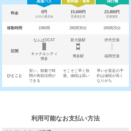
高速バス
新幹線・電車
飛行機
0円
15,600円
23,800円
料金
10月の最安値
普通指定席
普通運賃
移動時間
10時間
2時間30分
1時間25分
なんばOCAT
新大阪駅
伊丹空港
区間
キャナルシティ
博多駅
福岡空港
博多
安い。朝着で時
そこそこ早く快
早いが直近の予
ひとこと
間の有効活用が
適。値段は高い
約は値段が高く
できる
なりがち
利用可能なお支払い方法