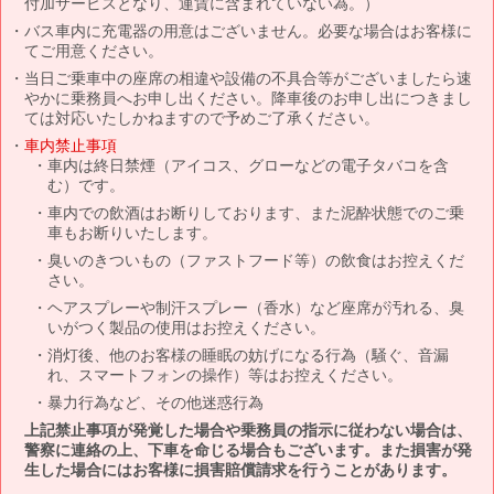
付加サービスとなり、運賃に含まれていない為。）
バス車内に充電器の用意はございません。必要な場合はお客様に
てご用意ください。
当日ご乗車中の座席の相違や設備の不具合等がございましたら速
やかに乗務員へお申し出ください。降車後のお申し出につきまし
ては対応いたしかねますので予めご了承ください。
車内禁止事項
車内は終日禁煙（アイコス、グローなどの電子タバコを含
む）です。
車内での飲酒はお断りしております、また泥酔状態でのご乗
車もお断りいたします。
臭いのきついもの（ファストフード等）の飲食はお控えくだ
さい。
ヘアスプレーや制汗スプレー（香水）など座席が汚れる、臭
いがつく製品の使用はお控えください。
消灯後、他のお客様の睡眠の妨げになる行為（騒ぐ、音漏
れ、スマートフォンの操作）等はお控えください。
暴力行為など、その他迷惑行為
上記禁止事項が発覚した場合や乗務員の指示に従わない場合は、
警察に連絡の上、下車を命じる場合もございます。また損害が発
生した場合にはお客様に損害賠償請求を行うことがあります。