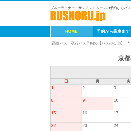
ブルーライナー・サンアンドムーンの予約ならバス
HOME
予約から乗車まで
高速バス・夜行バス予約の【バスのる.jp】
京都
日
月
火
1
2
3
8
9
10
15
16
17
22
23
24