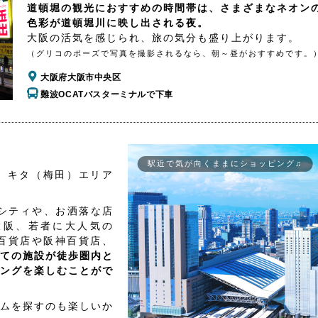
道頓堀の観光におすすめの時間帯は、さまざまなネオン
色彩が道頓堀川に映し出される夜。
大阪の活気を感じられ、旅の気分も盛り上がります。
（グリコのポーズで写真を撮影されるなら、朝～昼がおすすめです。
大阪府大阪市中央区
難波OCATバスターミナルで下車
駅近で気が向くままにショッピング♫
、キタ（梅田）エリア
シティや、お洒落な店
大阪、若者に大人気の
百貨店や阪神百貨店、
ての施設が徒歩圏内と
ングを楽しむことがで
ムを探すのも楽しいか