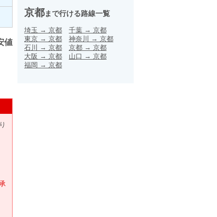
京都
まで行ける路線一覧
埼玉
→
京都
千葉
→
京都
東京
→
京都
神奈川
→
京都
安値
石川
→
京都
京都
→
京都
大阪
→
京都
山口
→
京都
福岡
→
京都
り
承