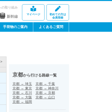
への取り組み
マイページ
初めての方は
新幹線
会員登録
手荷物のご案内
よくあるご質問
>
京都
から行ける路線一覧
京都
→
埼玉
京都
→
千葉
京都
→
東京
京都
→
神奈川
京都
→
石川
京都
→
京都
京都
→
大阪
京都
→
山口
京都
→
福岡