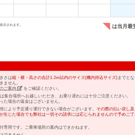
表示されます。
は当月最
きさは
縦・横・高さの合計1.2m以内のサイズ(機内持込サイズ)
までとな
きません。
のご案内」
をご確認ください。
には集合場所へお越しいただき、お乗り遅れには十分ご注意ください。
った場合の返金はございません。
情により予定通り運行できない場合がございます。
その際の払い戻し及
が生じた場合でも弊社は一切その請求には応じられませんので予めご了
付専用です。ご乗車場所の案内はできかねます。
はできません。