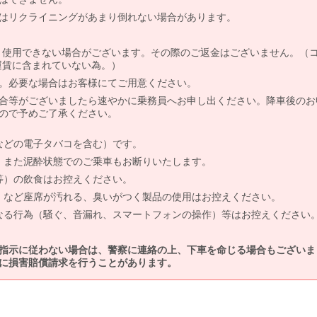
はリクライニングがあまり倒れない場合があります。
より使用できない場合がございます。その際のご返金はございません。（
、運賃に含まれていない為。）
。必要な場合はお客様にてご用意ください。
合等がございましたら速やかに乗務員へお申し出ください。降車後のお
ので予めご了承ください。
などの電子タバコを含む）です。
、また泥酔状態でのご乗車もお断りいたします。
等）の飲食はお控えください。
）など座席が汚れる、臭いがつく製品の使用はお控えください。
なる行為（騒ぐ、音漏れ、スマートフォンの操作）等はお控えください
指示に従わない場合は、警察に連絡の上、下車を命じる場合もございま
に損害賠償請求を行うことがあります。