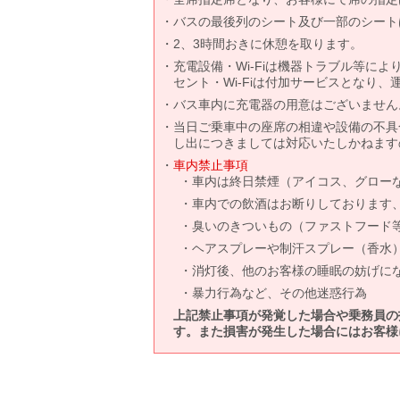
バスの最後列のシート及び一部のシート
2、3時間おきに休憩を取ります。
充電設備・Wi-Fiは機器トラブル等に
セント・Wi-Fiは付加サービスとなり
バス車内に充電器の用意はございません
当日ご乗車中の座席の相違や設備の不具
し出につきましては対応いたしかねます
車内禁止事項
車内は終日禁煙（アイコス、グロー
車内での飲酒はお断りしております
臭いのきついもの（ファストフード
ヘアスプレーや制汗スプレー（香水
消灯後、他のお客様の睡眠の妨げに
暴力行為など、その他迷惑行為
上記禁止事項が発覚した場合や乗務員の
す。また損害が発生した場合にはお客様