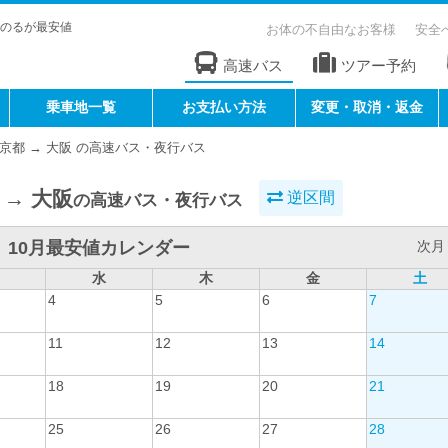
のるが最安値
お体の不自由なお客様
安全
高速バス
ツアー予約
乗車地一覧
お支払い方法
変更・取消・返金
京都 → 大阪 の高速バス・夜行バス
 → 大阪
逆区間
の高速バス・夜行バス
10月最安値カレンダー
次月 
水
木
金
土
4
5
6
7
11
12
13
14
18
19
20
21
25
26
27
28