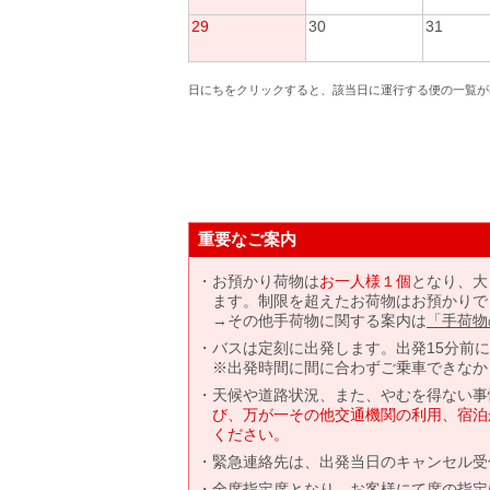
29
30
31
日にちをクリックすると、該当日に運行する便の一覧が
重要なご案内
お預かり荷物は
お一人様１個
となり、大
ます。制限を超えたお荷物はお預かりで
→その他手荷物に関する案内は
「手荷物
バスは定刻に出発します。出発15分前
※出発時間に間に合わずご乗車できなか
天候や道路状況、また、やむを得ない事
び、万が一その他交通機関の利用、宿泊
ください。
緊急連絡先は、出発当日のキャンセル受
全席指定席となり、お客様にて席の指定