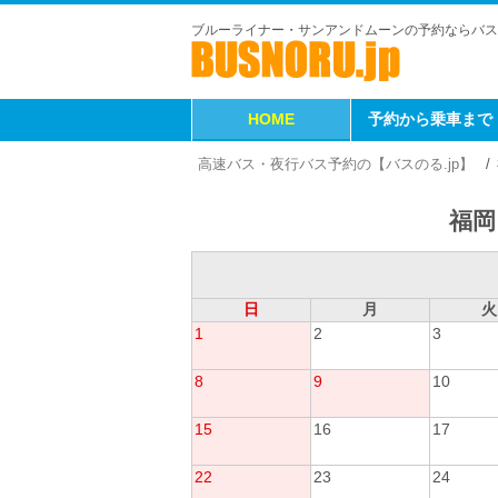
ブルーライナー・サンアンドムーンの予約ならバス
HOME
予約から乗車まで
高速バス・夜行バス予約の【バスのる.jp】
福岡
日
月
火
1
2
3
8
9
10
15
16
17
22
23
24