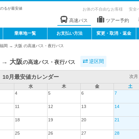
のるが最安値
お体の不自由なお客様
安全
高速バス
ツアー予約
乗車地一覧
お支払い方法
変更・取消・返金
福岡 → 大阪 の高速バス・夜行バス
 → 大阪
逆区間
の高速バス・夜行バス
10月最安値カレンダー
次月 
水
木
金
土
4
5
6
7
11
12
13
14
18
19
20
21
25
26
27
28