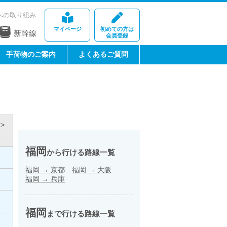
への取り組み
マイページ
初めての方は
新幹線
会員登録
手荷物のご案内
よくあるご質問
>
福岡
から行ける路線一覧
福岡
→
京都
福岡
→
大阪
福岡
→
兵庫
福岡
まで行ける路線一覧