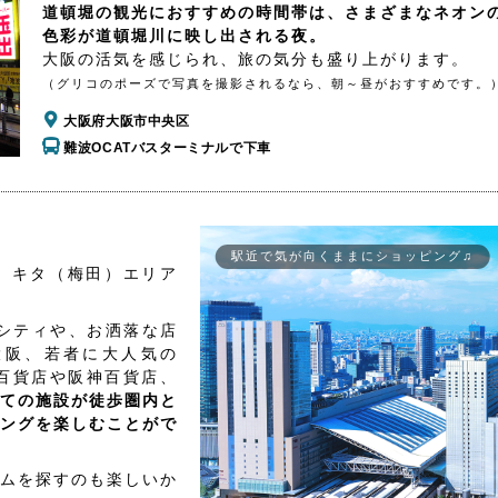
道頓堀の観光におすすめの時間帯は、さまざまなネオン
色彩が道頓堀川に映し出される夜。
大阪の活気を感じられ、旅の気分も盛り上がります。
（グリコのポーズで写真を撮影されるなら、朝～昼がおすすめです。
大阪府大阪市中央区
難波OCATバスターミナルで下車
駅近で気が向くままにショッピング♫
、キタ（梅田）エリア
シティや、お洒落な店
大阪、若者に大人気の
百貨店や阪神百貨店、
ての施設が徒歩圏内と
ングを楽しむことがで
ムを探すのも楽しいか