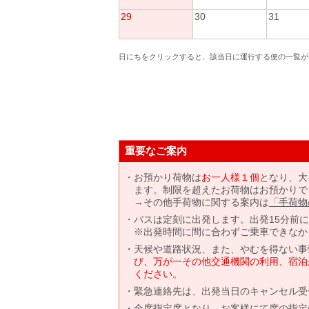
29
30
31
日にちをクリックすると、該当日に運行する便の一覧が
重要なご案内
お預かり荷物は
お一人様１個
となり、大
ます。制限を超えたお荷物はお預かりで
→その他手荷物に関する案内は
「手荷物
バスは定刻に出発します。出発15分前
※出発時間に間に合わずご乗車できなか
天候や道路状況、また、やむを得ない事
び、万が一その他交通機関の利用、宿泊
ください。
緊急連絡先は、出発当日のキャンセル受
全席指定席となり、お客様にて席の指定