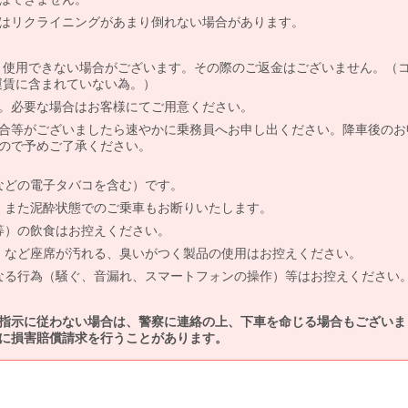
はリクライニングがあまり倒れない場合があります。
より使用できない場合がございます。その際のご返金はございません。（
、運賃に含まれていない為。）
。必要な場合はお客様にてご用意ください。
合等がございましたら速やかに乗務員へお申し出ください。降車後のお
ので予めご了承ください。
などの電子タバコを含む）です。
、また泥酔状態でのご乗車もお断りいたします。
等）の飲食はお控えください。
）など座席が汚れる、臭いがつく製品の使用はお控えください。
なる行為（騒ぐ、音漏れ、スマートフォンの操作）等はお控えください
指示に従わない場合は、警察に連絡の上、下車を命じる場合もございま
に損害賠償請求を行うことがあります。