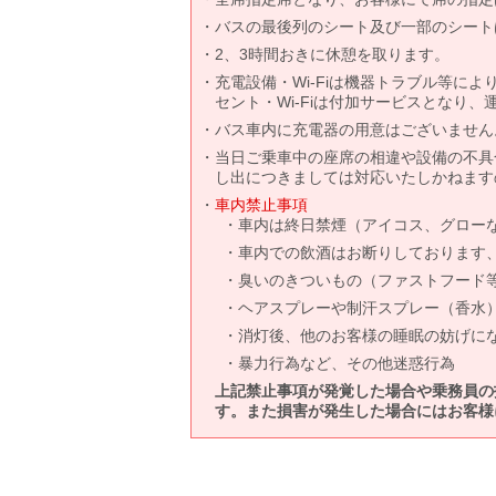
バスの最後列のシート及び一部のシート
2、3時間おきに休憩を取ります。
充電設備・Wi-Fiは機器トラブル等に
セント・Wi-Fiは付加サービスとなり
バス車内に充電器の用意はございません
当日ご乗車中の座席の相違や設備の不具
し出につきましては対応いたしかねます
車内禁止事項
車内は終日禁煙（アイコス、グロー
車内での飲酒はお断りしております
臭いのきついもの（ファストフード
ヘアスプレーや制汗スプレー（香水
消灯後、他のお客様の睡眠の妨げに
暴力行為など、その他迷惑行為
上記禁止事項が発覚した場合や乗務員の
す。また損害が発生した場合にはお客様