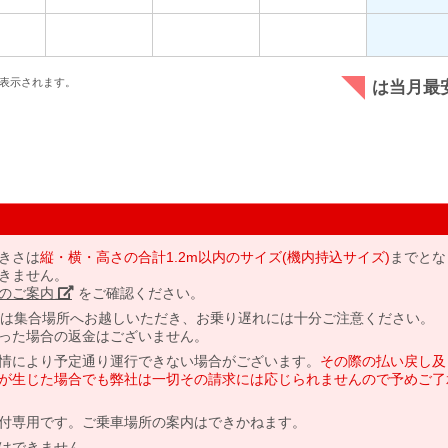
表示されます。
は当月最
きさは
縦・横・高さの合計1.2m以内のサイズ(機内持込サイズ)
までとな
きません。
のご案内」
をご確認ください。
には集合場所へお越しいただき、お乗り遅れには十分ご注意ください。
った場合の返金はございません。
情により予定通り運行できない場合がございます。
その際の払い戻し及
が生じた場合でも弊社は一切その請求には応じられませんので予めご了
付専用です。ご乗車場所の案内はできかねます。
はできません。