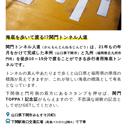
海底を歩いて渡る!?関門トンネル人道
関門トンネル人道
は、21年もの年
（かんもんとんねるじんどう）
月をかけて完成した本州
と九州
（山口県下関市）
（福岡県北九州市
を徒歩10～15分で渡ることができる歩行者用海底トン
門司）
ネルです。
トンネルの真ん中あたりまで歩くと山口県と福岡県の県境の
標識が見えてきますが、これが珍しい海底の標識として有名
となっています。
下関側と門司側の双方にあるスタンプを押せば、
関門
TOPPA！記念証
がもらえますので、不思議な経験の記念と
してぜひGETしてください。
山口県下関市みもすそ川町1
下関駅南口交通広場
で下車
（高速バスのりば南A）