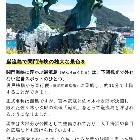
巌流島で関門海峡の雄大な景色を
関門海峡に浮かぶ巌流島
は、下関観光で外せ
（がんりゅうじま）
ない定番スポットのひとつ。
唐戸桟橋から直行便
に乗船し、約10分で上陸
（巌流島連絡船）
することができます。
正式名称は船島ですが、宮本武蔵と佐々木小次郎が決闘し、
敗れた佐々木小次郎の流儀「巌流」をとって巌流島と呼ばれ
るようになりました。
現在は大部分が公園として整備されており、人工海浜や多目
的広場なども設けられています。
歴史の舞台となった地に立ち、はるか昔の決闘に思いを馳