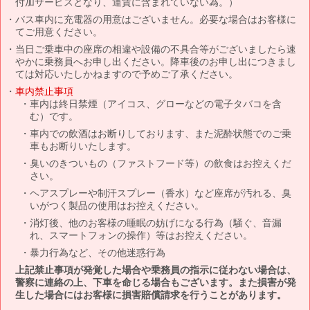
付加サービスとなり、運賃に含まれていない為。）
バス車内に充電器の用意はございません。必要な場合はお客様に
てご用意ください。
当日ご乗車中の座席の相違や設備の不具合等がございましたら速
やかに乗務員へお申し出ください。降車後のお申し出につきまし
ては対応いたしかねますので予めご了承ください。
車内禁止事項
車内は終日禁煙（アイコス、グローなどの電子タバコを含
む）です。
車内での飲酒はお断りしております、また泥酔状態でのご乗
車もお断りいたします。
臭いのきついもの（ファストフード等）の飲食はお控えくだ
さい。
ヘアスプレーや制汗スプレー（香水）など座席が汚れる、臭
いがつく製品の使用はお控えください。
消灯後、他のお客様の睡眠の妨げになる行為（騒ぐ、音漏
れ、スマートフォンの操作）等はお控えください。
暴力行為など、その他迷惑行為
上記禁止事項が発覚した場合や乗務員の指示に従わない場合は、
警察に連絡の上、下車を命じる場合もございます。また損害が発
生した場合にはお客様に損害賠償請求を行うことがあります。