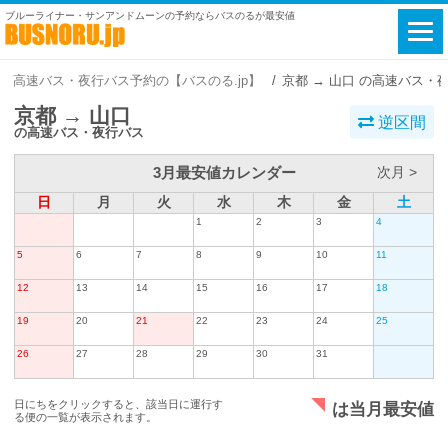
ブルーライナー・サンアンドムーンの予約ならバスのるが最安値
高速バス・夜行バス予約の【バスのる.jp】
京都 → 山口 の高速バス・
京都 → 山口
逆区間
の高速バス・夜行バス
3月最安値カレンダー
次月 >
日
月
火
水
木
金
土
1
2
3
4
5
6
7
8
9
10
11
12
13
14
15
16
17
18
19
20
21
22
23
24
25
26
27
28
29
30
31
日にちをクリックすると、該当日に運行す
は当月最安値
る便の一覧が表示されます。