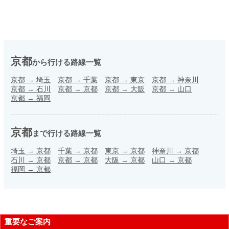
京都
から行ける路線一覧
京都
→
埼玉
京都
→
千葉
京都
→
東京
京都
→
神奈川
京都
→
石川
京都
→
京都
京都
→
大阪
京都
→
山口
京都
→
福岡
京都
まで行ける路線一覧
埼玉
→
京都
千葉
→
京都
東京
→
京都
神奈川
→
京都
石川
→
京都
京都
→
京都
大阪
→
京都
山口
→
京都
福岡
→
京都
重要なご案内