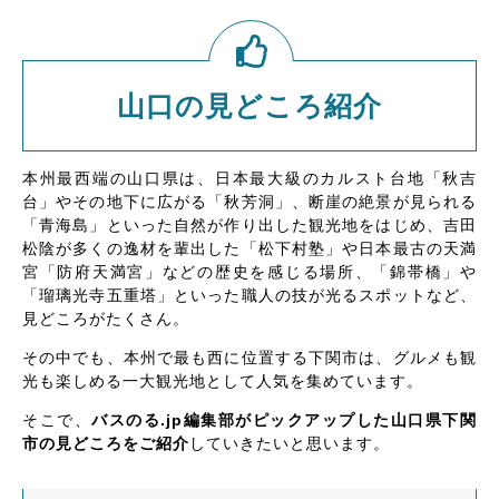
山口の見どころ紹介
本州最西端の山口県は、日本最大級のカルスト台地「秋吉
台」やその地下に広がる「秋芳洞」、断崖の絶景が見られる
「青海島」といった自然が作り出した観光地をはじめ、吉田
松陰が多くの逸材を輩出した「松下村塾」や日本最古の天満
宮「防府天満宮」などの歴史を感じる場所、「錦帯橋」や
「瑠璃光寺五重塔」といった職人の技が光るスポットなど、
見どころがたくさん。
その中でも、本州で最も西に位置する下関市は、グルメも観
光も楽しめる一大観光地として人気を集めています。
そこで、
バスのる.jp編集部がピックアップした山口県下関
市の見どころをご紹介
していきたいと思います。