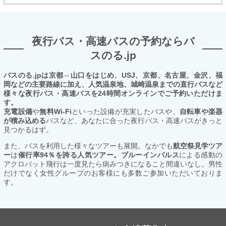
夜行バス・高速バスの予約ならバ
スのる.jp
バスのる.jpは京都⇔山口をはじめ、USJ、京都、名古屋、金沢、福
岡などの主要路線に加え、人気温泉地、城崎温泉までの直行バスなど
様々な夜行バス・高速バスを24時間オンラインでご予約いただけま
す。
充電設備
や
無料Wi-Fi
といった設備が充実したバスや、
自転車や楽器
が積み込める
バスなど、あなたに合った夜行バス・高速バスがきっと
見つかるはず。
また、バスを利用した様々なツアーも展開。なかでも
航空祭見学ツア
ー
は
催行率94％を誇る人気ツアー。ブルーインパルス
による感動の
アクロバット飛行は一度見たら病みつきになること間違いなし。男性
だけでなく女性グループのお客様にも多数ご参加いただいておりま
す。