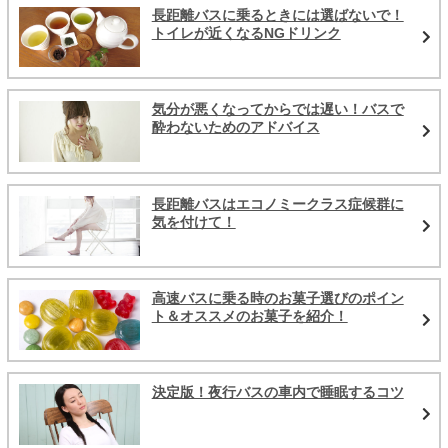
長距離バスに乗るときには選ばないで！
トイレが近くなるNGドリンク
気分が悪くなってからでは遅い！バスで
酔わないためのアドバイス
長距離バスはエコノミークラス症候群に
気を付けて！
高速バスに乗る時のお菓子選びのポイン
ト＆オススメのお菓子を紹介！
決定版！夜行バスの車内で睡眠するコツ