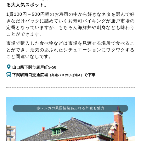
る大人気スポット。
1貫100円～500円程のお寿司の中から好きなネタを選んで好
きなだけパックに詰めていくお寿司バイキングが唐戸市場の
定番となっていますが、もちろん海鮮丼や刺身なども味わう
ことができます。
市場で購入した食べ物などは市場を見渡せる場所で食べるこ
とができ、活気のあふれたシチュエーションにワクワクする
こと間違いなしです。
山口県下関市唐戸町5-50
下関駅南口交通広場
で下車
（高速バスのりば南A）
赤レンガの異国情緒あふれる外観も魅力