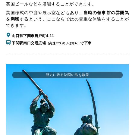
英国ビールなどを堪能することができます。
英国様式の中庭や展示室などもあり、
当時の領事館の雰囲気
を満喫する
という、ここならではの貴重な体験をすることが
できます。
山口県下関市唐戸町4-11
下関駅南口交通広場
で下車
（高速バスのりば南A）
歴史に残る決闘の島を散策