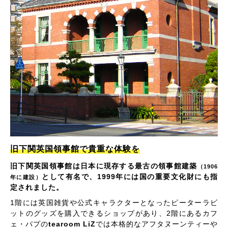
旧下関英国領事館で貴重な体験を
旧下関英国領事館は日本に現存する最古の領事館建築
（1906
として有名で、1999年には国の重要文化財にも指
年に建設）
定されました。
1階には英国雑貨や公式キャラクターとなったピーターラビ
ットのグッズを購入できるショップがあり、2階にあるカフ
ェ・パプの
tearoom LiZ
では本格的なアフタヌーンティーや