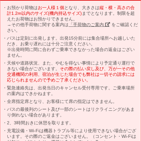
お預かり荷物は
お一人様１個
となり、大きさは
縦・横・高さの合
計1.2m以内のサイズ(機内持込サイズ)
までとなります。制限を超
えたお荷物はお預かりできません。
→その他手荷物に関する案内は
「手荷物のご案内」
をご確認くだ
さい。
バスは定刻に出発します。出発15分前には集合場所へお越しいた
だき、お乗り遅れには十分ご注意ください。
※出発時間に間に合わずご乗車できなかった場合の返金はござい
ません。
天候や道路状況、また、やむを得ない事情により予定通り運行で
きない場合がございます。
その際の払い戻し及び、万が一その他
交通機関の利用、宿泊が生じた場合でも弊社は一切その請求には
応じられませんので予めご了承ください。
緊急連絡先は、出発当日のキャンセル受付専用です。ご乗車場所
の案内はできかねます。
全席指定席となり、お客様にて席の指定はできません。
バスの最後列のシート及び一部のシートはリクライニングがあま
り倒れない場合があります。
2、3時間おきに休憩を取ります。
充電設備・Wi-Fiは機器トラブル等により使用できない場合がござ
います。その際のご返金はございません。（コンセント・Wi-Fiは