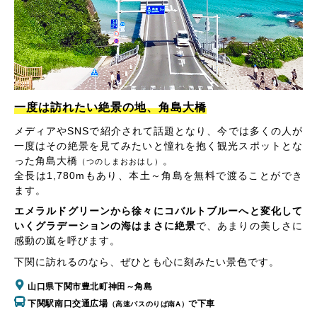
一度は訪れたい絶景の地、角島大橋
メディアやSNSで紹介されて話題となり、今では多くの人が
一度はその絶景を見てみたいと憧れを抱く観光スポットとな
った角島大橋
。
（つのしまおおはし）
全長は1,780mもあり、本土～角島を無料で渡ることができ
ます。
エメラルドグリーンから徐々にコバルトブルーへと変化して
いくグラデーションの海はまさに絶景
で、あまりの美しさに
感動の嵐を呼びます。
下関に訪れるのなら、ぜひとも心に刻みたい景色です。
山口県下関市豊北町神田～角島
下関駅南口交通広場
で下車
（高速バスのりば南A）