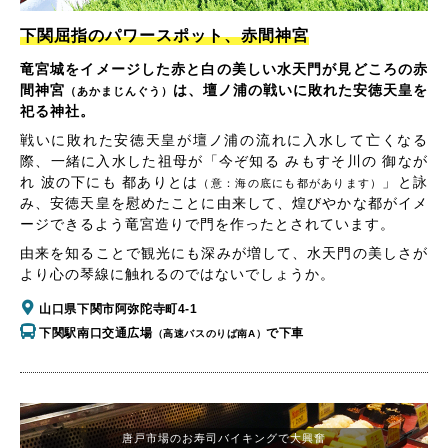
下関屈指のパワースポット、赤間神宮
竜宮城をイメージした赤と白の美しい水天門が見どころの赤
間神宮
は、壇ノ浦の戦いに敗れた安徳天皇を
（あかまじんぐう）
祀る神社。
戦いに敗れた安徳天皇が壇ノ浦の流れに入水して亡くなる
際、一緒に入水した祖母が「今ぞ知る みもすそ川の 御なが
れ 波の下にも 都ありとは
」と詠
（意：海の底にも都があります）
み、安徳天皇を慰めたことに由来して、煌びやかな都がイメ
ージできるよう竜宮造りで門を作ったとされています。
由来を知ることで観光にも深みが増して、水天門の美しさが
より心の琴線に触れるのではないでしょうか。
山口県下関市阿弥陀寺町4-1
下関駅南口交通広場
で下車
（高速バスのりば南A）
唐戸市場のお寿司バイキングで大興奮