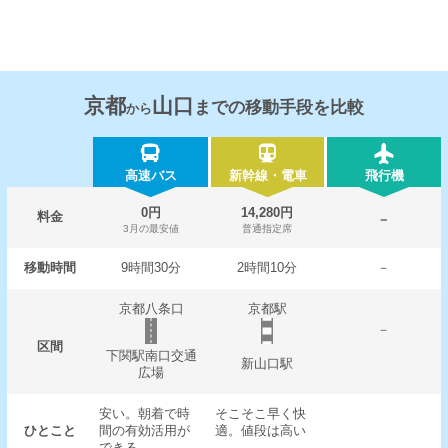
京都
山口
までの移動手段を比較
から
高速バス
新幹線・電車
飛行機
0円
14,280円
料金
－
3月の最安値
普通指定席
移動時間
9時間30分
2時間10分
－
京都八条口
京都駅
－
区間
下関駅南口交通
新山口駅
広場
安い。朝着で時
そこそこ早く快
ひとこと
間の有効活用が
適。値段は高い