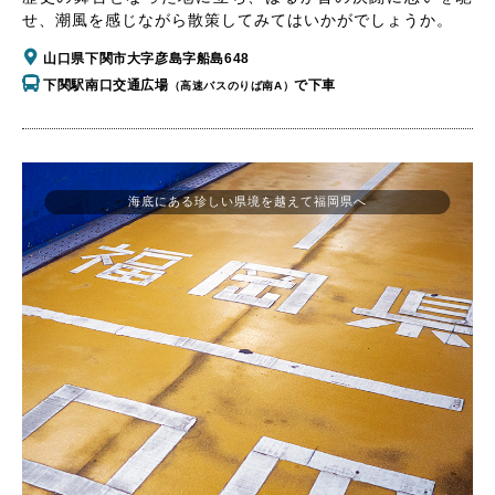
せ、潮風を感じながら散策してみてはいかがでしょうか。
山口県下関市大字彦島字船島648
下関駅南口交通広場
で下車
（高速バスのりば南A）
海底にある珍しい県境を越えて福岡県へ