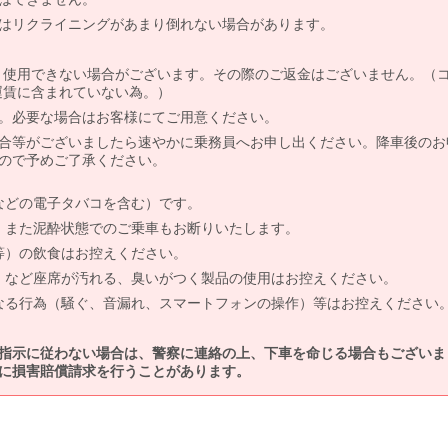
はリクライニングがあまり倒れない場合があります。
より使用できない場合がございます。その際のご返金はございません。（
、運賃に含まれていない為。）
。必要な場合はお客様にてご用意ください。
合等がございましたら速やかに乗務員へお申し出ください。降車後のお
ので予めご了承ください。
などの電子タバコを含む）です。
、また泥酔状態でのご乗車もお断りいたします。
等）の飲食はお控えください。
）など座席が汚れる、臭いがつく製品の使用はお控えください。
なる行為（騒ぐ、音漏れ、スマートフォンの操作）等はお控えください
指示に従わない場合は、警察に連絡の上、下車を命じる場合もございま
に損害賠償請求を行うことがあります。