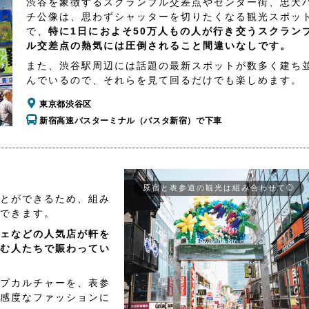
渋谷を象徴するスクランブル交差点やセンター街、忠犬
チ公像は、思わずシャッターを切りたくなる観光スポッ
で、
特に1日におよそ50万人もの人が行き交うスクラン
ル交差点の熱気には圧倒されること間違いなしです。
また、渋谷駅周辺には話題の最新スポットが数多く建ち
んでいるので、それらを見て回るだけでも楽しめます。
東京都渋谷区
新宿高速バスターミナル（バスタ新宿）で下車
原宿と表参道の観光は組み合わせて◎
とができるため、組み
できます。
ェなどの人気店が軒を
む人たちで賑わってい
プカルチャーを、表参
感度なファッションに