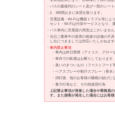
バスの最後列のシート及び一部のシート
2、3時間おきに休憩を取ります。
充電設備・Wi-Fiは機器トラブル等に
セント・Wi-Fiは付加サービスとなり
バス車内に充電器の用意はございません
当日ご乗車中の座席の相違や設備の不具
し出につきましては対応いたしかねます
車内禁止事項
車内は終日禁煙（アイコス、グロー
車内での飲酒はお断りしております
臭いのきついもの（ファストフード
ヘアスプレーや制汗スプレー（香水
消灯後、他のお客様の睡眠の妨げに
暴力行為など、その他迷惑行為
上記禁止事項が発覚した場合や乗務員の
す。また損害が発生した場合にはお客様