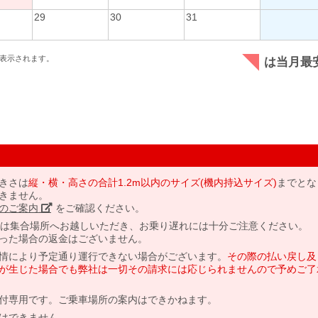
29
30
31
表示されます。
は当月最
きさは
縦・横・高さの合計1.2m以内のサイズ(機内持込サイズ)
までとな
きません。
のご案内」
をご確認ください。
には集合場所へお越しいただき、お乗り遅れには十分ご注意ください。
った場合の返金はございません。
情により予定通り運行できない場合がございます。
その際の払い戻し及
が生じた場合でも弊社は一切その請求には応じられませんので予めご了
付専用です。ご乗車場所の案内はできかねます。
はできません。