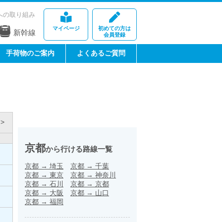
への取り組み
マイページ
初めての方は
新幹線
会員登録
手荷物のご案内
よくあるご質問
>
京都
から行ける路線一覧
京都
→
埼玉
京都
→
千葉
京都
→
東京
京都
→
神奈川
京都
→
石川
京都
→
京都
京都
→
大阪
京都
→
山口
京都
→
福岡