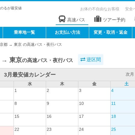
のるが最安値
お体の不自由なお客様
安全
高速バス
ツアー予約
乗車地一覧
お支払い方法
変更・取消・返金
京都 → 東京 の高速バス・夜行バス
 → 東京
逆区間
の高速バス・夜行バス
3月最安値カレンダー
次月 
水
木
金
土
1
2
3
4
8
9
10
11
15
16
17
18
22
23
24
25