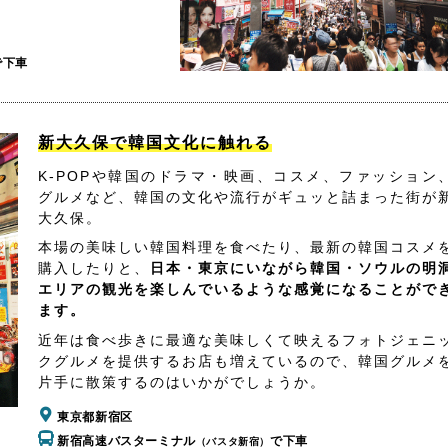
で下車
新大久保で韓国文化に触れる
K-POPや韓国のドラマ・映画、コスメ、ファッション
グルメなど、韓国の文化や流行がギュッと詰まった街が
大久保。
本場の美味しい韓国料理を食べたり、最新の韓国コスメ
購入したりと、
日本・東京にいながら韓国・ソウルの明
エリアの観光を楽しんでいるような感覚になることがで
ます。
近年は食べ歩きに最適な美味しくて映えるフォトジェニ
クグルメを提供するお店も増えているので、韓国グルメ
片手に散策するのはいかがでしょうか。
東京都新宿区
新宿高速バスターミナル
で下車
（バスタ新宿）