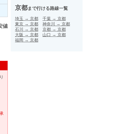
京都
まで行ける路線一覧
埼玉
→
京都
千葉
→
京都
東京
→
京都
神奈川
→
京都
安値
石川
→
京都
京都
→
京都
大阪
→
京都
山口
→
京都
福岡
→
京都
り
承