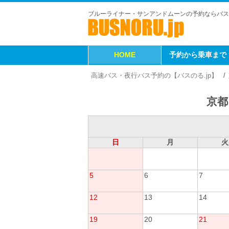
ブルーライナー・サンアンドムーンの予約ならバス
HOME
予約から乗車まで
高速バス・夜行バス予約の【バスのる.jp】
京都
日
月
火
5
6
7
12
13
14
19
20
21