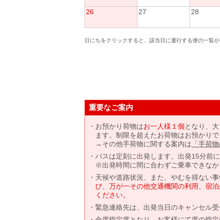
26
27
28
日にちをクリックすると、該当日に運行する便の一覧が
重要なご案内
お預かり荷物は
お一人様１個
となり、大
ます。制限を超えたお荷物はお預かりで
→その他手荷物に関する案内は
「手荷物
バスは定刻に出発します。出発15分前
※出発時間に間に合わずご乗車できなか
天候や道路状況、また、やむを得ない事
び、万が一その他交通機関の利用、宿泊
ください。
緊急連絡先は、出発当日のキャンセル受
全席指定席となり、お客様にて席の指定