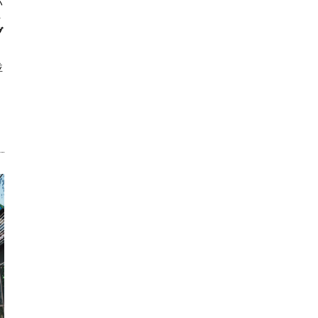
ハ
ト
ブ
並