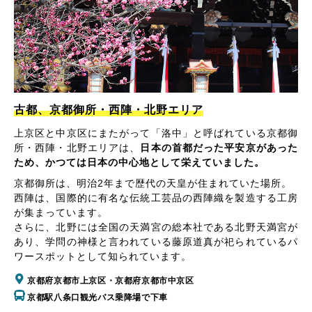
古都、京都御所・西陣・北野エリア
上京区と中京区にまたがって「洛中」と呼ばれている京都御
所・西陣・北野エリアは、
日本の首都だった平安京があった
ため、かつては日本の中心地として栄えていました。
京都御所は、明治2年まで歴代の天皇が住まれていた場所。
西陣は、国際的に有名な伝統工芸品の西陣織を製造する工房
が集まっています。
さらに、北野には全国の天満宮の総本社である北野天満宮が
あり、学問の神様と言われている藤原道真が祀られているパ
ワースポットとして知られています。
京都府京都市上京区・京都府京都市中京区
京都駅八条口観光バス乗降場で下車