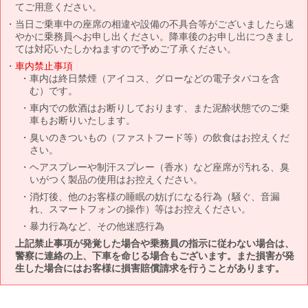
てご用意ください。
当日ご乗車中の座席の相違や設備の不具合等がございましたら速
やかに乗務員へお申し出ください。降車後のお申し出につきまし
ては対応いたしかねますので予めご了承ください。
車内禁止事項
車内は終日禁煙（アイコス、グローなどの電子タバコを含
む）です。
車内での飲酒はお断りしております、また泥酔状態でのご乗
車もお断りいたします。
臭いのきついもの（ファストフード等）の飲食はお控えくだ
さい。
ヘアスプレーや制汗スプレー（香水）など座席が汚れる、臭
いがつく製品の使用はお控えください。
消灯後、他のお客様の睡眠の妨げになる行為（騒ぐ、音漏
れ、スマートフォンの操作）等はお控えください。
暴力行為など、その他迷惑行為
上記禁止事項が発覚した場合や乗務員の指示に従わない場合は、
警察に連絡の上、下車を命じる場合もございます。また損害が発
生した場合にはお客様に損害賠償請求を行うことがあります。