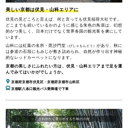
美しい京都は伏見・山科エリアに
伏見の見どころと言えば、何と言っても伏見稲荷大社です。
どこまでも続いているかのように感じる朱色の鳥居は、幻想
的かつ美しく、日本だけでなく世界各国の観光客を虜にして
います。
山科には紅葉の名所・毘沙門堂
があり、秋に
（びしゃもんどう）
は参道の石段にもみじが敷き詰められ、自然が作り出す神秘
的なレッドカーペットになります。
京都の美しさにふれたい方は、伏見・山科エリアまで足を運
んでみてはいかがでしょうか。
京都府京都市伏見区・京都府京都市山科区
京都駅八条口観光バス乗降場で下車
さわやかな香りがする竹林の小径