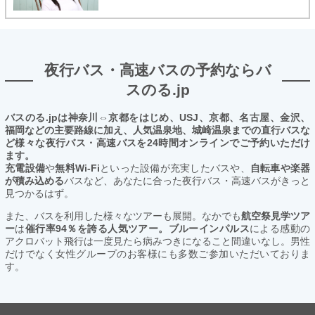
夜行バス・高速バスの予約ならバ
スのる.jp
バスのる.jpは神奈川⇔京都をはじめ、USJ、京都、名古屋、金沢、
福岡などの主要路線に加え、人気温泉地、城崎温泉までの直行バスな
ど様々な夜行バス・高速バスを24時間オンラインでご予約いただけ
ます。
充電設備
や
無料Wi-Fi
といった設備が充実したバスや、
自転車や楽器
が積み込める
バスなど、あなたに合った夜行バス・高速バスがきっと
見つかるはず。
また、バスを利用した様々なツアーも展開。なかでも
航空祭見学ツア
ー
は
催行率94％を誇る人気ツアー。ブルーインパルス
による感動の
アクロバット飛行は一度見たら病みつきになること間違いなし。男性
だけでなく女性グループのお客様にも多数ご参加いただいておりま
す。