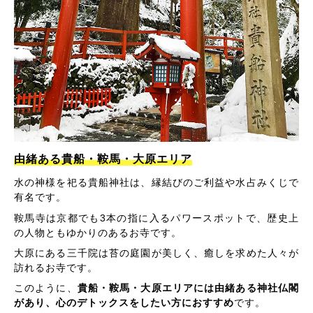
由緒ある貴船・鞍馬・大原エリア
水の神様を祀る貴船神社は、縁結びのご利益や水占みくじで
有名です。
鞍馬寺は京都でも3本の指に入るパワースポットで、歴史上
の人物ともゆかりのあるお寺です。
大原にある三千院は苔の庭園が美しく、癒しを求めた人々が
訪れるお寺です。
このように、
貴船・鞍馬・大原エリアには由緒ある神社仏閣
があり、心のデトックスをしたい方におすすめ
です。