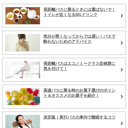
長距離バスに乗るときには選ばないで！
トイレが近くなるNGドリンク
気分が悪くなってからでは遅い！バスで
酔わないためのアドバイス
長距離バスはエコノミークラス症候群に
気を付けて！
高速バスに乗る時のお菓子選びのポイン
ト＆オススメのお菓子を紹介！
決定版！夜行バスの車内で睡眠するコツ