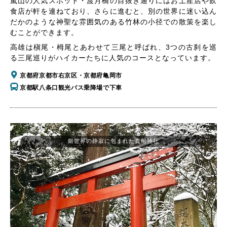
嵐山の人気スポット・渡月橋の目抜き通りにはお土産店や飲
食店が軒を連ねており、さらに進むと、別の世界に迷い込ん
だかのような神聖な雰囲気のある竹林の小径での散策を楽し
むことができます。
高雄は槇尾・栂尾とあわせて三尾と呼ばれ、3つの古刹を巡
る三尾巡りがハイカーたちに人気のコースとなっています。
京都府京都市右京区・京都府亀岡市
京都駅八条口観光バス乗降場で下車
銀世界の静寂に包まれた貴船神社