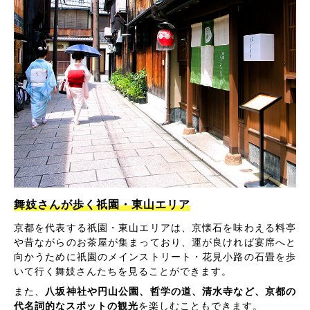
舞妓さんが歩く祇園・東山エリア
京都を代表する祇園・東山エリアは、京懐石を味わえる料亭
や昔ながらのお茶屋が集まっており、運が良ければ宴席へと
向かうために祇園のメインストリート・花見小路の石畳を歩
いて行く舞妓さんたちを見ることができます。
また、
八坂神社や円山公園、哲学の道、清水寺など、京都の
代名詞的なスポットの観光
を楽しむこともできます。