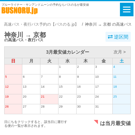
ブルーライナー・サンアンドムーンの予約ならバスのるが最安値
高速バス・夜行バス予約の【バスのる.jp】
神奈川 → 京都 の高速バス
神奈川 → 京都
逆区間
の高速バス・夜行バス
3月最安値カレンダー
次月 >
日
月
火
水
木
金
土
1
2
3
4
5
6
7
8
9
10
11
12
13
14
15
16
17
18
19
20
21
22
23
24
25
26
27
28
29
30
31
日にちをクリックすると、該当日に運行す
は当月最安値
る便の一覧が表示されます。