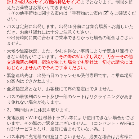
計1.2m以内のサイズ(機内持込サイズ)
までとなります。制限を超
えたお荷物はお預かりできません。
→その他手荷物に関する案内は
「手荷物のご案内」
をご確認くだ
さい。
バスは定刻に出発します。出発15分前には集合場所へお越しいた
だき、お乗り遅れには十分ご注意ください。
※出発時間に間に合わずご乗車できなかった場合の返金はござい
ません。
天候や道路状況、また、やむを得ない事情により予定通り運行で
きない場合がございます。
その際の払い戻し及び、万が一その他
交通機関の利用、宿泊が生じた場合でも弊社は一切その請求には
応じられませんので予めご了承ください。
緊急連絡先は、出発当日のキャンセル受付専用です。ご乗車場所
の案内はできかねます。
全席指定席となり、お客様にて席の指定はできません。
バスの最後列のシート及び一部のシートはリクライニングがあま
り倒れない場合があります。
2、3時間おきに休憩を取ります。
充電設備・Wi-Fiは機器トラブル等により使用できない場合がござ
います。その際のご返金はございません。（コンセント・Wi-Fiは
付加サービスとなり、運賃に含まれていない為。）
バス車内に充電器の用意はございません。必要な場合はお客様に