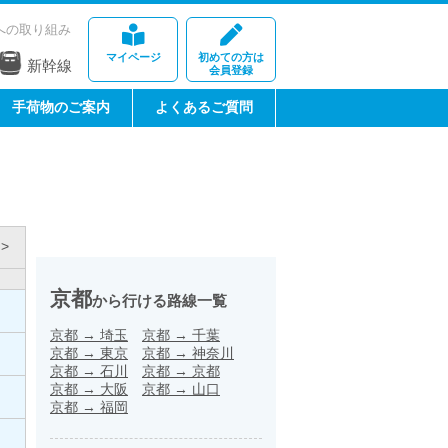
への取り組み
マイページ
初めての方は
新幹線
会員登録
手荷物のご案内
よくあるご質問
>
京都
から行ける路線一覧
京都
→
埼玉
京都
→
千葉
京都
→
東京
京都
→
神奈川
京都
→
石川
京都
→
京都
京都
→
大阪
京都
→
山口
京都
→
福岡