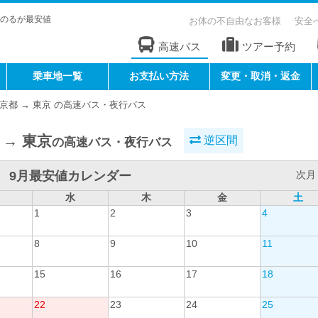
のるが最安値
お体の不自由なお客様
安全
高速バス
ツアー予約
乗車地一覧
お支払い方法
変更・取消・返金
京都 → 東京 の高速バス・夜行バス
 → 東京
逆区間
の高速バス・夜行バス
9月最安値カレンダー
次月 
水
木
金
土
1
2
3
4
8
9
10
11
15
16
17
18
22
23
24
25