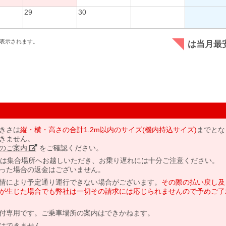
29
30
表示されます。
は当月最
きさは
縦・横・高さの合計1.2m以内のサイズ(機内持込サイズ)
までとな
きません。
のご案内」
をご確認ください。
には集合場所へお越しいただき、お乗り遅れには十分ご注意ください。
った場合の返金はございません。
情により予定通り運行できない場合がございます。
その際の払い戻し及
が生じた場合でも弊社は一切その請求には応じられませんので予めご了
付専用です。ご乗車場所の案内はできかねます。
はできません。