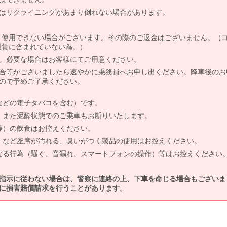
はリクライニングがあまり倒れない場合があります。
より使用できない場合がございます。その際のご返金はございません。（
、運賃に含まれていない為。）
。必要な場合はお客様にてご用意ください。
合等がございましたら速やかに乗務員へお申し出ください。降車後のお
ので予めご了承ください。
などの電子タバコを含む）です。
、また泥酔状態でのご乗車もお断りいたします。
等）の飲食はお控えください。
）など座席が汚れる、臭いがつく製品の使用はお控えください。
なる行為（騒ぐ、音漏れ、スマートフォンの操作）等はお控えください
指示に従わない場合は、警察に連絡の上、下車を命じる場合もございま
に損害賠償請求を行うことがあります。