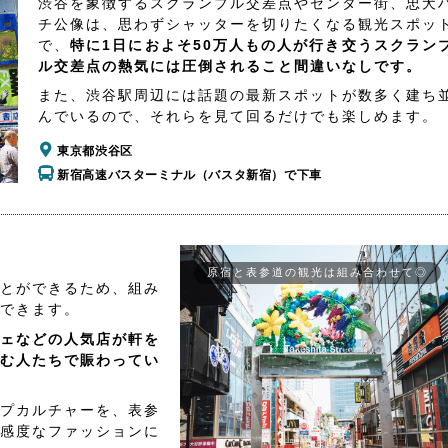
渋谷を象徴するスクランブル交差点やセンター街、忠犬
チ公像は、思わずシャッターを切りたくなる観光スポッ
で、
特に1日におよそ50万人もの人が行き交うスクラン
ル交差点の熱気には圧倒されること間違いなしです。
また、渋谷駅周辺には話題の最新スポットが数多く建ち
んでいるので、それらを見て回るだけでも楽しめます。
東京都渋谷区
新宿高速バスターミナル（バスタ新宿）で下車
原宿と表参道の観光は組み合わせて◎
とができるため、組み
できます。
ェなどの人気店が軒を
む人たちで賑わってい
プカルチャーを、表参
感度なファッションに