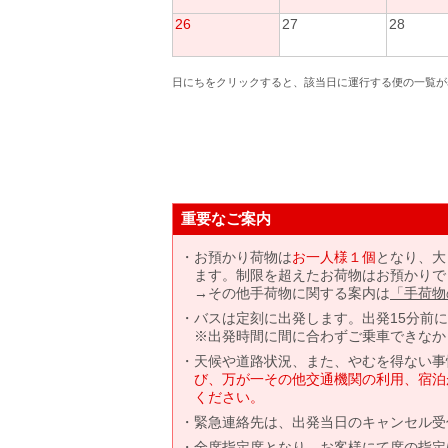
26
27
28
日にちをクリックすると、該当日に運行する便の一覧が
重要なご案内
お預かり荷物は
お一人様１個
となり、大
ます。制限を超えたお荷物はお預かりで
→その他手荷物に関する案内は
「手荷物
バスは定刻に出発します。出発15分前
※出発時間に間に合わずご乗車できなか
天候や道路状況、また、やむを得ない事
び、万が一その他交通機関の利用、宿泊
ください。
緊急連絡先は、出発当日のキャンセル受
全席指定席となり、お客様にて席の指定