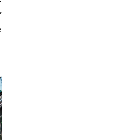
ハ
ト
ブ
並