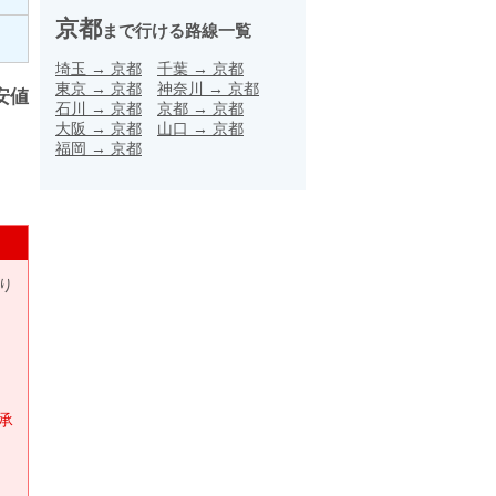
京都
まで行ける路線一覧
埼玉
→
京都
千葉
→
京都
東京
→
京都
神奈川
→
京都
安値
石川
→
京都
京都
→
京都
大阪
→
京都
山口
→
京都
福岡
→
京都
り
承