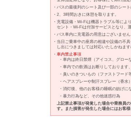
バスの最後列のシート及び一部のシート
2、3時間おきに休憩を取ります。
充電設備・Wi-Fiは機器トラブル等に
セント・Wi-Fiは付加サービスとなり
バス車内に充電器の用意はございません
当日ご乗車中の座席の相違や設備の不具
し出につきましては対応いたしかねます
車内禁止事項
車内は終日禁煙（アイコス、グロー
車内での飲酒はお断りしております
臭いのきついもの（ファストフード
ヘアスプレーや制汗スプレー（香水
消灯後、他のお客様の睡眠の妨げに
暴力行為など、その他迷惑行為
上記禁止事項が発覚した場合や乗務員の
す。また損害が発生した場合にはお客様