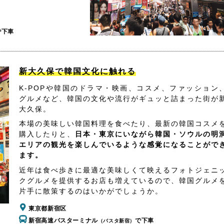
で下車
新大久保で韓国文化に触れる
K-POPや韓国のドラマ・映画、コスメ、ファッション
グルメなど、韓国の文化や流行がギュッと詰まった街が
大久保。
本場の美味しい韓国料理を食べたり、最新の韓国コスメ
購入したりと、
日本・東京にいながら韓国・ソウルの明
エリアの観光を楽しんでいるような感覚になることがで
ます。
近年は食べ歩きに最適な美味しくて映えるフォトジェニ
クグルメを提供するお店も増えているので、韓国グルメ
片手に散策するのはいかがでしょうか。
東京都新宿区
新宿高速バスターミナル
で下車
（バスタ新宿）