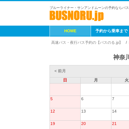
ブルーライナー・サンアンドムーンの予約ならバス
HOME
予約から乗車まで
高速バス・夜行バス予約の【バスのる.jp】
神奈川
< 前月
日
月
火
5
6
7
12
13
14
19
20
21