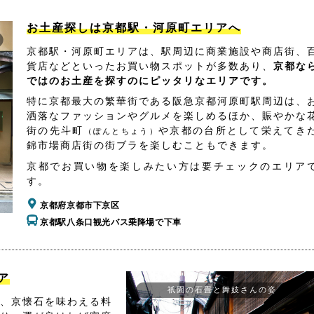
お土産探しは京都駅・河原町エリアへ
京都駅・河原町エリアは、駅周辺に商業施設や商店街、
貨店などといったお買い物スポットが多数あり、
京都な
ではのお土産を探すのにピッタリなエリアです。
特に京都最大の繁華街である阪急京都河原町駅周辺は、
洒落なファッションやグルメを楽しめるほか、賑やかな
街の先斗町
や京都の台所として栄えてき
（ぽんとちょう）
錦市場商店街の街ブラを楽しむこともできます。
京都でお買い物を楽しみたい方は要チェックのエリア
す。
京都府京都市下京区
京都駅八条口観光バス乗降場で下車
ア
祇園の石畳と舞妓さんの姿
、京懐石を味わえる料