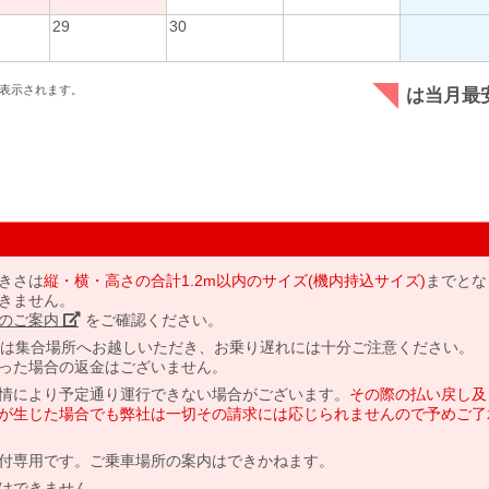
29
30
表示されます。
は当月最
きさは
縦・横・高さの合計1.2m以内のサイズ(機内持込サイズ)
までとな
きません。
のご案内」
をご確認ください。
には集合場所へお越しいただき、お乗り遅れには十分ご注意ください。
った場合の返金はございません。
情により予定通り運行できない場合がございます。
その際の払い戻し及
が生じた場合でも弊社は一切その請求には応じられませんので予めご了
付専用です。ご乗車場所の案内はできかねます。
はできません。