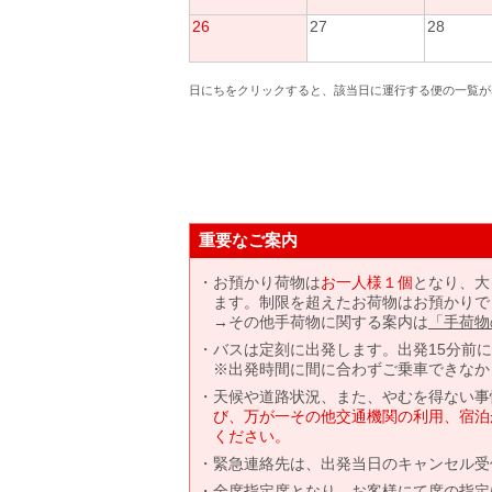
26
27
28
日にちをクリックすると、該当日に運行する便の一覧が
重要なご案内
お預かり荷物は
お一人様１個
となり、大
ます。制限を超えたお荷物はお預かりで
→その他手荷物に関する案内は
「手荷物
バスは定刻に出発します。出発15分前
※出発時間に間に合わずご乗車できなか
天候や道路状況、また、やむを得ない事
び、万が一その他交通機関の利用、宿泊
ください。
緊急連絡先は、出発当日のキャンセル受
全席指定席となり、お客様にて席の指定