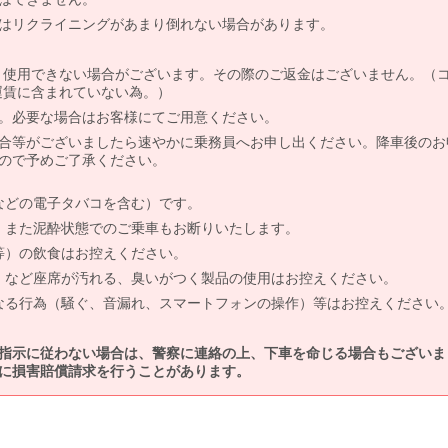
はリクライニングがあまり倒れない場合があります。
より使用できない場合がございます。その際のご返金はございません。（
、運賃に含まれていない為。）
。必要な場合はお客様にてご用意ください。
合等がございましたら速やかに乗務員へお申し出ください。降車後のお
ので予めご了承ください。
などの電子タバコを含む）です。
、また泥酔状態でのご乗車もお断りいたします。
等）の飲食はお控えください。
）など座席が汚れる、臭いがつく製品の使用はお控えください。
なる行為（騒ぐ、音漏れ、スマートフォンの操作）等はお控えください
指示に従わない場合は、警察に連絡の上、下車を命じる場合もございま
に損害賠償請求を行うことがあります。