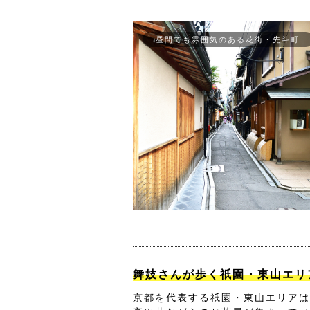
昼間でも雰囲気のある花街・先斗町
舞妓さんが歩く祇園・東山エリ
京都を代表する祇園・東山エリアは