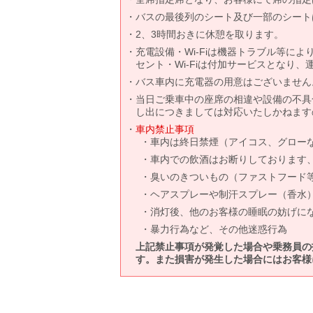
バスの最後列のシート及び一部のシート
2、3時間おきに休憩を取ります。
充電設備・Wi-Fiは機器トラブル等に
セント・Wi-Fiは付加サービスとなり
バス車内に充電器の用意はございません
当日ご乗車中の座席の相違や設備の不具
し出につきましては対応いたしかねます
車内禁止事項
車内は終日禁煙（アイコス、グロー
車内での飲酒はお断りしております
臭いのきついもの（ファストフード
ヘアスプレーや制汗スプレー（香水
消灯後、他のお客様の睡眠の妨げに
暴力行為など、その他迷惑行為
上記禁止事項が発覚した場合や乗務員の
す。また損害が発生した場合にはお客様