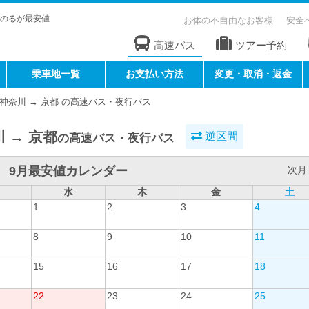
のるが最安値
お体の不自由なお客様
安全
高速バス
ツアー予約
乗車地一覧
お支払い方法
変更・取消・返金
神奈川 → 京都 の高速バス・夜行バス
 → 京都
逆区間
の高速バス・夜行バス
9月最安値カレンダー
次月 
水
木
金
土
1
2
3
4
8
9
10
11
15
16
17
18
22
23
24
25