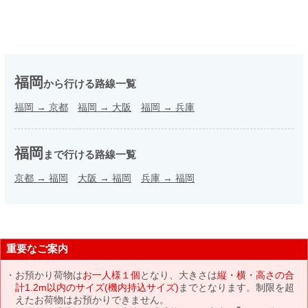
福岡
から行ける路線一覧
福岡
→
京都
福岡
→
大阪
福岡
→
兵庫
福岡
まで行ける路線一覧
京都
→
福岡
大阪
→
福岡
兵庫
→
福岡
重要なご案内
お預かり荷物は
お一人様１個
となり、大きさは
縦・横・高さの合
計1.2m以内のサイズ(機内持込サイズ)
までとなります。制限を超
えたお荷物はお預かりできません。