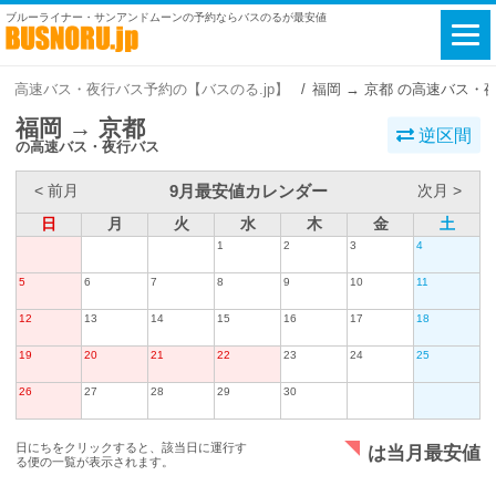
ブルーライナー・サンアンドムーンの予約ならバスのるが最安値
高速バス・夜行バス予約の【バスのる.jp】
福岡 → 京都 の高速バス・
福岡 → 京都
逆区間
の高速バス・夜行バス
9月最安値カレンダー
< 前月
次月 >
日
月
火
水
木
金
土
1
2
3
4
5
6
7
8
9
10
11
12
13
14
15
16
17
18
19
20
21
22
23
24
25
26
27
28
29
30
日にちをクリックすると、該当日に運行す
は当月最安値
る便の一覧が表示されます。