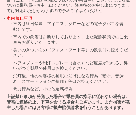
やかに乗務員へお申し出ください。降車後のお申し出につきまし
ては対応いたしかねますので予めご了承ください。
車内禁止事項
車内は終日禁煙（アイコス、グローなどの電子タバコを含
む）です。
車内での飲酒はお断りしております、また泥酔状態でのご乗
車もお断りいたします。
臭いのきついもの（ファストフード等）の飲食はお控えくだ
さい。
ヘアスプレーや制汗スプレー（香水）など座席が汚れる、臭
いがつく製品の使用はお控えください。
消灯後、他のお客様の睡眠の妨げになる行為（騒ぐ、音漏
れ、スマートフォンの操作）等はお控えください。
暴力行為など、その他迷惑行為
上記禁止事項が発覚した場合や乗務員の指示に従わない場合は、
警察に連絡の上、下車を命じる場合もございます。また損害が発
生した場合にはお客様に損害賠償請求を行うことがあります。