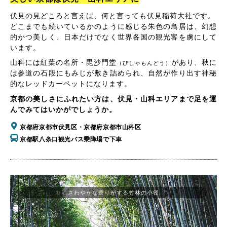
伏見の見どころと言えば、何と言っても伏見稲荷大社です。
どこまでも続いているかのように感じる朱色の鳥居は、幻想
的かつ美しく、日本だけでなく世界各国の観光客を虜にして
います。
山科には紅葉の名所・毘沙門堂
があり、秋に
（びしゃもんどう）
は参道の石段にもみじが敷き詰められ、自然が作り出す神秘
的なレッドカーペットになります。
京都の美しさにふれたい方は、伏見・山科エリアまで足を運
んでみてはいかがでしょうか。
京都府京都市伏見区・京都府京都市山科区
京都駅八条口観光バス乗降場で下車
さわやかな香りがする竹林の小径