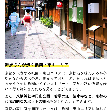
舞妓さんが歩く祇園・東山エリア
京都を代表する祇園・東山エリアは、京懐石を味わえる料亭
や昔ながらのお茶屋が集まっており、運が良ければ宴席へと
向かうために祇園のメインストリート・花見小路の石畳を歩
いて行く舞妓さんたちを見ることができます。
また、
八坂神社や円山公園、哲学の道、清水寺など、京都の
代名詞的なスポットの観光
を楽しむこともできます。
京都の雰囲気を満喫したい方は、祇園・東山エリアに訪れて