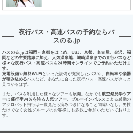
夜行バス・高速バスの予約ならバ
スのる.jp
バスのる.jpは福岡⇔京都をはじめ、USJ、京都、名古屋、金沢、福
岡などの主要路線に加え、人気温泉地、城崎温泉までの直行バスなど
様々な夜行バス・高速バスを24時間オンラインでご予約いただけま
す。
充電設備
や
無料Wi-Fi
といった設備が充実したバスや、
自転車や楽器
が積み込める
バスなど、あなたに合った夜行バス・高速バスがきっと
見つかるはず。
また、バスを利用した様々なツアーも展開。なかでも
航空祭見学ツア
ー
は
催行率94％を誇る人気ツアー。ブルーインパルス
による感動の
アクロバット飛行は一度見たら病みつきになること間違いなし。男性
だけでなく女性グループのお客様にも多数ご参加いただいておりま
す。