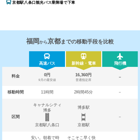
京都駅八条口観光バス乗降場で下車
福岡
京都
までの移動手段を比較
から
高速バス
新幹線・電車
飛行機
0円
16,360円
料金
－
9月の最安値
普通指定席
移動時間
11時間
2時間45分
－
キャナルシティ
博多駅
博多
区間
－
京都駅八条口
京都駅
安い。朝着で時
そこそこ早く快