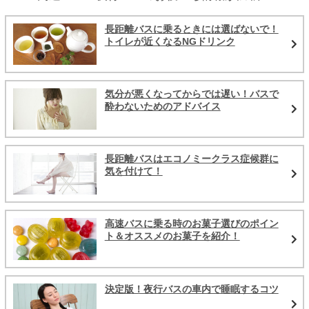
長距離バスに乗るときには選ばないで！
トイレが近くなるNGドリンク
気分が悪くなってからでは遅い！バスで
酔わないためのアドバイス
長距離バスはエコノミークラス症候群に
気を付けて！
高速バスに乗る時のお菓子選びのポイン
ト＆オススメのお菓子を紹介！
決定版！夜行バスの車内で睡眠するコツ