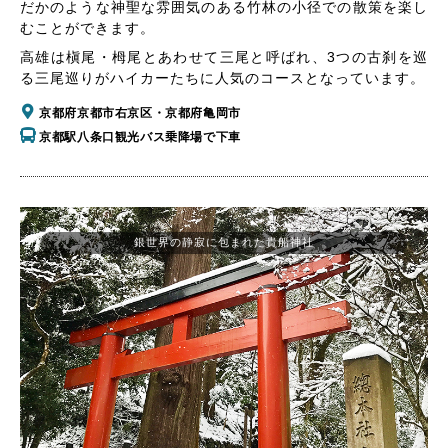
だかのような神聖な雰囲気のある竹林の小径での散策を楽し
むことができます。
高雄は槇尾・栂尾とあわせて三尾と呼ばれ、3つの古刹を巡
る三尾巡りがハイカーたちに人気のコースとなっています。
京都府京都市右京区・京都府亀岡市
京都駅八条口観光バス乗降場で下車
銀世界の静寂に包まれた貴船神社