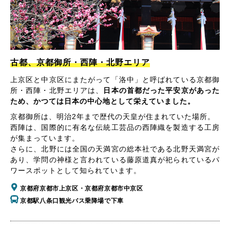
古都、京都御所・西陣・北野エリア
上京区と中京区にまたがって「洛中」と呼ばれている京都御
所・西陣・北野エリアは、
日本の首都だった平安京があった
ため、かつては日本の中心地として栄えていました。
京都御所は、明治2年まで歴代の天皇が住まれていた場所。
西陣は、国際的に有名な伝統工芸品の西陣織を製造する工房
が集まっています。
さらに、北野には全国の天満宮の総本社である北野天満宮が
あり、学問の神様と言われている藤原道真が祀られているパ
ワースポットとして知られています。
京都府京都市上京区・京都府京都市中京区
京都駅八条口観光バス乗降場で下車