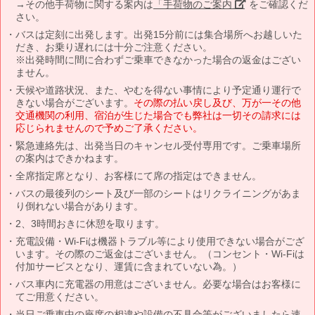
→その他手荷物に関する案内は
「手荷物のご案内」
をご確認くだ
さい。
バスは定刻に出発します。出発15分前には集合場所へお越しいた
だき、お乗り遅れには十分ご注意ください。
※出発時間に間に合わずご乗車できなかった場合の返金はござい
ません。
天候や道路状況、また、やむを得ない事情により予定通り運行で
きない場合がございます。
その際の払い戻し及び、万が一その他
交通機関の利用、宿泊が生じた場合でも弊社は一切その請求には
応じられませんので予めご了承ください。
緊急連絡先は、出発当日のキャンセル受付専用です。ご乗車場所
の案内はできかねます。
全席指定席となり、お客様にて席の指定はできません。
バスの最後列のシート及び一部のシートはリクライニングがあま
り倒れない場合があります。
2、3時間おきに休憩を取ります。
充電設備・Wi-Fiは機器トラブル等により使用できない場合がござ
います。その際のご返金はございません。（コンセント・Wi-Fiは
付加サービスとなり、運賃に含まれていない為。）
バス車内に充電器の用意はございません。必要な場合はお客様に
てご用意ください。
当日ご乗車中の座席の相違や設備の不具合等がございましたら速