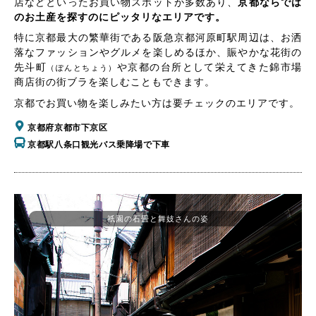
店などといったお買い物スポットが多数あり、
京都ならでは
のお土産を探すのにピッタリなエリアです。
特に京都最大の繁華街である阪急京都河原町駅周辺は、お洒
落なファッションやグルメを楽しめるほか、賑やかな花街の
先斗町
や京都の台所として栄えてきた錦市場
（ぽんとちょう）
商店街の街ブラを楽しむこともできます。
京都でお買い物を楽しみたい方は要チェックのエリアです。
京都府京都市下京区
京都駅八条口観光バス乗降場で下車
祇園の石畳と舞妓さんの姿