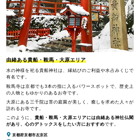
由緒ある貴船・鞍馬・大原エリア
水の神様を祀る貴船神社は、縁結びのご利益や水占みくじで
有名です。
鞍馬寺は京都でも3本の指に入るパワースポットで、歴史上
の人物ともゆかりのあるお寺です。
大原にある三千院は苔の庭園が美しく、癒しを求めた人々が
訪れるお寺です。
このように、
貴船・鞍馬・大原エリアには由緒ある神社仏閣
があり、心のデトックスをしたい方におすすめ
です。
京都府京都市左京区