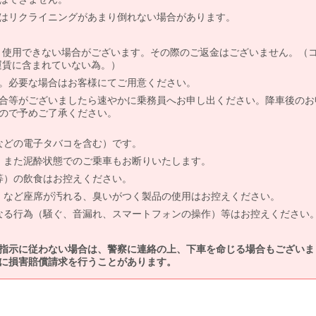
はリクライニングがあまり倒れない場合があります。
より使用できない場合がございます。その際のご返金はございません。（
、運賃に含まれていない為。）
。必要な場合はお客様にてご用意ください。
合等がございましたら速やかに乗務員へお申し出ください。降車後のお
ので予めご了承ください。
などの電子タバコを含む）です。
、また泥酔状態でのご乗車もお断りいたします。
等）の飲食はお控えください。
）など座席が汚れる、臭いがつく製品の使用はお控えください。
なる行為（騒ぐ、音漏れ、スマートフォンの操作）等はお控えください
指示に従わない場合は、警察に連絡の上、下車を命じる場合もございま
に損害賠償請求を行うことがあります。