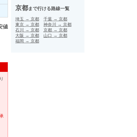
京都
まで行ける路線一覧
埼玉
→
京都
千葉
→
京都
東京
→
京都
神奈川
→
京都
安値
石川
→
京都
京都
→
京都
大阪
→
京都
山口
→
京都
福岡
→
京都
り
承