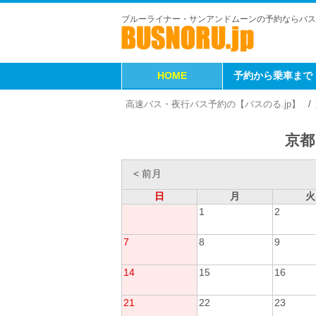
ブルーライナー・サンアンドムーンの予約ならバス
HOME
予約から乗車まで
高速バス・夜行バス予約の【バスのる.jp】
京都
< 前月
日
月
火
1
2
7
8
9
14
15
16
21
22
23