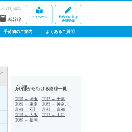
への取り組み
マイページ
初めての方は
新幹線
会員登録
手荷物のご案内
よくあるご質問
>
京都
から行ける路線一覧
京都
→
埼玉
京都
→
千葉
京都
→
東京
京都
→
神奈川
京都
→
石川
京都
→
京都
京都
→
大阪
京都
→
山口
京都
→
福岡