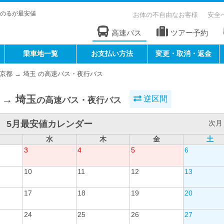
のるが最安値
お体の不自由なお客様
安全
高速バス
ツアー予約
乗車地一覧
お支払い方法
変更・取消・返金
京都 → 埼玉 の高速バス・夜行バス
 → 埼玉
逆区間
の高速バス・夜行バス
5月最安値カレンダー
次月 
水
木
金
土
3
4
5
6
10
11
12
13
17
18
19
20
24
25
26
27