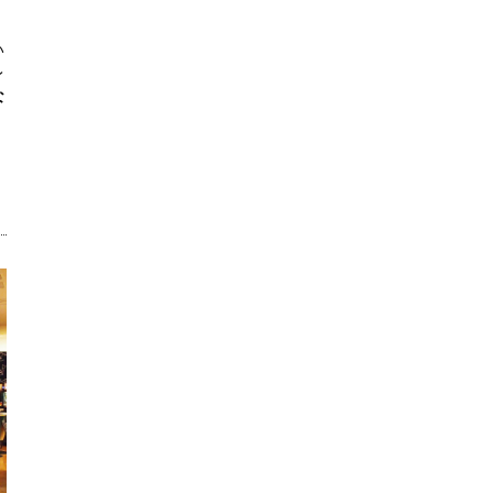
い
レ
な