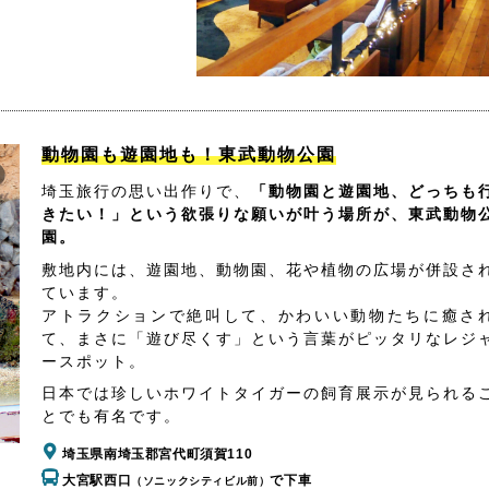
動物園も遊園地も！東武動物公園
埼玉旅行の思い出作りで、
「動物園と遊園地、どっちも
きたい！」という欲張りな願いが叶う場所が、東武動物
園。
敷地内には、遊園地、動物園、花や植物の広場が併設さ
ています。
アトラクションで絶叫して、かわいい動物たちに癒さ
て、まさに「遊び尽くす」という言葉がピッタリなレジ
ースポット。
日本では珍しいホワイトタイガーの飼育展示が見られる
とでも有名です。
埼玉県南埼玉郡宮代町須賀110
大宮駅西口
で下車
（ソニックシティビル前）