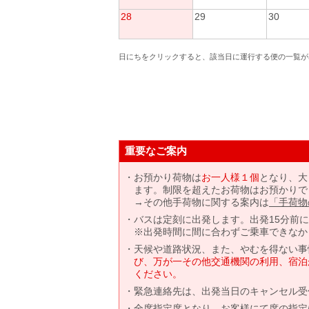
28
29
30
日にちをクリックすると、該当日に運行する便の一覧が
重要なご案内
お預かり荷物は
お一人様１個
となり、大
ます。制限を超えたお荷物はお預かりで
→その他手荷物に関する案内は
「手荷物
バスは定刻に出発します。出発15分前
※出発時間に間に合わずご乗車できなか
天候や道路状況、また、やむを得ない事
び、万が一その他交通機関の利用、宿泊
ください。
緊急連絡先は、出発当日のキャンセル受
全席指定席となり、お客様にて席の指定