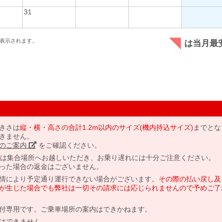
31
表示されます。
は当月最
きさは
縦・横・高さの合計1.2m以内のサイズ(機内持込サイズ)
までとな
きません。
のご案内」
をご確認ください。
には集合場所へお越しいただき、お乗り遅れには十分ご注意ください。
った場合の返金はございません。
情により予定通り運行できない場合がございます。
その際の払い戻し及
が生じた場合でも弊社は一切その請求には応じられませんので予めご了
付専用です。ご乗車場所の案内はできかねます。
はできません。