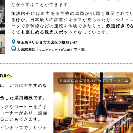
ながら学ぶことができます。
施設内外には迫力ある実物の車両が41両も展示されて
るほか、日本最大の鉄道ジオラマが見られたり、シミュ
ータで新幹線などの運転を体験できたりと、
鉄道好きで
くても楽しめる観光スポット
となっています。
埼玉県さいたま市大宮区大成町3-47
大宮駅西口
で下車
（ソニックシティビル前）
aneへ
お風呂にのんびり浸かってリラックス♨
ほしい方におすすめな
合した温浴施設です。
ックやコーヒーを片手
コーナーがあり、漫画
ることもできます。
インナップで、サウナ