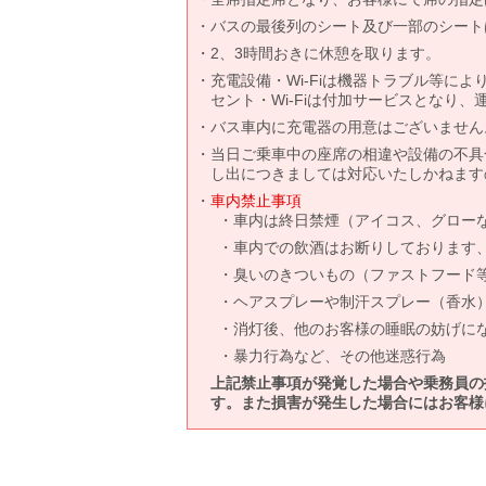
バスの最後列のシート及び一部のシート
2、3時間おきに休憩を取ります。
充電設備・Wi-Fiは機器トラブル等に
セント・Wi-Fiは付加サービスとなり
バス車内に充電器の用意はございません
当日ご乗車中の座席の相違や設備の不具
し出につきましては対応いたしかねます
車内禁止事項
車内は終日禁煙（アイコス、グロー
車内での飲酒はお断りしております
臭いのきついもの（ファストフード
ヘアスプレーや制汗スプレー（香水
消灯後、他のお客様の睡眠の妨げに
暴力行為など、その他迷惑行為
上記禁止事項が発覚した場合や乗務員の
す。また損害が発生した場合にはお客様