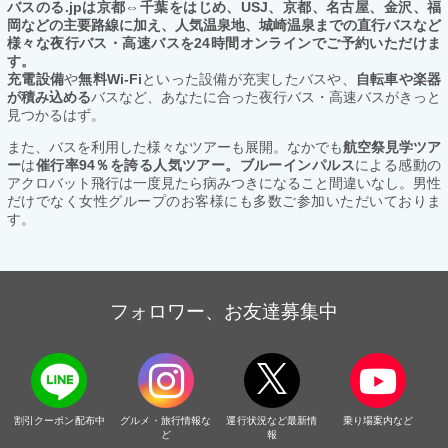
バスのる.jpは京都⇔千葉をはじめ、USJ、京都、名古屋、金沢、福
岡などの主要路線に加え、人気温泉地、城崎温泉までの直行バスなど
様々な夜行バス・高速バスを24時間オンラインでご予約いただけま
す。
充電設備
や
無料Wi-Fi
といった設備が充実したバスや、
自転車や楽器
が積み込める
バスなど、あなたに合った夜行バス・高速バスがきっと
見つかるはず。
また、バスを利用した様々なツアーも展開。なかでも
航空祭見学ツア
ー
は
催行率94％を誇る人気ツアー。ブルーインパルス
による感動の
アクロバット飛行は一度見たら病みつきになること間違いなし。男性
だけでなく女性グループのお客様にも多数ご参加いただいておりま
す。
フォロワー、お友達募集中
割引クーポン配布中
グルメ・旅行情報な
運行状況など最新情
乗り場案内など
ど
報