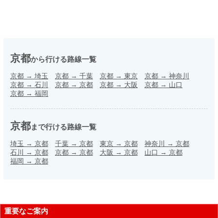
京都
から行ける路線一覧
京都
→
埼玉
京都
→
千葉
京都
→
東京
京都
→
神奈川
京都
→
石川
京都
→
京都
京都
→
大阪
京都
→
山口
京都
→
福岡
京都
まで行ける路線一覧
埼玉
→
京都
千葉
→
京都
東京
→
京都
神奈川
→
京都
石川
→
京都
京都
→
京都
大阪
→
京都
山口
→
京都
福岡
→
京都
重要なご案内