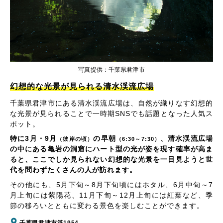
写真提供：千葉県君津市
幻想的な光景が見られる清水渓流広場
千葉県君津市にある清水渓流広場は、自然が織りなす幻想的
な光景が見られることで一時期SNSでも話題となった人気ス
ポット。
特に3月・9月
の早朝
、清水渓流広場
（彼岸の頃）
（6:30～7:30）
の中にある亀岩の洞窟にハート型の光が姿を現す確率が高ま
ると、ここでしか見られない幻想的な光景を一目見ようと世
代を問わずたくさんの人が訪れます。
その他にも、5月下旬～8月下旬頃にはホタル、6月中旬～7
月上旬には紫陽花、11月下旬～12月上旬には紅葉など、季
節の移ろいとともに変わる景色を楽しむことができます。
千葉県君津市笹1954