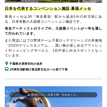
日本を代表するコンベンション施設 幕張メッセ
幕張メッセはJR「海浜幕張」駅から徒歩5分の好立地にあ
る、日本有数の大規模コンベンション施設です。
有名アーティストのライブや、大規模イベントが一年を通し
て行われています。
また周辺にはプロ野球チーム千葉ロッテマリーンズの本拠地
「ZOZOマリンスタジアム」、買い物が楽しめるアウトレッ
トやショッピングモールと、1日中楽しめるスポットとなっ
ています。
千葉県木更津市内の各所
JR津田沼駅南口習志野文化ホール前で下車
駅前(西口)にいる逆さ狸「きぬ太くん」