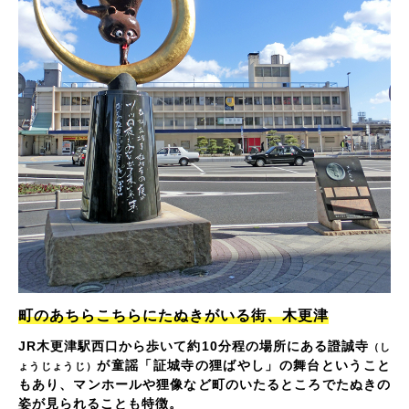
町のあちらこちらにたぬきがいる街、木更津
JR木更津駅西口から歩いて約10分程の場所にある證誠寺
（し
が童謡「証城寺の狸ばやし」の舞台ということ
ょうじょうじ）
もあり、マンホールや狸像など町のいたるところでたぬきの
姿が見られることも特徴。