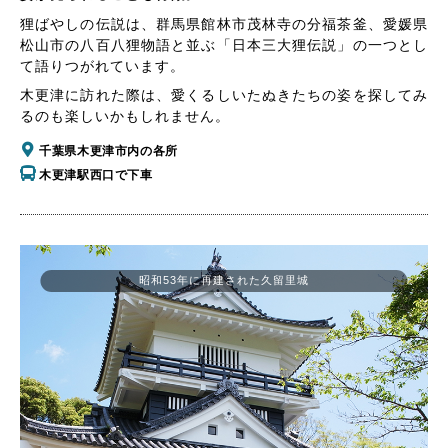
狸ばやしの伝説は、群馬県館林市茂林寺の分福茶釜、愛媛県
松山市の八百八狸物語と並ぶ「日本三大狸伝説」の一つとし
て語りつがれています。
木更津に訪れた際は、愛くるしいたぬきたちの姿を探してみ
るのも楽しいかもしれません。
千葉県木更津市内の各所
木更津駅西口で下車
昭和53年に再建された久留里城