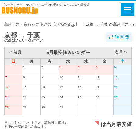
ブルーライナー・サンアンドムーンの予約ならバスのるが最安値
高速バス・夜行バス予約の【バスのる.jp】
京都 → 千葉 の高速バス・
京都 → 千葉
逆区間
の高速バス・夜行バス
5月最安値カレンダー
< 前月
次月 >
日
月
火
水
木
金
土
1
2
3
4
5
6
7
8
9
10
11
12
13
14
15
16
17
18
19
20
21
22
23
24
25
26
27
28
29
30
31
日にちをクリックすると、該当日に運行す
は当月最安値
る便の一覧が表示されます。