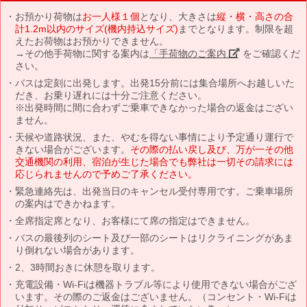
お預かり荷物は
お一人様１個
となり、大きさは
縦・横・高さの合
計1.2m以内のサイズ(機内持込サイズ)
までとなります。制限を超
えたお荷物はお預かりできません。
→その他手荷物に関する案内は
「手荷物のご案内」
をご確認くだ
さい。
バスは定刻に出発します。出発15分前には集合場所へお越しいた
だき、お乗り遅れには十分ご注意ください。
※出発時間に間に合わずご乗車できなかった場合の返金はござい
ません。
天候や道路状況、また、やむを得ない事情により予定通り運行で
きない場合がございます。
その際の払い戻し及び、万が一その他
交通機関の利用、宿泊が生じた場合でも弊社は一切その請求には
応じられませんので予めご了承ください。
緊急連絡先は、出発当日のキャンセル受付専用です。ご乗車場所
の案内はできかねます。
全席指定席となり、お客様にて席の指定はできません。
バスの最後列のシート及び一部のシートはリクライニングがあま
り倒れない場合があります。
2、3時間おきに休憩を取ります。
充電設備・Wi-Fiは機器トラブル等により使用できない場合がござ
います。その際のご返金はございません。（コンセント・Wi-Fiは