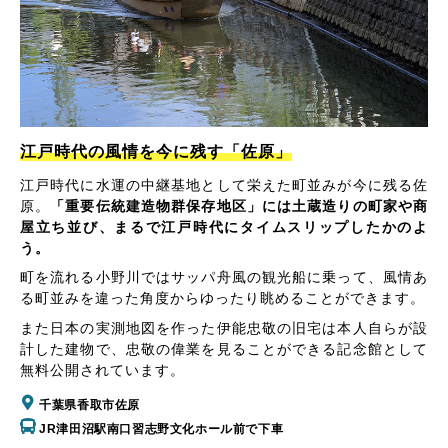
江戸時代の風情を今に残す「佐原」
江戸時代に水運の中継基地として栄えた町並みが今に残る佐
原。
「重要伝統建造物群保存地区」には土蔵造りの町家や商
屋立ち並び、まるで江戸時代にタイムスリップしたかのよ
う。
町を流れる小野川ではサッパ舟風の観光船に乗って、風情あ
る町並みを違った角度からゆったり眺めることができます。
また日本の実測地図を作った伊能忠敬の旧宅は本人自らが設
計した建物で、忠敬の偉業を見ることができる記念館として
無料公開されています。
千葉県香取市佐原
JR津田沼駅南口習志野文化ホール前で下車