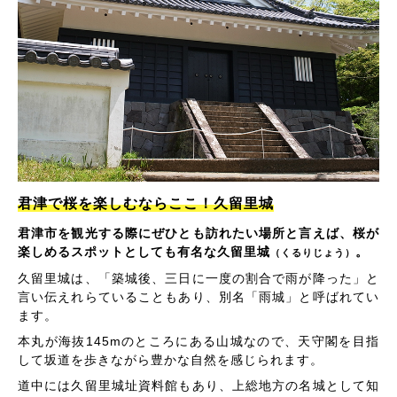
君津で桜を楽しむならここ！久留里城
君津市を観光する際にぜひとも訪れたい場所と言えば、桜が
楽しめるスポットとしても有名な久留里城
。
（くるりじょう）
久留里城は、「築城後、三日に一度の割合で雨が降った」と
言い伝えれらていることもあり、別名「雨城」と呼ばれてい
ます。
本丸が海抜145mのところにある山城なので、天守閣を目指
して坂道を歩きながら豊かな自然を感じられます。
道中には久留里城址資料館もあり、上総地方の名城として知