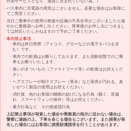
付加サービスとなり、運賃に含まれていない為。）
バス車内に充電器の用意はございません。必要な場合はお客様に
てご用意ください。
当日ご乗車中の座席の相違や設備の不具合等がございましたら速
やかに乗務員へお申し出ください。降車後のお申し出につきまし
ては対応いたしかねますので予めご了承ください。
車内禁止事項
車内は終日禁煙（アイコス、グローなどの電子タバコを含
む）です。
車内での飲酒はお断りしております、また泥酔状態でのご乗
車もお断りいたします。
臭いのきついもの（ファストフード等）の飲食はお控えくだ
さい。
ヘアスプレーや制汗スプレー（香水）など座席が汚れる、臭
いがつく製品の使用はお控えください。
消灯後、他のお客様の睡眠の妨げになる行為（騒ぐ、音漏
れ、スマートフォンの操作）等はお控えください。
暴力行為など、その他迷惑行為
上記禁止事項が発覚した場合や乗務員の指示に従わない場合は、
警察に連絡の上、下車を命じる場合もございます。また損害が発
生した場合にはお客様に損害賠償請求を行うことがあります。