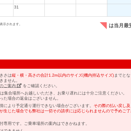
31
表示されます。
は当月最
きさは
縦・横・高さの合計1.2m以内のサイズ(機内持込サイズ)
までとな
きません。
のご案内」
をご確認ください。
には集合場所へお越しいただき、お乗り遅れには十分ご注意ください。
った場合の返金はございません。
情により予定通り運行できない場合がございます。
その際の払い戻し及
が生じた場合でも弊社は一切その請求には応じられませんので予めご了
付専用です。ご乗車場所の案内はできかねます。
はできません。