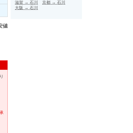
滋賀
→
石川
京都
→
石川
大阪
→
石川
安値
り
承