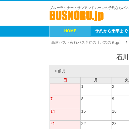
ブルーライナー・サンアンドムーンの予約ならバス
HOME
予約から乗車まで
高速バス・夜行バス予約の【バスのる.jp】
石川
< 前月
日
月
火
1
2
7
8
9
14
15
16
21
22
23