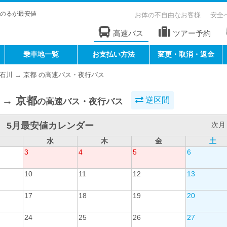
のるが最安値
お体の不自由なお客様
安全
高速バス
ツアー予約
乗車地一覧
お支払い方法
変更・取消・返金
石川 → 京都 の高速バス・夜行バス
 → 京都
逆区間
の高速バス・夜行バス
5月最安値カレンダー
次月 
水
木
金
土
3
4
5
6
10
11
12
13
17
18
19
20
24
25
26
27