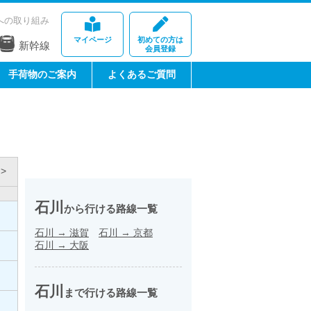
への取り組み
マイページ
初めての方は
新幹線
会員登録
手荷物のご案内
よくあるご質問
>
石川
から行ける路線一覧
石川
→
滋賀
石川
→
京都
石川
→
大阪
石川
まで行ける路線一覧