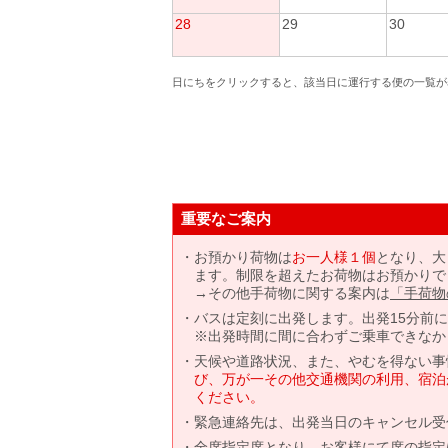
28
29
30
日にちをクリックすると、該当日に運行する便の一覧が
重要なご案内
お預かり荷物は
お一人様１個
となり、大
ます。制限を超えたお荷物はお預かりで
→その他手荷物に関する案内は
「手荷物
バスは定刻に出発します。出発15分前
※出発時間に間に合わずご乗車できなか
天候や道路状況、また、やむを得ない事
び、万が一その他交通機関の利用、宿泊
ください。
緊急連絡先は、出発当日のキャンセル受
全席指定席となり、お客様にて席の指定