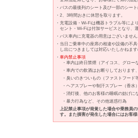
バスの最後列のシート及び一部のシート
2、3時間おきに休憩を取ります。
充電設備・Wi-Fiは機器トラブル等に
セント・Wi-Fiは付加サービスとなり
バス車内に充電器の用意はございません
当日ご乗車中の座席の相違や設備の不具
し出につきましては対応いたしかねます
車内禁止事項
車内は終日禁煙（アイコス、グロー
車内での飲酒はお断りしております
臭いのきついもの（ファストフード
ヘアスプレーや制汗スプレー（香水
消灯後、他のお客様の睡眠の妨げに
暴力行為など、その他迷惑行為
上記禁止事項が発覚した場合や乗務員の
す。また損害が発生した場合にはお客様