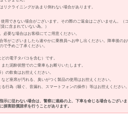
はリクライニングがあまり倒れない場合があります。
より使用できない場合がございます。その際のご返金はございません。（
、運賃に含まれていない為。）
。必要な場合はお客様にてご用意ください。
合等がございましたら速やかに乗務員へお申し出ください。降車後のお
ので予めご了承ください。
などの電子タバコを含む）です。
、また泥酔状態でのご乗車もお断りいたします。
等）の飲食はお控えください。
）など座席が汚れる、臭いがつく製品の使用はお控えください。
なる行為（騒ぐ、音漏れ、スマートフォンの操作）等はお控えください
指示に従わない場合は、警察に連絡の上、下車を命じる場合もございま
に損害賠償請求を行うことがあります。