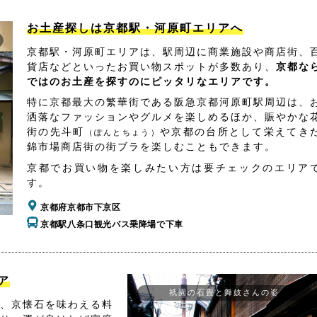
お土産探しは京都駅・河原町エリアへ
京都駅・河原町エリアは、駅周辺に商業施設や商店街、
貨店などといったお買い物スポットが多数あり、
京都な
ではのお土産を探すのにピッタリなエリアです。
特に京都最大の繁華街である阪急京都河原町駅周辺は、
洒落なファッションやグルメを楽しめるほか、賑やかな
街の先斗町
や京都の台所として栄えてき
（ぽんとちょう）
錦市場商店街の街ブラを楽しむこともできます。
京都でお買い物を楽しみたい方は要チェックのエリア
す。
京都府京都市下京区
京都駅八条口観光バス乗降場で下車
ア
祇園の石畳と舞妓さんの姿
、京懐石を味わえる料