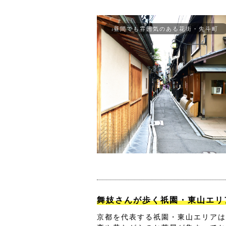
昼間でも雰囲気のある花街・先斗町
舞妓さんが歩く祇園・東山エリ
京都を代表する祇園・東山エリアは