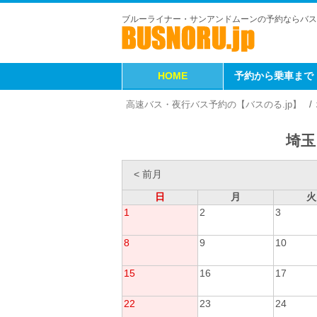
ブルーライナー・サンアンドムーンの予約ならバス
HOME
予約から乗車まで
高速バス・夜行バス予約の【バスのる.jp】
埼玉
< 前月
日
月
火
1
2
3
8
9
10
15
16
17
22
23
24