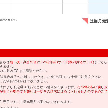
表示されます。
は当月最
きさは
縦・横・高さの合計1.2m以内のサイズ(機内持込サイズ)
までとな
きません。
のご案内」
をご確認ください。
には集合場所へお越しいただき、お乗り遅れには十分ご注意ください。
った場合の返金はございません。
情により予定通り運行できない場合がございます。
その際の払い戻し及
が生じた場合でも弊社は一切その請求には応じられませんので予めご了
付専用です。ご乗車場所の案内はできかねます。
はできません。