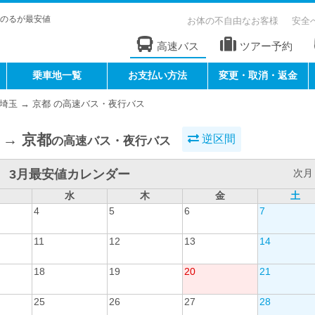
のるが最安値
お体の不自由なお客様
安全
高速バス
ツアー予約
乗車地一覧
お支払い方法
変更・取消・返金
埼玉 → 京都 の高速バス・夜行バス
 → 京都
逆区間
の高速バス・夜行バス
3月最安値カレンダー
次月 
水
木
金
土
4
5
6
7
11
12
13
14
18
19
20
21
25
26
27
28