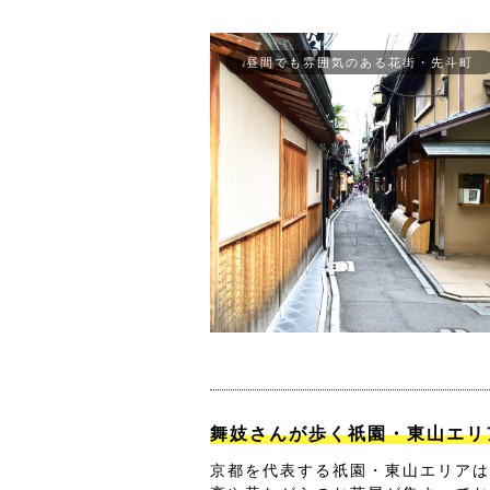
昼間でも雰囲気のある花街・先斗町
舞妓さんが歩く祇園・東山エリ
京都を代表する祇園・東山エリアは