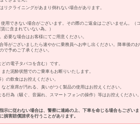
はリクライニングがあまり倒れない場合があります。
より使用できない場合がございます。その際のご返金はございません。（
、運賃に含まれていない為。）
。必要な場合はお客様にてご用意ください。
合等がございましたら速やかに乗務員へお申し出ください。降車後のお
ので予めご了承ください。
などの電子タバコを含む）です。
、また泥酔状態でのご乗車もお断りいたします。
等）の飲食はお控えください。
）など座席が汚れる、臭いがつく製品の使用はお控えください。
なる行為（騒ぐ、音漏れ、スマートフォンの操作）等はお控えください
指示に従わない場合は、警察に連絡の上、下車を命じる場合もございま
に損害賠償請求を行うことがあります。