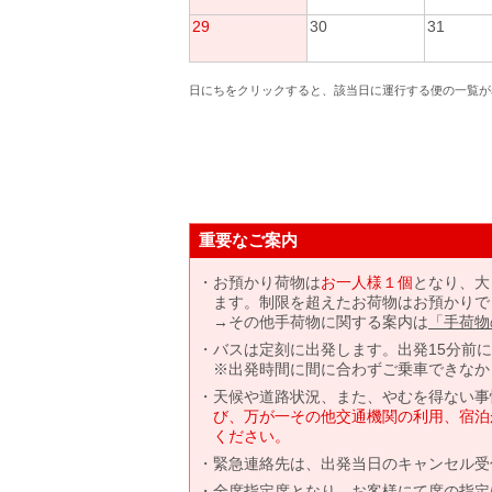
29
30
31
日にちをクリックすると、該当日に運行する便の一覧が
重要なご案内
お預かり荷物は
お一人様１個
となり、大
ます。制限を超えたお荷物はお預かりで
→その他手荷物に関する案内は
「手荷物
バスは定刻に出発します。出発15分前
※出発時間に間に合わずご乗車できなか
天候や道路状況、また、やむを得ない事
び、万が一その他交通機関の利用、宿泊
ください。
緊急連絡先は、出発当日のキャンセル受
全席指定席となり、お客様にて席の指定