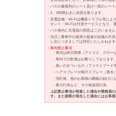
バスの最後列のシート及び一部のシート
2、3時間おきに休憩を取ります。
充電設備・Wi-Fiは機器トラブル等に
セント・Wi-Fiは付加サービスとなり
バス車内に充電器の用意はございません
当日ご乗車中の座席の相違や設備の不具
し出につきましては対応いたしかねます
車内禁止事項
車内は終日禁煙（アイコス、グロー
車内での飲酒はお断りしております
臭いのきついもの（ファストフード
ヘアスプレーや制汗スプレー（香水
消灯後、他のお客様の睡眠の妨げに
暴力行為など、その他迷惑行為
上記禁止事項が発覚した場合や乗務員の
す。また損害が発生した場合にはお客様