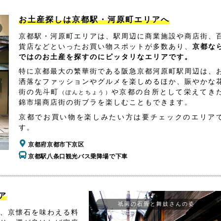
お土産探しは京都駅・河原町エリアへ
京都駅・河原町エリアは、駅周辺に商業施設や商店街、
貨店などといったお買い物スポットが多数あり、
京都な
ではのお土産を探すのにピッタリなエリアです。
特に京都最大の繁華街である阪急京都河原町駅周辺は、
洒落なファッションやグルメを楽しめるほか、賑やかな
街の先斗町
や京都の台所として栄えてき
（ぽんとちょう）
錦市場商店街の街ブラを楽しむこともできます。
京都でお買い物を楽しみたい方は要チェックのエリア
す。
京都府京都市下京区
京都駅八条口観光バス乗降場で下車
ア
祇園の石畳と舞妓さんの姿
、京懐石を味わえる料