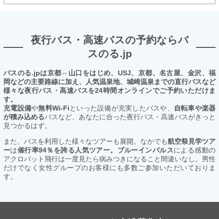
夜行バス・高速バスの予約ならバ
スのる.jp
バスのる.jpは京都⇔山口をはじめ、USJ、京都、名古屋、金沢、福
岡などの主要路線に加え、人気温泉地、城崎温泉までの直行バスなど
様々な夜行バス・高速バスを24時間オンラインでご予約いただけま
す。
充電設備
や
無料Wi-Fi
といった設備が充実したバスや、
自転車や楽器
が積み込める
バスなど、あなたに合った夜行バス・高速バスがきっと
見つかるはず。
また、バスを利用した様々なツアーも展開。なかでも
航空祭見学ツア
ー
は
催行率94％を誇る人気ツアー。ブルーインパルス
による感動の
アクロバット飛行は一度見たら病みつきになること間違いなし。男性
だけでなく女性グループのお客様にも多数ご参加いただいておりま
す。