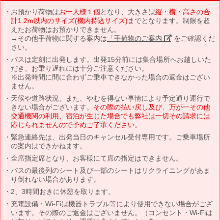
お預かり荷物は
お一人様１個
となり、大きさは
縦・横・高さの合
計1.2m以内のサイズ(機内持込サイズ)
までとなります。制限を超
えたお荷物はお預かりできません。
→その他手荷物に関する案内は
「手荷物のご案内」
をご確認くだ
さい。
バスは定刻に出発します。出発15分前には集合場所へお越しいた
だき、お乗り遅れには十分ご注意ください。
※出発時間に間に合わずご乗車できなかった場合の返金はござい
ません。
天候や道路状況、また、やむを得ない事情により予定通り運行で
きない場合がございます。
その際の払い戻し及び、万が一その他
交通機関の利用、宿泊が生じた場合でも弊社は一切その請求には
応じられませんので予めご了承ください。
緊急連絡先は、出発当日のキャンセル受付専用です。ご乗車場所
の案内はできかねます。
全席指定席となり、お客様にて席の指定はできません。
バスの最後列のシート及び一部のシートはリクライニングがあま
り倒れない場合があります。
2、3時間おきに休憩を取ります。
充電設備・Wi-Fiは機器トラブル等により使用できない場合がござ
います。その際のご返金はございません。（コンセント・Wi-Fiは