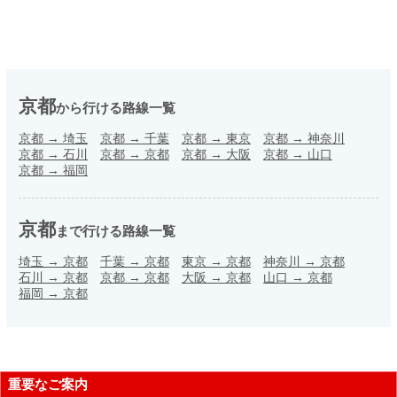
京都
から行ける路線一覧
京都
→
埼玉
京都
→
千葉
京都
→
東京
京都
→
神奈川
京都
→
石川
京都
→
京都
京都
→
大阪
京都
→
山口
京都
→
福岡
京都
まで行ける路線一覧
埼玉
→
京都
千葉
→
京都
東京
→
京都
神奈川
→
京都
石川
→
京都
京都
→
京都
大阪
→
京都
山口
→
京都
福岡
→
京都
重要なご案内