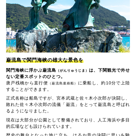
巌流島で関門海峡の雄大な景色を
関門海峡に浮かぶ巌流島
は、下関観光で外せ
（がんりゅうじま）
ない定番スポットのひとつ。
唐戸桟橋から直行便
に乗船し、約10分で上陸
（巌流島連絡船）
することができます。
正式名称は船島ですが、宮本武蔵と佐々木小次郎が決闘し、
敗れた佐々木小次郎の流儀「巌流」をとって巌流島と呼ばれ
るようになりました。
現在は大部分が公園として整備されており、人工海浜や多目
的広場なども設けられています。
歴史の舞台となった地に立ち、はるか昔の決闘に思いを馳