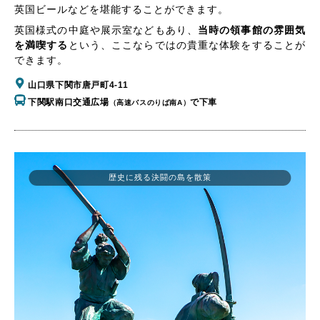
英国ビールなどを堪能することができます。
英国様式の中庭や展示室などもあり、
当時の領事館の雰囲気
を満喫する
という、ここならではの貴重な体験をすることが
できます。
山口県下関市唐戸町4-11
下関駅南口交通広場
で下車
（高速バスのりば南A）
歴史に残る決闘の島を散策