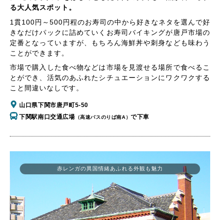
る大人気スポット。
1貫100円～500円程のお寿司の中から好きなネタを選んで好
きなだけパックに詰めていくお寿司バイキングが唐戸市場の
定番となっていますが、もちろん海鮮丼や刺身なども味わう
ことができます。
市場で購入した食べ物などは市場を見渡せる場所で食べるこ
とができ、活気のあふれたシチュエーションにワクワクする
こと間違いなしです。
山口県下関市唐戸町5-50
下関駅南口交通広場
で下車
（高速バスのりば南A）
赤レンガの異国情緒あふれる外観も魅力