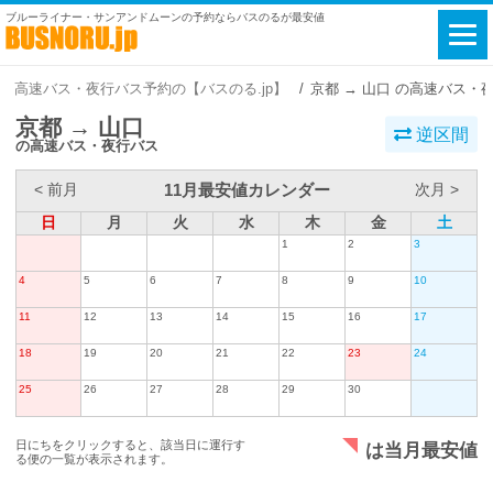
ブルーライナー・サンアンドムーンの予約ならバスのるが最安値
高速バス・夜行バス予約の【バスのる.jp】
京都 → 山口 の高速バス・
京都 → 山口
逆区間
の高速バス・夜行バス
11月最安値カレンダー
< 前月
次月 >
日
月
火
水
木
金
土
1
2
3
4
5
6
7
8
9
10
11
12
13
14
15
16
17
18
19
20
21
22
23
24
25
26
27
28
29
30
日にちをクリックすると、該当日に運行す
は当月最安値
る便の一覧が表示されます。