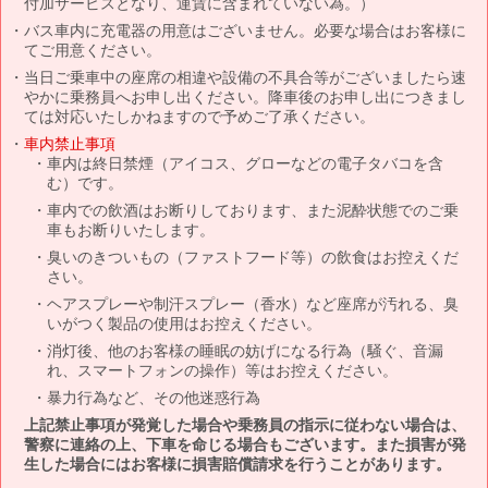
付加サービスとなり、運賃に含まれていない為。）
バス車内に充電器の用意はございません。必要な場合はお客様に
てご用意ください。
当日ご乗車中の座席の相違や設備の不具合等がございましたら速
やかに乗務員へお申し出ください。降車後のお申し出につきまし
ては対応いたしかねますので予めご了承ください。
車内禁止事項
車内は終日禁煙（アイコス、グローなどの電子タバコを含
む）です。
車内での飲酒はお断りしております、また泥酔状態でのご乗
車もお断りいたします。
臭いのきついもの（ファストフード等）の飲食はお控えくだ
さい。
ヘアスプレーや制汗スプレー（香水）など座席が汚れる、臭
いがつく製品の使用はお控えください。
消灯後、他のお客様の睡眠の妨げになる行為（騒ぐ、音漏
れ、スマートフォンの操作）等はお控えください。
暴力行為など、その他迷惑行為
上記禁止事項が発覚した場合や乗務員の指示に従わない場合は、
警察に連絡の上、下車を命じる場合もございます。また損害が発
生した場合にはお客様に損害賠償請求を行うことがあります。