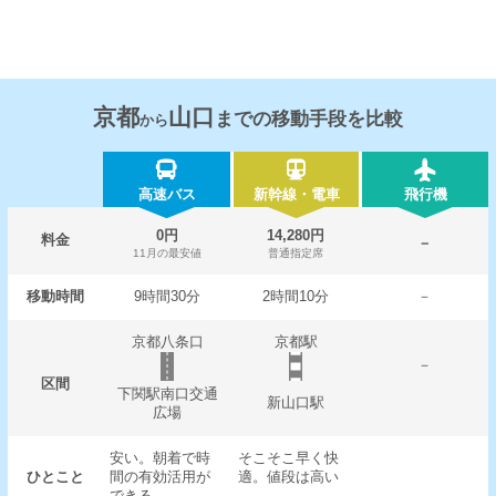
京都
山口
までの移動手段を比較
から
高速バス
新幹線・電車
飛行機
0円
14,280円
料金
－
11月の最安値
普通指定席
移動時間
9時間30分
2時間10分
－
京都八条口
京都駅
－
区間
下関駅南口交通
新山口駅
広場
安い。朝着で時
そこそこ早く快
ひとこと
間の有効活用が
適。値段は高い