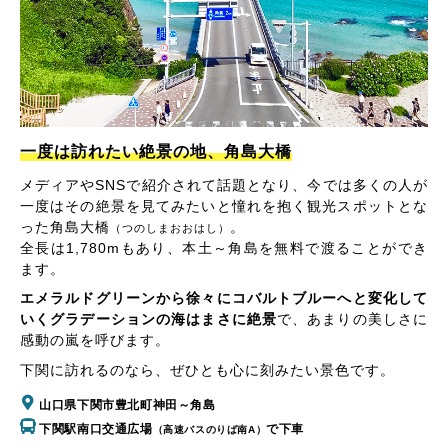
一度は訪れたい絶景の地、角島大橋
メディアやSNSで紹介されて話題となり、今では多くの人が
一度はその絶景を見てみたいと憧れを抱く観光スポットとな
った角島大橋
。
（つのしまおおはし）
全長は1,780mもあり、本土～角島を無料で渡ることができ
ます。
エメラルドグリーンから徐々にコバルトブルーへと変化して
いくグラデーションの海はまさに絶景
で、あまりの美しさに
感動の嵐を呼びます。
下関に訪れるのなら、ぜひとも心に刻みたい景色です。
山口県下関市豊北町神田～角島
下関駅南口交通広場
で下車
（高速バスのりば南A）