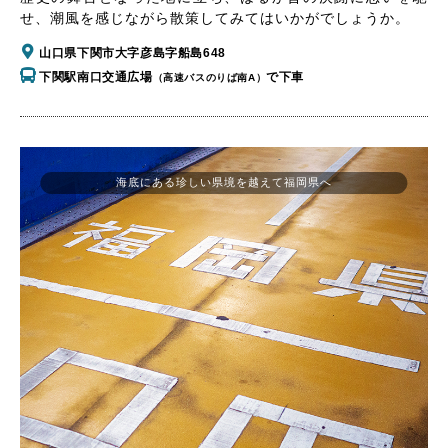
せ、潮風を感じながら散策してみてはいかがでしょうか。
山口県下関市大字彦島字船島648
下関駅南口交通広場
で下車
（高速バスのりば南A）
海底にある珍しい県境を越えて福岡県へ