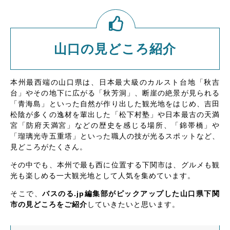
山口の見どころ紹介
本州最西端の山口県は、日本最大級のカルスト台地「秋吉
台」やその地下に広がる「秋芳洞」、断崖の絶景が見られる
「青海島」といった自然が作り出した観光地をはじめ、吉田
松陰が多くの逸材を輩出した「松下村塾」や日本最古の天満
宮「防府天満宮」などの歴史を感じる場所、「錦帯橋」や
「瑠璃光寺五重塔」といった職人の技が光るスポットなど、
見どころがたくさん。
その中でも、本州で最も西に位置する下関市は、グルメも観
光も楽しめる一大観光地として人気を集めています。
そこで、
バスのる.jp編集部がピックアップした山口県下関
市の見どころをご紹介
していきたいと思います。