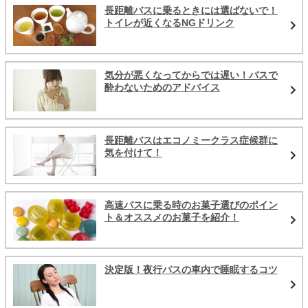
長距離バスに乗るときには選ばないで！
トイレが近くなるNGドリンク
気分が悪くなってからでは遅い！バスで
酔わないためのアドバイス
長距離バスはエコノミークラス症候群に
気を付けて！
高速バスに乗る時のお菓子選びのポイン
ト＆オススメのお菓子を紹介！
決定版！夜行バスの車内で睡眠するコツ