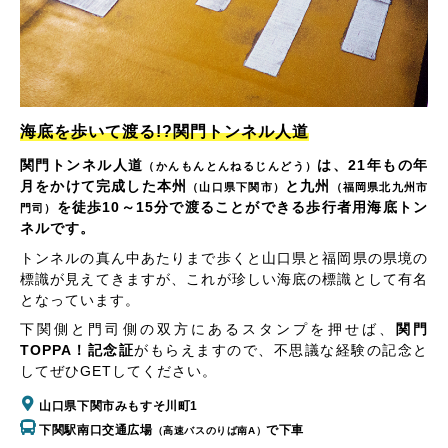
海底を歩いて渡る!?関門トンネル人道
関門トンネル人道
は、21年もの年
（かんもんとんねるじんどう）
月をかけて完成した本州
と九州
（山口県下関市）
（福岡県北九州市
を徒歩10～15分で渡ることができる歩行者用海底トン
門司）
ネルです。
トンネルの真ん中あたりまで歩くと山口県と福岡県の県境の
標識が見えてきますが、これが珍しい海底の標識として有名
となっています。
下関側と門司側の双方にあるスタンプを押せば、
関門
TOPPA！記念証
がもらえますので、不思議な経験の記念と
してぜひGETしてください。
山口県下関市みもすそ川町1
下関駅南口交通広場
で下車
（高速バスのりば南A）