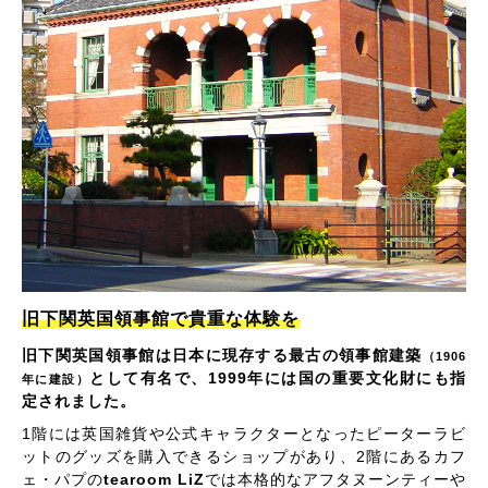
旧下関英国領事館で貴重な体験を
旧下関英国領事館は日本に現存する最古の領事館建築
（1906
として有名で、1999年には国の重要文化財にも指
年に建設）
定されました。
1階には英国雑貨や公式キャラクターとなったピーターラビ
ットのグッズを購入できるショップがあり、2階にあるカフ
ェ・パプの
tearoom LiZ
では本格的なアフタヌーンティーや