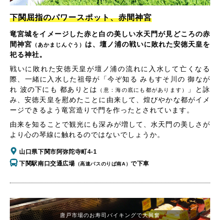
下関屈指のパワースポット、赤間神宮
竜宮城をイメージした赤と白の美しい水天門が見どころの赤
間神宮
は、壇ノ浦の戦いに敗れた安徳天皇を
（あかまじんぐう）
祀る神社。
戦いに敗れた安徳天皇が壇ノ浦の流れに入水して亡くなる
際、一緒に入水した祖母が「今ぞ知る みもすそ川の 御なが
れ 波の下にも 都ありとは
」と詠
（意：海の底にも都があります）
み、安徳天皇を慰めたことに由来して、煌びやかな都がイメ
ージできるよう竜宮造りで門を作ったとされています。
由来を知ることで観光にも深みが増して、水天門の美しさが
より心の琴線に触れるのではないでしょうか。
山口県下関市阿弥陀寺町4-1
下関駅南口交通広場
で下車
（高速バスのりば南A）
唐戸市場のお寿司バイキングで大興奮