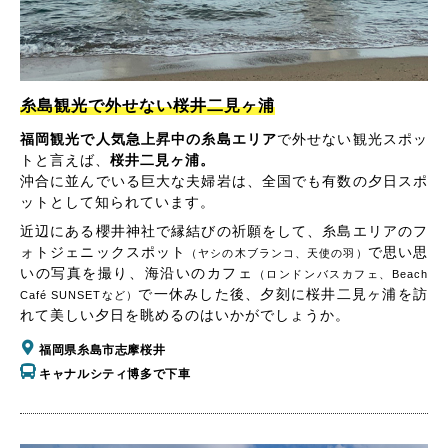
糸島観光で外せない桜井二見ヶ浦
福岡観光で人気急上昇中の糸島エリア
で外せない観光スポッ
トと言えば、
桜井二見ヶ浦。
沖合に並んでいる巨大な夫婦岩は、全国でも有数の夕日スポ
ットとして知られています。
近辺にある櫻井神社で縁結びの祈願をして、糸島エリアのフ
ォトジェニックスポット
で思い思
（ヤシの木ブランコ、天使の羽）
いの写真を撮り、海沿いのカフェ
（ロンドンバスカフェ、Beach
で一休みした後、夕刻に桜井二見ヶ浦を訪
Café SUNSETなど）
れて美しい夕日を眺めるのはいかがでしょうか。
福岡県糸島市志摩桜井
キャナルシティ博多で下車