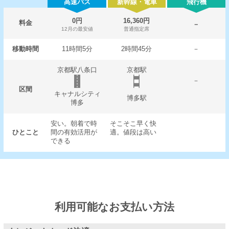
高速バス
新幹線・電車
飛行機
0円
16,360円
料金
－
12月の最安値
普通指定席
移動時間
11時間5分
2時間45分
－
京都駅八条口
京都駅
－
区間
キャナルシティ
博多駅
博多
安い。朝着で時
そこそこ早く快
ひとこと
間の有効活用が
適。値段は高い
できる
利用可能なお支払い方法