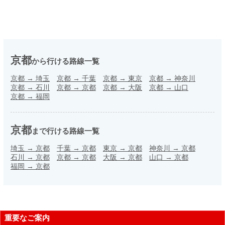
京都
から行ける路線一覧
京都
→
埼玉
京都
→
千葉
京都
→
東京
京都
→
神奈川
京都
→
石川
京都
→
京都
京都
→
大阪
京都
→
山口
京都
→
福岡
京都
まで行ける路線一覧
埼玉
→
京都
千葉
→
京都
東京
→
京都
神奈川
→
京都
石川
→
京都
京都
→
京都
大阪
→
京都
山口
→
京都
福岡
→
京都
重要なご案内