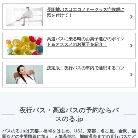
長距離バスはエコノミークラス症候群に
気を付けて！
高速バスに乗る時のお菓子選びのポイン
ト＆オススメのお菓子を紹介！
決定版！夜行バスの車内で睡眠するコツ
夜行バス・高速バスの予約ならバ
スのる.jp
バスのる.jpは京都⇔福岡をはじめ、USJ、京都、名古屋、金沢、福
岡などの主要路線に加え、人気温泉地、城崎温泉までの直行バスなど