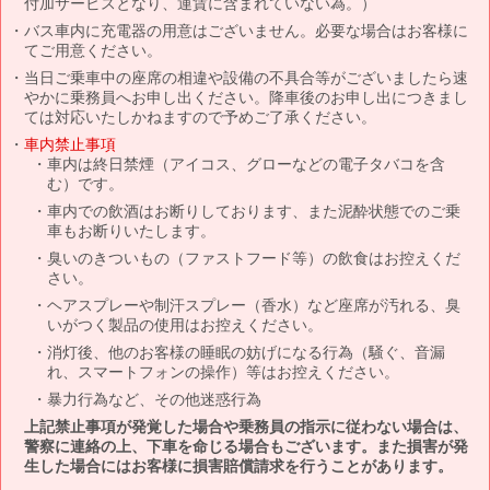
付加サービスとなり、運賃に含まれていない為。）
バス車内に充電器の用意はございません。必要な場合はお客様に
てご用意ください。
当日ご乗車中の座席の相違や設備の不具合等がございましたら速
やかに乗務員へお申し出ください。降車後のお申し出につきまし
ては対応いたしかねますので予めご了承ください。
車内禁止事項
車内は終日禁煙（アイコス、グローなどの電子タバコを含
む）です。
車内での飲酒はお断りしております、また泥酔状態でのご乗
車もお断りいたします。
臭いのきついもの（ファストフード等）の飲食はお控えくだ
さい。
ヘアスプレーや制汗スプレー（香水）など座席が汚れる、臭
いがつく製品の使用はお控えください。
消灯後、他のお客様の睡眠の妨げになる行為（騒ぐ、音漏
れ、スマートフォンの操作）等はお控えください。
暴力行為など、その他迷惑行為
上記禁止事項が発覚した場合や乗務員の指示に従わない場合は、
警察に連絡の上、下車を命じる場合もございます。また損害が発
生した場合にはお客様に損害賠償請求を行うことがあります。