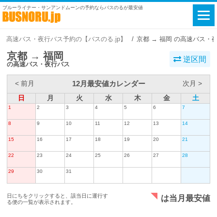
ブルーライナー・サンアンドムーンの予約ならバスのるが最安値
高速バス・夜行バス予約の【バスのる.jp】
京都 → 福岡 の高速バス・
京都 → 福岡
逆区間
の高速バス・夜行バス
12月最安値カレンダー
< 前月
次月 >
日
月
火
水
木
金
土
1
2
3
4
5
6
7
8
9
10
11
12
13
14
15
16
17
18
19
20
21
22
23
24
25
26
27
28
29
30
31
日にちをクリックすると、該当日に運行す
は当月最安値
る便の一覧が表示されます。