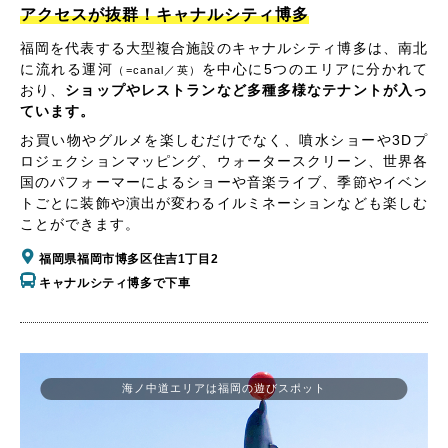
アクセスが抜群！キャナルシティ博多
福岡を代表する大型複合施設のキャナルシティ博多は、南北
に流れる運河
を中心に5つのエリアに分かれて
（=canal／英）
おり、
ショップやレストランなど多種多様なテナントが入っ
ています。
お買い物やグルメを楽しむだけでなく、噴水ショーや3Dプ
ロジェクションマッピング、ウォータースクリーン、世界各
国のパフォーマーによるショーや音楽ライブ、季節やイベン
トごとに装飾や演出が変わるイルミネーションなども楽しむ
ことができます。
福岡県福岡市博多区住吉1丁目2
キャナルシティ博多で下車
海ノ中道エリアは福岡の遊びスポット