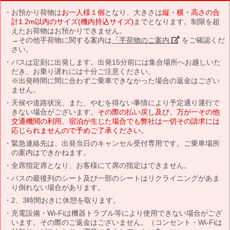
お預かり荷物は
お一人様１個
となり、大きさは
縦・横・高さの合
計1.2m以内のサイズ(機内持込サイズ)
までとなります。制限を超
えたお荷物はお預かりできません。
→その他手荷物に関する案内は
「手荷物のご案内」
をご確認くだ
さい。
バスは定刻に出発します。出発15分前には集合場所へお越しいた
だき、お乗り遅れには十分ご注意ください。
※出発時間に間に合わずご乗車できなかった場合の返金はござい
ません。
天候や道路状況、また、やむを得ない事情により予定通り運行で
きない場合がございます。
その際の払い戻し及び、万が一その他
交通機関の利用、宿泊が生じた場合でも弊社は一切その請求には
応じられませんので予めご了承ください。
緊急連絡先は、出発当日のキャンセル受付専用です。ご乗車場所
の案内はできかねます。
全席指定席となり、お客様にて席の指定はできません。
バスの最後列のシート及び一部のシートはリクライニングがあま
り倒れない場合があります。
2、3時間おきに休憩を取ります。
充電設備・Wi-Fiは機器トラブル等により使用できない場合がござ
います。その際のご返金はございません。（コンセント・Wi-Fiは