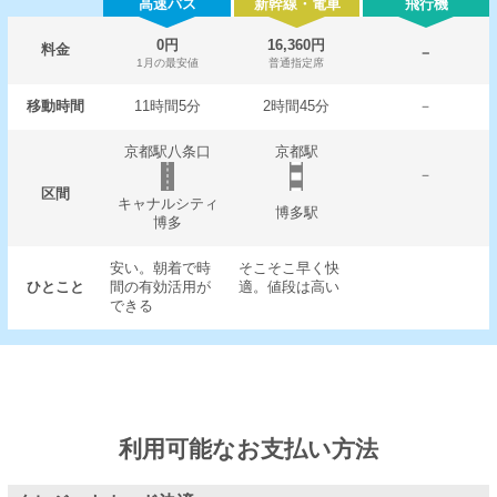
高速バス
新幹線・電車
飛行機
0円
16,360円
料金
－
1月の最安値
普通指定席
移動時間
11時間5分
2時間45分
－
京都駅八条口
京都駅
－
区間
キャナルシティ
博多駅
博多
安い。朝着で時
そこそこ早く快
ひとこと
間の有効活用が
適。値段は高い
できる
利用可能なお支払い方法