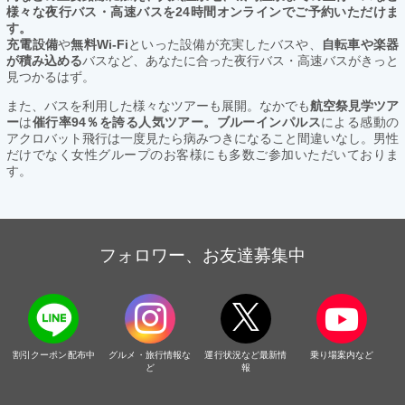
様々な夜行バス・高速バスを24時間オンラインでご予約いただけま
す。
充電設備
や
無料Wi-Fi
といった設備が充実したバスや、
自転車や楽器
が積み込める
バスなど、あなたに合った夜行バス・高速バスがきっと
見つかるはず。
また、バスを利用した様々なツアーも展開。なかでも
航空祭見学ツア
ー
は
催行率94％を誇る人気ツアー。ブルーインパルス
による感動の
アクロバット飛行は一度見たら病みつきになること間違いなし。男性
だけでなく女性グループのお客様にも多数ご参加いただいておりま
す。
フォロワー、お友達募集中
割引クーポン配布中
グルメ・旅行情報な
運行状況など最新情
乗り場案内など
ど
報