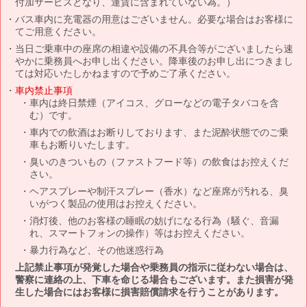
付加サービスとなり、運賃に含まれていない為。）
バス車内に充電器の用意はございません。必要な場合はお客様に
てご用意ください。
当日ご乗車中の座席の相違や設備の不具合等がございましたら速
やかに乗務員へお申し出ください。降車後のお申し出につきまし
ては対応いたしかねますので予めご了承ください。
車内禁止事項
車内は終日禁煙（アイコス、グローなどの電子タバコを含
む）です。
車内での飲酒はお断りしております、また泥酔状態でのご乗
車もお断りいたします。
臭いのきついもの（ファストフード等）の飲食はお控えくだ
さい。
ヘアスプレーや制汗スプレー（香水）など座席が汚れる、臭
いがつく製品の使用はお控えください。
消灯後、他のお客様の睡眠の妨げになる行為（騒ぐ、音漏
れ、スマートフォンの操作）等はお控えください。
暴力行為など、その他迷惑行為
上記禁止事項が発覚した場合や乗務員の指示に従わない場合は、
警察に連絡の上、下車を命じる場合もございます。また損害が発
生した場合にはお客様に損害賠償請求を行うことがあります。