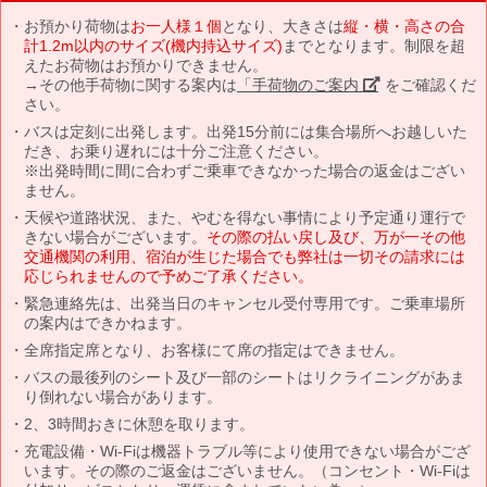
お預かり荷物は
お一人様１個
となり、大きさは
縦・横・高さの合
計1.2m以内のサイズ(機内持込サイズ)
までとなります。制限を超
えたお荷物はお預かりできません。
→その他手荷物に関する案内は
「手荷物のご案内」
をご確認くだ
さい。
バスは定刻に出発します。出発15分前には集合場所へお越しいた
だき、お乗り遅れには十分ご注意ください。
※出発時間に間に合わずご乗車できなかった場合の返金はござい
ません。
天候や道路状況、また、やむを得ない事情により予定通り運行で
きない場合がございます。
その際の払い戻し及び、万が一その他
交通機関の利用、宿泊が生じた場合でも弊社は一切その請求には
応じられませんので予めご了承ください。
緊急連絡先は、出発当日のキャンセル受付専用です。ご乗車場所
の案内はできかねます。
全席指定席となり、お客様にて席の指定はできません。
バスの最後列のシート及び一部のシートはリクライニングがあま
り倒れない場合があります。
2、3時間おきに休憩を取ります。
充電設備・Wi-Fiは機器トラブル等により使用できない場合がござ
います。その際のご返金はございません。（コンセント・Wi-Fiは