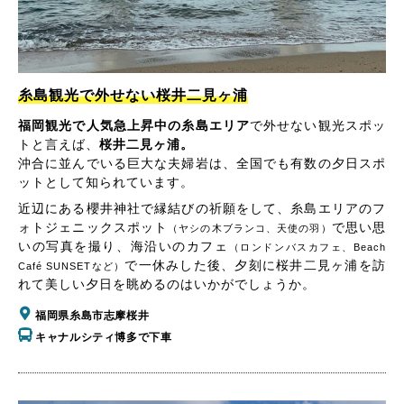
糸島観光で外せない桜井二見ヶ浦
福岡観光で人気急上昇中の糸島エリア
で外せない観光スポッ
トと言えば、
桜井二見ヶ浦。
沖合に並んでいる巨大な夫婦岩は、全国でも有数の夕日スポ
ットとして知られています。
近辺にある櫻井神社で縁結びの祈願をして、糸島エリアのフ
ォトジェニックスポット
で思い思
（ヤシの木ブランコ、天使の羽）
いの写真を撮り、海沿いのカフェ
（ロンドンバスカフェ、Beach
で一休みした後、夕刻に桜井二見ヶ浦を訪
Café SUNSETなど）
れて美しい夕日を眺めるのはいかがでしょうか。
福岡県糸島市志摩桜井
キャナルシティ博多で下車