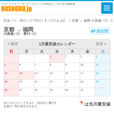
ブルーライナー・サンアンドムーンの予約ならバスのるが最安値
高速バス・夜行バス予約の【バスのる.jp】
京都 → 福岡 の高速バス・
京都 → 福岡
逆区間
の高速バス・夜行バス
1月最安値カレンダー
< 前月
次月 >
日
月
火
水
木
金
土
1
2
3
4
5
6
7
8
9
10
11
12
13
14
15
16
17
18
19
20
21
22
23
24
25
26
27
28
29
30
31
日にちをクリックすると、該当日に運行す
は当月最安値
る便の一覧が表示されます。