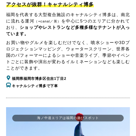
アクセスが抜群！キャナルシティ博多
福岡を代表する大型複合施設のキャナルシティ博多は、南北
に流れる運河
を中心に5つのエリアに分かれて
（=canal／英）
おり、
ショップやレストランなど多種多様なテナントが入っ
ています。
お買い物やグルメを楽しむだけでなく、噴水ショーや3Dプ
ロジェクションマッピング、ウォータースクリーン、世界各
国のパフォーマーによるショーや音楽ライブ、季節やイベン
トごとに装飾や演出が変わるイルミネーションなども楽しむ
ことができます。
福岡県福岡市博多区住吉1丁目2
キャナルシティ博多で下車
海ノ中道エリアは福岡の遊びスポット