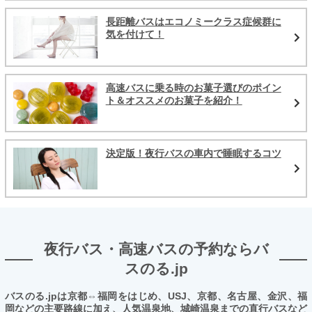
長距離バスはエコノミークラス症候群に
気を付けて！
高速バスに乗る時のお菓子選びのポイン
ト＆オススメのお菓子を紹介！
決定版！夜行バスの車内で睡眠するコツ
夜行バス・高速バスの予約ならバ
スのる.jp
バスのる.jpは京都⇔福岡をはじめ、USJ、京都、名古屋、金沢、福
岡などの主要路線に加え、人気温泉地、城崎温泉までの直行バスなど