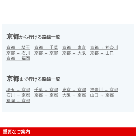
京都
から行ける路線一覧
京都
→
埼玉
京都
→
千葉
京都
→
東京
京都
→
神奈川
京都
→
石川
京都
→
京都
京都
→
大阪
京都
→
山口
京都
→
福岡
京都
まで行ける路線一覧
埼玉
→
京都
千葉
→
京都
東京
→
京都
神奈川
→
京都
石川
→
京都
京都
→
京都
大阪
→
京都
山口
→
京都
福岡
→
京都
重要なご案内