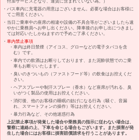
付加サービスとなり、運賃に含まれていない為。）
バス車内に充電器の用意はございません。必要な場合はお客様に
てご用意ください。
当日ご乗車中の座席の相違や設備の不具合等がございましたら速
やかに乗務員へお申し出ください。降車後のお申し出につきまし
ては対応いたしかねますので予めご了承ください。
車内禁止事項
車内は終日禁煙（アイコス、グローなどの電子タバコを含
む）です。
車内での飲酒はお断りしております、また泥酔状態でのご乗
車もお断りいたします。
臭いのきついもの（ファストフード等）の飲食はお控えくだ
さい。
ヘアスプレーや制汗スプレー（香水）など座席が汚れる、臭
いがつく製品の使用はお控えください。
消灯後、他のお客様の睡眠の妨げになる行為（騒ぐ、音漏
れ、スマートフォンの操作）等はお控えください。
暴力行為など、その他迷惑行為
上記禁止事項が発覚した場合や乗務員の指示に従わない場合は、
警察に連絡の上、下車を命じる場合もございます。また損害が発
生した場合にはお客様に損害賠償請求を行うことがあります。