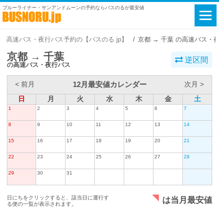
ブルーライナー・サンアンドムーンの予約ならバスのるが最安値
高速バス・夜行バス予約の【バスのる.jp】
京都 → 千葉 の高速バス・
京都 → 千葉
逆区間
の高速バス・夜行バス
12月最安値カレンダー
< 前月
次月 >
日
月
火
水
木
金
土
1
2
3
4
5
6
7
8
9
10
11
12
13
14
15
16
17
18
19
20
21
22
23
24
25
26
27
28
29
30
31
日にちをクリックすると、該当日に運行す
は当月最安値
る便の一覧が表示されます。