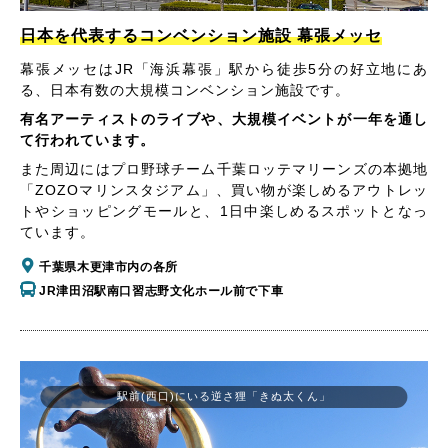
日本を代表するコンベンション施設 幕張メッセ
幕張メッセはJR「海浜幕張」駅から徒歩5分の好立地にあ
る、日本有数の大規模コンベンション施設です。
有名アーティストのライブや、大規模イベントが一年を通し
て行われています。
また周辺にはプロ野球チーム千葉ロッテマリーンズの本拠地
「ZOZOマリンスタジアム」、買い物が楽しめるアウトレッ
トやショッピングモールと、1日中楽しめるスポットとなっ
ています。
千葉県木更津市内の各所
JR津田沼駅南口習志野文化ホール前で下車
駅前(西口)にいる逆さ狸「きぬ太くん」