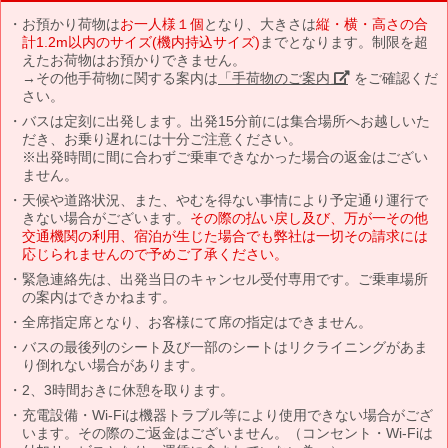
お預かり荷物は
お一人様１個
となり、大きさは
縦・横・高さの合
計1.2m以内のサイズ(機内持込サイズ)
までとなります。制限を超
えたお荷物はお預かりできません。
→その他手荷物に関する案内は
「手荷物のご案内」
をご確認くだ
さい。
バスは定刻に出発します。出発15分前には集合場所へお越しいた
だき、お乗り遅れには十分ご注意ください。
※出発時間に間に合わずご乗車できなかった場合の返金はござい
ません。
天候や道路状況、また、やむを得ない事情により予定通り運行で
きない場合がございます。
その際の払い戻し及び、万が一その他
交通機関の利用、宿泊が生じた場合でも弊社は一切その請求には
応じられませんので予めご了承ください。
緊急連絡先は、出発当日のキャンセル受付専用です。ご乗車場所
の案内はできかねます。
全席指定席となり、お客様にて席の指定はできません。
バスの最後列のシート及び一部のシートはリクライニングがあま
り倒れない場合があります。
2、3時間おきに休憩を取ります。
充電設備・Wi-Fiは機器トラブル等により使用できない場合がござ
います。その際のご返金はございません。（コンセント・Wi-Fiは