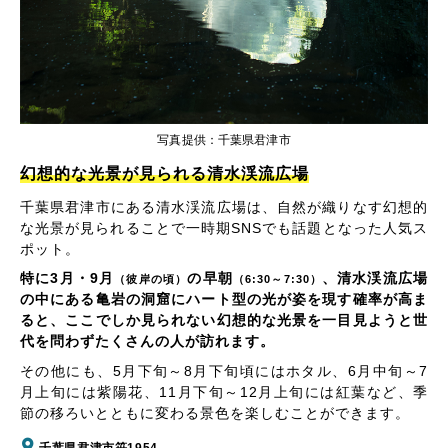
写真提供：千葉県君津市
幻想的な光景が見られる清水渓流広場
千葉県君津市にある清水渓流広場は、自然が織りなす幻想的
な光景が見られることで一時期SNSでも話題となった人気ス
ポット。
特に3月・9月
の早朝
、清水渓流広場
（彼岸の頃）
（6:30～7:30）
の中にある亀岩の洞窟にハート型の光が姿を現す確率が高ま
ると、ここでしか見られない幻想的な光景を一目見ようと世
代を問わずたくさんの人が訪れます。
その他にも、5月下旬～8月下旬頃にはホタル、6月中旬～7
月上旬には紫陽花、11月下旬～12月上旬には紅葉など、季
節の移ろいとともに変わる景色を楽しむことができます。
千葉県君津市笹1954