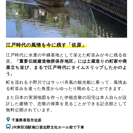
江戸時代の風情を今に残す「佐原」
江戸時代に水運の中継基地として栄えた町並みが今に残る佐
原。
「重要伝統建造物群保存地区」には土蔵造りの町家や商
屋立ち並び、まるで江戸時代にタイムスリップしたかのよ
う。
町を流れる小野川ではサッパ舟風の観光船に乗って、風情あ
る町並みを違った角度からゆったり眺めることができます。
また日本の実測地図を作った伊能忠敬の旧宅は本人自らが設
計した建物で、忠敬の偉業を見ることができる記念館として
無料公開されています。
千葉県香取市佐原
JR津田沼駅南口習志野文化ホール前で下車