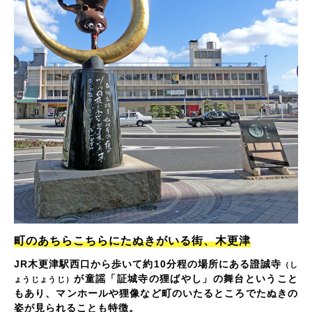
町のあちらこちらにたぬきがいる街、木更津
JR木更津駅西口から歩いて約10分程の場所にある證誠寺
（し
が童謡「証城寺の狸ばやし」の舞台ということ
ょうじょうじ）
もあり、マンホールや狸像など町のいたるところでたぬきの
姿が見られることも特徴。