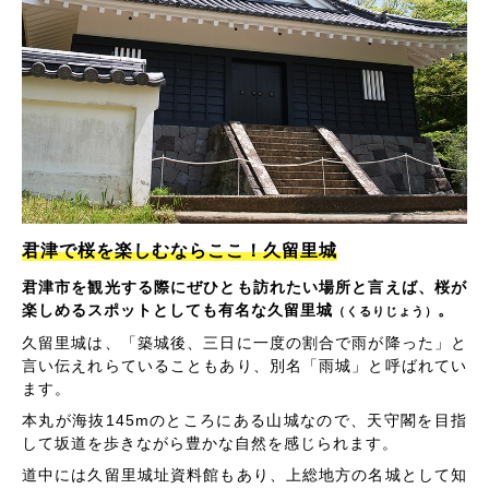
君津で桜を楽しむならここ！久留里城
君津市を観光する際にぜひとも訪れたい場所と言えば、桜が
楽しめるスポットとしても有名な久留里城
。
（くるりじょう）
久留里城は、「築城後、三日に一度の割合で雨が降った」と
言い伝えれらていることもあり、別名「雨城」と呼ばれてい
ます。
本丸が海抜145mのところにある山城なので、天守閣を目指
して坂道を歩きながら豊かな自然を感じられます。
道中には久留里城址資料館もあり、上総地方の名城として知