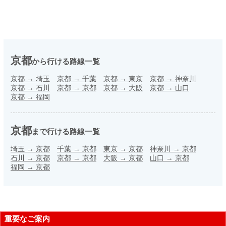
京都
から行ける路線一覧
京都
→
埼玉
京都
→
千葉
京都
→
東京
京都
→
神奈川
京都
→
石川
京都
→
京都
京都
→
大阪
京都
→
山口
京都
→
福岡
京都
まで行ける路線一覧
埼玉
→
京都
千葉
→
京都
東京
→
京都
神奈川
→
京都
石川
→
京都
京都
→
京都
大阪
→
京都
山口
→
京都
福岡
→
京都
重要なご案内