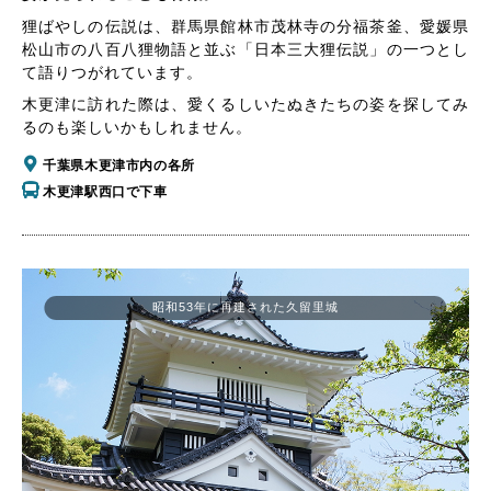
狸ばやしの伝説は、群馬県館林市茂林寺の分福茶釜、愛媛県
松山市の八百八狸物語と並ぶ「日本三大狸伝説」の一つとし
て語りつがれています。
木更津に訪れた際は、愛くるしいたぬきたちの姿を探してみ
るのも楽しいかもしれません。
千葉県木更津市内の各所
木更津駅西口で下車
昭和53年に再建された久留里城