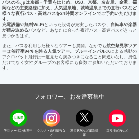
バスのる.jpは京都⇔千葉をはじめ、USJ、京都、名古屋、金沢、福
岡などの主要路線に加え、人気温泉地、城崎温泉までの直行バスなど
様々な夜行バス・高速バスを24時間オンラインでご予約いただけま
す。
充電設備
や
無料Wi-Fi
といった設備が充実したバスや、
自転車や楽器
が積み込める
バスなど、あなたに合った夜行バス・高速バスがきっと
見つかるはず。
また、バスを利用した様々なツアーも展開。なかでも
航空祭見学ツア
ー
は
催行率94％を誇る人気ツアー。ブルーインパルス
による感動の
アクロバット飛行は一度見たら病みつきになること間違いなし。男性
だけでなく女性グループのお客様にも多数ご参加いただいておりま
す。
フォロワー、お友達募集中
割引クーポン配布中
グルメ・旅行情報な
運行状況など最新情
乗り場案内など
ど
報