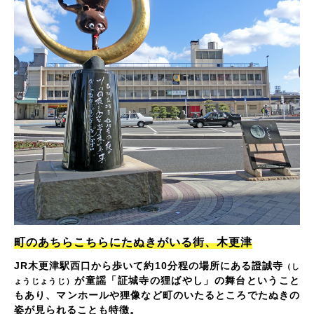
町のあちらこちらにたぬきがいる街、木更津
JR木更津駅西口から歩いて約10分程の場所にある證誠寺
（し
が童謡「証城寺の狸ばやし」の舞台ということ
ょうじょうじ）
もあり、マンホールや狸像など町のいたるところでたぬきの
姿が見られることも特徴。