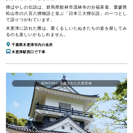
狸ばやしの伝説は、群馬県館林市茂林寺の分福茶釜、愛媛県
松山市の八百八狸物語と並ぶ「日本三大狸伝説」の一つとし
て語りつがれています。
木更津に訪れた際は、愛くるしいたぬきたちの姿を探してみ
るのも楽しいかもしれません。
千葉県木更津市内の各所
木更津駅西口で下車
昭和53年に再建された久留里城