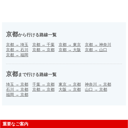
京都
から行ける路線一覧
京都
→
埼玉
京都
→
千葉
京都
→
東京
京都
→
神奈川
京都
→
石川
京都
→
京都
京都
→
大阪
京都
→
山口
京都
→
福岡
京都
まで行ける路線一覧
埼玉
→
京都
千葉
→
京都
東京
→
京都
神奈川
→
京都
石川
→
京都
京都
→
京都
大阪
→
京都
山口
→
京都
福岡
→
京都
重要なご案内