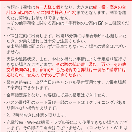
お預かり荷物は
お一人様１個
となり、大きさは
縦・横・高さの合
計1.2m以内のサイズ(機内持込サイズ)
までとなります。制限を超
えたお荷物はお預かりできません。
→その他手荷物に関する案内は
「手荷物のご案内」
をご確認くだ
さい。
バスは定刻に出発します。出発15分前には集合場所へお越しいた
だき、お乗り遅れには十分ご注意ください。
※出発時間に間に合わずご乗車できなかった場合の返金はござい
ません。
天候や道路状況、また、やむを得ない事情により予定通り運行で
きない場合がございます。
その際の払い戻し及び、万が一その他
交通機関の利用、宿泊が生じた場合でも弊社は一切その請求には
応じられませんので予めご了承ください。
緊急連絡先は、出発当日のキャンセル受付専用です。ご乗車場所
の案内はできかねます。
全席指定席となり、お客様にて席の指定はできません。
バスの最後列のシート及び一部のシートはリクライニングがあま
り倒れない場合があります。
2、3時間おきに休憩を取ります。
充電設備・Wi-Fiは機器トラブル等により使用できない場合がござ
います。その際のご返金はございません。（コンセント・Wi-Fiは