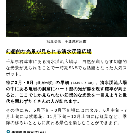
写真提供：千葉県君津市
幻想的な光景が見られる清水渓流広場
千葉県君津市にある清水渓流広場は、自然が織りなす幻想的
な光景が見られることで一時期SNSでも話題となった人気ス
ポット。
特に3月・9月
の早朝
、清水渓流広場
（彼岸の頃）
（6:30～7:30）
の中にある亀岩の洞窟にハート型の光が姿を現す確率が高ま
ると、ここでしか見られない幻想的な光景を一目見ようと世
代を問わずたくさんの人が訪れます。
その他にも、5月下旬～8月下旬頃にはホタル、6月中旬～7
月上旬には紫陽花、11月下旬～12月上旬には紅葉など、季
節の移ろいとともに変わる景色を楽しむことができます。
千葉県君津市笹1954