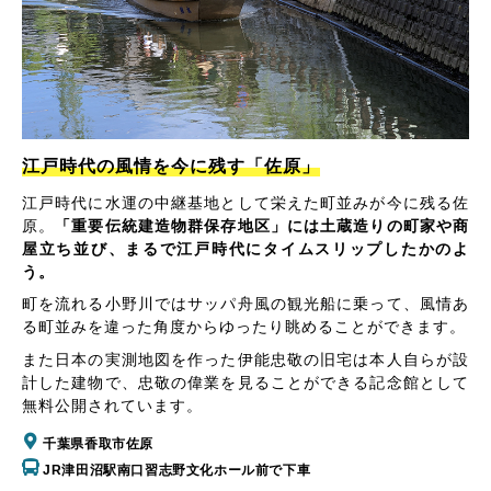
江戸時代の風情を今に残す「佐原」
江戸時代に水運の中継基地として栄えた町並みが今に残る佐
原。
「重要伝統建造物群保存地区」には土蔵造りの町家や商
屋立ち並び、まるで江戸時代にタイムスリップしたかのよ
う。
町を流れる小野川ではサッパ舟風の観光船に乗って、風情あ
る町並みを違った角度からゆったり眺めることができます。
また日本の実測地図を作った伊能忠敬の旧宅は本人自らが設
計した建物で、忠敬の偉業を見ることができる記念館として
無料公開されています。
千葉県香取市佐原
JR津田沼駅南口習志野文化ホール前で下車