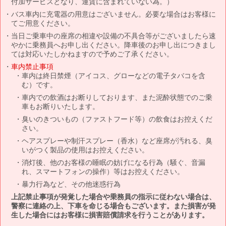
付加サービスとなり、運賃に含まれていない為。）
バス車内に充電器の用意はございません。必要な場合はお客様に
てご用意ください。
当日ご乗車中の座席の相違や設備の不具合等がございましたら速
やかに乗務員へお申し出ください。降車後のお申し出につきまし
ては対応いたしかねますので予めご了承ください。
車内禁止事項
車内は終日禁煙（アイコス、グローなどの電子タバコを含
む）です。
車内での飲酒はお断りしております、また泥酔状態でのご乗
車もお断りいたします。
臭いのきついもの（ファストフード等）の飲食はお控えくだ
さい。
ヘアスプレーや制汗スプレー（香水）など座席が汚れる、臭
いがつく製品の使用はお控えください。
消灯後、他のお客様の睡眠の妨げになる行為（騒ぐ、音漏
れ、スマートフォンの操作）等はお控えください。
暴力行為など、その他迷惑行為
上記禁止事項が発覚した場合や乗務員の指示に従わない場合は、
警察に連絡の上、下車を命じる場合もございます。また損害が発
生した場合にはお客様に損害賠償請求を行うことがあります。