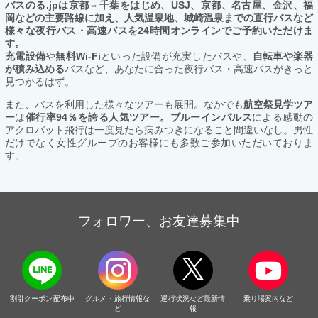
バスのる.jpは京都⇔千葉をはじめ、USJ、京都、名古屋、金沢、福
岡などの主要路線に加え、人気温泉地、城崎温泉までの直行バスなど
様々な夜行バス・高速バスを24時間オンラインでご予約いただけま
す。
充電設備
や
無料Wi-Fi
といった設備が充実したバスや、
自転車や楽器
が積み込める
バスなど、あなたに合った夜行バス・高速バスがきっと
見つかるはず。
また、バスを利用した様々なツアーも展開。なかでも
航空祭見学ツア
ー
は
催行率94％を誇る人気ツアー。ブルーインパルス
による感動の
アクロバット飛行は一度見たら病みつきになること間違いなし。男性
だけでなく女性グループのお客様にも多数ご参加いただいておりま
す。
フォロワー、お友達募集中
割引クーポン配布中
グルメ・旅行情報な
運行状況など最新情
乗り場案内など
ど
報