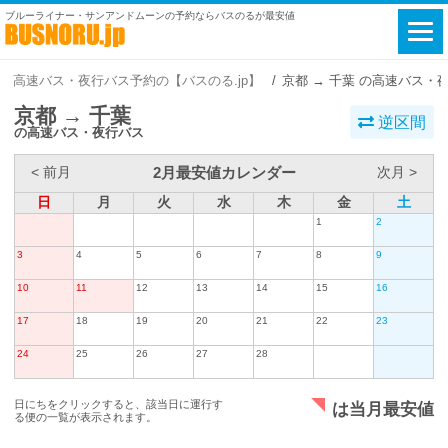
ブルーライナー・サンアンドムーンの予約ならバスのるが最安値
高速バス・夜行バス予約の【バスのる.jp】
京都 → 千葉 の高速バス・
京都 → 千葉
逆区間
の高速バス・夜行バス
2月最安値カレンダー
< 前月
次月 >
日
月
火
水
木
金
土
1
2
3
4
5
6
7
8
9
10
11
12
13
14
15
16
17
18
19
20
21
22
23
24
25
26
27
28
日にちをクリックすると、該当日に運行す
は当月最安値
る便の一覧が表示されます。