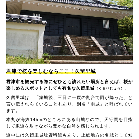
君津で桜を楽しむならここ！久留里城
君津市を観光する際にぜひとも訪れたい場所と言えば、桜が
楽しめるスポットとしても有名な久留里城
。
（くるりじょう）
久留里城は、「築城後、三日に一度の割合で雨が降った」と
言い伝えれらていることもあり、別名「雨城」と呼ばれてい
ます。
本丸が海抜145mのところにある山城なので、天守閣を目指
して坂道を歩きながら豊かな自然を感じられます。
道中には久留里城址資料館もあり、上総地方の名城として知