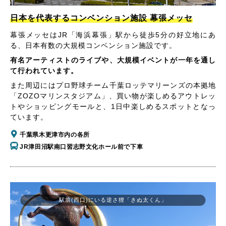
日本を代表するコンベンション施設 幕張メッセ
幕張メッセはJR「海浜幕張」駅から徒歩5分の好立地にあ
る、日本有数の大規模コンベンション施設です。
有名アーティストのライブや、大規模イベントが一年を通し
て行われています。
また周辺にはプロ野球チーム千葉ロッテマリーンズの本拠地
「ZOZOマリンスタジアム」、買い物が楽しめるアウトレッ
トやショッピングモールと、1日中楽しめるスポットとなっ
ています。
千葉県木更津市内の各所
JR津田沼駅南口習志野文化ホール前で下車
駅前(西口)にいる逆さ狸「きぬ太くん」