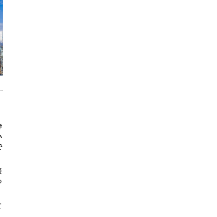
寺
い
で
媛
つ
て