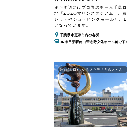
また周辺にはプロ野球チーム千葉ロ
地「ZOZOマリンスタジアム」、
レットやショッピングモールと、1
となっています。
千葉県木更津市内の各所
JR津田沼駅南口習志野文化ホール前で下
駅前(西口)にいる逆さ狸「きぬ太くん」