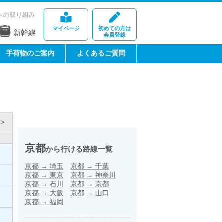
への取り組み
マイページ
初めての方は
新幹線
会員登録
手荷物のご案内
よくあるご質問
>
京都
から行ける路線一覧
京都
→
埼玉
京都
→
千葉
京都
→
東京
京都
→
神奈川
京都
→
石川
京都
→
京都
京都
→
大阪
京都
→
山口
京都
→
福岡