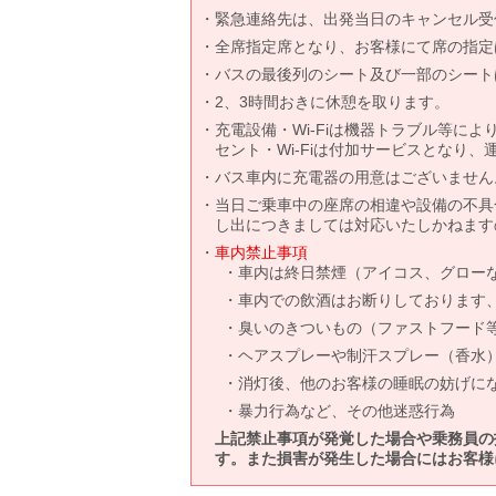
緊急連絡先は、出発当日のキャンセル受
全席指定席となり、お客様にて席の指定
バスの最後列のシート及び一部のシート
2、3時間おきに休憩を取ります。
充電設備・Wi-Fiは機器トラブル等に
セント・Wi-Fiは付加サービスとなり
バス車内に充電器の用意はございません
当日ご乗車中の座席の相違や設備の不具
し出につきましては対応いたしかねます
車内禁止事項
車内は終日禁煙（アイコス、グロー
車内での飲酒はお断りしております
臭いのきついもの（ファストフード
ヘアスプレーや制汗スプレー（香水
消灯後、他のお客様の睡眠の妨げに
暴力行為など、その他迷惑行為
上記禁止事項が発覚した場合や乗務員の
す。また損害が発生した場合にはお客様