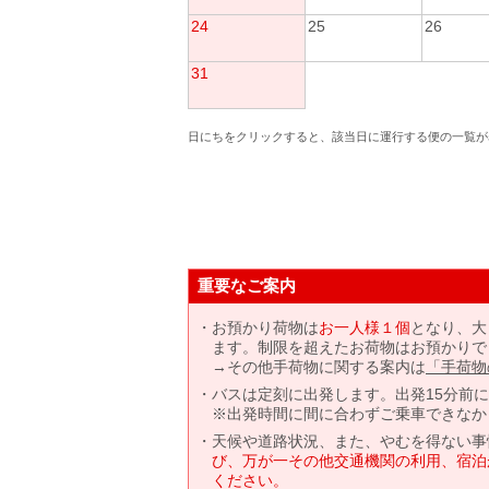
24
25
26
31
日にちをクリックすると、該当日に運行する便の一覧が
重要なご案内
お預かり荷物は
お一人様１個
となり、大
ます。制限を超えたお荷物はお預かりで
→その他手荷物に関する案内は
「手荷物
バスは定刻に出発します。出発15分前
※出発時間に間に合わずご乗車できなか
天候や道路状況、また、やむを得ない事
び、万が一その他交通機関の利用、宿泊
ください。