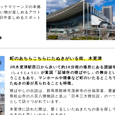
ッテマリーンズの本拠
買い物が楽しめるアウト
日中楽しめるスポット
車
町のあちらこちらにたぬきがいる街、木更津
JR木更津駅西口から歩いて約10分程の場所にある證誠
が童謡「証城寺の狸ばやし」の舞台と
（しょうじょうじ）
うこともあり、マンホールや狸像など町のいたるところ
たぬきの姿が見られることも特徴。
狸ばやしの伝説は、群馬県館林市茂林寺の分福茶釜、愛
県松山市の八百八狸物語と並ぶ「日本三大狸伝説」の一
として語りつがれています。
木更津に訪れた際は、愛くるしいたぬきたちの姿を探し
みるのも楽しいかもしれません。