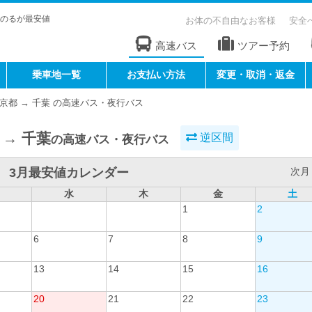
のるが最安値
お体の不自由なお客様
安全
高速バス
ツアー予約
乗車地一覧
お支払い方法
変更・取消・返金
京都 → 千葉 の高速バス・夜行バス
 → 千葉
逆区間
の高速バス・夜行バス
3月最安値カレンダー
次月 
水
木
金
土
1
2
6
7
8
9
13
14
15
16
20
21
22
23