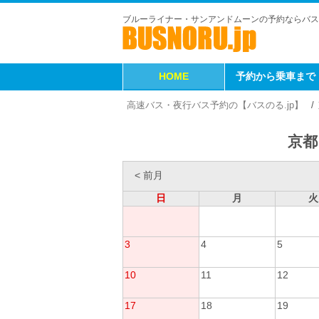
ブルーライナー・サンアンドムーンの予約ならバス
HOME
予約から乗車まで
高速バス・夜行バス予約の【バスのる.jp】
京都
< 前月
日
月
火
3
4
5
10
11
12
17
18
19