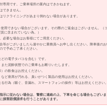
付専用です。ご乗車場所の案内はできかねます。
はできません。
はリクライニングがあまり倒れない場合があります。
より使用できない場合がございます。その際のご返金はございません。（
、運賃に含まれていない為。）
。必要な場合はお客様にてご用意ください。
合等がございましたら速やかに乗務員へお申し出ください。降車後のお
ので予めご了承ください。
などの電子タバコを含む）です。
、また泥酔状態でのご乗車もお断りいたします。
等）の飲食はお控えください。
）など座席が汚れる、臭いがつく製品の使用はお控えください。
なる行為（騒ぐ、音漏れ、スマートフォンの操作）等はお控えください
指示に従わない場合は、警察に連絡の上、下車を命じる場合もございま
に損害賠償請求を行うことがあります。