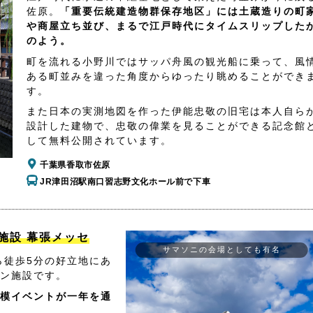
佐原。
「重要伝統建造物群保存地区」には土蔵造りの町
や商屋立ち並び、まるで江戸時代にタイムスリップした
のよう。
町を流れる小野川ではサッパ舟風の観光船に乗って、風
ある町並みを違った角度からゆったり眺めることができ
す。
また日本の実測地図を作った伊能忠敬の旧宅は本人自ら
設計した建物で、忠敬の偉業を見ることができる記念館
して無料公開されています。
千葉県香取市佐原
JR津田沼駅南口習志野文化ホール前で下車
施設 幕張メッセ
サマソニの会場としても有名
ら徒歩5分の好立地にあ
ン施設です。
模イベントが一年を通