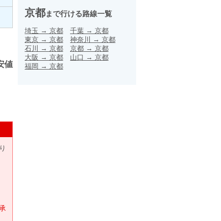
京都
まで行ける路線一覧
埼玉
→
京都
千葉
→
京都
東京
→
京都
神奈川
→
京都
石川
→
京都
京都
→
京都
大阪
→
京都
山口
→
京都
安値
福岡
→
京都
り
承