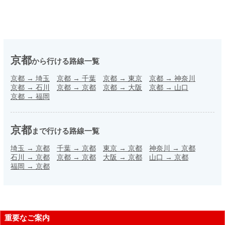
京都
から行ける路線一覧
京都
→
埼玉
京都
→
千葉
京都
→
東京
京都
→
神奈川
京都
→
石川
京都
→
京都
京都
→
大阪
京都
→
山口
京都
→
福岡
京都
まで行ける路線一覧
埼玉
→
京都
千葉
→
京都
東京
→
京都
神奈川
→
京都
石川
→
京都
京都
→
京都
大阪
→
京都
山口
→
京都
福岡
→
京都
重要なご案内