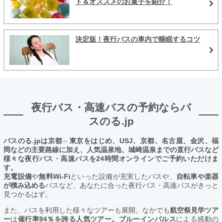
ト＆オススメのお菓子を紹介！
決定版！夜行バスの車内で睡眠するコツ
夜行バス・高速バスの予約ならバ
スのる.jp
バスのる.jpは京都⇔東京をはじめ、USJ、京都、名古屋、金沢、福
岡などの主要路線に加え、人気温泉地、城崎温泉までの直行バスなど
様々な夜行バス・高速バスを24時間オンラインでご予約いただけま
す。
充電設備
や
無料Wi-Fi
といった設備が充実したバスや、
自転車や楽器
が積み込める
バスなど、あなたに合った夜行バス・高速バスがきっと
見つかるはず。
また、バスを利用した様々なツアーも展開。なかでも
航空祭見学ツア
ー
は
催行率94％を誇る人気ツアー。ブルーインパルス
による感動の