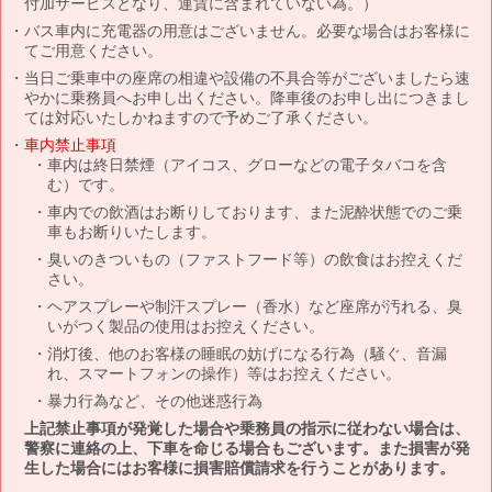
付加サービスとなり、運賃に含まれていない為。）
バス車内に充電器の用意はございません。必要な場合はお客様に
てご用意ください。
当日ご乗車中の座席の相違や設備の不具合等がございましたら速
やかに乗務員へお申し出ください。降車後のお申し出につきまし
ては対応いたしかねますので予めご了承ください。
車内禁止事項
車内は終日禁煙（アイコス、グローなどの電子タバコを含
む）です。
車内での飲酒はお断りしております、また泥酔状態でのご乗
車もお断りいたします。
臭いのきついもの（ファストフード等）の飲食はお控えくだ
さい。
ヘアスプレーや制汗スプレー（香水）など座席が汚れる、臭
いがつく製品の使用はお控えください。
消灯後、他のお客様の睡眠の妨げになる行為（騒ぐ、音漏
れ、スマートフォンの操作）等はお控えください。
暴力行為など、その他迷惑行為
上記禁止事項が発覚した場合や乗務員の指示に従わない場合は、
警察に連絡の上、下車を命じる場合もございます。また損害が発
生した場合にはお客様に損害賠償請求を行うことがあります。