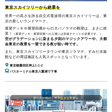
東京スカイツリーから絶景を
世界一の高さを誇る自立式電波塔の東京スカイツリーは、東
京の新しいランドマーク。
展望デッキや展望回廊からの大パノラマの眺望は、まさに絶
景！
（展望デッキ・展望回廊への入場には別途チケットが必要です。）
空がグラデーションに染まる夕刻のマジックアワーや、大都
会東京の夜景を一望できる夜が狙い時です。
また、東京スカイツリータウンや東京ソラマチ、すみだ水族
館などの周辺施設も人気スポットとなっています。
東京都墨田区押上1-1-2
バスターミナル東京八重洲で下車
旅の思い出に、特別なお土産探し