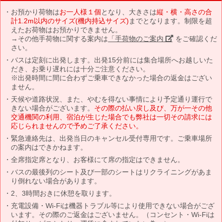
お預かり荷物は
お一人様１個
となり、大きさは
縦・横・高さの合
計1.2m以内のサイズ(機内持込サイズ)
までとなります。制限を超
えたお荷物はお預かりできません。
→その他手荷物に関する案内は
「手荷物のご案内」
をご確認くだ
さい。
バスは定刻に出発します。出発15分前には集合場所へお越しいた
だき、お乗り遅れには十分ご注意ください。
※出発時間に間に合わずご乗車できなかった場合の返金はござい
ません。
天候や道路状況、また、やむを得ない事情により予定通り運行で
きない場合がございます。
その際の払い戻し及び、万が一その他
交通機関の利用、宿泊が生じた場合でも弊社は一切その請求には
応じられませんので予めご了承ください。
緊急連絡先は、出発当日のキャンセル受付専用です。ご乗車場所
の案内はできかねます。
全席指定席となり、お客様にて席の指定はできません。
バスの最後列のシート及び一部のシートはリクライニングがあま
り倒れない場合があります。
2、3時間おきに休憩を取ります。
充電設備・Wi-Fiは機器トラブル等により使用できない場合がござ
います。その際のご返金はございません。（コンセント・Wi-Fiは