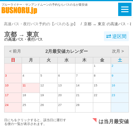
ブルーライナー・サンアンドムーンの予約ならバスのるが最安値
高速バス・夜行バス予約の【バスのる.jp】
京都 → 東京 の高速バス・
京都 → 東京
逆区間
の高速バス・夜行バス
2月最安値カレンダー
< 前月
次月 >
日
月
火
水
木
金
土
1
2
3
4
5
6
7
8
9
10
11
12
13
14
15
16
17
18
19
20
21
22
23
24
25
26
27
28
日にちをクリックすると、該当日に運行す
は当月最安値
る便の一覧が表示されます。