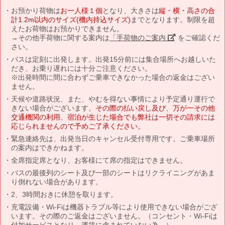
お預かり荷物は
お一人様１個
となり、大きさは
縦・横・高さの合
計1.2m以内のサイズ(機内持込サイズ)
までとなります。制限を超
えたお荷物はお預かりできません。
→その他手荷物に関する案内は
「手荷物のご案内」
をご確認くだ
さい。
バスは定刻に出発します。出発15分前には集合場所へお越しいた
だき、お乗り遅れには十分ご注意ください。
※出発時間に間に合わずご乗車できなかった場合の返金はござい
ません。
天候や道路状況、また、やむを得ない事情により予定通り運行で
きない場合がございます。
その際の払い戻し及び、万が一その他
交通機関の利用、宿泊が生じた場合でも弊社は一切その請求には
応じられませんので予めご了承ください。
緊急連絡先は、出発当日のキャンセル受付専用です。ご乗車場所
の案内はできかねます。
全席指定席となり、お客様にて席の指定はできません。
バスの最後列のシート及び一部のシートはリクライニングがあま
り倒れない場合があります。
2、3時間おきに休憩を取ります。
充電設備・Wi-Fiは機器トラブル等により使用できない場合がござ
います。その際のご返金はございません。（コンセント・Wi-Fiは
付加サービスとなり、運賃に含まれていない為。）