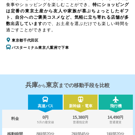
食事やショッピングを楽しむことができ、
特にショッピング
は定番の東京土産から友人や家族が喜ぶちょっとしたギフ
ト、自分へのご褒美コスメなど、気軽に立ち寄れる店舗が多
数出店しています
ので、お土産を選ぶだけでも楽しい時間を
過ごすことができます。
東京都千代田区
バスターミナル東京八重洲で下車
兵庫
東京
までの移動手段を比較
から
高速バス
新幹線・電車
飛行機
0円
15,380円
14,490円
料金
5月の最安値
普通指定席
普通運賃
移動時間
8時間20分
2時間45分
1時間20分