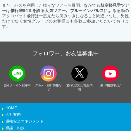
また、バスを利用した様々なツアーも展開。なかでも
航空祭見学ツア
ー
は
催行率94％を誇る人気ツアー。ブルーインパルス
による感動の
アクロバット飛行は一度見たら病みつきになること間違いなし。男性
だけでなく女性グループのお客様にも多数ご参加いただいておりま
す。
フォロワー、お友達募集中
割引クーポン配布中
グルメ・旅行情報な
運行状況など最新情
乗り場案内など
ど
報
HOME
会社案内
運輸安全マネジメント
標識・約款