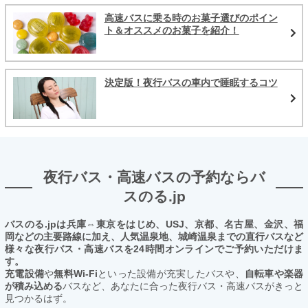
高速バスに乗る時のお菓子選びのポイン
ト＆オススメのお菓子を紹介！
決定版！夜行バスの車内で睡眠するコツ
夜行バス・高速バスの予約ならバ
スのる.jp
バスのる.jpは兵庫⇔東京をはじめ、USJ、京都、名古屋、金沢、福
岡などの主要路線に加え、人気温泉地、城崎温泉までの直行バスなど
様々な夜行バス・高速バスを24時間オンラインでご予約いただけま
す。
充電設備
や
無料Wi-Fi
といった設備が充実したバスや、
自転車や楽器
が積み込める
バスなど、あなたに合った夜行バス・高速バスがきっと
見つかるはず。