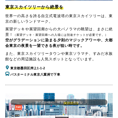
東京スカイツリーから絶景を
世界一の高さを誇る自立式電波塔の東京スカイツリーは、東
京の新しいランドマーク。
展望デッキや展望回廊からの大パノラマの眺望は、まさに絶
景！
（展望デッキ・展望回廊への入場には別途チケットが必要です。）
空がグラデーションに染まる夕刻のマジックアワーや、大都
会東京の夜景を一望できる夜が狙い時です。
また、東京スカイツリータウンや東京ソラマチ、すみだ水族
館などの周辺施設も人気スポットとなっています。
東京都墨田区押上1-1-2
バスターミナル東京八重洲で下車
旅の思い出に、特別なお土産探し