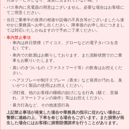
バス車内に充電器の用意はございません。必要な場合はお客様に
てご用意ください。
当日ご乗車中の座席の相違や設備の不具合等がございましたら速
やかに乗務員へお申し出ください。降車後のお申し出につきまし
ては対応いたしかねますので予めご了承ください。
車内禁止事項
車内は終日禁煙（アイコス、グローなどの電子タバコを含
む）です。
車内での飲酒はお断りしております、また泥酔状態でのご乗
車もお断りいたします。
臭いのきついもの（ファストフード等）の飲食はお控えくだ
さい。
ヘアスプレーや制汗スプレー（香水）など座席が汚れる、臭
いがつく製品の使用はお控えください。
消灯後、他のお客様の睡眠の妨げになる行為（騒ぐ、音漏
れ、スマートフォンの操作）等はお控えください。
暴力行為など、その他迷惑行為
上記禁止事項が発覚した場合や乗務員の指示に従わない場合は、
警察に連絡の上、下車を命じる場合もございます。また損害が発
生した場合にはお客様に損害賠償請求を行うことがあります。