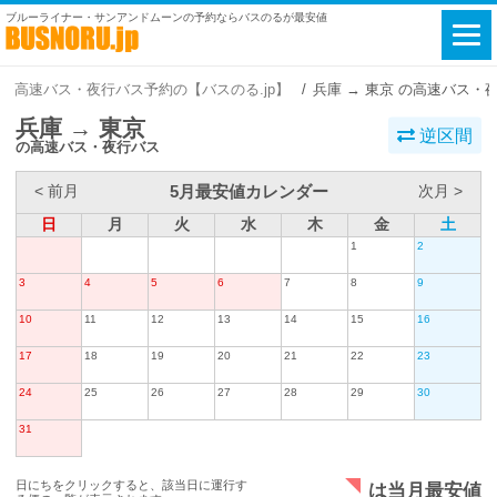
ブルーライナー・サンアンドムーンの予約ならバスのるが最安値
高速バス・夜行バス予約の【バスのる.jp】
兵庫 → 東京 の高速バス・
兵庫 → 東京
逆区間
の高速バス・夜行バス
5月最安値カレンダー
< 前月
次月 >
日
月
火
水
木
金
土
1
2
3
4
5
6
7
8
9
10
11
12
13
14
15
16
17
18
19
20
21
22
23
24
25
26
27
28
29
30
31
日にちをクリックすると、該当日に運行す
は当月最安値