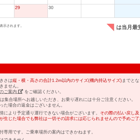
29
30
表示されます。
は当月最
きさは
縦・横・高さの合計1.2m以内のサイズ(機内持込サイズ)
までとな
きません。
のご案内」
をご確認ください。
には集合場所へお越しいただき、お乗り遅れには十分ご注意ください。
った場合の返金はございません。
情により予定通り運行できない場合がございます。
その際の払い戻し及
が生じた場合でも弊社は一切その請求には応じられませんので予めご了
付専用です。ご乗車場所の案内はできかねます。
はできません。