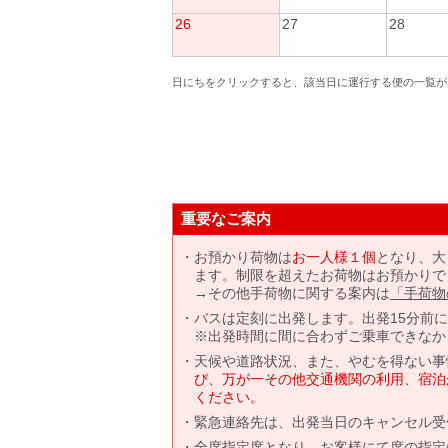
26
27
28
日にちをクリックすると、該当日に運行する便の一覧が
重要なご案内
お預かり荷物は
お一人様１個
となり、大
ます。制限を超えたお荷物はお預かりで
→その他手荷物に関する案内は
「手荷物
バスは定刻に出発します。出発15分前
※出発時間に間に合わずご乗車できなか
天候や道路状況、また、やむを得ない事
び、万が一その他交通機関の利用、宿泊
ください。
緊急連絡先は、出発当日のキャンセル受
全席指定席となり、お客様にて席の指定