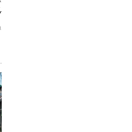
ハ
ト
ブ
並