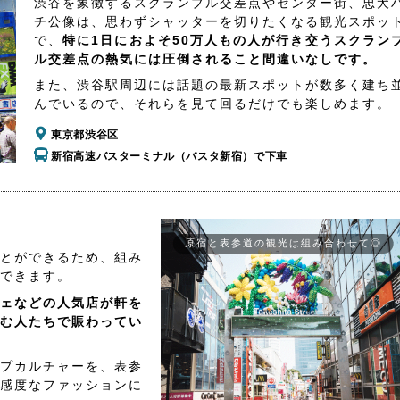
渋谷を象徴するスクランブル交差点やセンター街、忠犬
チ公像は、思わずシャッターを切りたくなる観光スポッ
で、
特に1日におよそ50万人もの人が行き交うスクラン
ル交差点の熱気には圧倒されること間違いなしです。
また、渋谷駅周辺には話題の最新スポットが数多く建ち
んでいるので、それらを見て回るだけでも楽しめます。
東京都渋谷区
新宿高速バスターミナル（バスタ新宿）で下車
原宿と表参道の観光は組み合わせて◎
とができるため、組み
できます。
ェなどの人気店が軒を
む人たちで賑わってい
プカルチャーを、表参
感度なファッションに