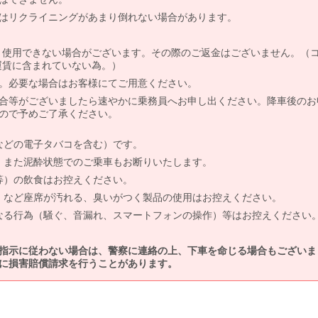
はリクライニングがあまり倒れない場合があります。
より使用できない場合がございます。その際のご返金はございません。（
、運賃に含まれていない為。）
。必要な場合はお客様にてご用意ください。
合等がございましたら速やかに乗務員へお申し出ください。降車後のお
ので予めご了承ください。
などの電子タバコを含む）です。
、また泥酔状態でのご乗車もお断りいたします。
等）の飲食はお控えください。
）など座席が汚れる、臭いがつく製品の使用はお控えください。
なる行為（騒ぐ、音漏れ、スマートフォンの操作）等はお控えください
指示に従わない場合は、警察に連絡の上、下車を命じる場合もございま
に損害賠償請求を行うことがあります。