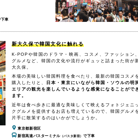
で下車
新大久保で韓国文化に触れる
K-POPや韓国のドラマ・映画、コスメ、ファッション
グルメなど、韓国の文化や流行がギュッと詰まった街が
大久保。
本場の美味しい韓国料理を食べたり、最新の韓国コスメ
購入したりと、
日本・東京にいながら韓国・ソウルの明
エリアの観光を楽しんでいるような感覚になることがで
ます。
近年は食べ歩きに最適な美味しくて映えるフォトジェニ
クグルメを提供するお店も増えているので、韓国グルメ
片手に散策するのはいかがでしょうか。
東京都新宿区
新宿高速バスターミナル
で下車
（バスタ新宿）