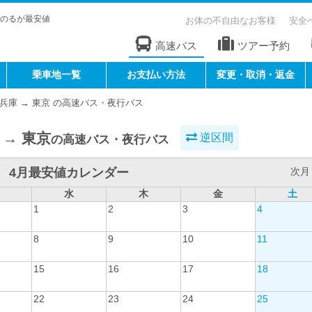
のるが最安値
お体の不自由なお客様
安全
高速バス
ツアー予約
乗車地一覧
お支払い方法
変更・取消・返金
兵庫 → 東京 の高速バス・夜行バス
 → 東京
逆区間
の高速バス・夜行バス
4月最安値カレンダー
次月 
水
木
金
土
1
2
3
4
8
9
10
11
15
16
17
18
22
23
24
25