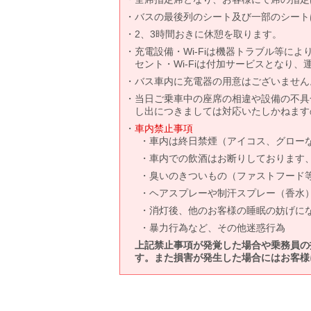
バスの最後列のシート及び一部のシート
2、3時間おきに休憩を取ります。
充電設備・Wi-Fiは機器トラブル等に
セント・Wi-Fiは付加サービスとなり
バス車内に充電器の用意はございません
当日ご乗車中の座席の相違や設備の不具
し出につきましては対応いたしかねます
車内禁止事項
車内は終日禁煙（アイコス、グロー
車内での飲酒はお断りしております
臭いのきついもの（ファストフード
ヘアスプレーや制汗スプレー（香水
消灯後、他のお客様の睡眠の妨げに
暴力行為など、その他迷惑行為
上記禁止事項が発覚した場合や乗務員の
す。また損害が発生した場合にはお客様