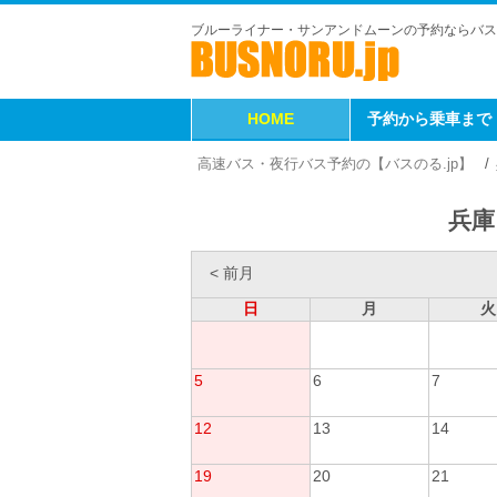
ブルーライナー・サンアンドムーンの予約ならバス
HOME
予約から乗車まで
高速バス・夜行バス予約の【バスのる.jp】
兵庫
< 前月
日
月
火
5
6
7
12
13
14
19
20
21