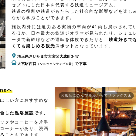
セプトにした日本を代表する鉄道ミュージアム。
鉄道の役割や鉄道がもたらした社会的な影響などを楽し
ながら学ぶことができます。
施設内外には迫力ある実物の車両が41両も展示されて
るほか、日本最大の鉄道ジオラマが見られたり、シミュ
ータで新幹線などの運転を体験できたりと、
鉄道好きで
くても楽しめる観光スポット
となっています。
埼玉県さいたま市大宮区大成町3-47
大宮駅西口
で下車
（ソニックシティビル前）
aneへ
お風呂にのんびり浸かってリラックス♨
ほしい方におすすめな
合した温浴施設です。
ックやコーヒーを片手
コーナーがあり、漫画
ることもできます。