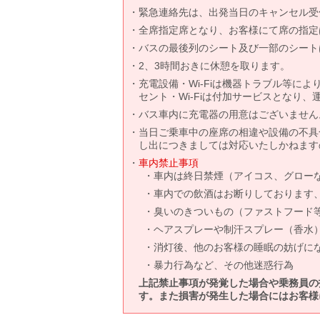
緊急連絡先は、出発当日のキャンセル受
全席指定席となり、お客様にて席の指定
バスの最後列のシート及び一部のシート
2、3時間おきに休憩を取ります。
充電設備・Wi-Fiは機器トラブル等に
セント・Wi-Fiは付加サービスとなり
バス車内に充電器の用意はございません
当日ご乗車中の座席の相違や設備の不具
し出につきましては対応いたしかねます
車内禁止事項
車内は終日禁煙（アイコス、グロー
車内での飲酒はお断りしております
臭いのきついもの（ファストフード
ヘアスプレーや制汗スプレー（香水
消灯後、他のお客様の睡眠の妨げに
暴力行為など、その他迷惑行為
上記禁止事項が発覚した場合や乗務員の
す。また損害が発生した場合にはお客様