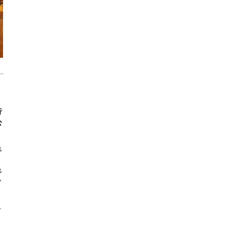
行
公
れ
れ
ャ
こ