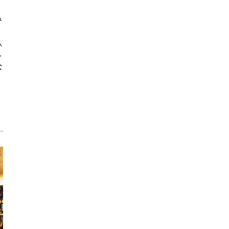
み
い
レ
な