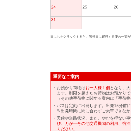
24
25
26
31
日にちをクリックすると、該当日に運行する便の一覧が
重要なご案内
お預かり荷物は
お一人様１個
となり、大
ます。制限を超えたお荷物はお預かりで
→その他手荷物に関する案内は
「手荷物
バスは定刻に出発します。出発15分前
※出発時間に間に合わずご乗車できなか
天候や道路状況、また、やむを得ない事
び、万が一その他交通機関の利用、宿泊
ください。