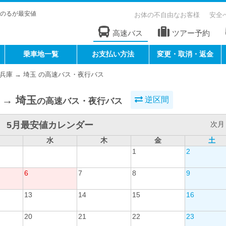
のるが最安値
お体の不自由なお客様
安全
高速バス
ツアー予約
乗車地一覧
お支払い方法
変更・取消・返金
兵庫 → 埼玉 の高速バス・夜行バス
 → 埼玉
逆区間
の高速バス・夜行バス
5月最安値カレンダー
次月 
水
木
金
土
1
2
6
7
8
9
13
14
15
16
20
21
22
23