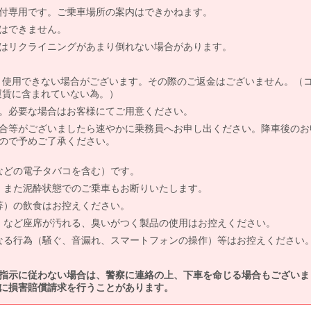
付専用です。ご乗車場所の案内はできかねます。
はできません。
はリクライニングがあまり倒れない場合があります。
より使用できない場合がございます。その際のご返金はございません。（
、運賃に含まれていない為。）
。必要な場合はお客様にてご用意ください。
合等がございましたら速やかに乗務員へお申し出ください。降車後のお
ので予めご了承ください。
などの電子タバコを含む）です。
、また泥酔状態でのご乗車もお断りいたします。
等）の飲食はお控えください。
）など座席が汚れる、臭いがつく製品の使用はお控えください。
なる行為（騒ぐ、音漏れ、スマートフォンの操作）等はお控えください
指示に従わない場合は、警察に連絡の上、下車を命じる場合もございま
に損害賠償請求を行うことがあります。