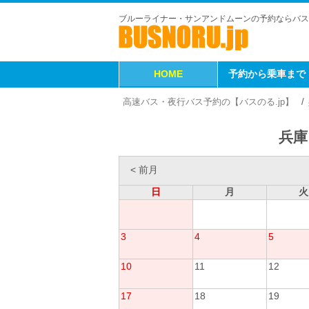
ブルーライナー・サンアンドムーンの予約ならバス
HOME
予約から乗車まで
高速バス・夜行バス予約の【バスのる.jp】
兵庫
< 前月
日
月
火
3
4
5
10
11
12
17
18
19