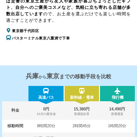
は定番の東京土産から友人や家族が喜ぶちょっとしたギフ
ト、自分へのご褒美コスメなど、気軽に立ち寄れる店舗が多
数出店しています
ので、お土産を選ぶだけでも楽しい時間を
過ごすことができます。
東京都千代田区
バスターミナル東京八重洲で下車
兵庫
東京
までの移動手段を比較
から
高速バス
新幹線・電車
飛行機
0円
15,380円
14,490円
料金
10月の最安値
普通指定席
普通運賃
移動時間
8時間20分
2時間45分
1時間20分