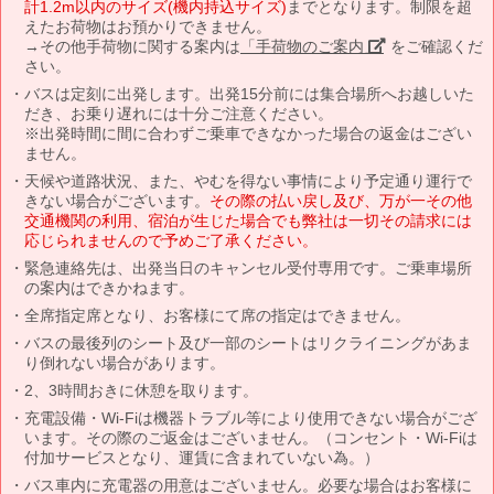
計1.2m以内のサイズ(機内持込サイズ)
までとなります。制限を超
えたお荷物はお預かりできません。
→その他手荷物に関する案内は
「手荷物のご案内」
をご確認くだ
さい。
バスは定刻に出発します。出発15分前には集合場所へお越しいた
だき、お乗り遅れには十分ご注意ください。
※出発時間に間に合わずご乗車できなかった場合の返金はござい
ません。
天候や道路状況、また、やむを得ない事情により予定通り運行で
きない場合がございます。
その際の払い戻し及び、万が一その他
交通機関の利用、宿泊が生じた場合でも弊社は一切その請求には
応じられませんので予めご了承ください。
緊急連絡先は、出発当日のキャンセル受付専用です。ご乗車場所
の案内はできかねます。
全席指定席となり、お客様にて席の指定はできません。
バスの最後列のシート及び一部のシートはリクライニングがあま
り倒れない場合があります。
2、3時間おきに休憩を取ります。
充電設備・Wi-Fiは機器トラブル等により使用できない場合がござ
います。その際のご返金はございません。（コンセント・Wi-Fiは
付加サービスとなり、運賃に含まれていない為。）
バス車内に充電器の用意はございません。必要な場合はお客様に