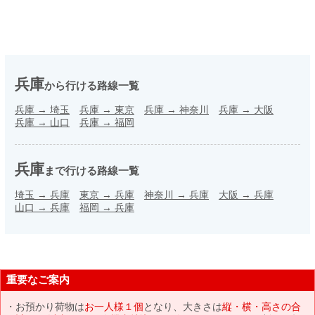
兵庫
から行ける路線一覧
兵庫
→
埼玉
兵庫
→
東京
兵庫
→
神奈川
兵庫
→
大阪
兵庫
→
山口
兵庫
→
福岡
兵庫
まで行ける路線一覧
埼玉
→
兵庫
東京
→
兵庫
神奈川
→
兵庫
大阪
→
兵庫
山口
→
兵庫
福岡
→
兵庫
重要なご案内
お預かり荷物は
お一人様１個
となり、大きさは
縦・横・高さの合