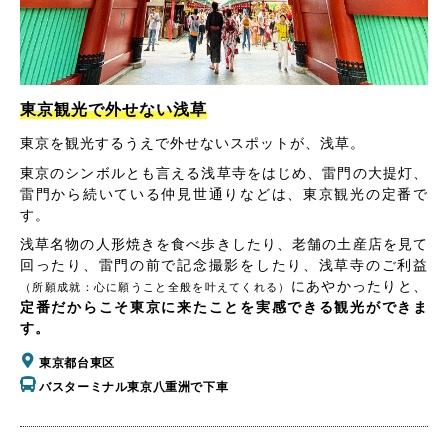
東京観光で外せない浅草
東京を観光するうえで外せないスポットが、浅草。
東京のシンボルとも言える浅草寺をはじめ、雷門の大提灯、
雷門から続いている仲見世通りなどは、東京観光の定番で
す。
浅草名物の人形焼きを食べ歩きしたり、老舗の土産店を見て
回ったり、雷門の前で記念撮影をしたり、浅草寺のご利益
にあやかったりと、
（所願成就：心に願うこと全般を叶えてくれる）
定番だからこそ東京に来たことを実感できる観光ができま
す。
東京都台東区
バスターミナル東京八重洲で下車