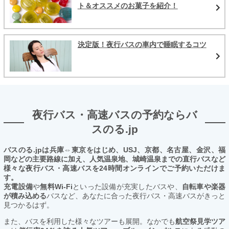
ト＆オススメのお菓子を紹介！
決定版！夜行バスの車内で睡眠するコツ
夜行バス・高速バスの予約ならバ
スのる.jp
バスのる.jpは兵庫⇔東京をはじめ、USJ、京都、名古屋、金沢、福
岡などの主要路線に加え、人気温泉地、城崎温泉までの直行バスなど
様々な夜行バス・高速バスを24時間オンラインでご予約いただけま
す。
充電設備
や
無料Wi-Fi
といった設備が充実したバスや、
自転車や楽器
が積み込める
バスなど、あなたに合った夜行バス・高速バスがきっと
見つかるはず。
また、バスを利用した様々なツアーも展開。なかでも
航空祭見学ツア