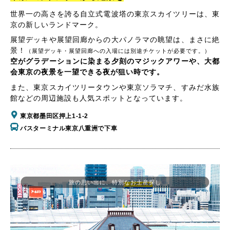
世界一の高さを誇る自立式電波塔の東京スカイツリーは、東
京の新しいランドマーク。
展望デッキや展望回廊からの大パノラマの眺望は、まさに絶
景！
（展望デッキ・展望回廊への入場には別途チケットが必要です。）
空がグラデーションに染まる夕刻のマジックアワーや、大都
会東京の夜景を一望できる夜が狙い時です。
また、東京スカイツリータウンや東京ソラマチ、すみだ水族
館などの周辺施設も人気スポットとなっています。
東京都墨田区押上1-1-2
バスターミナル東京八重洲で下車
旅の思い出に、特別なお土産探し