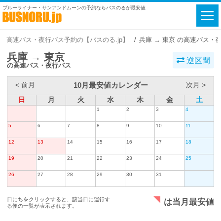
ブルーライナー・サンアンドムーンの予約ならバスのるが最安値
高速バス・夜行バス予約の【バスのる.jp】
兵庫 → 東京 の高速バス・
兵庫 → 東京
逆区間
の高速バス・夜行バス
10月最安値カレンダー
< 前月
次月 >
日
月
火
水
木
金
土
1
2
3
4
5
6
7
8
9
10
11
12
13
14
15
16
17
18
19
20
21
22
23
24
25
26
27
28
29
30
31
日にちをクリックすると、該当日に運行す
は当月最安値
る便の一覧が表示されます。