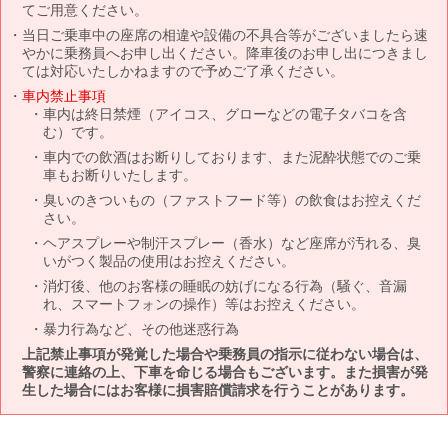
てご用意ください。
当日ご乗車中の座席の相違や設備の不具合等がございましたら速
やかに乗務員へお申し出ください。降車後のお申し出につきまし
ては対応いたしかねますので予めご了承ください。
車内禁止事項
車内は終日禁煙（アイコス、グローなどの電子タバコを含
む）です。
車内での飲酒はお断りしております、また泥酔状態でのご乗
車もお断りいたします。
臭いのきついもの（ファストフード等）の飲食はお控えくだ
さい。
ヘアスプレーや制汗スプレー（香水）など座席が汚れる、臭
いがつく製品の使用はお控えください。
消灯後、他のお客様の睡眠の妨げになる行為（騒ぐ、音漏
れ、スマートフォンの操作）等はお控えください。
暴力行為など、その他迷惑行為
上記禁止事項が発覚した場合や乗務員の指示に従わない場合は、
警察に連絡の上、下車を命じる場合もございます。また損害が発
生した場合にはお客様に損害賠償請求を行うことがあります。