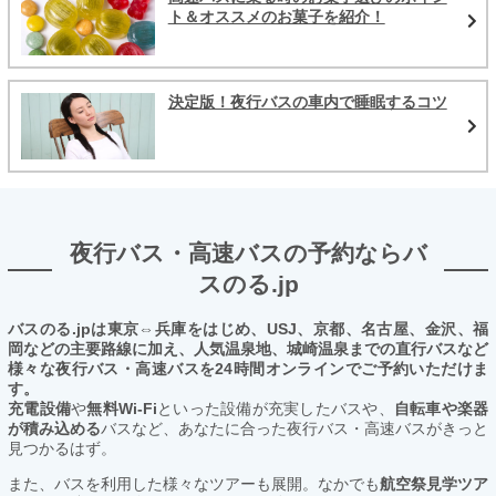
ト＆オススメのお菓子を紹介！
決定版！夜行バスの車内で睡眠するコツ
夜行バス・高速バスの予約ならバ
スのる.jp
バスのる.jpは東京⇔兵庫をはじめ、USJ、京都、名古屋、金沢、福
岡などの主要路線に加え、人気温泉地、城崎温泉までの直行バスなど
様々な夜行バス・高速バスを24時間オンラインでご予約いただけま
す。
充電設備
や
無料Wi-Fi
といった設備が充実したバスや、
自転車や楽器
が積み込める
バスなど、あなたに合った夜行バス・高速バスがきっと
見つかるはず。
また、バスを利用した様々なツアーも展開。なかでも
航空祭見学ツア