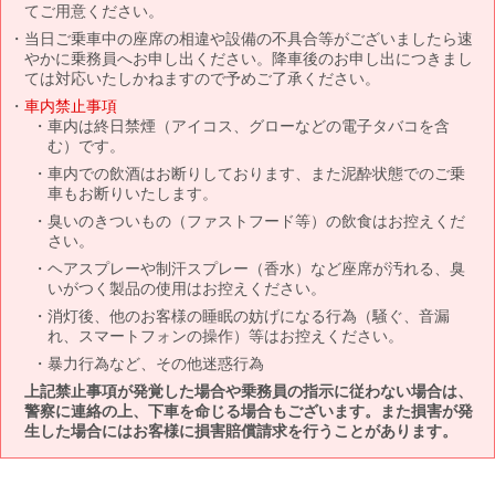
てご用意ください。
当日ご乗車中の座席の相違や設備の不具合等がございましたら速
やかに乗務員へお申し出ください。降車後のお申し出につきまし
ては対応いたしかねますので予めご了承ください。
車内禁止事項
車内は終日禁煙（アイコス、グローなどの電子タバコを含
む）です。
車内での飲酒はお断りしております、また泥酔状態でのご乗
車もお断りいたします。
臭いのきついもの（ファストフード等）の飲食はお控えくだ
さい。
ヘアスプレーや制汗スプレー（香水）など座席が汚れる、臭
いがつく製品の使用はお控えください。
消灯後、他のお客様の睡眠の妨げになる行為（騒ぐ、音漏
れ、スマートフォンの操作）等はお控えください。
暴力行為など、その他迷惑行為
上記禁止事項が発覚した場合や乗務員の指示に従わない場合は、
警察に連絡の上、下車を命じる場合もございます。また損害が発
生した場合にはお客様に損害賠償請求を行うことがあります。