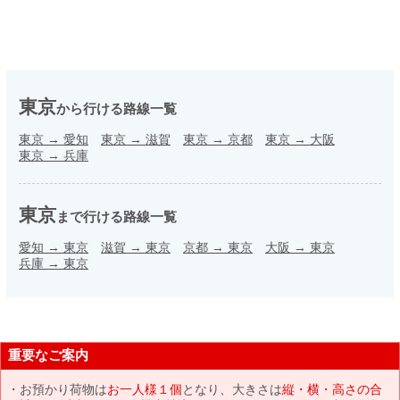
東京
から行ける路線一覧
東京
→
愛知
東京
→
滋賀
東京
→
京都
東京
→
大阪
東京
→
兵庫
東京
まで行ける路線一覧
愛知
→
東京
滋賀
→
東京
京都
→
東京
大阪
→
東京
兵庫
→
東京
重要なご案内
お預かり荷物は
お一人様１個
となり、大きさは
縦・横・高さの合