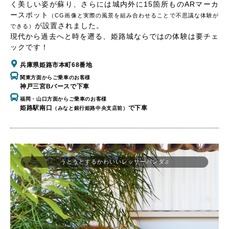
く美しい姿が蘇り、さらには城内外に15箇所ものARマーカ
ースポット
（CG画像と実際の風景を組み合わせることで不思議な体験が
が設置されました。
できる）
現代から過去へと時を遡る、姫路城ならではの体験は要チェ
ックです！
兵庫県姫路市本町68番地
関東方面からご乗車のお客様
神戸三宮Bバースで下車
福岡・山口方面からご乗車のお客様
姫路駅南口
で下車
（みなと銀行姫路中央支店前）
うとうとするかわいいレッサーパンダ♫