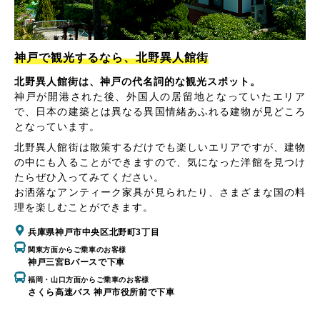
神戸で観光するなら、北野異人館街
北野異人館街は、神戸の代名詞的な観光スポット。
神戸が開港された後、外国人の居留地となっていたエリア
で、日本の建築とは異なる異国情緒あふれる建物が見どころ
となっています。
北野異人館街は散策するだけでも楽しいエリアですが、建物
の中にも入ることができますので、気になった洋館を見つけ
たらぜひ入ってみてください。
お洒落なアンティーク家具が見られたり、さまざまな国の料
理を楽しむことができます。
兵庫県神戸市中央区北野町3丁目
関東方面からご乗車のお客様
神戸三宮Bバースで下車
福岡・山口方面からご乗車のお客様
さくら高速バス 神戸市役所前で下車