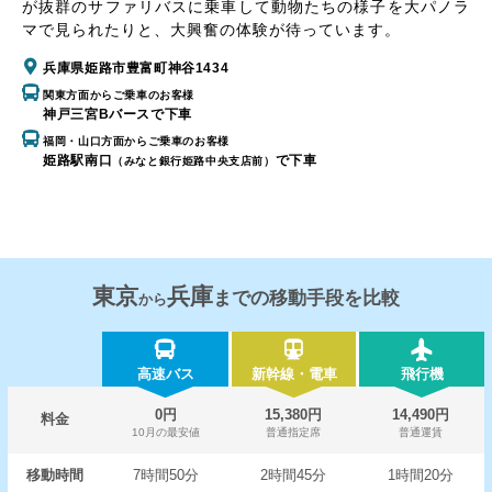
が抜群のサファリバスに乗車して動物たちの様子を大パノラ
マで見られたりと、大興奮の体験が待っています。
兵庫県姫路市豊富町神谷1434
関東方面からご乗車のお客様
神戸三宮Bバースで下車
福岡・山口方面からご乗車のお客様
姫路駅南口
で下車
（みなと銀行姫路中央支店前）
東京
兵庫
までの移動手段を比較
から
高速バス
新幹線・電車
飛行機
0円
15,380円
14,490円
料金
10月の最安値
普通指定席
普通運賃
移動時間
7時間50分
2時間45分
1時間20分