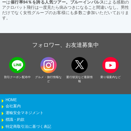
ー
は
催行率94％を誇る人気ツアー。ブルーインパルス
による感動の
アクロバット飛行は一度見たら病みつきになること間違いなし。男性
だけでなく女性グループのお客様にも多数ご参加いただいておりま
す。
フォロワー、お友達募集中
割引クーポン配布中
グルメ・旅行情報な
運行状況など最新情
乗り場案内など
ど
報
HOME
会社案内
運輸安全マネジメント
標識・約款
特定商取引法に基づく表記