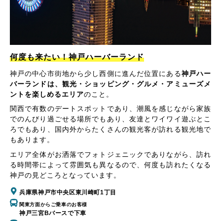
何度も来たい！神戸ハーバーランド
神戸の中心市街地から少し西側に進んだ位置にある
神戸ハー
バーランドは、観光・ショッピング・グルメ・アミューズメ
ントを楽しめるエリア
のこと。
関西で有数のデートスポットであり、潮風を感じながら家族
でのんびり過ごせる場所でもあり、友達とワイワイ遊ぶとこ
ろでもあり、国内外からたくさんの観光客が訪れる観光地で
もあります。
エリア全体がお洒落でフォトジェニックでありながら、訪れ
る時間帯によって雰囲気も異なるので、何度も訪れたくなる
神戸の見どころとなっています。
兵庫県神戸市中央区東川崎町1丁目
関東方面からご乗車のお客様
神戸三宮Bバースで下車