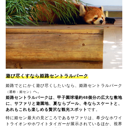
遊び尽くすなら姫路セントラルパーク
姫路でとにかく遊び尽くしたいなら、姫路セントラルパーク
へ。
（通称：姫セン）
姫路セントラルパークは、甲子園球場約48個分の広大な敷地
に、サファリと遊園地、夏ならプール、冬ならスケートと、
あれもこれも楽しめる贅沢な観光スポット
です。
特に姫セン最大の見どころであるサファリは、希少なホワイ
トライオンやホワイトタイガーが展示されているほか、視界