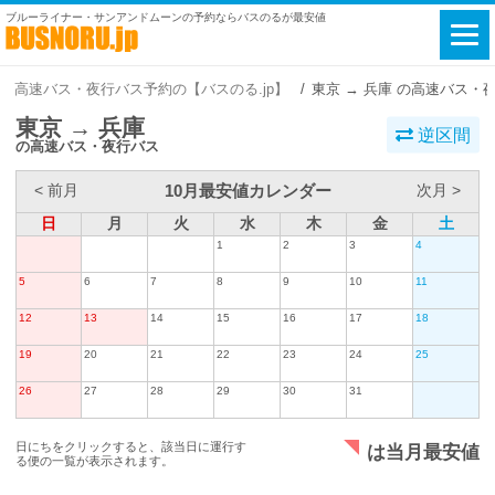
ブルーライナー・サンアンドムーンの予約ならバスのるが最安値
高速バス・夜行バス予約の【バスのる.jp】
東京 → 兵庫 の高速バス・
東京 → 兵庫
逆区間
の高速バス・夜行バス
10月最安値カレンダー
< 前月
次月 >
日
月
火
水
木
金
土
1
2
3
4
5
6
7
8
9
10
11
12
13
14
15
16
17
18
19
20
21
22
23
24
25
26
27
28
29
30
31
日にちをクリックすると、該当日に運行す
は当月最安値
る便の一覧が表示されます。