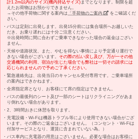
計1.2m以内のサイズ(機内持込サイズ)
までとなります。制限を超
えたお荷物はお預かりできません。
→その他手荷物に関する案内は
「手荷物のご案内」
をご確認くだ
さい。
バスは定刻に出発します。出発15分前には集合場所へお越しいた
だき、お乗り遅れには十分ご注意ください。
※出発時間に間に合わずご乗車できなかった場合の返金はござい
ません。
天候や道路状況、また、やむを得ない事情により予定通り運行で
きない場合がございます。
その際の払い戻し及び、万が一その他
交通機関の利用、宿泊が生じた場合でも弊社は一切その請求には
応じられませんので予めご了承ください。
緊急連絡先は、出発当日のキャンセル受付専用です。ご乗車場所
の案内はできかねます。
全席指定席となり、お客様にて席の指定はできません。
バスの最後列のシート及び一部のシートはリクライニングがあま
り倒れない場合があります。
2、3時間おきに休憩を取ります。
充電設備・Wi-Fiは機器トラブル等により使用できない場合がござ
います。その際のご返金はございません。（コンセント・Wi-Fiは
付加サービスとなり、運賃に含まれていない為。）
バス車内に充電器の用意はございません。必要な場合はお客様に