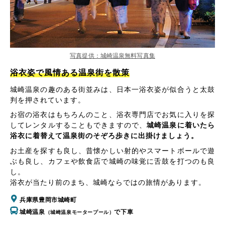
写真提供：城崎温泉無料写真集
浴衣姿で風情ある温泉街を散策
城崎温泉の趣のある街並みは、日本一浴衣姿が似合うと太鼓
判を押されています。
お宿の浴衣はもちろんのこと、浴衣専門店でお気に入りを探
してレンタルすることもできますので、
城崎温泉に着いたら
浴衣に着替えて温泉街のそぞろ歩きに出掛けましょう。
お土産を探すも良し、昔懐かしい射的やスマートボールで遊
ぶも良し、カフェや飲食店で城崎の味覚に舌鼓を打つのも良
し。
浴衣が当たり前のまち、城崎ならではの旅情があります。
兵庫県豊岡市城崎町
城崎温泉
で下車
（城崎温泉モータープール）