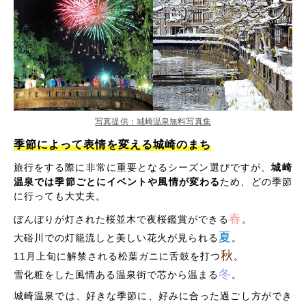
写真提供：城崎温泉無料写真集
季節によって表情を変える城崎のまち
旅行をする際に非常に重要となるシーズン選びですが、
城崎
温泉では季節ごとにイベントや風情が変わる
ため、どの季節
に行っても大丈夫。
春
ぼんぼりが灯された桜並木で夜桜鑑賞ができる
。
夏
大硲川での灯籠流しと美しい花火が見られる
。
秋
11月上旬に解禁される松葉ガニに舌鼓を打つ
。
冬
雪化粧をした風情ある温泉街で芯から温まる
。
城崎温泉では、好きな季節に、好みに合った過ごし方ができ