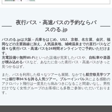
夜行バス・高速バスの予約ならバ
スのる.jp
バスのる.jpは大阪⇔兵庫をはじめ、USJ、京都、名古屋、金沢、福
岡などの主要路線に加え、人気温泉地、城崎温泉までの直行バスなど
様々な夜行バス・高速バスを24時間オンラインでご予約いただけま
す。
充電設備
や
無料Wi-Fi
といった設備が充実したバスや、
自転車や楽器
が積み込める
バスなど、あなたに合った夜行バス・高速バスがきっと
見つかるはず。
また、バスを利用した様々なツアーも展開。なかでも
航空祭見学ツア
ー
は
催行率94％を誇る人気ツアー。ブルーインパルス
による感動の
アクロバット飛行は一度見たら病みつきになること間違いなし。男性
だけでなく女性グループのお客様にも多数ご参加いただいておりま
す。