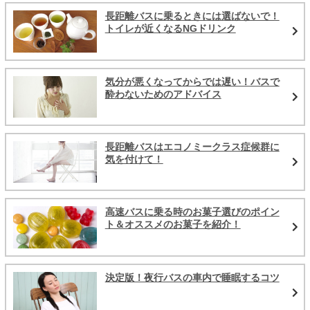
長距離バスに乗るときには選ばないで！
トイレが近くなるNGドリンク
気分が悪くなってからでは遅い！バスで
酔わないためのアドバイス
長距離バスはエコノミークラス症候群に
気を付けて！
高速バスに乗る時のお菓子選びのポイン
ト＆オススメのお菓子を紹介！
決定版！夜行バスの車内で睡眠するコツ