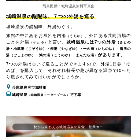
写真提供：城崎温泉無料写真集
城崎温泉の醍醐味、７つの外湯を巡る
城崎温泉の醍醐味、外湯めぐり。
旅館の中にあるお風呂を内湯
、外にある共同浴場の
（うちゆ）
ことを外湯
と言い、
城崎温泉には7つの外湯
（そとゆ）
（さとの
湯・地蔵湯（じぞうゆ）・柳湯（やなぎゆ）・一の湯（いちのゆ）・御所の
があります。
湯（ごしょのゆ）・鴻の湯（こうのゆ）・まんだら湯）
7つの外湯は歩いて巡ることができますので、外湯1日券「ゆ
めぱ」を購入して、それぞれ特長や趣が異なる温泉でゆった
り癒されてみてはいかがでしょうか。
兵庫県豊岡市城崎町
城崎温泉
で下車
（城崎温泉モータープール）
秋から味わえる城崎温泉の味覚、松葉ガニ