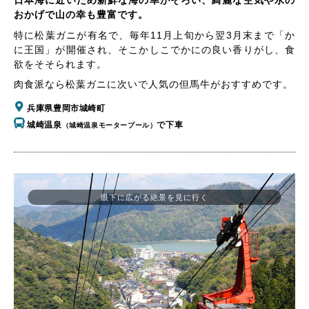
日本海に近いため新鮮な海の幸がそろい、綺麗な空気や水の
おかげで山の幸も豊富です。
特に松葉ガニが有名で、毎年11月上旬から翌3月末まで「か
に王国」が開催され、そこかしこでかにの良い香りがし、食
欲をそそられます。
肉食派なら松葉ガニに次いで人気の但馬牛がおすすめです。
兵庫県豊岡市城崎町
城崎温泉
で下車
（城崎温泉モータープール）
眼下に広がる絶景を見に行く