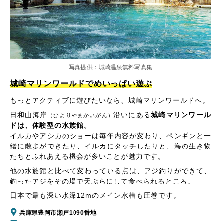
写真提供：城崎温泉無料写真集
城崎マリンワールドでめいっぱい遊ぶ
もっとアクティブに遊びたいなら、城崎マリンワールドへ。
日和山海岸
沿いにある
城崎マリンワール
（ひよりやまかいがん）
ドは、体験型の水族館。
イルカやアシカのショーは毎年内容が変わり、ペンギンと一
緒に散歩ができたり、イルカにタッチしたりと、海の生き物
たちとふれあえる機会が多いことが魅力です。
他の水族館と比べて変わっている点は、アジ釣りができて、
釣ったアジをその場で天ぷらにして食べられるところ。
日本で最も深い水深12mのメイン水槽も圧巻です。
兵庫県豊岡市瀬戸1090番地