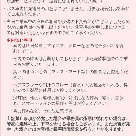
付加サービスとなり、運賃に含まれていない為。）
バス車内に充電器の用意はございません。必要な場合はお客様に
てご用意ください。
当日ご乗車中の座席の相違や設備の不具合等がございましたら速
やかに乗務員へお申し出ください。降車後のお申し出につきまし
ては対応いたしかねますので予めご了承ください。
車内禁止事項
車内は終日禁煙（アイコス、グローなどの電子タバコを含
む）です。
車内での飲酒はお断りしております、また泥酔状態でのご乗
車もお断りいたします。
臭いのきついもの（ファストフード等）の飲食はお控えくだ
さい。
ヘアスプレーや制汗スプレー（香水）など座席が汚れる、臭
いがつく製品の使用はお控えください。
消灯後、他のお客様の睡眠の妨げになる行為（騒ぐ、音漏
れ、スマートフォンの操作）等はお控えください。
暴力行為など、その他迷惑行為
上記禁止事項が発覚した場合や乗務員の指示に従わない場合は、
警察に連絡の上、下車を命じる場合もございます。また損害が発
生した場合にはお客様に損害賠償請求を行うことがあります。