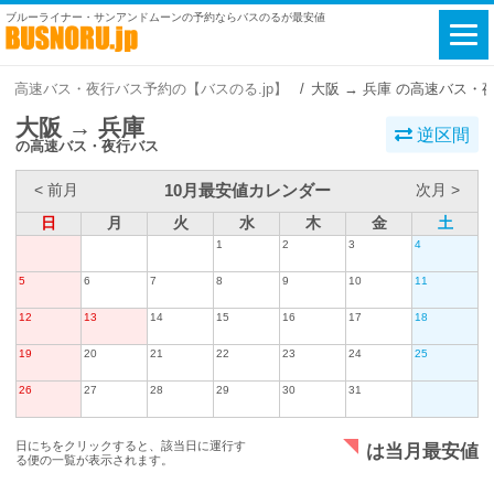
ブルーライナー・サンアンドムーンの予約ならバスのるが最安値
高速バス・夜行バス予約の【バスのる.jp】
大阪 → 兵庫 の高速バス・
大阪 → 兵庫
逆区間
の高速バス・夜行バス
10月最安値カレンダー
< 前月
次月 >
日
月
火
水
木
金
土
1
2
3
4
5
6
7
8
9
10
11
12
13
14
15
16
17
18
19
20
21
22
23
24
25
26
27
28
29
30
31
日にちをクリックすると、該当日に運行す
は当月最安値
る便の一覧が表示されます。