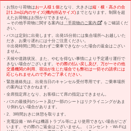
お預かり荷物は
お一人様１個
となり、大きさは
縦・横・高さの合
計1.2m以内のサイズ(機内持込サイズ)
までとなります。制限を超
えたお荷物はお預かりできません。
→その他手荷物に関する案内は
「手荷物のご案内」
をご確認くだ
さい。
バスは定刻に出発します。出発15分前には集合場所へお越しいた
だき、お乗り遅れには十分ご注意ください。
※出発時間に間に合わずご乗車できなかった場合の返金はござい
ません。
天候や道路状況、また、やむを得ない事情により予定通り運行で
きない場合がございます。
その際の払い戻し及び、万が一その他
交通機関の利用、宿泊が生じた場合でも弊社は一切その請求には
応じられませんので予めご了承ください。
緊急連絡先は、出発当日のキャンセル受付専用です。ご乗車場所
の案内はできかねます。
全席指定席となり、お客様にて席の指定はできません。
バスの最後列のシート及び一部のシートはリクライニングがあま
り倒れない場合があります。
2、3時間おきに休憩を取ります。
充電設備・Wi-Fiは機器トラブル等により使用できない場合がござ
います。その際のご返金はございません。（コンセント・Wi-Fiは