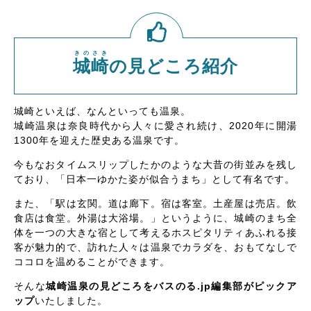
きのさき
城崎
の見どころ紹介
城崎といえば、なんといっても温泉。
城崎温泉は奈良時代から人々に愛され続け、2020年に開湯
1300年を迎えた歴史ある温泉です。
今もなおタイムスリップしたかのような大昔の街並みを残し
ており、「日本一ゆかた姿が似合うまち」として有名です。
また、「駅は玄関。道は廊下。宿は客室。土産屋は売店。飲
食店は食堂。外湯は大浴場。」というように、城崎のまち全
体を一つの大きな宿として考えるホスピタリティあふれる接
客が魅力的で、訪れた人々は温泉でカラダを、おもてなしで
ココロを温めることができます。
そんな
城崎温泉の見どころをバスのる.jp編集部がピックア
ップ
いたしました。