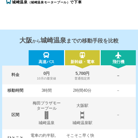
城崎温泉
で下車
（城崎温泉モータープール）
大阪
城崎温泉
までの移動手段を比較
から
高速バス
新幹線・電車
飛行機
0円
5,700円
料金
－
10月の最安値
普通指定席
移動時間
3時間
2時間40分
－
梅田プラザモー
大阪駅
タープール
区間
－
城崎温泉
城崎温泉駅
電車の約半額。
そこそこ早く快
ひとこと