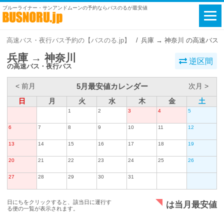
ブルーライナー・サンアンドムーンの予約ならバスのるが最安値
高速バス・夜行バス予約の【バスのる.jp】
兵庫 → 神奈川 の高速バス
兵庫 → 神奈川
逆区間
の高速バス・夜行バス
5月最安値カレンダー
< 前月
次月 >
日
月
火
水
木
金
土
1
2
3
4
5
6
7
8
9
10
11
12
13
14
15
16
17
18
19
20
21
22
23
24
25
26
27
28
29
30
31
日にちをクリックすると、該当日に運行す
は当月最安値
る便の一覧が表示されます。