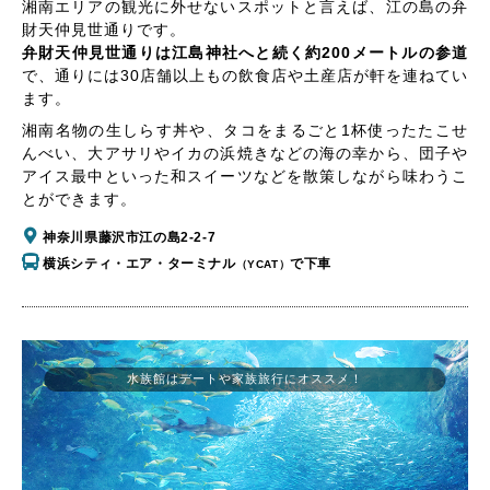
湘南エリアの観光に外せないスポットと言えば、江の島の弁
財天仲見世通りです。
弁財天仲見世通りは江島神社へと続く約200メートルの参道
で、通りには30店舗以上もの飲食店や土産店が軒を連ねてい
ます。
湘南名物の生しらす丼や、タコをまるごと1杯使ったたこせ
んべい、大アサリやイカの浜焼きなどの海の幸から、団子や
アイス最中といった和スイーツなどを散策しながら味わうこ
とができます。
神奈川県藤沢市江の島2-2-7
横浜シティ・エア・ターミナル
で下車
（YCAT）
水族館はデートや家族旅行にオススメ！