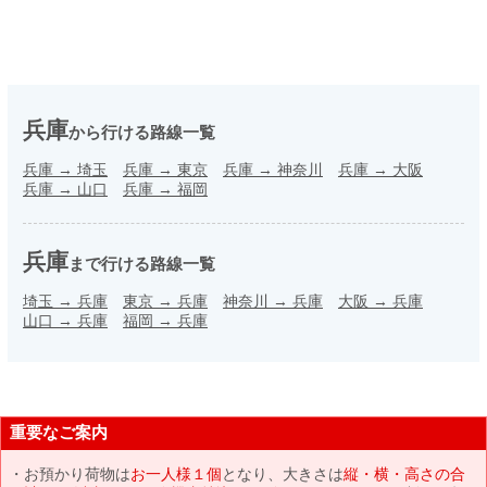
兵庫
から行ける路線一覧
兵庫
→
埼玉
兵庫
→
東京
兵庫
→
神奈川
兵庫
→
大阪
兵庫
→
山口
兵庫
→
福岡
兵庫
まで行ける路線一覧
埼玉
→
兵庫
東京
→
兵庫
神奈川
→
兵庫
大阪
→
兵庫
山口
→
兵庫
福岡
→
兵庫
重要なご案内
お預かり荷物は
お一人様１個
となり、大きさは
縦・横・高さの合