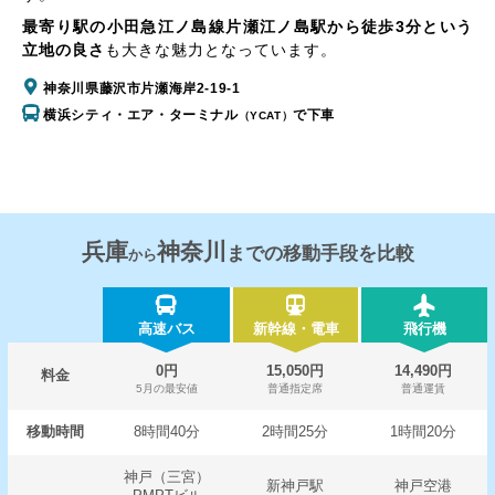
最寄り駅の小田急江ノ島線片瀬江ノ島駅から徒歩3分という
立地の良さ
も大きな魅力となっています。
神奈川県藤沢市片瀬海岸2-19-1
横浜シティ・エア・ターミナル
で下車
（YCAT）
兵庫
神奈川
までの移動手段を比較
から
高速バス
新幹線・電車
飛行機
0円
15,050円
14,490円
料金
5月の最安値
普通指定席
普通運賃
移動時間
8時間40分
2時間25分
1時間20分
神戸（三宮）
新神戸駅
神戸空港