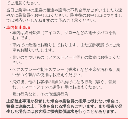
てご用意ください。
当日ご乗車中の座席の相違や設備の不具合等がございましたら速
やかに乗務員へお申し出ください。降車後のお申し出につきまし
ては対応いたしかねますので予めご了承ください。
車内禁止事項
車内は終日禁煙（アイコス、グローなどの電子タバコを含
む）です。
車内での飲酒はお断りしております、また泥酔状態でのご乗
車もお断りいたします。
臭いのきついもの（ファストフード等）の飲食はお控えくだ
さい。
ヘアスプレーや制汗スプレー（香水）など座席が汚れる、臭
いがつく製品の使用はお控えください。
消灯後、他のお客様の睡眠の妨げになる行為（騒ぐ、音漏
れ、スマートフォンの操作）等はお控えください。
暴力行為など、その他迷惑行為
上記禁止事項が発覚した場合や乗務員の指示に従わない場合は、
警察に連絡の上、下車を命じる場合もございます。また損害が発
生した場合にはお客様に損害賠償請求を行うことがあります。