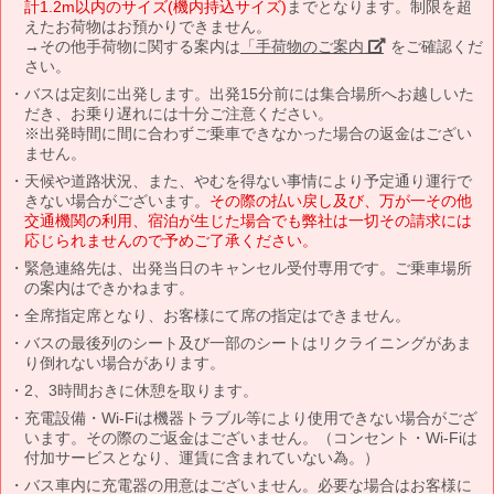
計1.2m以内のサイズ(機内持込サイズ)
までとなります。制限を超
えたお荷物はお預かりできません。
→その他手荷物に関する案内は
「手荷物のご案内」
をご確認くだ
さい。
バスは定刻に出発します。出発15分前には集合場所へお越しいた
だき、お乗り遅れには十分ご注意ください。
※出発時間に間に合わずご乗車できなかった場合の返金はござい
ません。
天候や道路状況、また、やむを得ない事情により予定通り運行で
きない場合がございます。
その際の払い戻し及び、万が一その他
交通機関の利用、宿泊が生じた場合でも弊社は一切その請求には
応じられませんので予めご了承ください。
緊急連絡先は、出発当日のキャンセル受付専用です。ご乗車場所
の案内はできかねます。
全席指定席となり、お客様にて席の指定はできません。
バスの最後列のシート及び一部のシートはリクライニングがあま
り倒れない場合があります。
2、3時間おきに休憩を取ります。
充電設備・Wi-Fiは機器トラブル等により使用できない場合がござ
います。その際のご返金はございません。（コンセント・Wi-Fiは
付加サービスとなり、運賃に含まれていない為。）
バス車内に充電器の用意はございません。必要な場合はお客様に