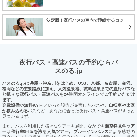
決定版！夜行バスの車内で睡眠するコツ
夜行バス・高速バスの予約ならバ
スのる.jp
バスのる.jpは兵庫⇔神奈川をはじめ、USJ、京都、名古屋、金沢、
福岡などの主要路線に加え、人気温泉地、城崎温泉までの直行バスな
ど様々な夜行バス・高速バスを24時間オンラインでご予約いただけ
ます。
充電設備
や
無料Wi-Fi
といった設備が充実したバスや、
自転車や楽器
が積み込める
バスなど、あなたに合った夜行バス・高速バスがきっと
見つかるはず。
また、バスを利用した様々なツアーも展開。なかでも
航空祭見学ツア
ー
は
催行率94％を誇る人気ツアー。ブルーインパルス
による感動の
アクロバット飛行は一度見たら病みつきになること間違いなし。男性