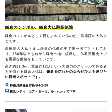
鎌倉のシンボル、鎌倉大仏殿高徳院
鎌倉のシンボルとして親しまれているのが、高徳院の大仏さ
まです。
高徳院の大仏さまは鎌倉の仏像の中で唯一国宝とされてお
り、750年以上も前から鎌倉の地に鎮座し、仏教芸術史上で
も重要な価値をもっています。
高さ約11.3m、重量約121tという大迫力のスケールで見る者
を圧倒する鎌倉大仏は、
鎌倉を訪れたのならぜひ足を運びた
い観光スポットです。
神奈川県鎌倉市長谷4-2-28
横浜シティ・エア・ターミナル
で下車
（YCAT）