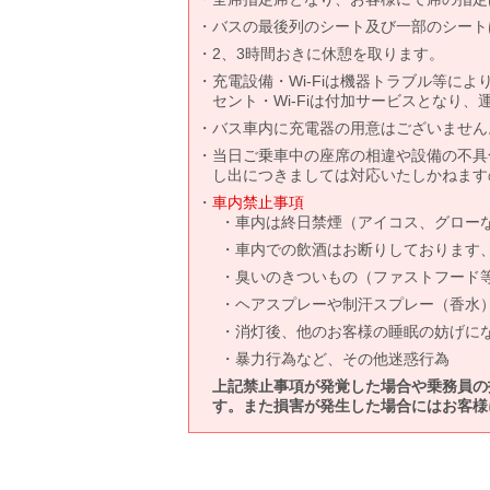
バスの最後列のシート及び一部のシート
2、3時間おきに休憩を取ります。
充電設備・Wi-Fiは機器トラブル等に
セント・Wi-Fiは付加サービスとなり
バス車内に充電器の用意はございません
当日ご乗車中の座席の相違や設備の不具
し出につきましては対応いたしかねます
車内禁止事項
車内は終日禁煙（アイコス、グロー
車内での飲酒はお断りしております
臭いのきついもの（ファストフード
ヘアスプレーや制汗スプレー（香水
消灯後、他のお客様の睡眠の妨げに
暴力行為など、その他迷惑行為
上記禁止事項が発覚した場合や乗務員の
す。また損害が発生した場合にはお客様