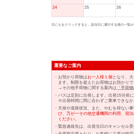
24
25
26
日にちをクリックすると、該当日に運行する便の一覧が
重要なご案内
お預かり荷物は
お一人様１個
となり、大
ます。制限を超えたお荷物はお預かりで
→その他手荷物に関する案内は
「手荷物
バスは定刻に出発します。出発15分前
※出発時間に間に合わずご乗車できなか
天候や道路状況、また、やむを得ない事
び、万が一その他交通機関の利用、宿泊
ください。
緊急連絡先は、出発当日のキャンセル受
全席指定席となり、お客様にて席の指定