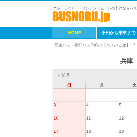
ブルーライナー・サンアンドムーンの予約ならバス
HOME
予約から乗車まで
高速バス・夜行バス予約の【バスのる.jp】
兵庫 
< 前月
日
月
火
3
4
5
10
11
12
17
18
19