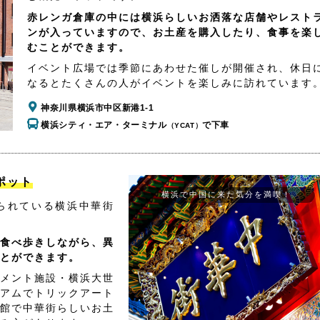
赤レンガ倉庫の中には横浜らしいお洒落な店舗やレスト
ンが入っていますので、お土産を購入したり、食事を楽
むことができます。
イベント広場では季節にあわせた催しが開催され、休日
なるとたくさんの人がイベントを楽しみに訪れています
神奈川県横浜市中区新港1-1
横浜シティ・エア・ターミナル
で下車
（YCAT）
ポット
横浜で中国に来た気分を満喫！
られている横浜中華街
食べ歩きしながら、異
とができます。
メント施設・横浜大世
アムでトリックアート
館で中華街らしいお土