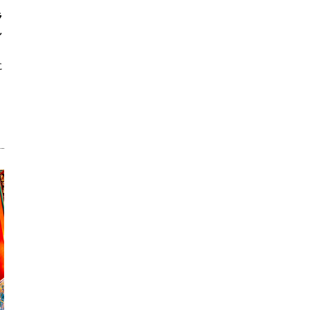
ラ
し
に
。