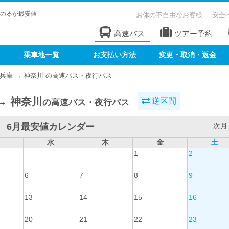
のるが最安値
お体の不自由なお客様
安全
高速バス
ツアー予約
乗車地一覧
お支払い方法
変更・取消・返金
兵庫 → 神奈川 の高速バス・夜行バス
→ 神奈川
逆区間
の高速バス・夜行バス
6月最安値カレンダー
次月 
水
木
金
土
1
2
6
7
8
9
13
14
15
16
20
21
22
23