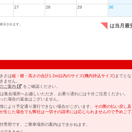
27
28
29
30
表示されます。
は当月最
きさは
縦・横・高さの合計1.2m以内のサイズ(機内持込サイズ)
までとな
きません。
のご案内」
をご確認ください。
には集合場所へお越しいただき、お乗り遅れには十分ご注意ください。
った場合の返金はございません。
情により予定通り運行できない場合がございます。
その際の払い戻し及
が生じた場合でも弊社は一切その請求には応じられませんので予めご了
付専用です。ご乗車場所の案内はできかねます。
はできません。