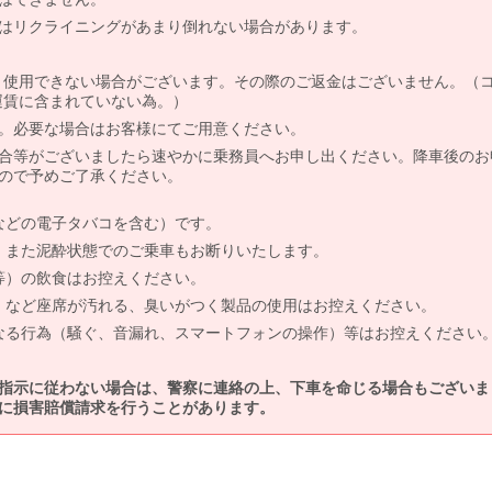
はリクライニングがあまり倒れない場合があります。
より使用できない場合がございます。その際のご返金はございません。（
、運賃に含まれていない為。）
。必要な場合はお客様にてご用意ください。
合等がございましたら速やかに乗務員へお申し出ください。降車後のお
ので予めご了承ください。
などの電子タバコを含む）です。
、また泥酔状態でのご乗車もお断りいたします。
等）の飲食はお控えください。
）など座席が汚れる、臭いがつく製品の使用はお控えください。
なる行為（騒ぐ、音漏れ、スマートフォンの操作）等はお控えください
指示に従わない場合は、警察に連絡の上、下車を命じる場合もございま
に損害賠償請求を行うことがあります。