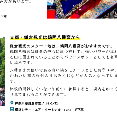
み方があります。
で下車
古都・鎌倉観光は鶴岡八幡宮から
鎌倉観光のスタート地は、鶴岡八幡宮がおすすめです。
鶴岡八幡宮は鎌倉の中心に建つ神社で、強いパワーが流
る山に囲まれていることからパワースポットとしても名
い場所です。
八幡さまの使いである白い鳩をモチーフとしたお守りや
かわいい鳩の根付入りおみくじなどが人気となってい
す。
比較的混雑していない午前中に参拝すると、境内をゆっ
り見てまわることができます。
神奈川県鎌倉市雪ノ下2-1-31
横浜シティ・エア・ターミナル
で下車
（YCAT）