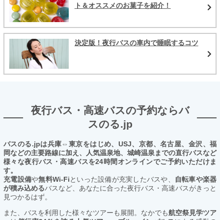
ト＆オススメのお菓子を紹介！
決定版！夜行バスの車内で睡眠するコツ
夜行バス・高速バスの予約ならバ
スのる.jp
バスのる.jpは兵庫⇔東京をはじめ、USJ、京都、名古屋、金沢、福
岡などの主要路線に加え、人気温泉地、城崎温泉までの直行バスなど
様々な夜行バス・高速バスを24時間オンラインでご予約いただけま
す。
充電設備
や
無料Wi-Fi
といった設備が充実したバスや、
自転車や楽器
が積み込める
バスなど、あなたに合った夜行バス・高速バスがきっと
見つかるはず。
また、バスを利用した様々なツアーも展開。なかでも
航空祭見学ツア