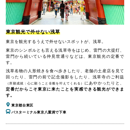
東京観光で外せない浅草
東京を観光するうえで外せないスポットが、浅草。
東京のシンボルとも言える浅草寺をはじめ、雷門の大提灯、
雷門から続いている仲見世通りなどは、東京観光の定番で
す。
浅草名物の人形焼きを食べ歩きしたり、老舗の土産店を見て
回ったり、雷門の前で記念撮影をしたり、浅草寺のご利益
にあやかったりと、
（所願成就：心に願うこと全般を叶えてくれる）
定番だからこそ東京に来たことを実感できる観光ができま
す。
東京都台東区
バスターミナル東京八重洲で下車