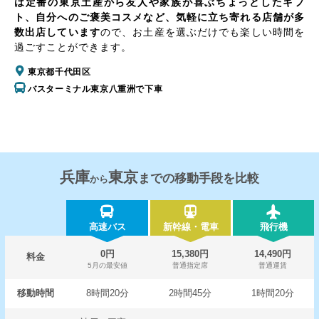
は定番の東京土産から友人や家族が喜ぶちょっとしたギフ
ト、自分へのご褒美コスメなど、気軽に立ち寄れる店舗が多
数出店しています
ので、お土産を選ぶだけでも楽しい時間を
過ごすことができます。
東京都千代田区
バスターミナル東京八重洲で下車
兵庫
東京
までの移動手段を比較
から
高速バス
新幹線・電車
飛行機
0円
15,380円
14,490円
料金
5月の最安値
普通指定席
普通運賃
移動時間
8時間20分
2時間45分
1時間20分