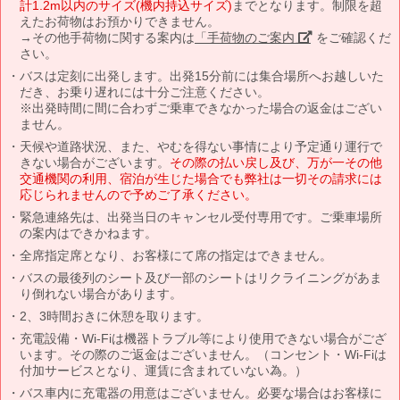
計1.2m以内のサイズ(機内持込サイズ)
までとなります。制限を超
えたお荷物はお預かりできません。
→その他手荷物に関する案内は
「手荷物のご案内」
をご確認くだ
さい。
バスは定刻に出発します。出発15分前には集合場所へお越しいた
だき、お乗り遅れには十分ご注意ください。
※出発時間に間に合わずご乗車できなかった場合の返金はござい
ません。
天候や道路状況、また、やむを得ない事情により予定通り運行で
きない場合がございます。
その際の払い戻し及び、万が一その他
交通機関の利用、宿泊が生じた場合でも弊社は一切その請求には
応じられませんので予めご了承ください。
緊急連絡先は、出発当日のキャンセル受付専用です。ご乗車場所
の案内はできかねます。
全席指定席となり、お客様にて席の指定はできません。
バスの最後列のシート及び一部のシートはリクライニングがあま
り倒れない場合があります。
2、3時間おきに休憩を取ります。
充電設備・Wi-Fiは機器トラブル等により使用できない場合がござ
います。その際のご返金はございません。（コンセント・Wi-Fiは
付加サービスとなり、運賃に含まれていない為。）
バス車内に充電器の用意はございません。必要な場合はお客様に