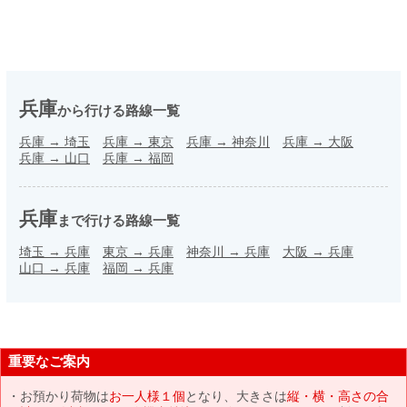
兵庫
から行ける路線一覧
兵庫
→
埼玉
兵庫
→
東京
兵庫
→
神奈川
兵庫
→
大阪
兵庫
→
山口
兵庫
→
福岡
兵庫
まで行ける路線一覧
埼玉
→
兵庫
東京
→
兵庫
神奈川
→
兵庫
大阪
→
兵庫
山口
→
兵庫
福岡
→
兵庫
重要なご案内
お預かり荷物は
お一人様１個
となり、大きさは
縦・横・高さの合