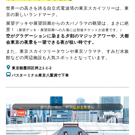
世界一の高さを誇る自立式電波塔の東京スカイツリーは、東
京の新しいランドマーク。
展望デッキや展望回廊からの大パノラマの眺望は、まさに絶
景！
（展望デッキ・展望回廊への入場には別途チケットが必要です。）
空がグラデーションに染まる夕刻のマジックアワーや、大都
会東京の夜景を一望できる夜が狙い時です。
また、東京スカイツリータウンや東京ソラマチ、すみだ水族
館などの周辺施設も人気スポットとなっています。
東京都墨田区押上1-1-2
バスターミナル東京八重洲で下車
旅の思い出に、特別なお土産探し