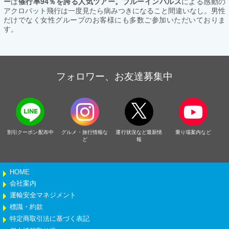
ー
は
催行率94％を誇る人気ツアー。ブルーインパルス
による感動の
アクロバット飛行は一度見たら病みつきになること間違いなし。男性
だけでなく女性グループのお客様にも多数ご参加いただいておりま
す。
フォロワー、お友達募集中
割引クーポン配布中
グルメ・旅行情報な
運行状況など最新情
乗り場案内など
ど
報
HOME
会社案内
運輸安全マネジメント
標識・約款
特定商取引法に基づく表記