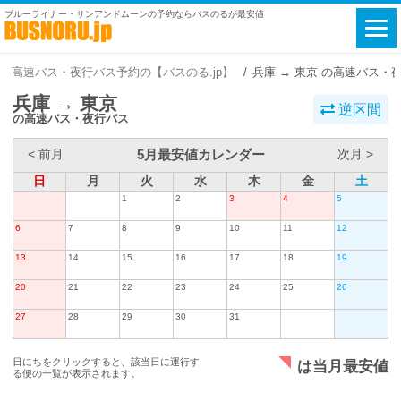
ブルーライナー・サンアンドムーンの予約ならバスのるが最安値
高速バス・夜行バス予約の【バスのる.jp】
兵庫 → 東京 の高速バス・
兵庫 → 東京
逆区間
の高速バス・夜行バス
5月最安値カレンダー
< 前月
次月 >
日
月
火
水
木
金
土
1
2
3
4
5
6
7
8
9
10
11
12
13
14
15
16
17
18
19
20
21
22
23
24
25
26
27
28
29
30
31
日にちをクリックすると、該当日に運行す
は当月最安値
る便の一覧が表示されます。