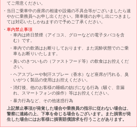
てご用意ください。
当日ご乗車中の座席の相違や設備の不具合等がございましたら速
やかに乗務員へお申し出ください。降車後のお申し出につきまし
ては対応いたしかねますので予めご了承ください。
車内禁止事項
車内は終日禁煙（アイコス、グローなどの電子タバコを含
む）です。
車内での飲酒はお断りしております、また泥酔状態でのご乗
車もお断りいたします。
臭いのきついもの（ファストフード等）の飲食はお控えくだ
さい。
ヘアスプレーや制汗スプレー（香水）など座席が汚れる、臭
いがつく製品の使用はお控えください。
消灯後、他のお客様の睡眠の妨げになる行為（騒ぐ、音漏
れ、スマートフォンの操作）等はお控えください。
暴力行為など、その他迷惑行為
上記禁止事項が発覚した場合や乗務員の指示に従わない場合は、
警察に連絡の上、下車を命じる場合もございます。また損害が発
生した場合にはお客様に損害賠償請求を行うことがあります。