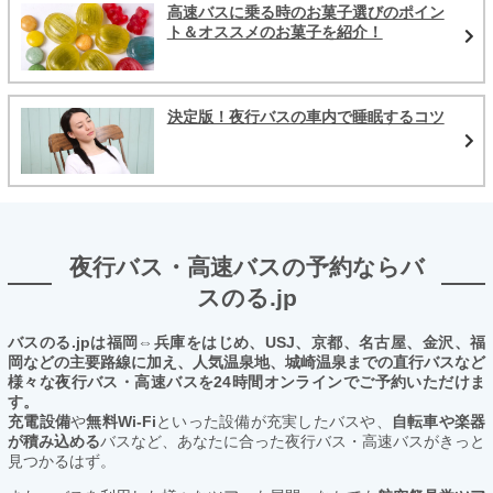
高速バスに乗る時のお菓子選びのポイン
ト＆オススメのお菓子を紹介！
決定版！夜行バスの車内で睡眠するコツ
夜行バス・高速バスの予約ならバ
スのる.jp
バスのる.jpは福岡⇔兵庫をはじめ、USJ、京都、名古屋、金沢、福
岡などの主要路線に加え、人気温泉地、城崎温泉までの直行バスなど
様々な夜行バス・高速バスを24時間オンラインでご予約いただけま
す。
充電設備
や
無料Wi-Fi
といった設備が充実したバスや、
自転車や楽器
が積み込める
バスなど、あなたに合った夜行バス・高速バスがきっと
見つかるはず。