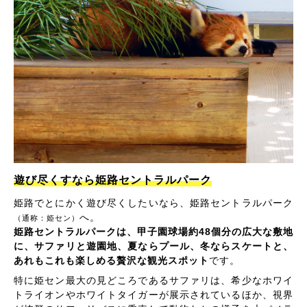
遊び尽くすなら姫路セントラルパーク
姫路でとにかく遊び尽くしたいなら、姫路セントラルパーク
へ。
（通称：姫セン）
姫路セントラルパークは、甲子園球場約48個分の広大な敷地
に、サファリと遊園地、夏ならプール、冬ならスケートと、
あれもこれも楽しめる贅沢な観光スポット
です。
特に姫セン最大の見どころであるサファリは、希少なホワイ
トライオンやホワイトタイガーが展示されているほか、視界