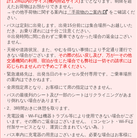
計1.2m以内のサイズ(機内持込サイズ)
までとなります。制限を超
えたお荷物はお預かりできません。
→その他手荷物に関する案内は
「手荷物のご案内」
をご確認くだ
さい。
バスは定刻に出発します。出発15分前には集合場所へお越しいた
だき、お乗り遅れには十分ご注意ください。
※出発時間に間に合わずご乗車できなかった場合の返金はござい
ません。
天候や道路状況、また、やむを得ない事情により予定通り運行で
きない場合がございます。
その際の払い戻し及び、万が一その他
交通機関の利用、宿泊が生じた場合でも弊社は一切その請求には
応じられませんので予めご了承ください。
緊急連絡先は、出発当日のキャンセル受付専用です。ご乗車場所
の案内はできかねます。
全席指定席となり、お客様にて席の指定はできません。
バスの最後列のシート及び一部のシートはリクライニングがあま
り倒れない場合があります。
2、3時間おきに休憩を取ります。
充電設備・Wi-Fiは機器トラブル等により使用できない場合がござ
います。その際のご返金はございません。（コンセント・Wi-Fiは
付加サービスとなり、運賃に含まれていない為。）
バス車内に充電器の用意はございません。必要な場合はお客様に