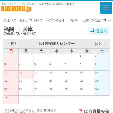
ブルーライナー・サンアンドムーンの予約ならバスのるが最安値
高速バス・夜行バス予約の【バスのる.jp】
福岡 → 兵庫 の高速バス・
福岡 → 兵庫
逆区間
の高速バス・夜行バス
8月最安値カレンダー
< 前月
次月 >
日
月
火
水
木
金
土
1
2
3
4
5
6
7
8
9
10
11
12
13
14
15
16
17
18
19
20
21
22
23
24
25
26
27
28
29
30
31
日にちをクリックすると、該当日に運行す
は当月最安値