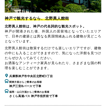
神戸で観光するなら、北野異人館街
北野異人館街は、神戸の代名詞的な観光スポット。
神戸が開港された後、外国人の居留地となっていたエリア
で、日本の建築とは異なる異国情緒あふれる建物が見どころ
となっています。
北野異人館街は散策するだけでも楽しいエリアですが、建物
の中にも入ることができますので、気になった洋館を見つけ
たらぜひ入ってみてください。
お洒落なアンティーク家具が見られたり、さまざまな国の料
理を楽しむことができます。
兵庫県神戸市中央区北野町3丁目
関東方面からご乗車のお客様
神戸三宮Bバースで下車
福岡・山口方面からご乗車のお客様
さくら高速バス 神戸市役所前で下車