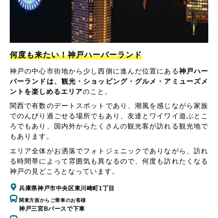
何度も来たい！神戸ハーバーランド
神戸の中心市街地から少し西側に進んだ位置にある
神戸ハー
バーランドは、観光・ショッピング・グルメ・アミューズメ
ントを楽しめるエリア
のこと。
関西で有数のデートスポットであり、潮風を感じながら家族
でのんびり過ごせる場所でもあり、友達とワイワイ遊ぶとこ
ろでもあり、国内外からたくさんの観光客が訪れる観光地で
もあります。
エリア全体がお洒落でフォトジェニックでありながら、訪れ
る時間帯によって雰囲気も異なるので、何度も訪れたくなる
神戸の見どころとなっています。
兵庫県神戸市中央区東川崎町1丁目
関東方面からご乗車のお客様
神戸三宮Bバースで下車