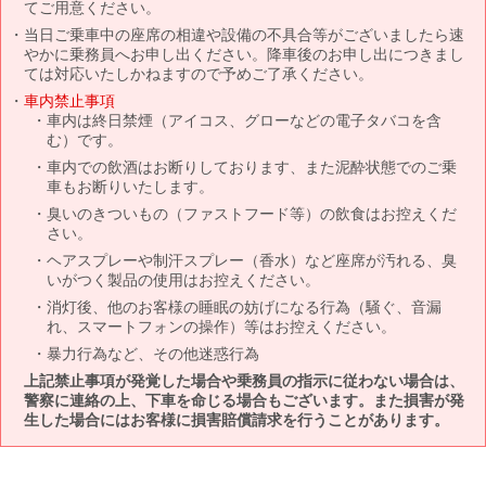
てご用意ください。
当日ご乗車中の座席の相違や設備の不具合等がございましたら速
やかに乗務員へお申し出ください。降車後のお申し出につきまし
ては対応いたしかねますので予めご了承ください。
車内禁止事項
車内は終日禁煙（アイコス、グローなどの電子タバコを含
む）です。
車内での飲酒はお断りしております、また泥酔状態でのご乗
車もお断りいたします。
臭いのきついもの（ファストフード等）の飲食はお控えくだ
さい。
ヘアスプレーや制汗スプレー（香水）など座席が汚れる、臭
いがつく製品の使用はお控えください。
消灯後、他のお客様の睡眠の妨げになる行為（騒ぐ、音漏
れ、スマートフォンの操作）等はお控えください。
暴力行為など、その他迷惑行為
上記禁止事項が発覚した場合や乗務員の指示に従わない場合は、
警察に連絡の上、下車を命じる場合もございます。また損害が発
生した場合にはお客様に損害賠償請求を行うことがあります。