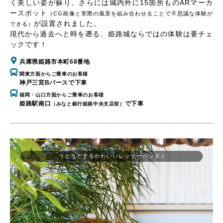
く美しい姿が蘇り、さらには城内外に15箇所ものARマーカ
ースポット
（CG画像と実際の風景を組み合わせることで不思議な体験が
が設置されました。
できる）
現代から過去へと時を遡る、姫路城ならではの体験は要チェ
ックです！
兵庫県姫路市本町68番地
関東方面からご乗車のお客様
神戸三宮Bバースで下車
福岡・山口方面からご乗車のお客様
姫路駅南口
で下車
（みなと銀行姫路中央支店前）
うとうとするかわいいレッサーパンダ♫