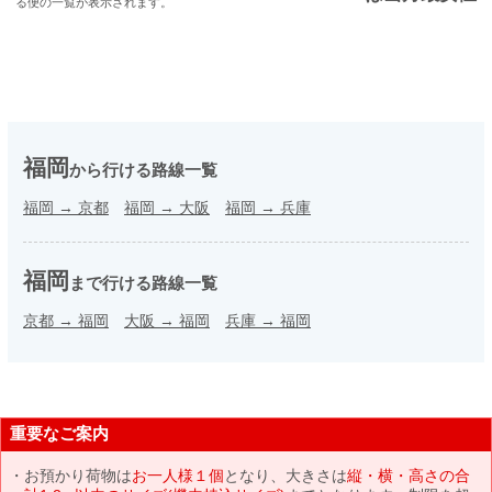
る便の一覧が表示されます。
福岡
から行ける路線一覧
福岡
→
京都
福岡
→
大阪
福岡
→
兵庫
福岡
まで行ける路線一覧
京都
→
福岡
大阪
→
福岡
兵庫
→
福岡
重要なご案内
お預かり荷物は
お一人様１個
となり、大きさは
縦・横・高さの合