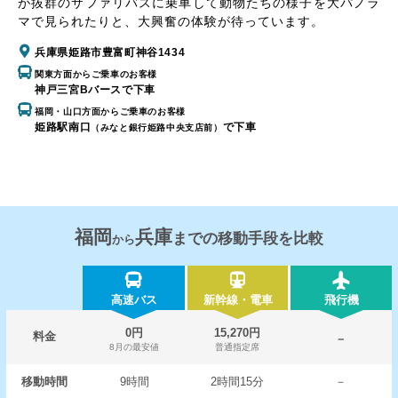
が抜群のサファリバスに乗車して動物たちの様子を大パノラ
マで見られたりと、大興奮の体験が待っています。
兵庫県姫路市豊富町神谷1434
関東方面からご乗車のお客様
神戸三宮Bバースで下車
福岡・山口方面からご乗車のお客様
姫路駅南口
で下車
（みなと銀行姫路中央支店前）
福岡
兵庫
までの移動手段を比較
から
高速バス
新幹線・電車
飛行機
0円
15,270円
料金
－
8月の最安値
普通指定席
移動時間
9時間
2時間15分
－