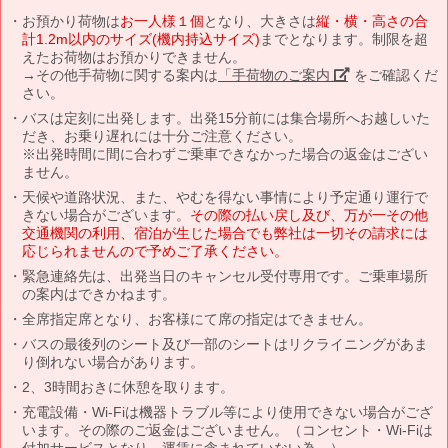
お預かり荷物は
お一人様１個
となり、大きさは
縦・横・高さの合
計1.2m以内のサイズ(機内持込サイズ)
までとなります。制限を超
えたお荷物はお預かりできません。
→その他手荷物に関する案内は
「手荷物のご案内」
をご確認くだ
さい。
バスは定刻に出発します。出発15分前には集合場所へお越しいた
だき、お乗り遅れには十分ご注意ください。
※出発時間に間に合わずご乗車できなかった場合の返金はござい
ません。
天候や道路状況、また、やむを得ない事情により予定通り運行で
きない場合がございます。
その際の払い戻し及び、万が一その他
交通機関の利用、宿泊が生じた場合でも弊社は一切その請求には
応じられませんので予めご了承ください。
緊急連絡先は、出発当日のキャンセル受付専用です。ご乗車場所
の案内はできかねます。
全席指定席となり、お客様にて席の指定はできません。
バスの最後列のシート及び一部のシートはリクライニングがあま
り倒れない場合があります。
2、3時間おきに休憩を取ります。
充電設備・Wi-Fiは機器トラブル等により使用できない場合がござ
います。その際のご返金はございません。（コンセント・Wi-Fiは
付加サービスとなり、運賃に含まれていない為。）