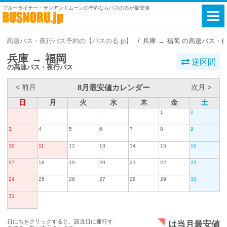
ブルーライナー・サンアンドムーンの予約ならバスのるが最安値
高速バス・夜行バス予約の【バスのる.jp】
兵庫 → 福岡 の高速バス・
兵庫 → 福岡
逆区間
の高速バス・夜行バス
8月最安値カレンダー
< 前月
次月 >
日
月
火
水
木
金
土
1
2
3
4
5
6
7
8
9
10
11
12
13
14
15
16
17
18
19
20
21
22
23
24
25
26
27
28
29
30
31
日にちをクリックすると、該当日に運行す
は当月最安値