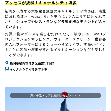
アクセスが抜群！キャナルシティ博多
福岡を代表する大型複合施設のキャナルシティ博多は、南北
に流れる運河
を中心に5つのエリアに分かれて
（=canal／英）
おり、
ショップやレストランなど多種多様なテナントが入っ
ています。
お買い物やグルメを楽しむだけでなく、噴水ショーや3Dプ
ロジェクションマッピング、ウォータースクリーン、世界各
国のパフォーマーによるショーや音楽ライブ、季節やイベン
トごとに装飾や演出が変わるイルミネーションなども楽しむ
ことができます。
福岡県福岡市博多区住吉1丁目2
キャナルシティ博多で下車
海ノ中道エリアは福岡の遊びスポット