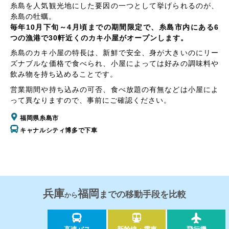
糸島を人気観光地にした要因の一つとして挙げられるのが、
糸島の牡蠣。
毎年10月下旬～4月頃までの期間限定で、糸島市内にある6
つの漁港で30軒近くのカキ小屋がオープンします。
糸島のカキ小屋の特長は、新鮮で安全、身が大きいのにリー
ズナブルな価格で食べられ、小屋によっては好みの調味料や
飲み物を持ち込めることです。
営業期間や持ち込みの可否、食べ放題の有無などは小屋によ
って異なりますので、事前にご確認ください。
福岡県糸島市
キャナルシティ博多で下車
兵庫
福岡
までの移動手段を比較
から