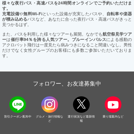
様々な夜行バス・高速バスを24時間オンラインでご予約いただけま
す。
充電設備
や
無料Wi-Fi
といった設備が充実したバスや、
自転車や楽器
が積み込める
バスなど、あなたに合った夜行バス・高速バスがきっと
見つかるはず。
また、バスを利用した様々なツアーも展開。なかでも
航空祭見学ツア
ー
は
催行率94％を誇る人気ツアー。ブルーインパルス
による感動の
アクロバット飛行は一度見たら病みつきになること間違いなし。男性
だけでなく女性グループのお客様にも多数ご参加いただいておりま
す。
フォロワー、お友達募集中
割引クーポン配布中
グルメ・旅行情報な
運行状況など最新情
乗り場案内など
ど
報