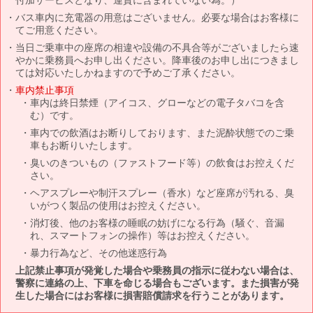
バス車内に充電器の用意はございません。必要な場合はお客様に
てご用意ください。
当日ご乗車中の座席の相違や設備の不具合等がございましたら速
やかに乗務員へお申し出ください。降車後のお申し出につきまし
ては対応いたしかねますので予めご了承ください。
車内禁止事項
車内は終日禁煙（アイコス、グローなどの電子タバコを含
む）です。
車内での飲酒はお断りしております、また泥酔状態でのご乗
車もお断りいたします。
臭いのきついもの（ファストフード等）の飲食はお控えくだ
さい。
ヘアスプレーや制汗スプレー（香水）など座席が汚れる、臭
いがつく製品の使用はお控えください。
消灯後、他のお客様の睡眠の妨げになる行為（騒ぐ、音漏
れ、スマートフォンの操作）等はお控えください。
暴力行為など、その他迷惑行為
上記禁止事項が発覚した場合や乗務員の指示に従わない場合は、
警察に連絡の上、下車を命じる場合もございます。また損害が発
生した場合にはお客様に損害賠償請求を行うことがあります。