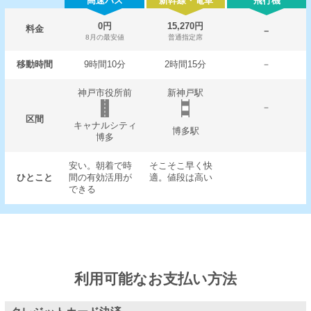
高速バス
新幹線・電車
飛行機
0円
15,270円
料金
－
8月の最安値
普通指定席
移動時間
9時間10分
2時間15分
－
神戸市役所前
新神戸駅
－
区間
キャナルシティ
博多駅
博多
安い。朝着で時
そこそこ早く快
ひとこと
間の有効活用が
適。値段は高い
できる
利用可能なお支払い方法