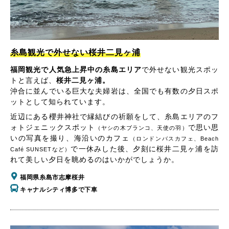
糸島観光で外せない桜井二見ヶ浦
福岡観光で人気急上昇中の糸島エリア
で外せない観光スポッ
トと言えば、
桜井二見ヶ浦。
沖合に並んでいる巨大な夫婦岩は、全国でも有数の夕日スポ
ットとして知られています。
近辺にある櫻井神社で縁結びの祈願をして、糸島エリアのフ
ォトジェニックスポット
で思い思
（ヤシの木ブランコ、天使の羽）
いの写真を撮り、海沿いのカフェ
（ロンドンバスカフェ、Beach
で一休みした後、夕刻に桜井二見ヶ浦を訪
Café SUNSETなど）
れて美しい夕日を眺めるのはいかがでしょうか。
福岡県糸島市志摩桜井
キャナルシティ博多で下車