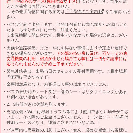
計1.2m以内のサイズ(機内持込サイズ)
までとなります。制限を超
えたお荷物はお預かりできません。
→その他手荷物に関する案内は
「手荷物のご案内」
をご確認くだ
さい。
バスは定刻に出発します。出発15分前には集合場所へお越しいた
だき、お乗り遅れには十分ご注意ください。
※出発時間に間に合わずご乗車できなかった場合の返金はござい
ません。
天候や道路状況、また、やむを得ない事情により予定通り運行で
きない場合がございます。
その際の払い戻し及び、万が一その他
交通機関の利用、宿泊が生じた場合でも弊社は一切その請求には
応じられませんので予めご了承ください。
緊急連絡先は、出発当日のキャンセル受付専用です。ご乗車場所
の案内はできかねます。
全席指定席となり、お客様にて席の指定はできません。
バスの最後列のシート及び一部のシートはリクライニングがあま
り倒れない場合があります。
2、3時間おきに休憩を取ります。
充電設備・Wi-Fiは機器トラブル等により使用できない場合がござ
います。その際のご返金はございません。（コンセント・Wi-Fiは
付加サービスとなり、運賃に含まれていない為。）
バス車内に充電器の用意はございません。必要な場合はお客様に