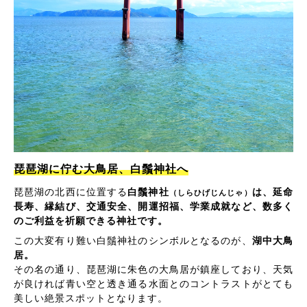
琵琶湖に佇む大鳥居、白鬚神社へ
琵琶湖の北西に位置する
白鬚神社
は、延命
（しらひげじんじゃ）
長寿、縁結び、交通安全、開運招福、学業成就など、数多く
のご利益を祈願できる神社です。
この大変有り難い白鬚神社のシンボルとなるのが、
湖中大鳥
居。
その名の通り、琵琶湖に朱色の大鳥居が鎮座しており、天気
が良ければ青い空と透き通る水面とのコントラストがとても
美しい絶景スポットとなります。