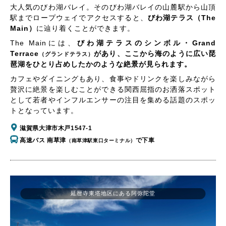
大人気のびわ湖バレイ。そのびわ湖バレイの山麓駅から山頂
駅までロープウェイでアクセスすると、
びわ湖テラス（The
Main）
に辿り着くことができます。
The Mainには、
びわ湖テラスのシンボル・Grand
Terrace
があり、ここから海のように広い琵
（グランドテラス）
琶湖をひとり占めしたかのような絶景が見られます。
カフェやダイニングもあり、食事やドリンクを楽しみながら
贅沢に絶景を楽しむことができる関西屈指のお洒落スポット
として若者やインフルエンサーの注目を集める話題のスポッ
トとなっています。
滋賀県大津市木戸1547-1
高速バス 南草津
で下車
（南草津駅東口ターミナル）
延暦寺東塔地区にある阿弥陀堂