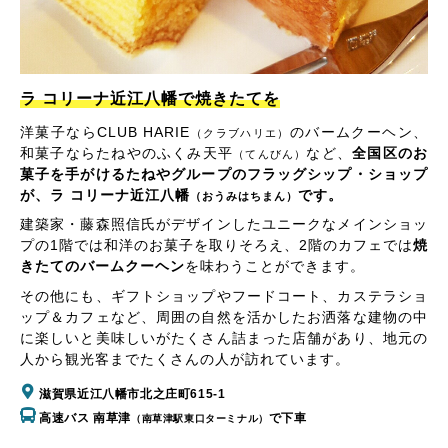
ラ コリーナ近江八幡で焼きたてを
洋菓子ならCLUB HARIE
のバームクーヘン、
（クラブハリエ）
和菓子ならたねやのふくみ天平
など、
全国区のお
（てんびん）
菓子を手がけるたねやグループのフラッグシップ・ショップ
が、ラ コリーナ近江八幡
です。
（おうみはちまん）
建築家・藤森照信氏がデザインしたユニークなメインショッ
プの1階では和洋のお菓子を取りそろえ、2階のカフェでは
焼
きたてのバームクーヘン
を味わうことができます。
その他にも、ギフトショップやフードコート、カステラショ
ップ＆カフェなど、周囲の自然を活かしたお洒落な建物の中
に楽しいと美味しいがたくさん詰まった店舗があり、地元の
人から観光客までたくさんの人が訪れています。
滋賀県近江八幡市北之庄町615-1
高速バス 南草津
で下車
（南草津駅東口ターミナル）