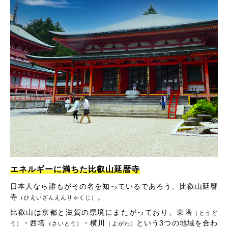
エネルギーに満ちた比叡山延暦寺
日本人なら誰もがその名を知っているであろう、比叡山延暦
寺
。
（ひえいざんえんりゃくじ）
比叡山は京都と滋賀の県境にまたがっており、東塔
（とうど
・西塔
・横川
という3つの地域を合わ
う）
（さいとう）
（よがわ）