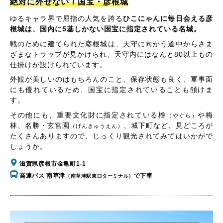
絶対に外せない！国宝・彦根城
ゆるキャラ界で屈指の人気を誇る
ひこにゃんに毎日会える彦
根城は、国内に5基しかない国宝に指定されている名城。
戦のために建てられた彦根城は、天守に向かう道中からさま
ざまなトラップが見かけられ、天守内にはなんと80以上もの
仕掛けが設けられています。
外観が美しいのはもちろんのこと、保存状態も良く、軍事面
にも優れているため、国宝に指定されていることも頷けま
す。
その他にも、重要文化財に指定されている櫓
や梅
（やぐら）
林、名勝・玄宮園
、城下町など、見どころが
（げんきゅうえん）
たくさんありますので、じっくり観光されてみてはいかがで
しょうか。
滋賀県彦根市金亀町1-1
高速バス 南草津
で下車
（南草津駅東口ターミナル）