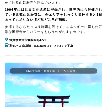
せて比叡山延暦寺と呼んでいます。
1994年には世界文化遺産に登録され、世界的にも評価され
ている比叡山延暦寺は、全エリアをじっくり参拝すると1日
あっても足りないほど見どころが満載。
参拝するならたっぷり時間を設けて、エネルギーに満ちた荘
厳な延暦寺からパワーをもらうのがおすすめです。
滋賀県大津市坂本本町4220
高速バス 南草津
で下車
（南草津駅東口ターミナル）
SNSで話題！写真を撮りたくなるスポット