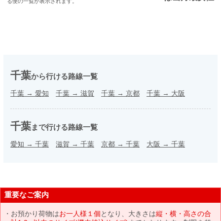
る便の一覧が表示されます。
千葉
から行ける路線一覧
千葉
→
愛知
千葉
→
滋賀
千葉
→
京都
千葉
→
大阪
千葉
まで行ける路線一覧
愛知
→
千葉
滋賀
→
千葉
京都
→
千葉
大阪
→
千葉
重要なご案内
お預かり荷物は
お一人様１個
となり、大きさは
縦・横・高さの合