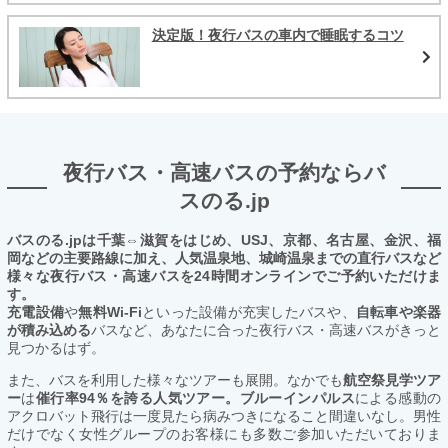
決定版！夜行バスの車内で睡眠するコツ
夜行バス・高速バスの予約ならバ
スのる.jp
バスのる.jpは千葉⇔滋賀をはじめ、USJ、京都、名古屋、金沢、福
岡などの主要路線に加え、人気温泉地、城崎温泉までの直行バスなど
様々な夜行バス・高速バスを24時間オンラインでご予約いただけま
す。
充電設備
や
無料Wi-Fi
といった設備が充実したバスや、
自転車や楽器
が積み込める
バスなど、あなたに合った夜行バス・高速バスがきっと
見つかるはず。
また、バスを利用した様々なツアーも展開。なかでも
航空祭見学ツア
ー
は
催行率94％を誇る人気ツアー。ブルーインパルス
による感動の
アクロバット飛行は一度見たら病みつきになること間違いなし。男性
だけでなく女性グループのお客様にも多数ご参加いただいておりま