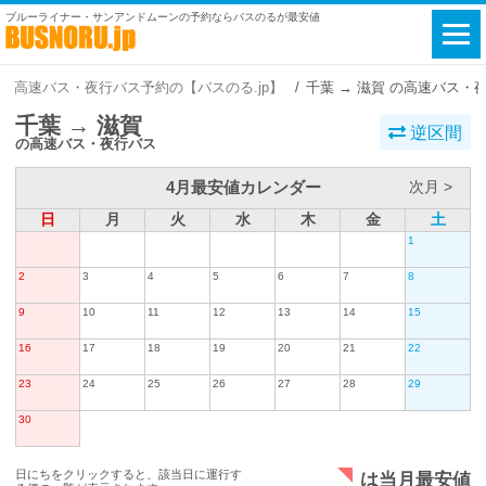
ブルーライナー・サンアンドムーンの予約ならバスのるが最安値
高速バス・夜行バス予約の【バスのる.jp】
千葉 → 滋賀 の高速バス・
千葉 → 滋賀
逆区間
の高速バス・夜行バス
4月最安値カレンダー
次月 >
日
月
火
水
木
金
土
1
2
3
4
5
6
7
8
9
10
11
12
13
14
15
16
17
18
19
20
21
22
23
24
25
26
27
28
29
30
日にちをクリックすると、該当日に運行す
は当月最安値