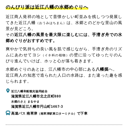
のんびり派は近江八幡の水郷めぐりへ
近江商人発祥の地として昔懐かしい町並みを残しつつ発展し
てきた近江八幡
は、水郷とのどかな里山の風
（おうみはちまん）
景が見どころ。
その
近江八幡の風景を最大限に楽しむには、手漕ぎ舟での水
郷めぐりがおすすめです。
爽やかで気持ちの良い風を肌で感じながら、手漕ぎ舟のリズ
ムにあわせてヨシ
の壁に沿ってゆったりのん
（イネ科の植物）
びり進んでいけば、ホッと心が落ち着きます。
水郷めぐりのあとは、江八幡市の中心部にある
八幡掘
へ。
近江商人の知恵で造られた人口の水路は、また違った趣を感
じられます。
近江八幡和船観光協同組合
滋賀県近江八幡市北之庄町880
水郷のさと まるやま
滋賀県近江八幡市円山町1467-3
高速バス 南草津
で下車
（南草津駅東口ターミナル）