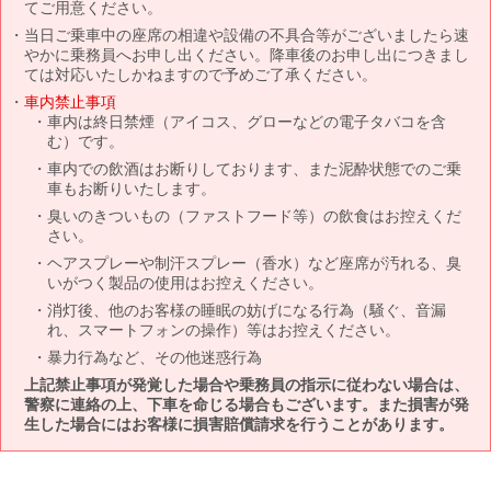
てご用意ください。
当日ご乗車中の座席の相違や設備の不具合等がございましたら速
やかに乗務員へお申し出ください。降車後のお申し出につきまし
ては対応いたしかねますので予めご了承ください。
車内禁止事項
車内は終日禁煙（アイコス、グローなどの電子タバコを含
む）です。
車内での飲酒はお断りしております、また泥酔状態でのご乗
車もお断りいたします。
臭いのきついもの（ファストフード等）の飲食はお控えくだ
さい。
ヘアスプレーや制汗スプレー（香水）など座席が汚れる、臭
いがつく製品の使用はお控えください。
消灯後、他のお客様の睡眠の妨げになる行為（騒ぐ、音漏
れ、スマートフォンの操作）等はお控えください。
暴力行為など、その他迷惑行為
上記禁止事項が発覚した場合や乗務員の指示に従わない場合は、
警察に連絡の上、下車を命じる場合もございます。また損害が発
生した場合にはお客様に損害賠償請求を行うことがあります。