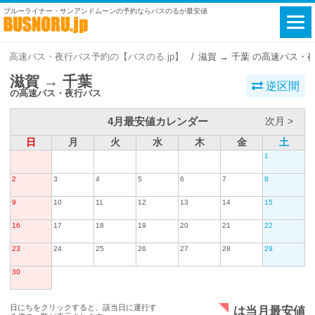
ブルーライナー・サンアンドムーンの予約ならバスのるが最安値
高速バス・夜行バス予約の【バスのる.jp】
滋賀 → 千葉 の高速バス・
滋賀 → 千葉
逆区間
の高速バス・夜行バス
4月最安値カレンダー
次月 >
日
月
火
水
木
金
土
1
2
3
4
5
6
7
8
9
10
11
12
13
14
15
16
17
18
19
20
21
22
23
24
25
26
27
28
29
30
日にちをクリックすると、該当日に運行す
は当月最安値