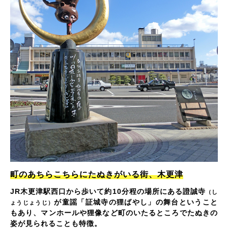
町のあちらこちらにたぬきがいる街、木更津
JR木更津駅西口から歩いて約10分程の場所にある證誠寺
（し
が童謡「証城寺の狸ばやし」の舞台ということ
ょうじょうじ）
もあり、マンホールや狸像など町のいたるところでたぬきの
姿が見られることも特徴。