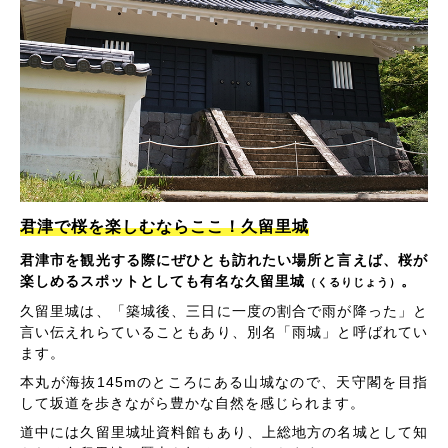
君津で桜を楽しむならここ！久留里城
君津市を観光する際にぜひとも訪れたい場所と言えば、桜が
楽しめるスポットとしても有名な久留里城
。
（くるりじょう）
久留里城は、「築城後、三日に一度の割合で雨が降った」と
言い伝えれらていることもあり、別名「雨城」と呼ばれてい
ます。
本丸が海抜145mのところにある山城なので、天守閣を目指
して坂道を歩きながら豊かな自然を感じられます。
道中には久留里城址資料館もあり、上総地方の名城として知