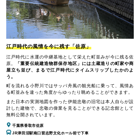
江戸時代の風情を今に残す「佐原」
江戸時代に水運の中継基地として栄えた町並みが今に残る佐
原。
「重要伝統建造物群保存地区」には土蔵造りの町家や商
屋立ち並び、まるで江戸時代にタイムスリップしたかのよ
う。
町を流れる小野川ではサッパ舟風の観光船に乗って、風情あ
る町並みを違った角度からゆったり眺めることができます。
また日本の実測地図を作った伊能忠敬の旧宅は本人自らが設
計した建物で、忠敬の偉業を見ることができる記念館として
無料公開されています。
千葉県香取市佐原
JR津田沼駅南口習志野文化ホール前で下車