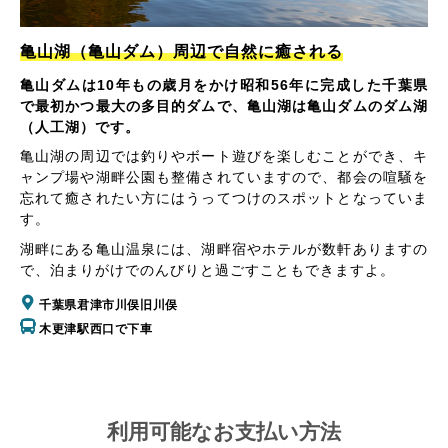
亀山湖（亀山ダム）周辺で自然に癒される
亀山ダムは10年もの歳月をかけ昭和56年に完成した千葉県
で最初かつ最大の多目的ダムで、亀山湖は亀山ダムのダム湖
（人工湖）です。
亀山湖の周辺では釣りやボート遊びを楽しむことができ、キ
ャンプ場や湖畔公園も整備されていますので、都会の喧騒を
忘れて癒されたい方にはうってつけのスポットとなっていま
す。
湖畔にある亀山温泉には、湖畔宿やホテルが数軒ありますの
で、泊まりがけでのんびりと過ごすこともできますよ。
千葉県君津市川俣旧川俣
木更津駅西口で下車
利用可能なお支払い方法