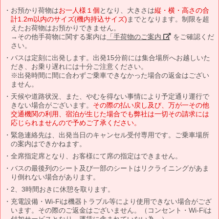
お預かり荷物は
お一人様１個
となり、大きさは
縦・横・高さの合
計1.2m以内のサイズ(機内持込サイズ)
までとなります。制限を超
えたお荷物はお預かりできません。
→その他手荷物に関する案内は
「手荷物のご案内」
をご確認くだ
さい。
バスは定刻に出発します。出発15分前には集合場所へお越しいた
だき、お乗り遅れには十分ご注意ください。
※出発時間に間に合わずご乗車できなかった場合の返金はござい
ません。
天候や道路状況、また、やむを得ない事情により予定通り運行で
きない場合がございます。
その際の払い戻し及び、万が一その他
交通機関の利用、宿泊が生じた場合でも弊社は一切その請求には
応じられませんので予めご了承ください。
緊急連絡先は、出発当日のキャンセル受付専用です。ご乗車場所
の案内はできかねます。
全席指定席となり、お客様にて席の指定はできません。
バスの最後列のシート及び一部のシートはリクライニングがあま
り倒れない場合があります。
2、3時間おきに休憩を取ります。
充電設備・Wi-Fiは機器トラブル等により使用できない場合がござ
います。その際のご返金はございません。（コンセント・Wi-Fiは
付加サービスとなり、運賃に含まれていない為。）