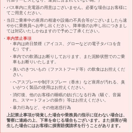
バス車内に充電器の用意はございません。必要な場合はお客様に
てご用意ください。
当日ご乗車中の座席の相違や設備の不具合等がございましたら速
やかに乗務員へお申し出ください。降車後のお申し出につきまし
ては対応いたしかねますので予めご了承ください。
車内禁止事項
車内は終日禁煙（アイコス、グローなどの電子タバコを含
む）です。
車内での飲酒はお断りしております、また泥酔状態でのご乗
車もお断りいたします。
臭いのきついもの（ファストフード等）の飲食はお控えくだ
さい。
ヘアスプレーや制汗スプレー（香水）など座席が汚れる、臭
いがつく製品の使用はお控えください。
消灯後、他のお客様の睡眠の妨げになる行為（騒ぐ、音漏
れ、スマートフォンの操作）等はお控えください。
暴力行為など、その他迷惑行為
上記禁止事項が発覚した場合や乗務員の指示に従わない場合は、
警察に連絡の上、下車を命じる場合もございます。また損害が発
生した場合にはお客様に損害賠償請求を行うことがあります。