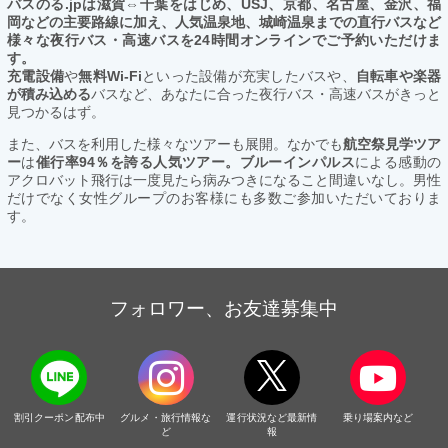
バスのる.jpは滋賀⇔千葉をはじめ、USJ、京都、名古屋、金沢、福
岡などの主要路線に加え、人気温泉地、城崎温泉までの直行バスなど
様々な夜行バス・高速バスを24時間オンラインでご予約いただけま
す。
充電設備
や
無料Wi-Fi
といった設備が充実したバスや、
自転車や楽器
が積み込める
バスなど、あなたに合った夜行バス・高速バスがきっと
見つかるはず。
また、バスを利用した様々なツアーも展開。なかでも
航空祭見学ツア
ー
は
催行率94％を誇る人気ツアー。ブルーインパルス
による感動の
アクロバット飛行は一度見たら病みつきになること間違いなし。男性
だけでなく女性グループのお客様にも多数ご参加いただいておりま
す。
フォロワー、お友達募集中
割引クーポン配布中
グルメ・旅行情報な
運行状況など最新情
乗り場案内など
ど
報