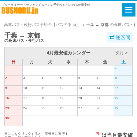
ブルーライナー・サンアンドムーンの予約ならバスのるが最安値
高速バス・夜行バス予約の【バスのる.jp】
千葉 → 京都 の高速バス・
千葉 → 京都
逆区間
の高速バス・夜行バス
4月最安値カレンダー
次月 >
日
月
火
水
木
金
土
1
2
3
4
5
6
7
8
9
10
11
12
13
14
15
16
17
18
19
20
21
22
23
24
25
26
27
28
29
30
日にちをクリックすると、該当日に運行す
は当月最安値