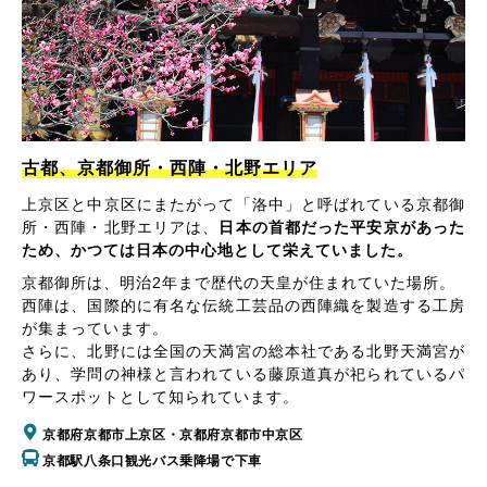
古都、京都御所・西陣・北野エリア
上京区と中京区にまたがって「洛中」と呼ばれている京都御
所・西陣・北野エリアは、
日本の首都だった平安京があった
ため、かつては日本の中心地として栄えていました。
京都御所は、明治2年まで歴代の天皇が住まれていた場所。
西陣は、国際的に有名な伝統工芸品の西陣織を製造する工房
が集まっています。
さらに、北野には全国の天満宮の総本社である北野天満宮が
あり、学問の神様と言われている藤原道真が祀られているパ
ワースポットとして知られています。
京都府京都市上京区・京都府京都市中京区
京都駅八条口観光バス乗降場で下車