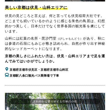
美しい京都は伏見・山科エリアに
伏見の見どころと言えば、何と言っても伏見稲荷大社です。
どこまでも続いているかのように感じる朱色の鳥居は、幻想
的かつ美しく、日本だけでなく世界各国の観光客を虜にして
います。
山科には紅葉の名所・毘沙門堂
があり、秋に
（びしゃもんどう）
は参道の石段にもみじが敷き詰められ、自然が作り出す神秘
的なレッドカーペットになります。
京都の美しさにふれたい方は、伏見・山科エリアまで足を運
んでみてはいかがでしょうか。
京都府京都市伏見区・京都府京都市山科区
京都駅八条口観光バス乗降場で下車
さわやかな香りがする竹林の小径