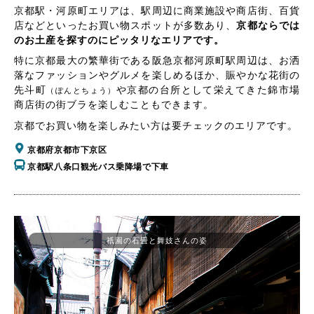
京都駅・河原町エリアは、駅周辺に商業施設や商店街、百貨
店などといったお買い物スポットが多数あり、
京都ならでは
のお土産を探すのにピッタリなエリアです。
特に京都最大の繁華街である阪急京都河原町駅周辺は、お洒
落なファッションやグルメを楽しめるほか、賑やかな花街の
先斗町
や京都の台所として栄えてきた錦市場
（ぽんとちょう）
商店街の街ブラを楽しむこともできます。
京都でお買い物を楽しみたい方は要チェックのエリアです。
京都府京都市下京区
京都駅八条口観光バス乗降場で下車
祇園の石畳と舞妓さんの姿