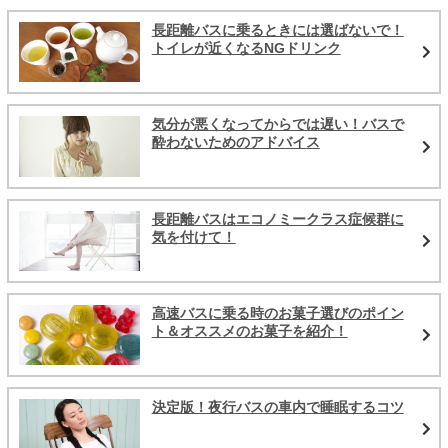
長距離バスに乗るときには選ばないで！
トイレが近くなるNGドリンク
気分が悪くなってからでは遅い！バスで
酔わないためのアドバイス
長距離バスはエコノミークラス症候群に
気を付けて！
高速バスに乗る時のお菓子選びのポイン
ト＆オススメのお菓子を紹介！
決定版！夜行バスの車内で睡眠するコツ