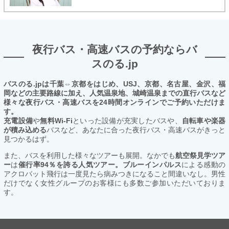
夜行バス・高速バスの予約ならバ
スのる.jp
バスのる.jpは千葉⇔京都をはじめ、USJ、京都、名古屋、金沢、福
岡などの主要路線に加え、人気温泉地、城崎温泉までの直行バスなど
様々な夜行バス・高速バスを24時間オンラインでご予約いただけま
す。
充電設備
や
無料Wi-Fi
といった設備が充実したバスや、
自転車や楽器
が積み込める
バスなど、あなたに合った夜行バス・高速バスがきっと
見つかるはず。
また、バスを利用した様々なツアーも展開。なかでも
航空祭見学ツア
ー
は
催行率94％を誇る人気ツアー。ブルーインパルス
による感動の
アクロバット飛行は一度見たら病みつきになること間違いなし。男性
だけでなく女性グループのお客様にも多数ご参加いただいておりま
す。