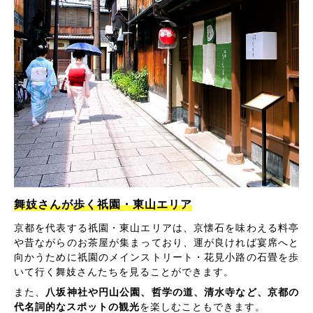
舞妓さんが歩く祇園・東山エリア
京都を代表する祇園・東山エリアは、京懐石を味わえる料亭
や昔ながらのお茶屋が集まっており、運が良ければ宴席へと
向かうために祇園のメインストリート・花見小路の石畳を歩
いて行く舞妓さんたちを見ることができます。
また、
八坂神社や円山公園、哲学の道、清水寺など、京都の
代名詞的なスポットの観光
を楽しむこともできます。