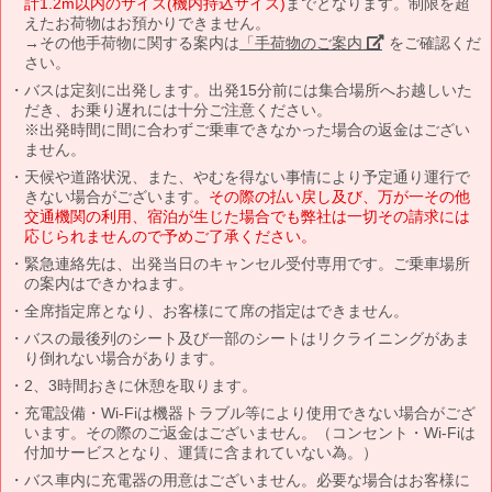
計1.2m以内のサイズ(機内持込サイズ)
までとなります。制限を超
えたお荷物はお預かりできません。
→その他手荷物に関する案内は
「手荷物のご案内」
をご確認くだ
さい。
バスは定刻に出発します。出発15分前には集合場所へお越しいた
だき、お乗り遅れには十分ご注意ください。
※出発時間に間に合わずご乗車できなかった場合の返金はござい
ません。
天候や道路状況、また、やむを得ない事情により予定通り運行で
きない場合がございます。
その際の払い戻し及び、万が一その他
交通機関の利用、宿泊が生じた場合でも弊社は一切その請求には
応じられませんので予めご了承ください。
緊急連絡先は、出発当日のキャンセル受付専用です。ご乗車場所
の案内はできかねます。
全席指定席となり、お客様にて席の指定はできません。
バスの最後列のシート及び一部のシートはリクライニングがあま
り倒れない場合があります。
2、3時間おきに休憩を取ります。
充電設備・Wi-Fiは機器トラブル等により使用できない場合がござ
います。その際のご返金はございません。（コンセント・Wi-Fiは
付加サービスとなり、運賃に含まれていない為。）
バス車内に充電器の用意はございません。必要な場合はお客様に