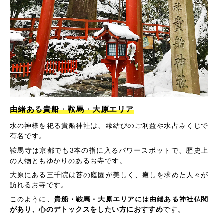
由緒ある貴船・鞍馬・大原エリア
水の神様を祀る貴船神社は、縁結びのご利益や水占みくじで
有名です。
鞍馬寺は京都でも3本の指に入るパワースポットで、歴史上
の人物ともゆかりのあるお寺です。
大原にある三千院は苔の庭園が美しく、癒しを求めた人々が
訪れるお寺です。
このように、
貴船・鞍馬・大原エリアには由緒ある神社仏閣
があり、心のデトックスをしたい方におすすめ
です。