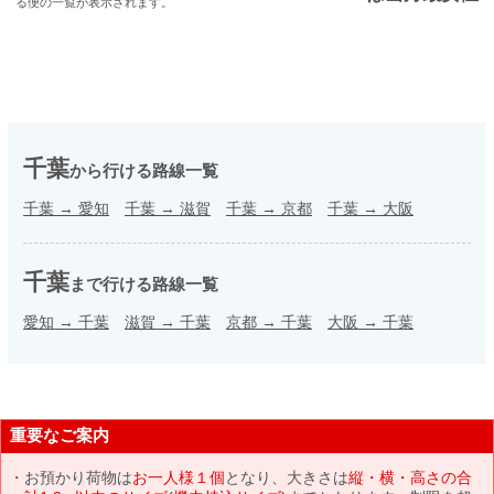
る便の一覧が表示されます。
千葉
から行ける路線一覧
千葉
→
愛知
千葉
→
滋賀
千葉
→
京都
千葉
→
大阪
千葉
まで行ける路線一覧
愛知
→
千葉
滋賀
→
千葉
京都
→
千葉
大阪
→
千葉
重要なご案内
お預かり荷物は
お一人様１個
となり、大きさは
縦・横・高さの合