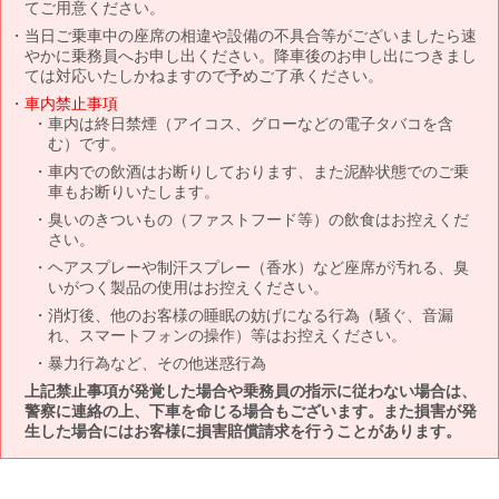
てご用意ください。
当日ご乗車中の座席の相違や設備の不具合等がございましたら速
やかに乗務員へお申し出ください。降車後のお申し出につきまし
ては対応いたしかねますので予めご了承ください。
車内禁止事項
車内は終日禁煙（アイコス、グローなどの電子タバコを含
む）です。
車内での飲酒はお断りしております、また泥酔状態でのご乗
車もお断りいたします。
臭いのきついもの（ファストフード等）の飲食はお控えくだ
さい。
ヘアスプレーや制汗スプレー（香水）など座席が汚れる、臭
いがつく製品の使用はお控えください。
消灯後、他のお客様の睡眠の妨げになる行為（騒ぐ、音漏
れ、スマートフォンの操作）等はお控えください。
暴力行為など、その他迷惑行為
上記禁止事項が発覚した場合や乗務員の指示に従わない場合は、
警察に連絡の上、下車を命じる場合もございます。また損害が発
生した場合にはお客様に損害賠償請求を行うことがあります。