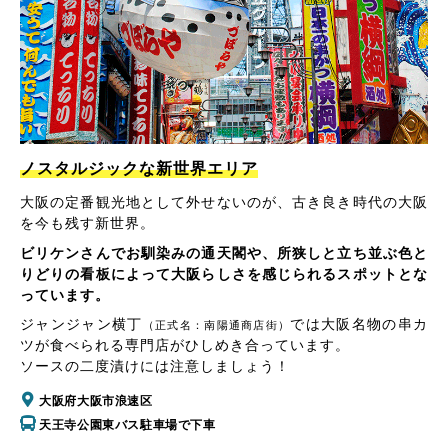
ノスタルジックな新世界エリア
大阪の定番観光地として外せないのが、古き良き時代の大阪
を今も残す新世界。
ビリケンさんでお馴染みの通天閣や、所狭しと立ち並ぶ色と
りどりの看板によって大阪らしさを感じられるスポットとな
っています。
ジャンジャン横丁
では大阪名物の串カ
（正式名：南陽通商店街）
ツが食べられる専門店がひしめき合っています。
ソースの二度漬けには注意しましょう！
大阪府大阪市浪速区
天王寺公園東バス駐車場で下車