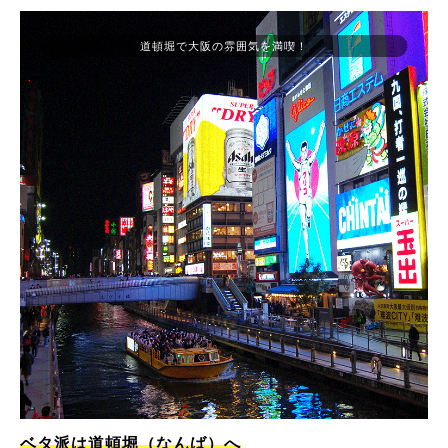
道頓堀で大阪の雰囲気を満喫！
ベタ派は道頓堀（なんば）へ