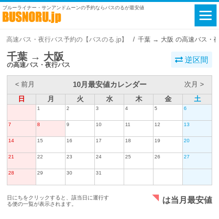
ブルーライナー・サンアンドムーンの予約ならバスのるが最安値
高速バス・夜行バス予約の【バスのる.jp】
千葉 → 大阪 の高速バス・
千葉 → 大阪
逆区間
の高速バス・夜行バス
10月最安値カレンダー
< 前月
次月 >
日
月
火
水
木
金
土
1
2
3
4
5
6
7
8
9
10
11
12
13
14
15
16
17
18
19
20
21
22
23
24
25
26
27
28
29
30
31
日にちをクリックすると、該当日に運行す
は当月最安値
る便の一覧が表示されます。