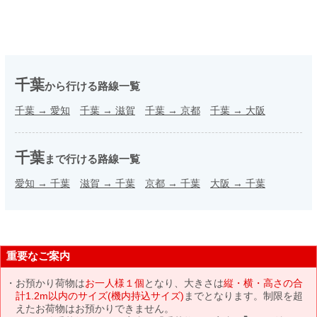
千葉
から行ける路線一覧
千葉
→
愛知
千葉
→
滋賀
千葉
→
京都
千葉
→
大阪
千葉
まで行ける路線一覧
愛知
→
千葉
滋賀
→
千葉
京都
→
千葉
大阪
→
千葉
重要なご案内
お預かり荷物は
お一人様１個
となり、大きさは
縦・横・高さの合
計1.2m以内のサイズ(機内持込サイズ)
までとなります。制限を超
えたお荷物はお預かりできません。