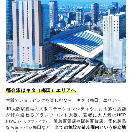
都会派はキタ（梅田）エリアへ
大阪でショッピングを楽しむなら、キタ（梅田）エリアへ。
JR大阪駅直結の大阪ステーションシティや、お洒落な店舗
が軒を連ねるグランフロント大阪、若者に大人気のHEP
FIVE
、阪急百貨店や阪神百貨店、電化製品
（ヘップファイブ）
ならヨドバシ梅田など、
全ての施設が徒歩圏内という好立地