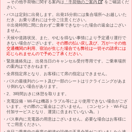
→その他手荷物に関する案内は
「手荷物のご案内」
をご確認くだ
さい。
バスは定刻に出発します。出発15分前には集合場所へお越しいた
だき、お乗り遅れには十分ご注意ください。
※出発時間に間に合わずご乗車できなかった場合の返金はござい
ません。
天候や道路状況、また、やむを得ない事情により予定通り運行で
きない場合がございます。
その際の払い戻し及び、万が一その他
交通機関の利用、宿泊が生じた場合でも弊社は一切その請求には
応じられませんので予めご了承ください。
緊急連絡先は、出発当日のキャンセル受付専用です。ご乗車場所
の案内はできかねます。
全席指定席となり、お客様にて席の指定はできません。
バスの最後列のシート及び一部のシートはリクライニングがあま
り倒れない場合があります。
2、3時間おきに休憩を取ります。
充電設備・Wi-Fiは機器トラブル等により使用できない場合がござ
います。その際のご返金はございません。（コンセント・Wi-Fiは
付加サービスとなり、運賃に含まれていない為。）
バス車内に充電器の用意はございません。必要な場合はお客様に
てご用意ください。
当日ご乗車中の座席の相違や設備の不具合等がございましたら速