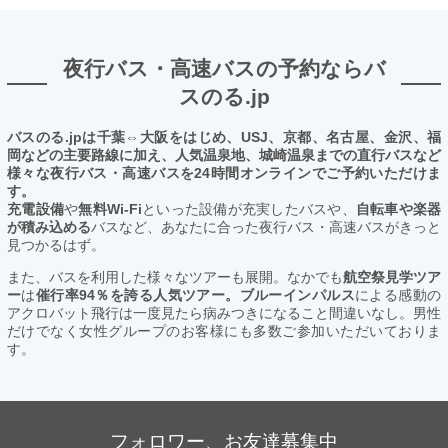
夜行バス・高速バスの予約ならバ
スのる.jp
バスのる.jpは千葉⇔大阪をはじめ、USJ、京都、名古屋、金沢、福
岡などの主要路線に加え、人気温泉地、城崎温泉までの直行バスなど
様々な夜行バス・高速バスを24時間オンラインでご予約いただけま
す。
充電設備
や
無料Wi-Fi
といった設備が充実したバスや、
自転車や楽器
が積み込める
バスなど、あなたに合った夜行バス・高速バスがきっと
見つかるはず。
また、バスを利用した様々なツアーも展開。なかでも
航空祭見学ツア
ー
は
催行率94％を誇る人気ツアー。ブルーインパルス
による感動の
アクロバット飛行は一度見たら病みつきになること間違いなし。男性
だけでなく女性グループのお客様にも多数ご参加いただいておりま
す。
フォロワー、お友達募集中