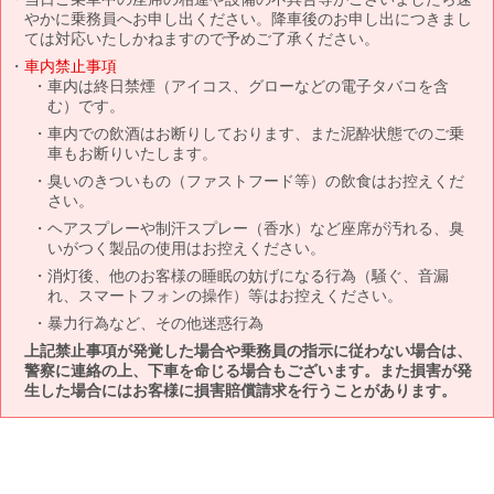
やかに乗務員へお申し出ください。降車後のお申し出につきまし
ては対応いたしかねますので予めご了承ください。
車内禁止事項
車内は終日禁煙（アイコス、グローなどの電子タバコを含
む）です。
車内での飲酒はお断りしております、また泥酔状態でのご乗
車もお断りいたします。
臭いのきついもの（ファストフード等）の飲食はお控えくだ
さい。
ヘアスプレーや制汗スプレー（香水）など座席が汚れる、臭
いがつく製品の使用はお控えください。
消灯後、他のお客様の睡眠の妨げになる行為（騒ぐ、音漏
れ、スマートフォンの操作）等はお控えください。
暴力行為など、その他迷惑行為
上記禁止事項が発覚した場合や乗務員の指示に従わない場合は、
警察に連絡の上、下車を命じる場合もございます。また損害が発
生した場合にはお客様に損害賠償請求を行うことがあります。