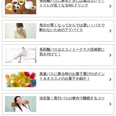
長距離バスに乗るときには選ばないで！
トイレが近くなるNGドリンク
気分が悪くなってからでは遅い！バスで
酔わないためのアドバイス
長距離バスはエコノミークラス症候群に
気を付けて！
高速バスに乗る時のお菓子選びのポイン
ト＆オススメのお菓子を紹介！
決定版！夜行バスの車内で睡眠するコツ