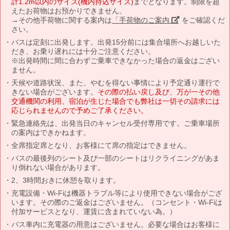
計1.2m以内のサイズ(機内持込サイズ)
までとなります。制限を超
えたお荷物はお預かりできません。
→その他手荷物に関する案内は
「手荷物のご案内」
をご確認くだ
さい。
バスは定刻に出発します。出発15分前には集合場所へお越しいた
だき、お乗り遅れには十分ご注意ください。
※出発時間に間に合わずご乗車できなかった場合の返金はござい
ません。
天候や道路状況、また、やむを得ない事情により予定通り運行で
きない場合がございます。
その際の払い戻し及び、万が一その他
交通機関の利用、宿泊が生じた場合でも弊社は一切その請求には
応じられませんので予めご了承ください。
緊急連絡先は、出発当日のキャンセル受付専用です。ご乗車場所
の案内はできかねます。
全席指定席となり、お客様にて席の指定はできません。
バスの最後列のシート及び一部のシートはリクライニングがあま
り倒れない場合があります。
2、3時間おきに休憩を取ります。
充電設備・Wi-Fiは機器トラブル等により使用できない場合がござ
います。その際のご返金はございません。（コンセント・Wi-Fiは
付加サービスとなり、運賃に含まれていない為。）
バス車内に充電器の用意はございません。必要な場合はお客様に