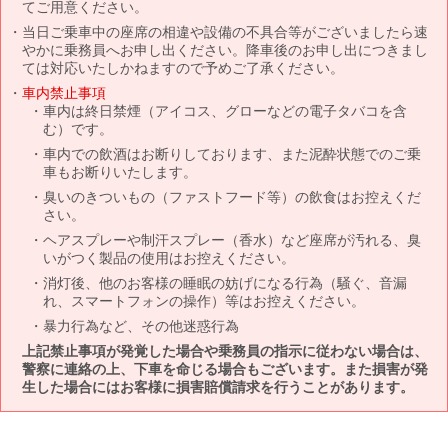
てご用意ください。
当日ご乗車中の座席の相違や設備の不具合等がございましたら速
やかに乗務員へお申し出ください。降車後のお申し出につきまし
ては対応いたしかねますので予めご了承ください。
車内禁止事項
車内は終日禁煙（アイコス、グローなどの電子タバコを含
む）です。
車内での飲酒はお断りしております、また泥酔状態でのご乗
車もお断りいたします。
臭いのきついもの（ファストフード等）の飲食はお控えくだ
さい。
ヘアスプレーや制汗スプレー（香水）など座席が汚れる、臭
いがつく製品の使用はお控えください。
消灯後、他のお客様の睡眠の妨げになる行為（騒ぐ、音漏
れ、スマートフォンの操作）等はお控えください。
暴力行為など、その他迷惑行為
上記禁止事項が発覚した場合や乗務員の指示に従わない場合は、
警察に連絡の上、下車を命じる場合もございます。また損害が発
生した場合にはお客様に損害賠償請求を行うことがあります。