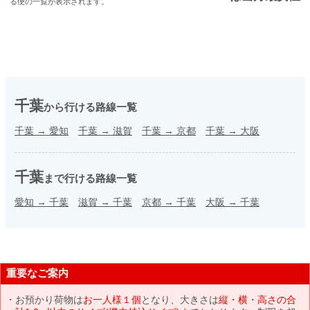
る便の一覧が表示されます。
千葉
から行ける路線一覧
千葉
→
愛知
千葉
→
滋賀
千葉
→
京都
千葉
→
大阪
千葉
まで行ける路線一覧
愛知
→
千葉
滋賀
→
千葉
京都
→
千葉
大阪
→
千葉
重要なご案内
お預かり荷物は
お一人様１個
となり、大きさは
縦・横・高さの合