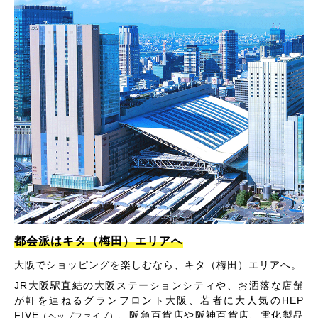
都会派はキタ（梅田）エリアへ
大阪でショッピングを楽しむなら、キタ（梅田）エリアへ。
JR大阪駅直結の大阪ステーションシティや、お洒落な店舗
が軒を連ねるグランフロント大阪、若者に大人気のHEP
FIVE
、阪急百貨店や阪神百貨店、電化製品
（ヘップファイブ）