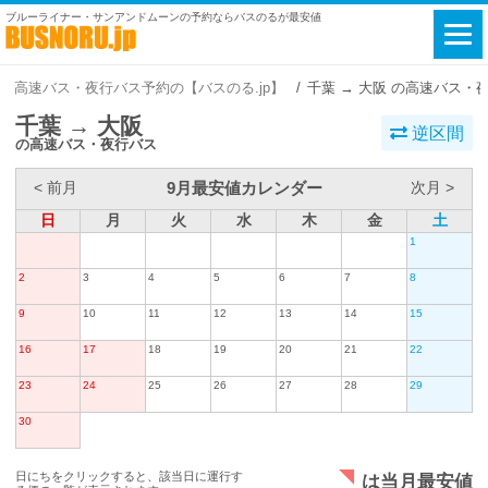
ブルーライナー・サンアンドムーンの予約ならバスのるが最安値
高速バス・夜行バス予約の【バスのる.jp】
千葉 → 大阪 の高速バス・
千葉 → 大阪
逆区間
の高速バス・夜行バス
9月最安値カレンダー
< 前月
次月 >
日
月
火
水
木
金
土
1
2
3
4
5
6
7
8
9
10
11
12
13
14
15
16
17
18
19
20
21
22
23
24
25
26
27
28
29
30
日にちをクリックすると、該当日に運行す
は当月最安値