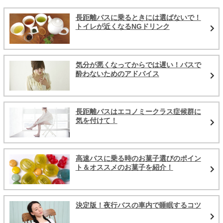
長距離バスに乗るときには選ばないで！
トイレが近くなるNGドリンク
気分が悪くなってからでは遅い！バスで
酔わないためのアドバイス
長距離バスはエコノミークラス症候群に
気を付けて！
高速バスに乗る時のお菓子選びのポイン
ト＆オススメのお菓子を紹介！
決定版！夜行バスの車内で睡眠するコツ