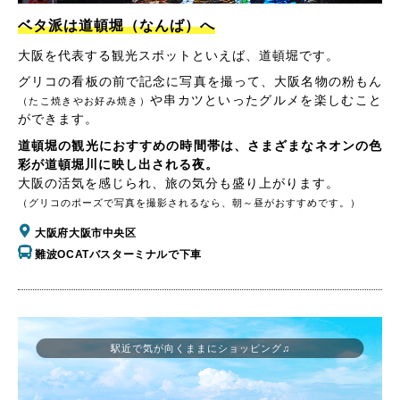
ベタ派は道頓堀（なんば）へ
大阪を代表する観光スポットといえば、道頓堀です。
グリコの看板の前で記念に写真を撮って、大阪名物の粉もん
や串カツといったグルメを楽しむこと
（たこ焼きやお好み焼き）
ができます。
道頓堀の観光におすすめの時間帯は、さまざまなネオンの色
彩が道頓堀川に映し出される夜。
大阪の活気を感じられ、旅の気分も盛り上がります。
（グリコのポーズで写真を撮影されるなら、朝～昼がおすすめです。）
大阪府大阪市中央区
難波OCATバスターミナルで下車
駅近で気が向くままにショッピング♫