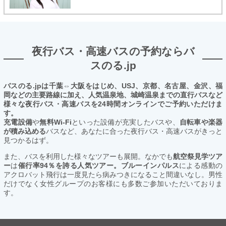
夜行バス・高速バスの予約ならバ
スのる.jp
バスのる.jpは千葉⇔大阪をはじめ、USJ、京都、名古屋、金沢、福
岡などの主要路線に加え、人気温泉地、城崎温泉までの直行バスなど
様々な夜行バス・高速バスを24時間オンラインでご予約いただけま
す。
充電設備
や
無料Wi-Fi
といった設備が充実したバスや、
自転車や楽器
が積み込める
バスなど、あなたに合った夜行バス・高速バスがきっと
見つかるはず。
また、バスを利用した様々なツアーも展開。なかでも
航空祭見学ツア
ー
は
催行率94％を誇る人気ツアー。ブルーインパルス
による感動の
アクロバット飛行は一度見たら病みつきになること間違いなし。男性
だけでなく女性グループのお客様にも多数ご参加いただいておりま
す。