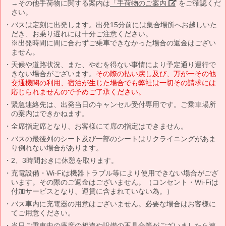
→その他手荷物に関する案内は
「手荷物のご案内」
をご確認くだ
さい。
バスは定刻に出発します。出発15分前には集合場所へお越しいた
だき、お乗り遅れには十分ご注意ください。
※出発時間に間に合わずご乗車できなかった場合の返金はござい
ません。
天候や道路状況、また、やむを得ない事情により予定通り運行で
きない場合がございます。
その際の払い戻し及び、万が一その他
交通機関の利用、宿泊が生じた場合でも弊社は一切その請求には
応じられませんので予めご了承ください。
緊急連絡先は、出発当日のキャンセル受付専用です。ご乗車場所
の案内はできかねます。
全席指定席となり、お客様にて席の指定はできません。
バスの最後列のシート及び一部のシートはリクライニングがあま
り倒れない場合があります。
2、3時間おきに休憩を取ります。
充電設備・Wi-Fiは機器トラブル等により使用できない場合がござ
います。その際のご返金はございません。（コンセント・Wi-Fiは
付加サービスとなり、運賃に含まれていない為。）
バス車内に充電器の用意はございません。必要な場合はお客様に
てご用意ください。
当日ご乗車中の座席の相違や設備の不具合等がございましたら速