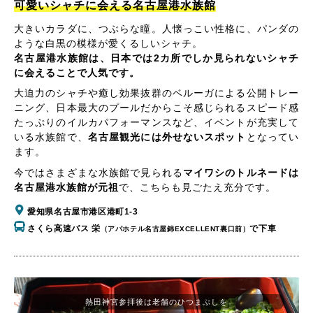
可愛いシャチに会える名古屋港水族館
大きいカラダに、つぶらな瞳。人懐っこい性格に、パンダの
ような白黒の模様が愛くるしいシャチ。
名古屋港水族館は、日本では2カ所でしか見られないシャチ
に会えることで人気です。
大迫力のシャチや癒し効果抜群のベルーガによる公開トレー
ニング、日本最大のプールだからこそ感じられるスピード感
たっぷりのイルカパフォーマンスなど、イベントが充実して
いる水族館で、
名古屋観光には外せないスポット
となってい
ます。
今ではさまざまな水族館で見られる
マイワシのトルネードは
名古屋港水族館が元祖
で、こちらも見ごたえ充分です。
愛知県名古屋市港区港町1-3
さくら高速バス 栄
で下車
（アパホテル名古屋錦EXCELLENT裏口前）
熱田神宮参拝後は老舗のひつまぶしを