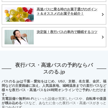
高速バスに乗る時のお菓子選びのポイン
ト＆オススメのお菓子を紹介！
決定版！夜行バスの車内で睡眠するコツ
夜行バス・高速バスの予約ならバ
スのる.jp
バスのる.jpは千葉⇔愛知をはじめ、USJ、京都、名古屋、金沢、福
岡などの主要路線に加え、人気温泉地、城崎温泉までの直行バスなど
様々な夜行バス・高速バスを24時間オンラインでご予約いただけま
す。
充電設備
や
無料Wi-Fi
といった設備が充実したバスや、
自転車や楽器
が積み込める
バスなど、あなたに合った夜行バス・高速バスがきっと
見つかるはず。