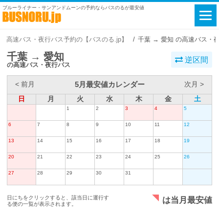
ブルーライナー・サンアンドムーンの予約ならバスのるが最安値
高速バス・夜行バス予約の【バスのる.jp】
千葉 → 愛知 の高速バス・
千葉 → 愛知
逆区間
の高速バス・夜行バス
5月最安値カレンダー
< 前月
次月 >
日
月
火
水
木
金
土
1
2
3
4
5
6
7
8
9
10
11
12
13
14
15
16
17
18
19
20
21
22
23
24
25
26
27
28
29
30
31
日にちをクリックすると、該当日に運行す
は当月最安値
る便の一覧が表示されます。