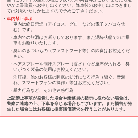
やかに乗務員へお申し出ください。降車後のお申し出につきまし
ては対応いたしかねますので予めご了承ください。
車内禁止事項
車内は終日禁煙（アイコス、グローなどの電子タバコを含
む）です。
車内での飲酒はお断りしております、また泥酔状態でのご乗
車もお断りいたします。
臭いのきついもの（ファストフード等）の飲食はお控えくだ
さい。
ヘアスプレーや制汗スプレー（香水）など座席が汚れる、臭
いがつく製品の使用はお控えください。
消灯後、他のお客様の睡眠の妨げになる行為（騒ぐ、音漏
れ、スマートフォンの操作）等はお控えください。
暴力行為など、その他迷惑行為
上記禁止事項が発覚した場合や乗務員の指示に従わない場合は、
警察に連絡の上、下車を命じる場合もございます。また損害が発
生した場合にはお客様に損害賠償請求を行うことがあります。