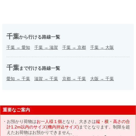
千葉
から行ける路線一覧
千葉
→
愛知
千葉
→
滋賀
千葉
→
京都
千葉
→
大阪
千葉
まで行ける路線一覧
愛知
→
千葉
滋賀
→
千葉
京都
→
千葉
大阪
→
千葉
重要なご案内
お預かり荷物は
お一人様１個
となり、大きさは
縦・横・高さの合
計1.2m以内のサイズ(機内持込サイズ)
までとなります。制限を超
えたお荷物はお預かりできません。