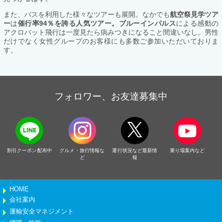
また、バスを利用した様々なツアーも展開。なかでも
航空祭見学ツア
ー
は
催行率94％を誇る人気ツアー。ブルーインパルス
による感動の
アクロバット飛行は一度見たら病みつきになること間違いなし。男性
だけでなく女性グループのお客様にも多数ご参加いただいておりま
す。
フォロワー、お友達募集中
割引クーポン配布中
グルメ・旅行情報な
運行状況など最新情
乗り場案内など
ど
報
HOME
会社案内
運輸安全マネジメント