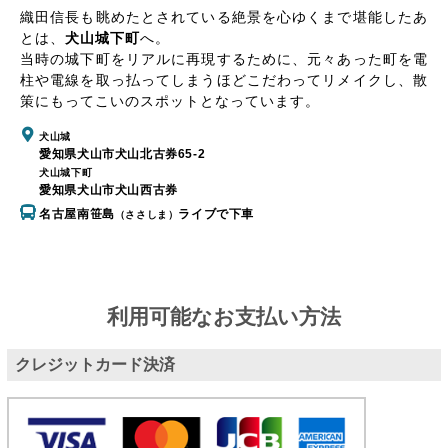
織田信長も眺めたとされている絶景を心ゆくまで堪能したあ
とは、
犬山城下町
へ。
当時の城下町をリアルに再現するために、元々あった町を電
柱や電線を取っ払ってしまうほどこだわってリメイクし、散
策にもってこいのスポットとなっています。
犬山城
愛知県犬山市犬山北古券65-2
犬山城下町
愛知県犬山市犬山西古券
名古屋南笹島
ライブで下車
（ささしま）
利用可能なお支払い方法
クレジットカード決済