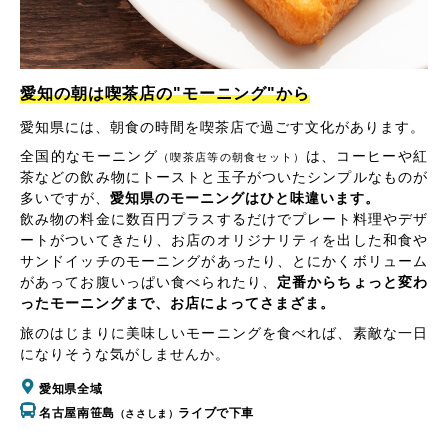
愛知の朝は喫茶店の"モーニング"から
愛知県には、朝食の時間を喫茶店で過ごす文化があります。
全国的なモーニング
は、コーヒーや紅
（喫茶店等の朝食セット）
茶などの飲み物にトーストと玉子がついたシンプルなものが
多いですが、
愛知県のモーニングはひと味違います。
飲み物の料金に数百円プラスするだけでプレート料理やデザ
ートがついてきたり、お店のオリジナリティを出した和食や
サンドイッチのモーニングがあったり、とにかくボリューム
があってお腹いっぱい食べられたり、
定番からちょっと変わ
ったモーニングまで、お店によってさまざま。
旅のはじまりに美味しいモーニングを食べれば、素敵な一日
になりそうな気がしませんか。
愛知県全域
名古屋南笹島
ライブで下車
（ささしま）