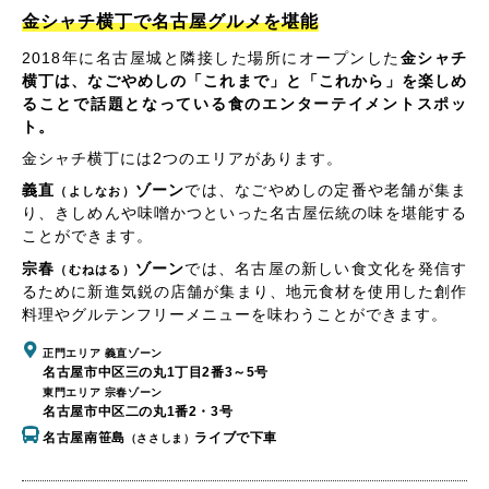
金シャチ横丁で名古屋グルメを堪能
2018年に名古屋城と隣接した場所にオープンした
金シャチ
横丁は、なごやめしの「これまで」と「これから」を楽しめ
ることで話題となっている食のエンターテイメントスポッ
ト。
金シャチ横丁には2つのエリアがあります。
義直
ゾーン
では、なごやめしの定番や老舗が集ま
（よしなお）
り、きしめんや味噌かつといった名古屋伝統の味を堪能する
ことができます。
宗春
ゾーン
では、名古屋の新しい食文化を発信す
（むねはる）
るために新進気鋭の店舗が集まり、地元食材を使用した創作
料理やグルテンフリーメニューを味わうことができます。
正門エリア 義直ゾーン
名古屋市中区三の丸1丁目2番3～5号
東門エリア 宗春ゾーン
名古屋市中区二の丸1番2・3号
名古屋南笹島
ライブで下車
（ささしま）