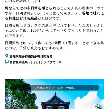
んの人が訪れています。
島ならではの非日常を感じられる
ことも人気の理由の一つで
すが、日間賀島といえば何と言ってもグルメ。
現地で味わえ
る料理はどれも絶品
だと好評です。
日間賀島はタコとフグの島と呼ばれており、たこのしゃぶし
ゃぶやたこ飯、10月頃からはてっさやてっちりを味わうこと
ができます。
日間賀島はゆっくり歩いても2時間で1周することができる島
なので、日帰り観光もおすすめです。
愛知県知多郡南知多町日間賀島
名古屋南笹島
ライブで下車
（ささしま）
立ち姿が美しい、国宝・犬山城