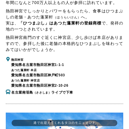
年間になんと700万人以上もの人が参拝に訪れています。
熱田神宮でしっかりとパワーをもらったら、食事はひつまぶ
しの老舗・あつた蓬莱軒
へ。
（ほうらいけん）
実は、
「ひつまぶし」はあつた蓬莱軒の登録商標
で、発祥の
地の一つとされています。
熱田神宮南門のすぐ近くに神宮店、少し歩けば本店がありま
すので、参拝した後に老舗の本格的なひつまぶしを味わって
みてはいかがでしょうか。
熱田神宮
愛知県名古屋市熱田区神宮1-1-1
あつた蓬莱軒 本店
愛知県名古屋市熱田区神戸町503
あつた蓬莱軒 神宮店
愛知県名古屋市熱田区神宮2-10-26
名古屋南笹島
ライブで下車
（ささしま）
港で出迎えてくれるタコのモニュメント