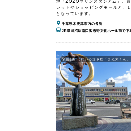
地「ZOZOマリンスタジアム」、
レットやショッピングモールと、1
となっています。
千葉県木更津市内の各所
JR津田沼駅南口習志野文化ホール前で下
駅前(西口)にいる逆さ狸「きぬ太くん」