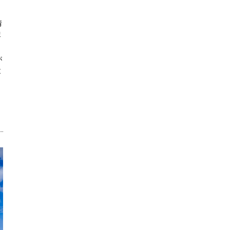
情
ま
が
と