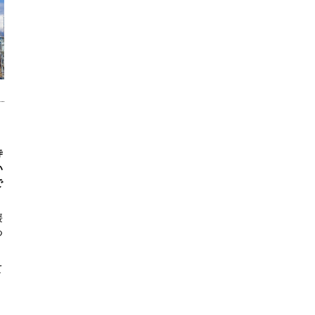
寺
い
で
媛
つ
て