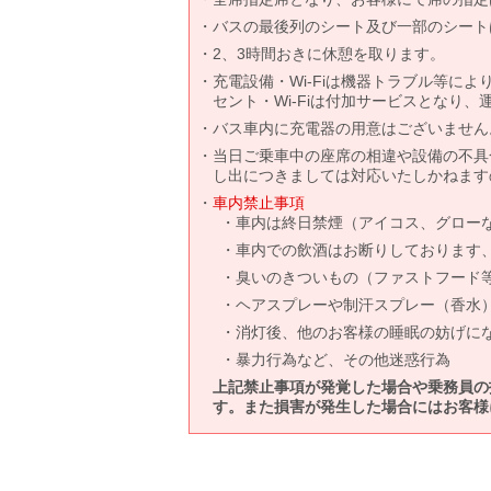
バスの最後列のシート及び一部のシート
2、3時間おきに休憩を取ります。
充電設備・Wi-Fiは機器トラブル等に
セント・Wi-Fiは付加サービスとなり
バス車内に充電器の用意はございません
当日ご乗車中の座席の相違や設備の不具
し出につきましては対応いたしかねます
車内禁止事項
車内は終日禁煙（アイコス、グロー
車内での飲酒はお断りしております
臭いのきついもの（ファストフード
ヘアスプレーや制汗スプレー（香水
消灯後、他のお客様の睡眠の妨げに
暴力行為など、その他迷惑行為
上記禁止事項が発覚した場合や乗務員の
す。また損害が発生した場合にはお客様