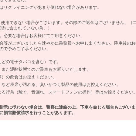
はリクライニングがあまり倒れない場合があります。
より使用できない場合がございます。その際のご返金はございません。（
、運賃に含まれていない為。）
。必要な場合はお客様にてご用意ください。
合等がございましたら速やかに乗務員へお申し出ください。降車後のお
ので予めご了承ください。
などの電子タバコを含む）です。
、また泥酔状態でのご乗車もお断りいたします。
等）の飲食はお控えください。
）など座席が汚れる、臭いがつく製品の使用はお控えください。
なる行為（騒ぐ、音漏れ、スマートフォンの操作）等はお控えください
指示に従わない場合は、警察に連絡の上、下車を命じる場合もございま
に損害賠償請求を行うことがあります。