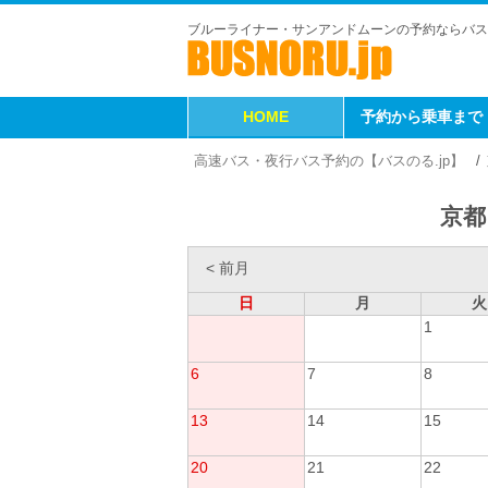
ブルーライナー・サンアンドムーンの予約ならバス
HOME
予約から乗車まで
高速バス・夜行バス予約の【バスのる.jp】
京都
< 前月
日
月
火
1
6
7
8
13
14
15
20
21
22