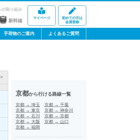
への取り組み
マイページ
初めての方は
新幹線
会員登録
手荷物のご案内
よくあるご質問
>
京都
から行ける路線一覧
京都
→
埼玉
京都
→
千葉
京都
→
東京
京都
→
神奈川
京都
→
石川
京都
→
京都
京都
→
大阪
京都
→
山口
京都
→
福岡