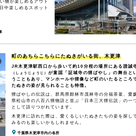
買い物が楽しめるアウト
日中楽しめるスポット
車
町のあちらこちらにたぬきがいる街、木更津
JR木更津駅西口から歩いて約10分程の場所にある證誠
が童謡「証城寺の狸ばやし」の舞台と
（しょうじょうじ）
うこともあり、マンホールや狸像など町のいたるところ
たぬきの姿が見られることも特徴。
狸ばやしの伝説は、群馬県館林市茂林寺の分福茶釜、愛
県松山市の八百八狸物語と並ぶ「日本三大狸伝説」の一
として語りつがれています。
木更津に訪れた際は、愛くるしいたぬきたちの姿を探し
みるのも楽しいかもしれません。
千葉県木更津市内の各所