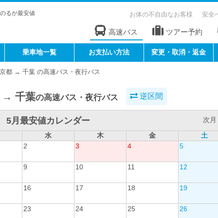
のるが最安値
お体の不自由なお客様
安全
高速バス
ツアー予約
乗車地一覧
お支払い方法
変更・取消・返金
京都 → 千葉 の高速バス・夜行バス
 → 千葉
逆区間
の高速バス・夜行バス
5月最安値カレンダー
次月 
水
木
金
土
2
3
4
5
9
10
11
12
16
17
18
19
23
24
25
26