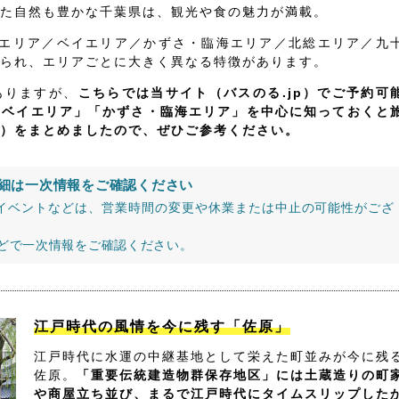
た自然も豊かな千葉県は、観光や食の魅力が満載。
飾エリア／ベイエリア／かずさ・臨海エリア／北総エリア／九
られ、エリアごとに大きく異なる特徴があります。
ありますが、
こちらでは当サイト（バスのる.jp）でご予約可
「ベイエリア」「かずさ・臨海エリア」を中心に知っておくと
）をまとめましたので、ぜひご参考ください。
細は一次情報をご確認ください
イベントなどは、営業時間の変更や休業または中止の可能性がござ
などで一次情報をご確認ください。
江戸時代の風情を今に残す「佐原」
江戸時代に水運の中継基地として栄えた町並みが今に残
佐原。
「重要伝統建造物群保存地区」には土蔵造りの町
や商屋立ち並び、まるで江戸時代にタイムスリップした