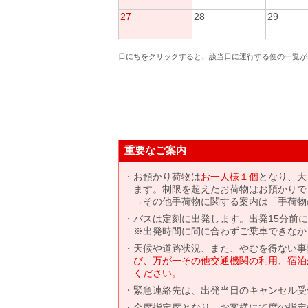
27
28
29
日にちをクリックすると、該当日に運行する便の一覧が
重要なご案内
お預かり荷物は
お一人様１個
となり、大
ます。制限を超えたお荷物はお預かりで
→その他手荷物に関する案内は
「手荷物
バスは定刻に出発します。出発15分前
※出発時間に間に合わずご乗車できなか
天候や道路状況、また、やむを得ない事
び、万が一その他交通機関の利用、宿泊
ください。
緊急連絡先は、出発当日のキャンセル受
全席指定席となり、お客様にて席の指定