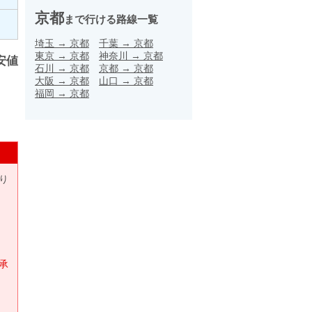
京都
まで行ける路線一覧
埼玉
→
京都
千葉
→
京都
東京
→
京都
神奈川
→
京都
安値
石川
→
京都
京都
→
京都
大阪
→
京都
山口
→
京都
福岡
→
京都
り
承