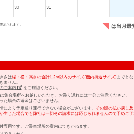
30
31
表示されます。
は当月最
きさは
縦・横・高さの合計1.2m以内のサイズ(機内持込サイズ)
までとな
きません。
のご案内」
をご確認ください。
には集合場所へお越しいただき、お乗り遅れには十分ご注意ください。
った場合の返金はございません。
情により予定通り運行できない場合がございます。
その際の払い戻し及
が生じた場合でも弊社は一切その請求には応じられませんので予めご了
付専用です。ご乗車場所の案内はできかねます。
はできません。