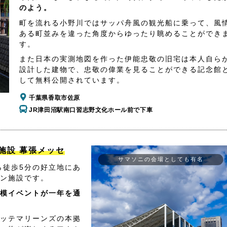
のよう。
町を流れる小野川ではサッパ舟風の観光船に乗って、風
ある町並みを違った角度からゆったり眺めることができ
す。
また日本の実測地図を作った伊能忠敬の旧宅は本人自ら
設計した建物で、忠敬の偉業を見ることができる記念館
して無料公開されています。
千葉県香取市佐原
JR津田沼駅南口習志野文化ホール前で下車
施設 幕張メッセ
サマソニの会場としても有名
ら徒歩5分の好立地にあ
ン施設です。
模イベントが一年を通
ッテマリーンズの本拠