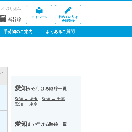
への取り組み
マイページ
初めての方は
新幹線
会員登録
手荷物のご案内
よくあるご質問
>
愛知
から行ける路線一覧
愛知
→
埼玉
愛知
→
千葉
愛知
→
東京
愛知
まで行ける路線一覧