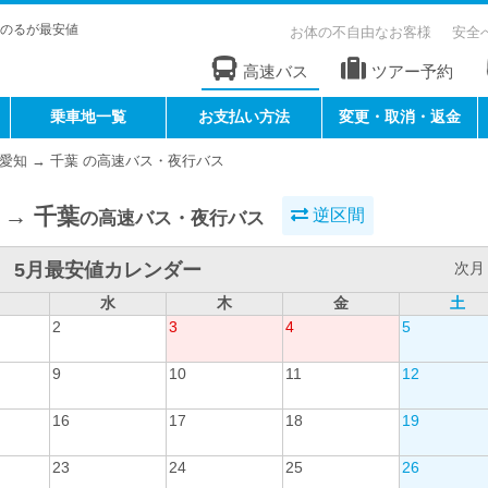
のるが最安値
お体の不自由なお客様
安全
高速バス
ツアー予約
乗車地一覧
お支払い方法
変更・取消・返金
愛知 → 千葉 の高速バス・夜行バス
 → 千葉
逆区間
の高速バス・夜行バス
5月最安値カレンダー
次月 
水
木
金
土
2
3
4
5
9
10
11
12
16
17
18
19
23
24
25
26