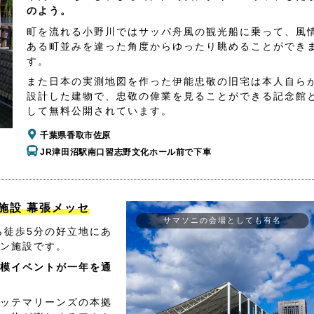
のよう。
町を流れる小野川ではサッパ舟風の観光船に乗って、風
ある町並みを違った角度からゆったり眺めることができ
す。
また日本の実測地図を作った伊能忠敬の旧宅は本人自ら
設計した建物で、忠敬の偉業を見ることができる記念館
して無料公開されています。
千葉県香取市佐原
JR津田沼駅南口習志野文化ホール前で下車
施設 幕張メッセ
サマソニの会場としても有名
ら徒歩5分の好立地にあ
ン施設です。
模イベントが一年を通
ッテマリーンズの本拠