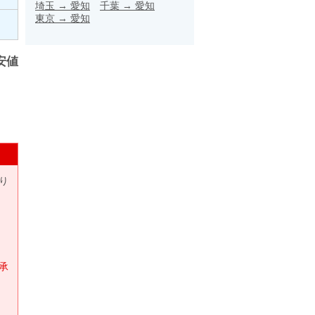
埼玉
→
愛知
千葉
→
愛知
東京
→
愛知
安値
り
承