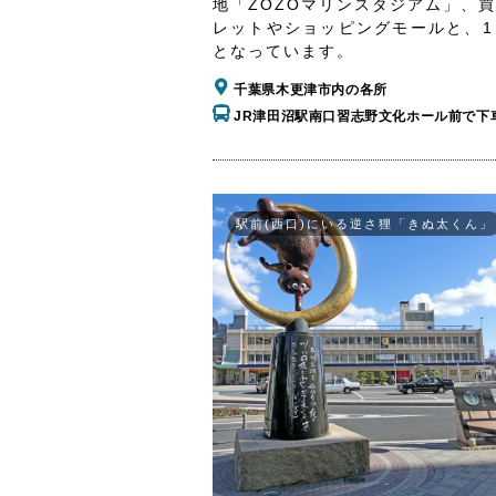
地「ZOZOマリンスタジアム」、
レットやショッピングモールと、1
となっています。
千葉県木更津市内の各所
JR津田沼駅南口習志野文化ホール前で下
駅前(西口)にいる逆さ狸「きぬ太くん」