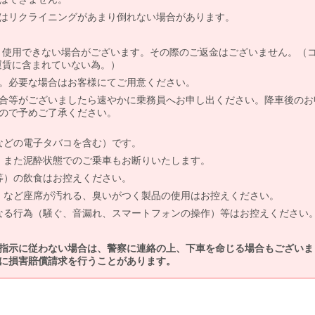
はリクライニングがあまり倒れない場合があります。
より使用できない場合がございます。その際のご返金はございません。（
、運賃に含まれていない為。）
。必要な場合はお客様にてご用意ください。
合等がございましたら速やかに乗務員へお申し出ください。降車後のお
ので予めご了承ください。
などの電子タバコを含む）です。
、また泥酔状態でのご乗車もお断りいたします。
等）の飲食はお控えください。
）など座席が汚れる、臭いがつく製品の使用はお控えください。
なる行為（騒ぐ、音漏れ、スマートフォンの操作）等はお控えください
指示に従わない場合は、警察に連絡の上、下車を命じる場合もございま
に損害賠償請求を行うことがあります。