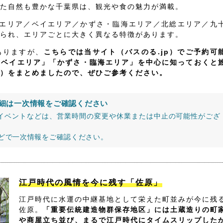
た自然も豊かな千葉県は、観光や食の魅力が満載。
飾エリア／ベイエリア／かずさ・臨海エリア／北総エリア／九
られ、エリアごとに大きく異なる特徴があります。
ありますが、
こちらでは当サイト（バスのる.jp）でご予約可
「ベイエリア」「かずさ・臨海エリア」を中心に知っておくと
）をまとめましたので、ぜひご参考ください。
細は一次情報をご確認ください
イベントなどは、営業時間の変更や休業または中止の可能性がござ
などで一次情報をご確認ください。
江戸時代の風情を今に残す「佐原」
江戸時代に水運の中継基地として栄えた町並みが今に残
佐原。
「重要伝統建造物群保存地区」には土蔵造りの町
や商屋立ち並び、まるで江戸時代にタイムスリップした