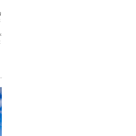
情
ま
が
と