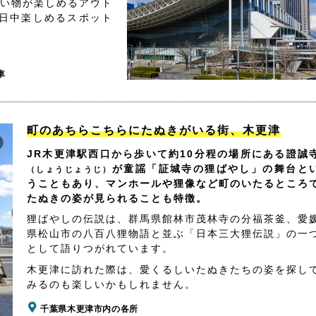
買い物が楽しめるアウト
日中楽しめるスポット
車
町のあちらこちらにたぬきがいる街、木更津
JR木更津駅西口から歩いて約10分程の場所にある證誠
が童謡「証城寺の狸ばやし」の舞台と
（しょうじょうじ）
うこともあり、マンホールや狸像など町のいたるところ
たぬきの姿が見られることも特徴。
狸ばやしの伝説は、群馬県館林市茂林寺の分福茶釜、愛
県松山市の八百八狸物語と並ぶ「日本三大狸伝説」の一
として語りつがれています。
木更津に訪れた際は、愛くるしいたぬきたちの姿を探し
みるのも楽しいかもしれません。
千葉県木更津市内の各所