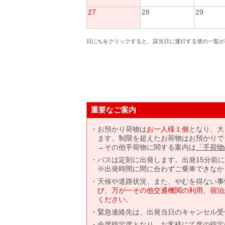
27
28
29
日にちをクリックすると、該当日に運行する便の一覧が
重要なご案内
お預かり荷物は
お一人様１個
となり、大
ます。制限を超えたお荷物はお預かりで
→その他手荷物に関する案内は
「手荷物
バスは定刻に出発します。出発15分前
※出発時間に間に合わずご乗車できなか
天候や道路状況、また、やむを得ない事
び、万が一その他交通機関の利用、宿泊
ください。
緊急連絡先は、出発当日のキャンセル受
全席指定席となり、お客様にて席の指定