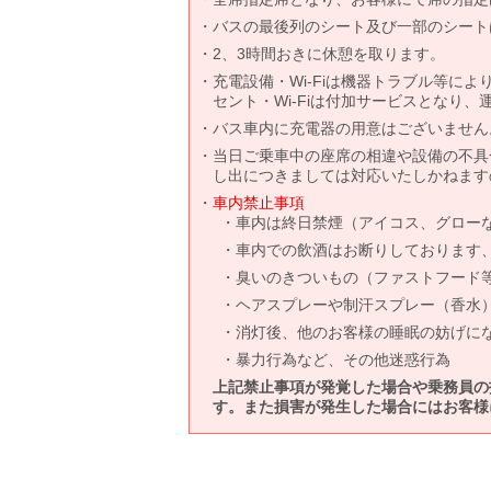
バスの最後列のシート及び一部のシート
2、3時間おきに休憩を取ります。
充電設備・Wi-Fiは機器トラブル等に
セント・Wi-Fiは付加サービスとなり
バス車内に充電器の用意はございません
当日ご乗車中の座席の相違や設備の不具
し出につきましては対応いたしかねます
車内禁止事項
車内は終日禁煙（アイコス、グロー
車内での飲酒はお断りしております
臭いのきついもの（ファストフード
ヘアスプレーや制汗スプレー（香水
消灯後、他のお客様の睡眠の妨げに
暴力行為など、その他迷惑行為
上記禁止事項が発覚した場合や乗務員の
す。また損害が発生した場合にはお客様