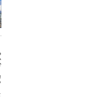
寺
い
で
媛
つ
て