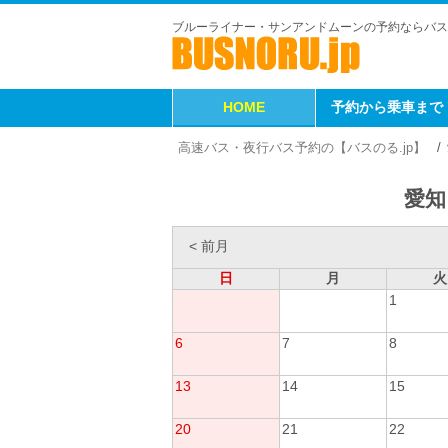
ブルーライナー・サンアンドムーンの予約ならバス
HOME
予約から乗車まで
高速バス・夜行バス予約の【バスのる.jp】
愛知
< 前月
日
月
火
1
6
7
8
13
14
15
20
21
22