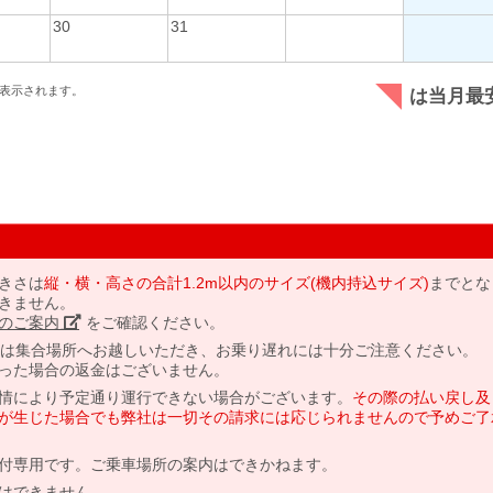
30
31
表示されます。
は当月最
きさは
縦・横・高さの合計1.2m以内のサイズ(機内持込サイズ)
までとな
きません。
のご案内」
をご確認ください。
には集合場所へお越しいただき、お乗り遅れには十分ご注意ください。
った場合の返金はございません。
情により予定通り運行できない場合がございます。
その際の払い戻し及
が生じた場合でも弊社は一切その請求には応じられませんので予めご了
付専用です。ご乗車場所の案内はできかねます。
はできません。