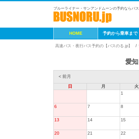
ブルーライナー・サンアンドムーンの予約ならバス
HOME
予約から乗車まで
高速バス・夜行バス予約の【バスのる.jp】
愛知
< 前月
日
月
火
1
6
7
8
13
14
15
20
21
22