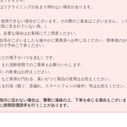
はリクライニングがあまり倒れない場合があります。
より使用できない場合がございます。その際のご返金はございません。（
、運賃に含まれていない為。）
。必要な場合はお客様にてご用意ください。
合等がございましたら速やかに乗務員へお申し出ください。降車後のお
ので予めご了承ください。
などの電子タバコを含む）です。
、また泥酔状態でのご乗車もお断りいたします。
等）の飲食はお控えください。
）など座席が汚れる、臭いがつく製品の使用はお控えください。
なる行為（騒ぐ、音漏れ、スマートフォンの操作）等はお控えください
指示に従わない場合は、警察に連絡の上、下車を命じる場合もございま
に損害賠償請求を行うことがあります。