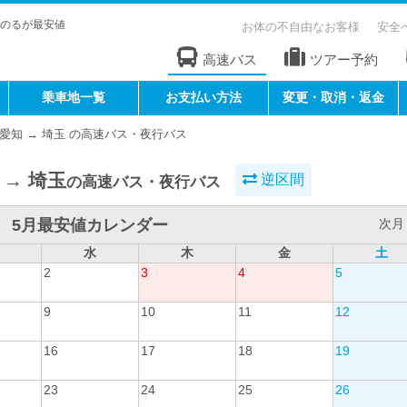
のるが最安値
お体の不自由なお客様
安全
高速バス
ツアー予約
乗車地一覧
お支払い方法
変更・取消・返金
愛知 → 埼玉 の高速バス・夜行バス
 → 埼玉
逆区間
の高速バス・夜行バス
5月最安値カレンダー
次月 
水
木
金
土
2
3
4
5
9
10
11
12
16
17
18
19
23
24
25
26