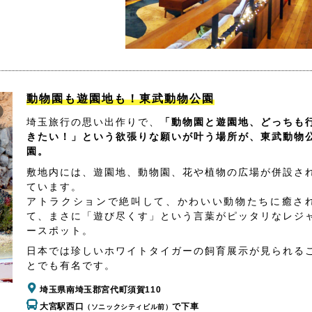
動物園も遊園地も！東武動物公園
埼玉旅行の思い出作りで、
「動物園と遊園地、どっちも
きたい！」という欲張りな願いが叶う場所が、東武動物
園。
敷地内には、遊園地、動物園、花や植物の広場が併設さ
ています。
アトラクションで絶叫して、かわいい動物たちに癒さ
て、まさに「遊び尽くす」という言葉がピッタリなレジ
ースポット。
日本では珍しいホワイトタイガーの飼育展示が見られる
とでも有名です。
埼玉県南埼玉郡宮代町須賀110
大宮駅西口
で下車
（ソニックシティビル前）