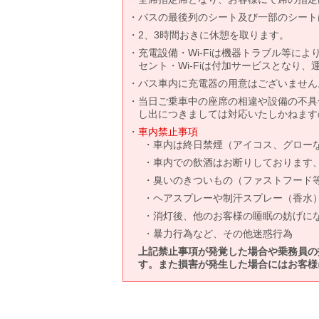
バスの最後列のシート及び一部のシート
2、3時間おきに休憩を取ります。
充電設備・Wi-Fiは機器トラブル等に
セント・Wi-Fiは付加サービスとなり
バス車内に充電器の用意はございません
当日ご乗車中の座席の相違や設備の不具
し出につきましては対応いたしかねます
車内禁止事項
車内は終日禁煙（アイコス、グロー
車内での飲酒はお断りしております
臭いのきついもの（ファストフード
ヘアスプレーや制汗スプレー（香水
消灯後、他のお客様の睡眠の妨げに
暴力行為など、その他迷惑行為
上記禁止事項が発覚した場合や乗務員の
す。また損害が発生した場合にはお客様