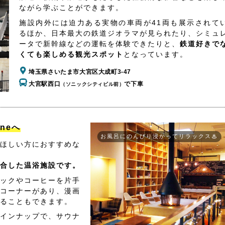
ながら学ぶことができます。
施設内外には迫力ある実物の車両が41両も展示されて
るほか、日本最大の鉄道ジオラマが見られたり、シミュ
ータで新幹線などの運転を体験できたりと、
鉄道好きで
くても楽しめる観光スポット
となっています。
埼玉県さいたま市大宮区大成町3-47
大宮駅西口
で下車
（ソニックシティビル前）
aneへ
お風呂にのんびり浸かってリラックス♨
ほしい方におすすめな
合した温浴施設です。
ックやコーヒーを片手
コーナーがあり、漫画
ることもできます。
インナップで、サウナ