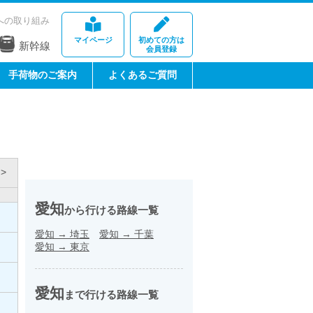
への取り組み
マイページ
初めての方は
新幹線
会員登録
手荷物のご案内
よくあるご質問
>
愛知
から行ける路線一覧
愛知
→
埼玉
愛知
→
千葉
愛知
→
東京
愛知
まで行ける路線一覧