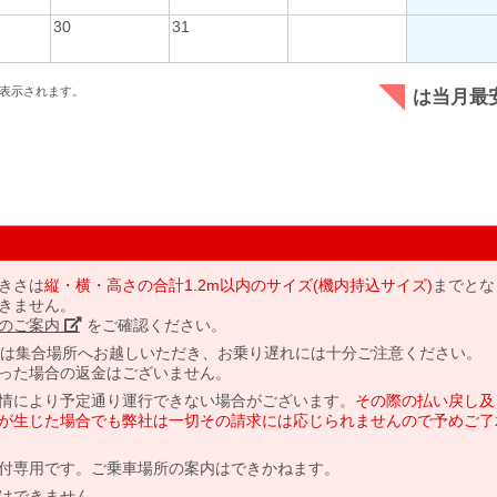
30
31
表示されます。
は当月最
きさは
縦・横・高さの合計1.2m以内のサイズ(機内持込サイズ)
までとな
きません。
のご案内」
をご確認ください。
には集合場所へお越しいただき、お乗り遅れには十分ご注意ください。
った場合の返金はございません。
情により予定通り運行できない場合がございます。
その際の払い戻し及
が生じた場合でも弊社は一切その請求には応じられませんので予めご了
付専用です。ご乗車場所の案内はできかねます。
はできません。