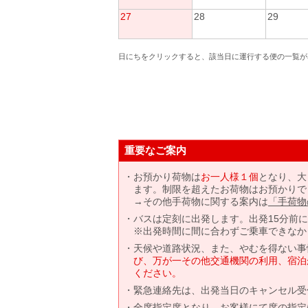
27
28
29
日にちをクリックすると、該当日に運行する便の一覧が
重要なご案内
お預かり荷物は
お一人様１個
となり、大
ます。制限を超えたお荷物はお預かりで
→その他手荷物に関する案内は
「手荷物
バスは定刻に出発します。出発15分前
※出発時間に間に合わずご乗車できなか
天候や道路状況、また、やむを得ない事
び、万が一その他交通機関の利用、宿泊
ください。
緊急連絡先は、出発当日のキャンセル受
全席指定席となり、お客様にて席の指定