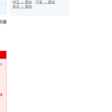
埼玉
→
愛知
千葉
→
愛知
東京
→
愛知
安値
り
承