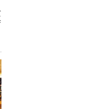
い
レ
な