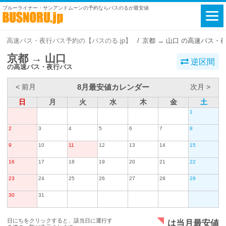
ブルーライナー・サンアンドムーンの予約ならバスのるが最安値
高速バス・夜行バス予約の【バスのる.jp】
京都 → 山口 の高速バス・
京都 → 山口
逆区間
の高速バス・夜行バス
8月最安値カレンダー
< 前月
次月 >
日
月
火
水
木
金
土
1
2
3
4
5
6
7
8
9
10
11
12
13
14
15
16
17
18
19
20
21
22
23
24
25
26
27
28
29
30
31
日にちをクリックすると、該当日に運行す
は当月最安値