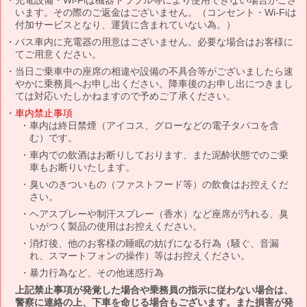
います。その際のご返金はございません。（コンセント・Wi-Fiは
付加サービスとなり、運賃に含まれていない為。）
バス車内に充電器の用意はございません。必要な場合はお客様に
てご用意ください。
当日ご乗車中の座席の相違や設備の不具合等がございましたら速
やかに乗務員へお申し出ください。降車後のお申し出につきまし
ては対応いたしかねますので予めご了承ください。
車内禁止事項
車内は終日禁煙（アイコス、グローなどの電子タバコを含
む）です。
車内での飲酒はお断りしております、また泥酔状態でのご乗
車もお断りいたします。
臭いのきついもの（ファストフード等）の飲食はお控えくだ
さい。
ヘアスプレーや制汗スプレー（香水）など座席が汚れる、臭
いがつく製品の使用はお控えください。
消灯後、他のお客様の睡眠の妨げになる行為（騒ぐ、音漏
れ、スマートフォンの操作）等はお控えください。
暴力行為など、その他迷惑行為
上記禁止事項が発覚した場合や乗務員の指示に従わない場合は、
警察に連絡の上、下車を命じる場合もございます。また損害が発