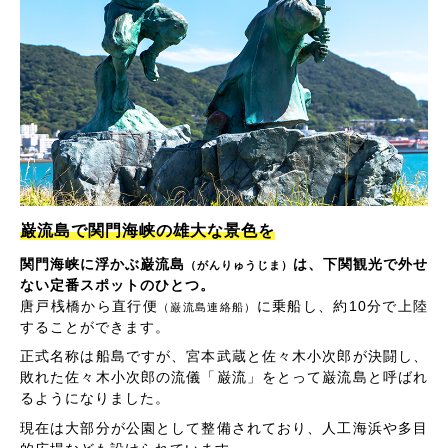
巌流島で関門海峡の雄大な景色を
関門海峡に浮かぶ巌流島
は、下関観光で外せ
（がんりゅうじま）
ない定番スポットのひとつ。
唐戸桟橋から直行便
に乗船し、約10分で上陸
（巌流島連絡船）
することができます。
正式名称は船島ですが、宮本武蔵と佐々木小次郎が決闘し、
敗れた佐々木小次郎の流儀「巌流」をとって巌流島と呼ばれ
るようになりました。
現在は大部分が公園として整備されており、人工海浜や多目