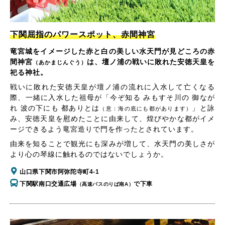
下関屈指のパワースポット、赤間神宮
竜宮城をイメージした赤と白の美しい水天門が見どころの赤
間神宮
は、壇ノ浦の戦いに敗れた安徳天皇を
（あかまじんぐう）
祀る神社。
戦いに敗れた安徳天皇が壇ノ浦の流れに入水して亡くなる
際、一緒に入水した祖母が「今ぞ知る みもすそ川の 御なが
れ 波の下にも 都ありとは
」と詠
（意：海の底にも都があります）
み、安徳天皇を慰めたことに由来して、煌びやかな都がイメ
ージできるよう竜宮造りで門を作ったとされています。
由来を知ることで観光にも深みが増して、水天門の美しさが
より心の琴線に触れるのではないでしょうか。
山口県下関市阿弥陀寺町4-1
下関駅南口交通広場
で下車
（高速バスのりば南A）