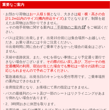
重要なご案内
お預かり荷物は
お一人様１個
となり、大きさは
縦・横・高さの合
計1.2m以内のサイズ(機内持込サイズ)
までとなります。制限を超
えたお荷物はお預かりできません。
→その他手荷物に関する案内は
「手荷物のご案内」
をご確認くだ
さい。
バスは定刻に出発します。出発15分前には集合場所へお越しいた
だき、お乗り遅れには十分ご注意ください。
※出発時間に間に合わずご乗車できなかった場合の返金はござい
ません。
天候や道路状況、また、やむを得ない事情により予定通り運行で
きない場合がございます。
その際の払い戻し及び、万が一その他
交通機関の利用、宿泊が生じた場合でも弊社は一切その請求には
応じられませんので予めご了承ください。
緊急連絡先は、出発当日のキャンセル受付専用です。ご乗車場所
の案内はできかねます。
全席指定席となり、お客様にて席の指定はできません。
バスの最後列のシート及び一部のシートはリクライニングがあま
り倒れない場合があります。
2、3時間おきに休憩を取ります。
充電設備・Wi-Fiは機器トラブル等により使用できない場合がござ