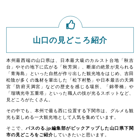
山口の見どころ紹介
本州最西端の山口県は、日本最大級のカルスト台地「秋吉
台」やその地下に広がる「秋芳洞」、断崖の絶景が見られる
「青海島」といった自然が作り出した観光地をはじめ、吉田
松陰が多くの逸材を輩出した「松下村塾」や日本最古の天満
宮「防府天満宮」などの歴史を感じる場所、「錦帯橋」や
「瑠璃光寺五重塔」といった職人の技が光るスポットなど、
見どころがたくさん。
その中でも、本州で最も西に位置する下関市は、グルメも観
光も楽しめる一大観光地として人気を集めています。
そこで、
バスのる.jp編集部がピックアップした山口県下関
市の見どころをご紹介
していきたいと思います。