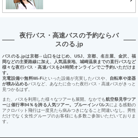
夜行バス・高速バスの予約ならバ
スのる.jp
バスのる.jpは京都⇔山口をはじめ、USJ、京都、名古屋、金沢、福
岡などの主要路線に加え、人気温泉地、城崎温泉までの直行バスなど
様々な夜行バス・高速バスを24時間オンラインでご予約いただけま
す。
充電設備
や
無料Wi-Fi
といった設備が充実したバスや、
自転車や楽器
が積み込める
バスなど、あなたに合った夜行バス・高速バスがきっと
見つかるはず。
また、バスを利用した様々なツアーも展開。なかでも
航空祭見学ツア
ー
は
催行率94％を誇る人気ツアー。ブルーインパルス
による感動の
アクロバット飛行は一度見たら病みつきになること間違いなし。男性
だけでなく女性グループのお客様にも多数ご参加いただいておりま
す。