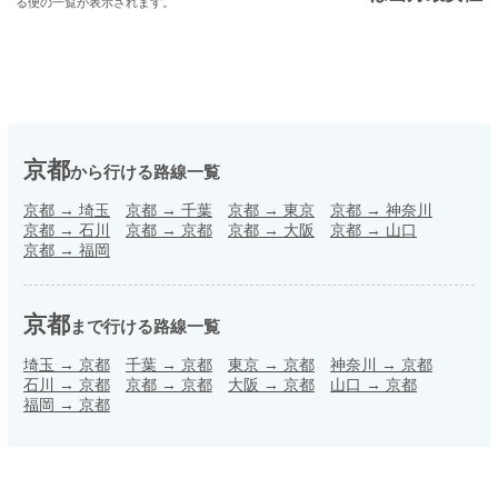
る便の一覧が表示されます。
京都
から行ける路線一覧
京都
→
埼玉
京都
→
千葉
京都
→
東京
京都
→
神奈川
京都
→
石川
京都
→
京都
京都
→
大阪
京都
→
山口
京都
→
福岡
京都
まで行ける路線一覧
埼玉
→
京都
千葉
→
京都
東京
→
京都
神奈川
→
京都
石川
→
京都
京都
→
京都
大阪
→
京都
山口
→
京都
福岡
→
京都