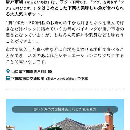
唐戸市場
は、フク
（からといちば）
（下関では、「フグ」を濁さず「フ
をはじめとした下関の美味しい魚が食べられ
ク」と呼びます。）
る大人気スポット。
1貫100円～500円程のお寿司の中から好きなネタを選んで好
きなだけパックに詰めていくお寿司バイキングが唐戸市場の
定番となっていますが、もちろん海鮮丼や刺身なども味わう
ことができます。
市場で購入した食べ物などは市場を見渡せる場所で食べるこ
とができ、活気のあふれたシチュエーションにワクワクする
こと間違いなしです。
山口県下関市唐戸町5-50
下関駅南口交通広場
で下車
（高速バスのりば南A）
赤レンガの異国情緒あふれる外観も魅力