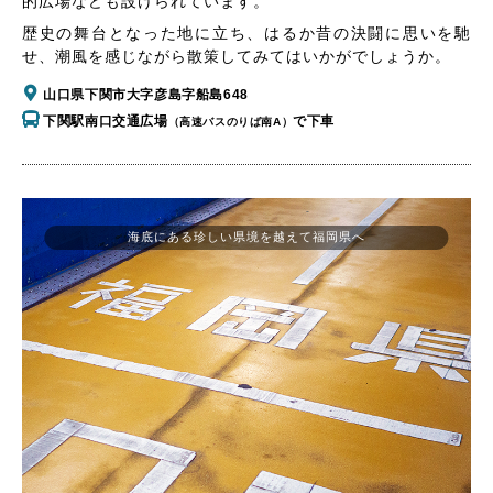
的広場なども設けられています。
歴史の舞台となった地に立ち、はるか昔の決闘に思いを馳
せ、潮風を感じながら散策してみてはいかがでしょうか。
山口県下関市大字彦島字船島648
下関駅南口交通広場
で下車
（高速バスのりば南A）
海底にある珍しい県境を越えて福岡県へ