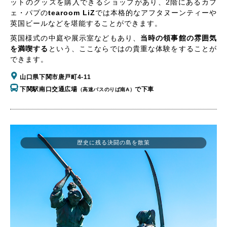
ットのグッズを購入できるショップがあり、2階にあるカフ
ェ・パプの
tearoom LiZ
では本格的なアフタヌーンティーや
英国ビールなどを堪能することができます。
英国様式の中庭や展示室などもあり、
当時の領事館の雰囲気
を満喫する
という、ここならではの貴重な体験をすることが
できます。
山口県下関市唐戸町4-11
下関駅南口交通広場
で下車
（高速バスのりば南A）
歴史に残る決闘の島を散策