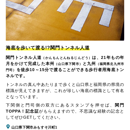
海底を歩いて渡る!?関門トンネル人道
関門トンネル人道
は、21年もの年
（かんもんとんねるじんどう）
月をかけて完成した本州
と九州
（山口県下関市）
（福岡県北九州市
を徒歩10～15分で渡ることができる歩行者用海底トン
門司）
ネルです。
トンネルの真ん中あたりまで歩くと山口県と福岡県の県境の
標識が見えてきますが、これが珍しい海底の標識として有名
となっています。
下関側と門司側の双方にあるスタンプを押せば、
関門
TOPPA！記念証
がもらえますので、不思議な経験の記念と
してぜひGETしてください。
山口県下関市みもすそ川町1