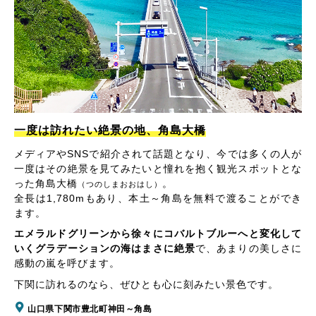
一度は訪れたい絶景の地、角島大橋
メディアやSNSで紹介されて話題となり、今では多くの人が
一度はその絶景を見てみたいと憧れを抱く観光スポットとな
った角島大橋
。
（つのしまおおはし）
全長は1,780mもあり、本土～角島を無料で渡ることができ
ます。
エメラルドグリーンから徐々にコバルトブルーへと変化して
いくグラデーションの海はまさに絶景
で、あまりの美しさに
感動の嵐を呼びます。
下関に訪れるのなら、ぜひとも心に刻みたい景色です。
山口県下関市豊北町神田～角島