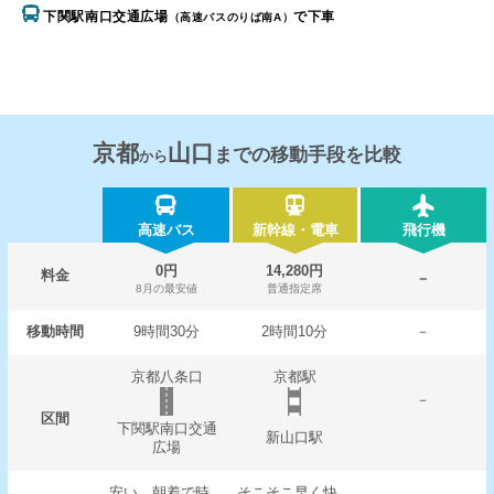
下関駅南口交通広場
で下車
（高速バスのりば南A）
京都
山口
までの移動手段を比較
から
高速バス
新幹線・電車
飛行機
0円
14,280円
料金
－
8月の最安値
普通指定席
移動時間
9時間30分
2時間10分
－
京都八条口
京都駅
－
区間
下関駅南口交通
新山口駅
広場
安い。朝着で時
そこそこ早く快