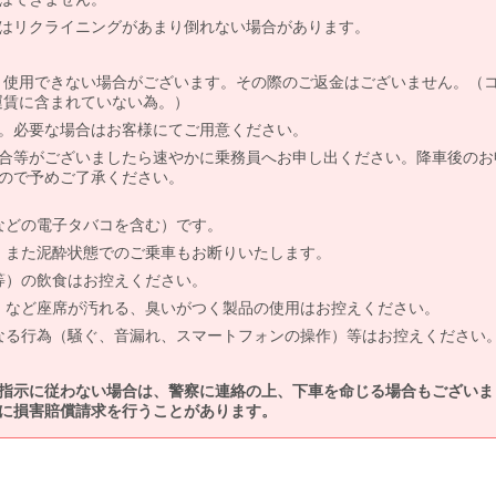
はリクライニングがあまり倒れない場合があります。
より使用できない場合がございます。その際のご返金はございません。（
、運賃に含まれていない為。）
。必要な場合はお客様にてご用意ください。
合等がございましたら速やかに乗務員へお申し出ください。降車後のお
ので予めご了承ください。
などの電子タバコを含む）です。
、また泥酔状態でのご乗車もお断りいたします。
等）の飲食はお控えください。
）など座席が汚れる、臭いがつく製品の使用はお控えください。
なる行為（騒ぐ、音漏れ、スマートフォンの操作）等はお控えください
指示に従わない場合は、警察に連絡の上、下車を命じる場合もございま
に損害賠償請求を行うことがあります。