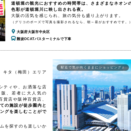
道頓堀の観光におすすめの時間帯は、さまざまなネオン
色彩が道頓堀川に映し出される夜。
大阪の活気を感じられ、旅の気分も盛り上がります。
（グリコのポーズで写真を撮影されるなら、朝～昼がおすすめです。
大阪府大阪市中央区
難波OCATバスターミナルで下車
駅近で気が向くままにショッピング♫
、キタ（梅田）エリア
シティや、お洒落な店
大阪、若者に大人気の
百貨店や阪神百貨店、
ての施設が徒歩圏内と
ングを楽しむことがで
ムを探すのも楽しいか