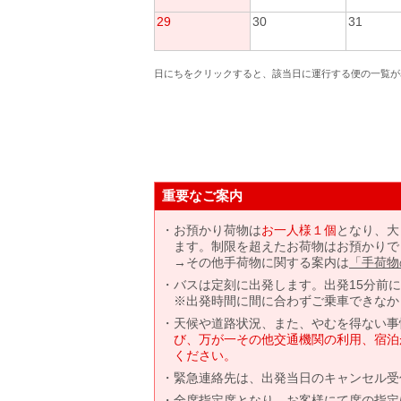
29
30
31
日にちをクリックすると、該当日に運行する便の一覧が
重要なご案内
お預かり荷物は
お一人様１個
となり、大
ます。制限を超えたお荷物はお預かりで
→その他手荷物に関する案内は
「手荷物
バスは定刻に出発します。出発15分前
※出発時間に間に合わずご乗車できなか
天候や道路状況、また、やむを得ない事
び、万が一その他交通機関の利用、宿泊
ください。
緊急連絡先は、出発当日のキャンセル受
全席指定席となり、お客様にて席の指定