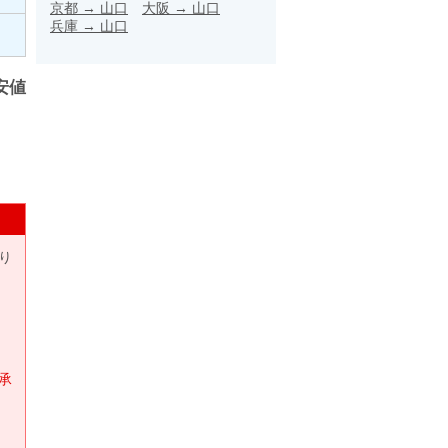
京都
→
山口
大阪
→
山口
兵庫
→
山口
安値
り
承