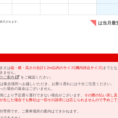
表示されます。
は当月最
きさは
縦・横・高さの合計1.2m以内のサイズ(機内持込サイズ)
までとな
きません。
のご案内」
をご確認ください。
には集合場所へお越しいただき、お乗り遅れには十分ご注意ください。
った場合の返金はございません。
情により予定通り運行できない場合がございます。
その際の払い戻し及
が生じた場合でも弊社は一切その請求には応じられませんので予めご了
付専用です。ご乗車場所の案内はできかねます。
はできません。