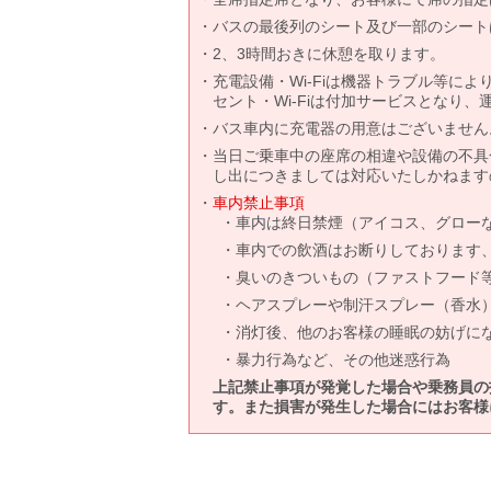
バスの最後列のシート及び一部のシート
2、3時間おきに休憩を取ります。
充電設備・Wi-Fiは機器トラブル等に
セント・Wi-Fiは付加サービスとなり
バス車内に充電器の用意はございません
当日ご乗車中の座席の相違や設備の不具
し出につきましては対応いたしかねます
車内禁止事項
車内は終日禁煙（アイコス、グロー
車内での飲酒はお断りしております
臭いのきついもの（ファストフード
ヘアスプレーや制汗スプレー（香水
消灯後、他のお客様の睡眠の妨げに
暴力行為など、その他迷惑行為
上記禁止事項が発覚した場合や乗務員の
す。また損害が発生した場合にはお客様