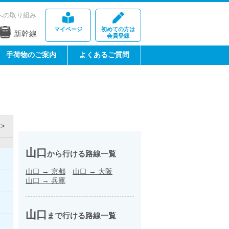
への取り組み
マイページ
初めての方は
新幹線
会員登録
手荷物のご案内
よくあるご質問
>
山口
から行ける路線一覧
山口
→
京都
山口
→
大阪
山口
→
兵庫
山口
まで行ける路線一覧