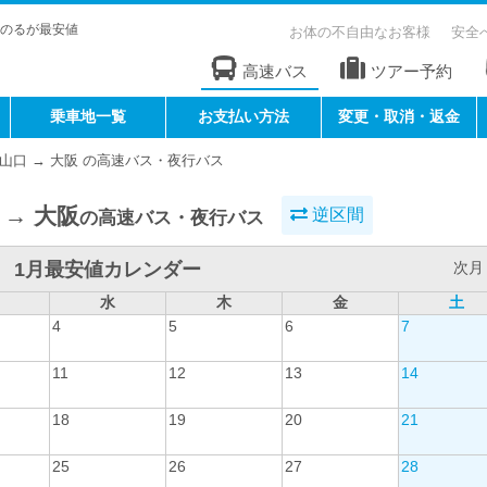
のるが最安値
お体の不自由なお客様
安全
高速バス
ツアー予約
乗車地一覧
お支払い方法
変更・取消・返金
山口 → 大阪 の高速バス・夜行バス
 → 大阪
逆区間
の高速バス・夜行バス
1月最安値カレンダー
次月 
水
木
金
土
4
5
6
7
11
12
13
14
18
19
20
21
25
26
27
28