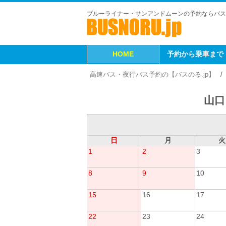
ブルーライナー・サンアンドムーンの予約ならバス
HOME
予約から乗車まで
高速バス・夜行バス予約の【バスのる.jp】
山口
日
月
火
1
2
3
8
9
10
15
16
17
22
23
24