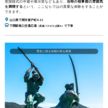
英国様式の中庭や展示室などもあり、
当時の領事館の雰囲気
を満喫する
という、ここならではの貴重な体験をすることが
できます。
山口県下関市唐戸町4-11
下関駅南口交通広場
で下車
（高速バスのりば南A）
歴史に残る決闘の島を散策