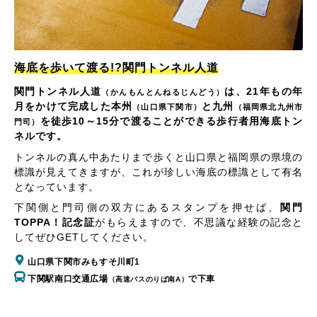
海底を歩いて渡る!?関門トンネル人道
関門トンネル人道
は、21年もの年
（かんもんとんねるじんどう）
月をかけて完成した本州
と九州
（山口県下関市）
（福岡県北九州市
を徒歩10～15分で渡ることができる歩行者用海底トン
門司）
ネルです。
トンネルの真ん中あたりまで歩くと山口県と福岡県の県境の
標識が見えてきますが、これが珍しい海底の標識として有名
となっています。
下関側と門司側の双方にあるスタンプを押せば、
関門
TOPPA！記念証
がもらえますので、不思議な経験の記念と
してぜひGETしてください。
山口県下関市みもすそ川町1
下関駅南口交通広場
で下車
（高速バスのりば南A）