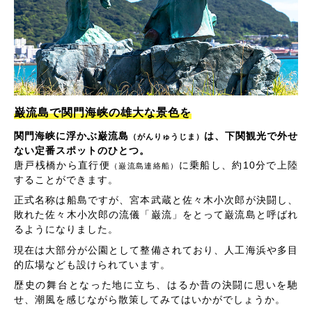
巌流島で関門海峡の雄大な景色を
関門海峡に浮かぶ巌流島
は、下関観光で外せ
（がんりゅうじま）
ない定番スポットのひとつ。
唐戸桟橋から直行便
に乗船し、約10分で上陸
（巌流島連絡船）
することができます。
正式名称は船島ですが、宮本武蔵と佐々木小次郎が決闘し、
敗れた佐々木小次郎の流儀「巌流」をとって巌流島と呼ばれ
るようになりました。
現在は大部分が公園として整備されており、人工海浜や多目
的広場なども設けられています。
歴史の舞台となった地に立ち、はるか昔の決闘に思いを馳
せ、潮風を感じながら散策してみてはいかがでしょうか。