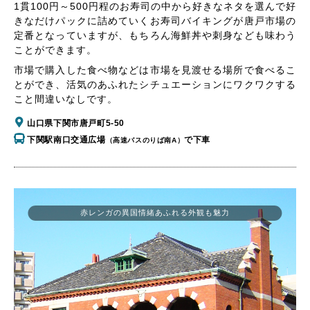
1貫100円～500円程のお寿司の中から好きなネタを選んで好
きなだけパックに詰めていくお寿司バイキングが唐戸市場の
定番となっていますが、もちろん海鮮丼や刺身なども味わう
ことができます。
市場で購入した食べ物などは市場を見渡せる場所で食べるこ
とができ、活気のあふれたシチュエーションにワクワクする
こと間違いなしです。
山口県下関市唐戸町5-50
下関駅南口交通広場
で下車
（高速バスのりば南A）
赤レンガの異国情緒あふれる外観も魅力