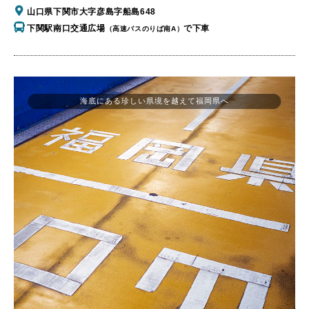
山口県下関市大字彦島字船島648
下関駅南口交通広場
で下車
（高速バスのりば南A）
海底にある珍しい県境を越えて福岡県へ