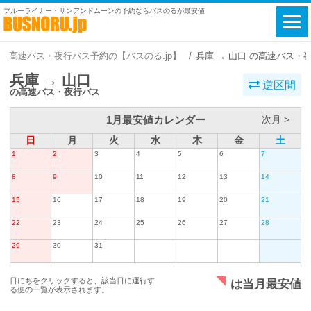
ブルーライナー・サンアンドムーンの予約ならバスのるが最安値
高速バス・夜行バス予約の【バスのる.jp】
兵庫 → 山口 の高速バス・
兵庫 → 山口
逆区間
の高速バス・夜行バス
1月最安値カレンダー
次月 >
日
月
火
水
木
金
土
1
2
3
4
5
6
7
8
9
10
11
12
13
14
15
16
17
18
19
20
21
22
23
24
25
26
27
28
29
30
31
日にちをクリックすると、該当日に運行す
は当月最安値
る便の一覧が表示されます。