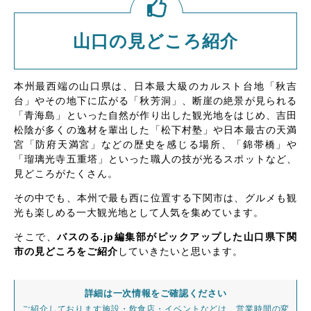
山口の見どころ紹介
本州最西端の山口県は、日本最大級のカルスト台地「秋吉
台」やその地下に広がる「秋芳洞」、断崖の絶景が見られる
「青海島」といった自然が作り出した観光地をはじめ、吉田
松陰が多くの逸材を輩出した「松下村塾」や日本最古の天満
宮「防府天満宮」などの歴史を感じる場所、「錦帯橋」や
「瑠璃光寺五重塔」といった職人の技が光るスポットなど、
見どころがたくさん。
その中でも、本州で最も西に位置する下関市は、グルメも観
光も楽しめる一大観光地として人気を集めています。
そこで、
バスのる.jp編集部がピックアップした山口県下関
市の見どころをご紹介
していきたいと思います。
詳細は一次情報をご確認ください
ご紹介しております施設・飲食店・イベントなどは、営業時間の変