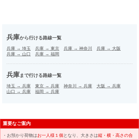
兵庫
から行ける路線一覧
兵庫
→
埼玉
兵庫
→
東京
兵庫
→
神奈川
兵庫
→
大阪
兵庫
→
山口
兵庫
→
福岡
兵庫
まで行ける路線一覧
埼玉
→
兵庫
東京
→
兵庫
神奈川
→
兵庫
大阪
→
兵庫
山口
→
兵庫
福岡
→
兵庫
重要なご案内
お預かり荷物は
お一人様１個
となり、大きさは
縦・横・高さの合