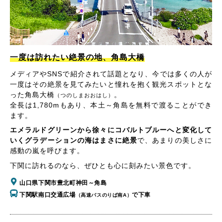
一度は訪れたい絶景の地、角島大橋
メディアやSNSで紹介されて話題となり、今では多くの人が
一度はその絶景を見てみたいと憧れを抱く観光スポットとな
った角島大橋
。
（つのしまおおはし）
全長は1,780mもあり、本土～角島を無料で渡ることができ
ます。
エメラルドグリーンから徐々にコバルトブルーへと変化して
いくグラデーションの海はまさに絶景
で、あまりの美しさに
感動の嵐を呼びます。
下関に訪れるのなら、ぜひとも心に刻みたい景色です。
山口県下関市豊北町神田～角島
下関駅南口交通広場
で下車
（高速バスのりば南A）