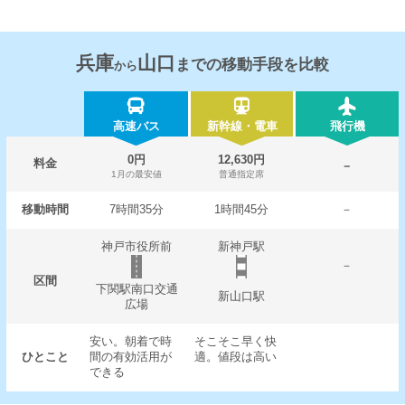
兵庫
山口
までの移動手段を比較
から
高速バス
新幹線・電車
飛行機
0円
12,630円
料金
－
1月の最安値
普通指定席
移動時間
7時間35分
1時間45分
－
神戸市役所前
新神戸駅
－
区間
下関駅南口交通
新山口駅
広場
安い。朝着で時
そこそこ早く快
ひとこと
間の有効活用が
適。値段は高い
できる