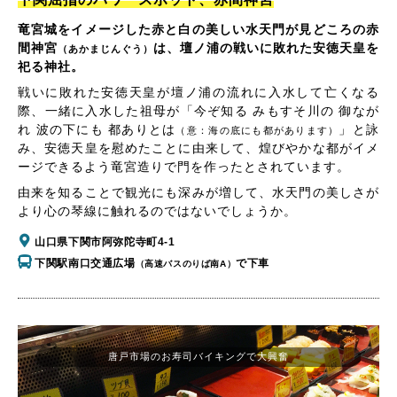
竜宮城をイメージした赤と白の美しい水天門が見どころの赤
間神宮
は、壇ノ浦の戦いに敗れた安徳天皇を
（あかまじんぐう）
祀る神社。
戦いに敗れた安徳天皇が壇ノ浦の流れに入水して亡くなる
際、一緒に入水した祖母が「今ぞ知る みもすそ川の 御なが
れ 波の下にも 都ありとは
」と詠
（意：海の底にも都があります）
み、安徳天皇を慰めたことに由来して、煌びやかな都がイメ
ージできるよう竜宮造りで門を作ったとされています。
由来を知ることで観光にも深みが増して、水天門の美しさが
より心の琴線に触れるのではないでしょうか。
山口県下関市阿弥陀寺町4-1
下関駅南口交通広場
で下車
（高速バスのりば南A）
唐戸市場のお寿司バイキングで大興奮