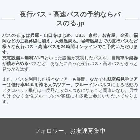
夜行バス・高速バスの予約ならバ
スのる.jp
バスのる.jpは兵庫⇔山口をはじめ、USJ、京都、名古屋、金沢、福
岡などの主要路線に加え、人気温泉地、城崎温泉までの直行バスなど
様々な夜行バス・高速バスを24時間オンラインでご予約いただけま
す。
充電設備
や
無料Wi-Fi
といった設備が充実したバスや、
自転車や楽器
が積み込める
バスなど、あなたに合った夜行バス・高速バスがきっと
見つかるはず。
また、バスを利用した様々なツアーも展開。なかでも
航空祭見学ツア
ー
は
催行率94％を誇る人気ツアー。ブルーインパルス
による感動の
アクロバット飛行は一度見たら病みつきになること間違いなし。男性
だけでなく女性グループのお客様にも多数ご参加いただいておりま
す。
フォロワー、お友達募集中