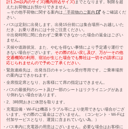
計1.2m以内のサイズ(機内持込サイズ)
までとなります。制限を超
えたお荷物はお預かりできません。
→その他手荷物に関する案内は
「手荷物のご案内」
をご確認くだ
さい。
バスは定刻に出発します。出発15分前には集合場所へお越しいた
だき、お乗り遅れには十分ご注意ください。
※出発時間に間に合わずご乗車できなかった場合の返金はござい
ません。
天候や道路状況、また、やむを得ない事情により予定通り運行で
きない場合がございます。
その際の払い戻し及び、万が一その他
交通機関の利用、宿泊が生じた場合でも弊社は一切その請求には
応じられませんので予めご了承ください。
緊急連絡先は、出発当日のキャンセル受付専用です。ご乗車場所
の案内はできかねます。
全席指定席となり、お客様にて席の指定はできません。
バスの最後列のシート及び一部のシートはリクライニングがあま
り倒れない場合があります。
2、3時間おきに休憩を取ります。
充電設備・Wi-Fiは機器トラブル等により使用できない場合がござ
います。その際のご返金はございません。（コンセント・Wi-Fiは
付加サービスとなり、運賃に含まれていない為。）
バス車内に充電器の用意はございません。必要な場合はお客様に