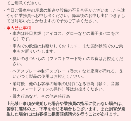
てご用意ください。
当日ご乗車中の座席の相違や設備の不具合等がございましたら速
やかに乗務員へお申し出ください。降車後のお申し出につきまし
ては対応いたしかねますので予めご了承ください。
車内禁止事項
車内は終日禁煙（アイコス、グローなどの電子タバコを含
む）です。
車内での飲酒はお断りしております、また泥酔状態でのご乗
車もお断りいたします。
臭いのきついもの（ファストフード等）の飲食はお控えくだ
さい。
ヘアスプレーや制汗スプレー（香水）など座席が汚れる、臭
いがつく製品の使用はお控えください。
消灯後、他のお客様の睡眠の妨げになる行為（騒ぐ、音漏
れ、スマートフォンの操作）等はお控えください。
暴力行為など、その他迷惑行為
上記禁止事項が発覚した場合や乗務員の指示に従わない場合は、
警察に連絡の上、下車を命じる場合もございます。また損害が発
生した場合にはお客様に損害賠償請求を行うことがあります。