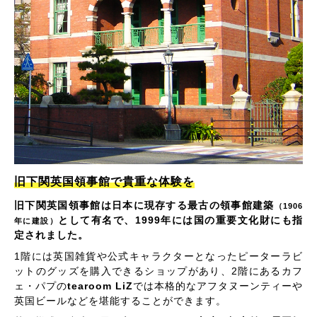
旧下関英国領事館で貴重な体験を
旧下関英国領事館は日本に現存する最古の領事館建築
（1906
として有名で、1999年には国の重要文化財にも指
年に建設）
定されました。
1階には英国雑貨や公式キャラクターとなったピーターラビ
ットのグッズを購入できるショップがあり、2階にあるカフ
ェ・パプの
tearoom LiZ
では本格的なアフタヌーンティーや
英国ビールなどを堪能することができます。