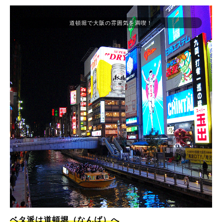
道頓堀で大阪の雰囲気を満喫！
ベタ派は道頓堀（なんば）へ