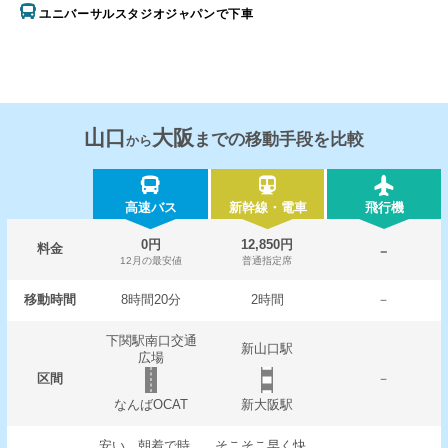
ユニバーサルスタジオジャパンで下車
山口
大阪
までの移動手段を比較
から
高速バス
新幹線・電車
飛行機
0円
12,850円
料金
－
12月の最安値
普通指定席
移動時間
8時間20分
2時間
－
下関駅南口交通
新山口駅
広場
区間
－
なんばOCAT
新大阪駅
安い。朝着で時
そこそこ早く快