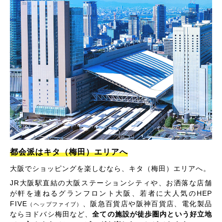
都会派はキタ（梅田）エリアへ
大阪でショッピングを楽しむなら、キタ（梅田）エリアへ。
JR大阪駅直結の大阪ステーションシティや、お洒落な店舗
が軒を連ねるグランフロント大阪、若者に大人気のHEP
FIVE
、阪急百貨店や阪神百貨店、電化製品
（ヘップファイブ）
ならヨドバシ梅田など、
全ての施設が徒歩圏内という好立地