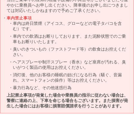
やかに乗務員へお申し出ください。降車後のお申し出につきまし
ては対応いたしかねますので予めご了承ください。
車内禁止事項
車内は終日禁煙（アイコス、グローなどの電子タバコを含
む）です。
車内での飲酒はお断りしております、また泥酔状態でのご乗
車もお断りいたします。
臭いのきついもの（ファストフード等）の飲食はお控えくだ
さい。
ヘアスプレーや制汗スプレー（香水）など座席が汚れる、臭
いがつく製品の使用はお控えください。
消灯後、他のお客様の睡眠の妨げになる行為（騒ぐ、音漏
れ、スマートフォンの操作）等はお控えください。
暴力行為など、その他迷惑行為
上記禁止事項が発覚した場合や乗務員の指示に従わない場合は、
警察に連絡の上、下車を命じる場合もございます。また損害が発
生した場合にはお客様に損害賠償請求を行うことがあります。