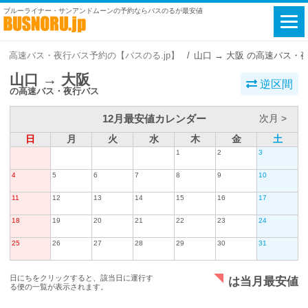
ブルーライナー・サンアンドムーンの予約ならバスのるが最安値
高速バス・夜行バス予約の【バスのる.jp】
山口 → 大阪 の高速バス・
山口 → 大阪
逆区間
の高速バス・夜行バス
12月最安値カレンダー
次月 >
日
月
火
水
木
金
土
1
2
3
4
5
6
7
8
9
10
11
12
13
14
15
16
17
18
19
20
21
22
23
24
25
26
27
28
29
30
31
日にちをクリックすると、該当日に運行す
は当月最安値
る便の一覧が表示されます。