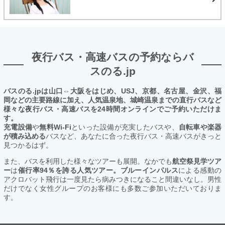
夜行バス・高速バスの予約ならバ
スのる.jp
バスのる.jpは山口⇔大阪をはじめ、USJ、京都、名古屋、金沢、福
岡などの主要路線に加え、人気温泉地、城崎温泉までの直行バスなど
様々な夜行バス・高速バスを24時間オンラインでご予約いただけま
す。
充電設備
や
無料Wi-Fi
といった設備が充実したバスや、
自転車や楽器
が積み込める
バスなど、あなたに合った夜行バス・高速バスがきっと
見つかるはず。
また、バスを利用した様々なツアーも展開。なかでも
航空祭見学ツア
ー
は
催行率94％を誇る人気ツアー。ブルーインパルス
による感動の
アクロバット飛行は一度見たら病みつきになること間違いなし。男性
だけでなく女性グループのお客様にも多数ご参加いただいておりま
す。