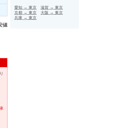
愛知
→
東京
滋賀
→
東京
京都
→
東京
大阪
→
東京
兵庫
→
東京
安値
り
承