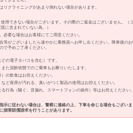
はリクライニングがあまり倒れない場合があります。
より使用できない場合がございます。その際のご返金はございません。（
、運賃に含まれていない為。）
。必要な場合はお客様にてご用意ください。
合等がございましたら速やかに乗務員へお申し出ください。降車後のお
ので予めご了承ください。
などの電子タバコを含む）です。
、また泥酔状態でのご乗車もお断りいたします。
等）の飲食はお控えください。
）など座席が汚れる、臭いがつく製品の使用はお控えください。
なる行為（騒ぐ、音漏れ、スマートフォンの操作）等はお控えください
指示に従わない場合は、警察に連絡の上、下車を命じる場合もございま
に損害賠償請求を行うことがあります。