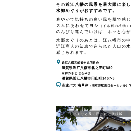
その
近江八幡の風景を最大限に楽し
水郷めぐりがおすすめです。
爽やかで気持ちの良い風を肌で感じ
ズムにあわせてヨシ
（イネ科の植物）
のんびり進んでいけば、ホッと心が
水郷めぐりのあとは、江八幡市の中
近江商人の知恵で造られた人口の水
感じられます。
近江八幡和船観光協同組合
滋賀県近江八幡市北之庄町880
水郷のさと まるやま
滋賀県近江八幡市円山町1467-3
高速バス 南草津
（南草津駅東口ターミナル）
じっくりと見て回りたい彦根城