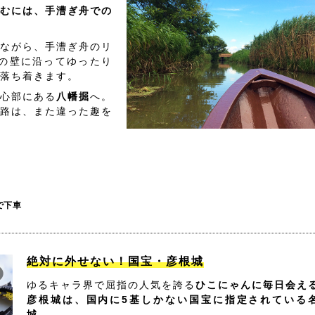
むには、手漕ぎ舟での
ながら、手漕ぎ舟のリ
の壁に沿ってゆったり
落ち着きます。
心部にある
八幡掘
へ。
路は、また違った趣を
で下車
絶対に外せない！国宝・彦根城
ゆるキャラ界で屈指の人気を誇る
ひこにゃんに毎日会え
彦根城は、国内に5基しかない国宝に指定されている
城。