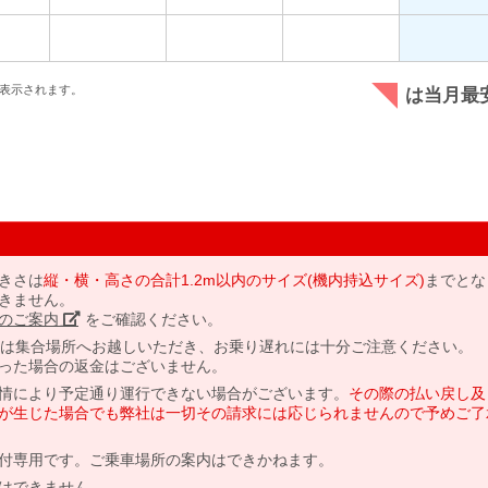
表示されます。
は当月最
きさは
縦・横・高さの合計1.2m以内のサイズ(機内持込サイズ)
までとな
きません。
のご案内」
をご確認ください。
には集合場所へお越しいただき、お乗り遅れには十分ご注意ください。
った場合の返金はございません。
情により予定通り運行できない場合がございます。
その際の払い戻し及
が生じた場合でも弊社は一切その請求には応じられませんので予めご了
付専用です。ご乗車場所の案内はできかねます。
はできません。