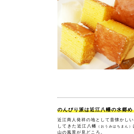
のんびり派は近江八幡の水郷め
近江商人発祥の地として昔懐かしい
してきた近江八幡
（おうみはちまん）
山の風景が見どころ。