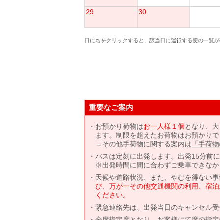
29
30
日にちをクリックすると、該当日に運行する便の一覧が
重要なご案内
お預かり荷物は
お一人様１個
となり、大
ます。制限を超えたお荷物はお預かりで
→その他手荷物に関する案内は
「手荷物
バスは定刻に出発します。出発15分前
※出発時間に間に合わずご乗車できなか
天候や道路状況、また、やむを得ない事
び、万が一その他交通機関の利用、宿泊
ください。
緊急連絡先は、出発当日のキャンセル受
全席指定席となり、お客様にて席の指定