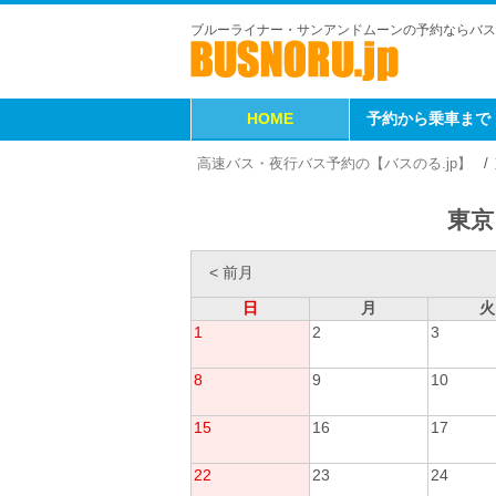
ブルーライナー・サンアンドムーンの予約ならバス
HOME
予約から乗車まで
高速バス・夜行バス予約の【バスのる.jp】
東京
< 前月
日
月
火
1
2
3
8
9
10
15
16
17
22
23
24