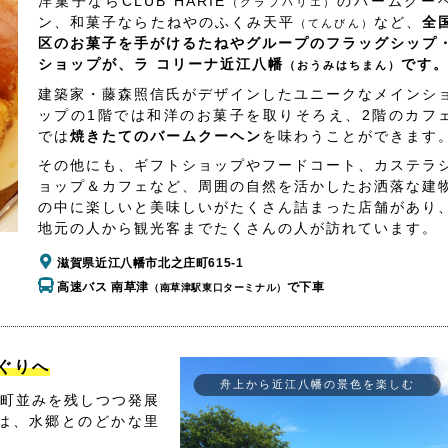
洋菓子ならCLUB HARIE
のバームクー
（クラブハリエ）
ン、和菓子ならたねやのふくみ天平
など、
全
（てんびん）
区のお菓子を手がけるたねやグループのフラッグシップ
ショップが、ラ コリーナ近江八幡
です
（おうみはちまん）
建築家・藤森照信氏がデザインしたユニークなメインシ
ップの1階では和洋のお菓子を取りそろえ、2階のカフ
では
焼きたてのバームクーヘン
を味わうことができます
その他にも、ギフトショップやフードコート、カステラ
ョップ＆カフェなど、周囲の自然を活かしたお洒落な建
の中に楽しいと美味しいがたくさん詰まった店舗があり
地元の人から観光客までたくさんの人が訪れています。
滋賀県近江八幡市北之庄町615-1
高速バス 南草津
で下車
（南草津駅東口ターミナル）
ぐりへ
舟上から近江八幡の景色を楽しむ
町並みを残しつつ発展
は、水郷とのどかな里