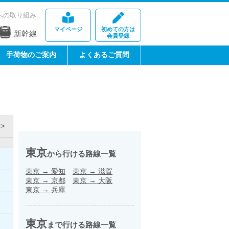
への取り組み
マイページ
初めての方は
新幹線
会員登録
手荷物のご案内
よくあるご質問
>
東京
から行ける路線一覧
東京
→
愛知
東京
→
滋賀
東京
→
京都
東京
→
大阪
東京
→
兵庫
東京
まで行ける路線一覧