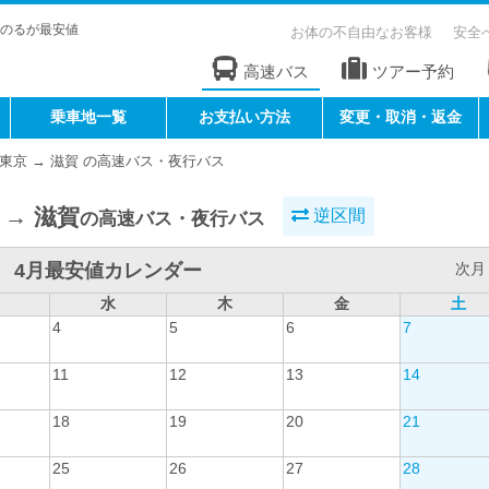
のるが最安値
お体の不自由なお客様
安全
高速バス
ツアー予約
乗車地一覧
お支払い方法
変更・取消・返金
東京 → 滋賀 の高速バス・夜行バス
 → 滋賀
逆区間
の高速バス・夜行バス
4月最安値カレンダー
次月 
水
木
金
土
4
5
6
7
11
12
13
14
18
19
20
21
25
26
27
28