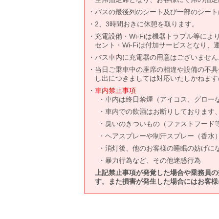
バスの最後列のシート及び一部のシート
2、3時間おきに休憩を取ります。
充電設備・Wi-Fiは機器トラブル等に
セント・Wi-Fiは付加サービスとなり
バス車内に充電器の用意はございません
当日ご乗車中の座席の相違や設備の不具
し出につきましては対応いたしかねます
車内禁止事項
車内は終日禁煙（アイコス、グロー
車内での飲酒はお断りしております
臭いのきついもの（ファストフード
ヘアスプレーや制汗スプレー（香水
消灯後、他のお客様の睡眠の妨げに
暴力行為など、その他迷惑行為
上記禁止事項が発覚した場合や乗務員の
す。また損害が発生した場合にはお客様