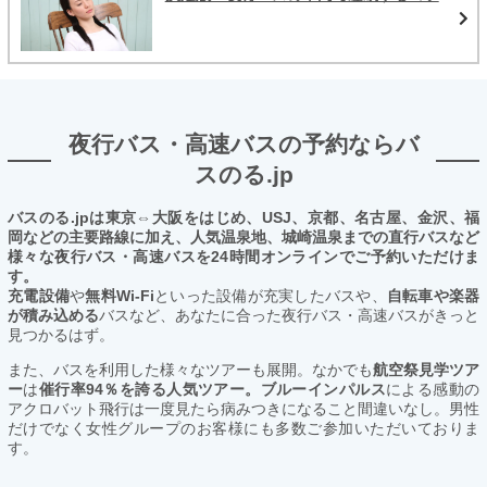
夜行バス・高速バスの予約ならバ
スのる.jp
バスのる.jpは東京⇔大阪をはじめ、USJ、京都、名古屋、金沢、福
岡などの主要路線に加え、人気温泉地、城崎温泉までの直行バスなど
様々な夜行バス・高速バスを24時間オンラインでご予約いただけま
す。
充電設備
や
無料Wi-Fi
といった設備が充実したバスや、
自転車や楽器
が積み込める
バスなど、あなたに合った夜行バス・高速バスがきっと
見つかるはず。
また、バスを利用した様々なツアーも展開。なかでも
航空祭見学ツア
ー
は
催行率94％を誇る人気ツアー。ブルーインパルス
による感動の
アクロバット飛行は一度見たら病みつきになること間違いなし。男性
だけでなく女性グループのお客様にも多数ご参加いただいておりま
す。