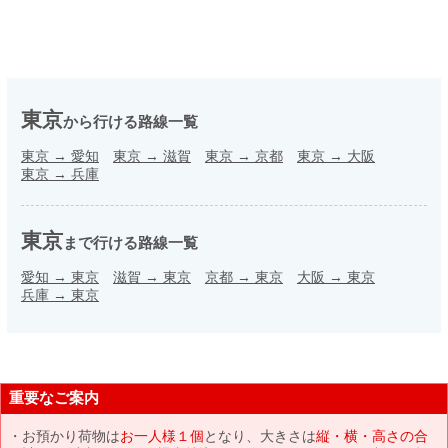
東京
から行ける路線一覧
東京
→
愛知
東京
→
滋賀
東京
→
京都
東京
→
大阪
東京
→
兵庫
東京
まで行ける路線一覧
愛知
→
東京
滋賀
→
東京
京都
→
東京
大阪
→
東京
兵庫
→
東京
重要なご案内
お預かり荷物は
お一人様１個
となり、大きさは
縦・横・高さの合