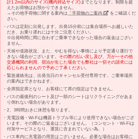
計1.2m以内のサイズ(機内持込サイズ)
までとなります。制限を超
えたお荷物はお預かりできません。
→その他手荷物に関する案内は
「手荷物のご案内」
をご確認くだ
さい。
バスは定刻に出発します。出発15分前には集合場所へお越しいた
だき、お乗り遅れには十分ご注意ください。
※出発時間に間に合わずご乗車できなかった場合の返金はござい
ません。
天候や道路状況、また、やむを得ない事情により予定通り運行で
きない場合がございます。
その際の払い戻し及び、万が一その他
交通機関の利用、宿泊が生じた場合でも弊社は一切その請求には
応じられませんので予めご了承ください。
緊急連絡先は、出発当日のキャンセル受付専用です。ご乗車場所
の案内はできかねます。
全席指定席となり、お客様にて席の指定はできません。
バスの最後列のシート及び一部のシートはリクライニングがあま
り倒れない場合があります。
2、3時間おきに休憩を取ります。
充電設備・Wi-Fiは機器トラブル等により使用できない場合がござ
います。その際のご返金はございません。（コンセント・Wi-Fiは
付加サービスとなり、運賃に含まれていない為。）
バス車内に充電器の用意はございません。必要な場合はお客様に