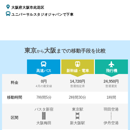
大阪府大阪市此花区
ユニバーサルスタジオジャパンで下車
東京
大阪
までの移動手段を比較
から
高速バス
新幹線・電車
飛行機
0円
14,720円
24,950円
料金
4月の最安値
普通指定席
普通運賃
移動時間
7時間5分
2時間30分
1時間
バスタ新宿
東京駅
羽田空港
区間
大阪梅田
新大阪駅
伊丹空港