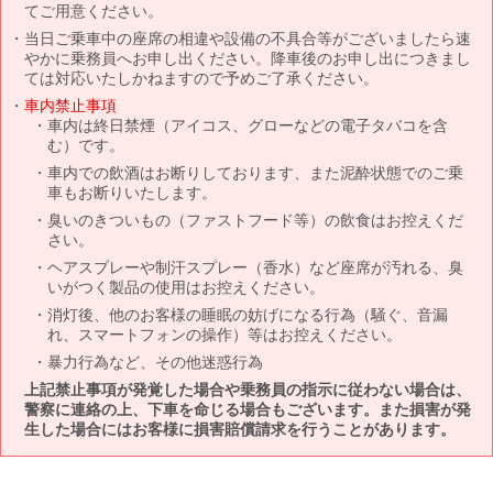
てご用意ください。
当日ご乗車中の座席の相違や設備の不具合等がございましたら速
やかに乗務員へお申し出ください。降車後のお申し出につきまし
ては対応いたしかねますので予めご了承ください。
車内禁止事項
車内は終日禁煙（アイコス、グローなどの電子タバコを含
む）です。
車内での飲酒はお断りしております、また泥酔状態でのご乗
車もお断りいたします。
臭いのきついもの（ファストフード等）の飲食はお控えくだ
さい。
ヘアスプレーや制汗スプレー（香水）など座席が汚れる、臭
いがつく製品の使用はお控えください。
消灯後、他のお客様の睡眠の妨げになる行為（騒ぐ、音漏
れ、スマートフォンの操作）等はお控えください。
暴力行為など、その他迷惑行為
上記禁止事項が発覚した場合や乗務員の指示に従わない場合は、
警察に連絡の上、下車を命じる場合もございます。また損害が発
生した場合にはお客様に損害賠償請求を行うことがあります。