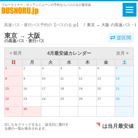
ブルーライナー・サンアンドムーンの予約ならバスのるが最安値
高速バス・夜行バス予約の【バスのる.jp】
東京 → 大阪 の高速バス・
東京 → 大阪
逆区間
の高速バス・夜行バス
4月最安値カレンダー
< 前月
次月 >
日
月
火
水
木
金
土
1
2
3
4
5
6
7
8
9
10
11
12
13
14
15
16
17
18
19
20
21
22
23
24
25
26
27
28
29
30
日にちをクリックすると、該当日に運行す
は当月最安値
る便の一覧が表示されます。