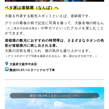
ベタ派は道頓堀（なんば）へ
大阪を代表する観光スポットといえば、道頓堀です。
グリコの看板の前で記念に写真を撮って、大阪名物の粉もん
や串カツといったグルメを楽しむこと
（たこ焼きやお好み焼き）
ができます。
道頓堀の観光におすすめの時間帯は、さまざまなネオンの色
彩が道頓堀川に映し出される夜。
大阪の活気を感じられ、旅の気分も盛り上がります。
（グリコのポーズで写真を撮影されるなら、朝～昼がおすすめです。）
大阪府大阪市中央区
難波OCATバスターミナルで下車
駅近で気が向くままにショッピング♫