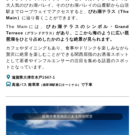
大人気のびわ湖バレイ。そのびわ湖バレイの山麓駅から山頂
駅までロープウェイでアクセスすると、
びわ湖テラス（The
Main）
に辿り着くことができます。
The Mainには、
びわ湖テラスのシンボル・Grand
Terrace
があり、ここから海のように広い琵
（グランドテラス）
琶湖をひとり占めしたかのような絶景が見られます。
カフェやダイニングもあり、食事やドリンクを楽しみながら
贅沢に絶景を楽しむことができる関西屈指のお洒落スポット
として若者やインフルエンサーの注目を集める話題のスポッ
トとなっています。
滋賀県大津市木戸1547-1
高速バス 南草津
で下車
（南草津駅東口ターミナル）
延暦寺東塔地区にある阿弥陀堂