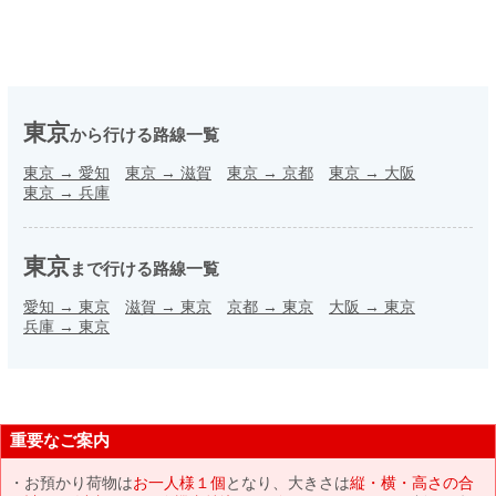
東京
から行ける路線一覧
東京
→
愛知
東京
→
滋賀
東京
→
京都
東京
→
大阪
東京
→
兵庫
東京
まで行ける路線一覧
愛知
→
東京
滋賀
→
東京
京都
→
東京
大阪
→
東京
兵庫
→
東京
重要なご案内
お預かり荷物は
お一人様１個
となり、大きさは
縦・横・高さの合