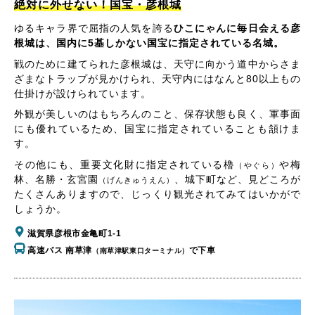
絶対に外せない！国宝・彦根城
ゆるキャラ界で屈指の人気を誇る
ひこにゃんに毎日会える彦
根城は、国内に5基しかない国宝に指定されている名城。
戦のために建てられた彦根城は、天守に向かう道中からさま
ざまなトラップが見かけられ、天守内にはなんと80以上もの
仕掛けが設けられています。
外観が美しいのはもちろんのこと、保存状態も良く、軍事面
にも優れているため、国宝に指定されていることも頷けま
す。
その他にも、重要文化財に指定されている櫓
や梅
（やぐら）
林、名勝・玄宮園
、城下町など、見どころが
（げんきゅうえん）
たくさんありますので、じっくり観光されてみてはいかがで
しょうか。
滋賀県彦根市金亀町1-1
高速バス 南草津
で下車
（南草津駅東口ターミナル）