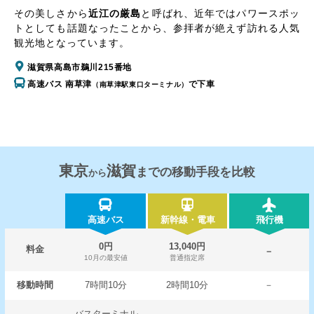
その美しさから
近江の厳島
と呼ばれ、近年ではパワースポッ
トとしても話題なったことから、参拝者が絶えず訪れる人気
観光地となっています。
滋賀県高島市鵜川215番地
高速バス 南草津
で下車
（南草津駅東口ターミナル）
東京
滋賀
までの移動手段を比較
から
高速バス
新幹線・電車
飛行機
0円
13,040円
料金
－
10月の最安値
普通指定席
移動時間
7時間10分
2時間10分
－
バスターミナル