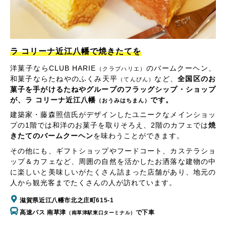
ラ コリーナ近江八幡で焼きたてを
洋菓子ならCLUB HARIE
のバームクーヘン、
（クラブハリエ）
和菓子ならたねやのふくみ天平
など、
全国区のお
（てんびん）
菓子を手がけるたねやグループのフラッグシップ・ショップ
が、ラ コリーナ近江八幡
です。
（おうみはちまん）
建築家・藤森照信氏がデザインしたユニークなメインショッ
プの1階では和洋のお菓子を取りそろえ、2階のカフェでは
焼
きたてのバームクーヘン
を味わうことができます。
その他にも、ギフトショップやフードコート、カステラショ
ップ＆カフェなど、周囲の自然を活かしたお洒落な建物の中
に楽しいと美味しいがたくさん詰まった店舗があり、地元の
人から観光客までたくさんの人が訪れています。
滋賀県近江八幡市北之庄町615-1
高速バス 南草津
で下車
（南草津駅東口ターミナル）