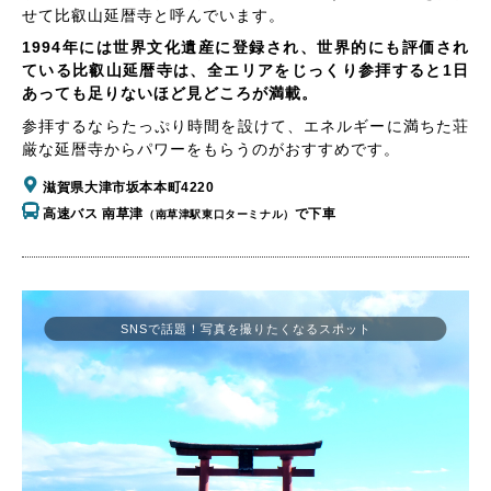
せて比叡山延暦寺と呼んでいます。
1994年には世界文化遺産に登録され、世界的にも評価され
ている比叡山延暦寺は、全エリアをじっくり参拝すると1日
あっても足りないほど見どころが満載。
参拝するならたっぷり時間を設けて、エネルギーに満ちた荘
厳な延暦寺からパワーをもらうのがおすすめです。
滋賀県大津市坂本本町4220
高速バス 南草津
で下車
（南草津駅東口ターミナル）
SNSで話題！写真を撮りたくなるスポット