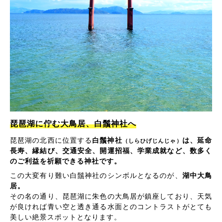
琵琶湖に佇む大鳥居、白鬚神社へ
琵琶湖の北西に位置する
白鬚神社
は、延命
（しらひげじんじゃ）
長寿、縁結び、交通安全、開運招福、学業成就など、数多く
のご利益を祈願できる神社です。
この大変有り難い白鬚神社のシンボルとなるのが、
湖中大鳥
居。
その名の通り、琵琶湖に朱色の大鳥居が鎮座しており、天気
が良ければ青い空と透き通る水面とのコントラストがとても
美しい絶景スポットとなります。