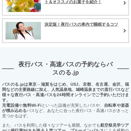
ト＆オススメのお菓子を紹介！
決定版！夜行バスの車内で睡眠するコツ
夜行バス・高速バスの予約ならバ
スのる.jp
バスのる.jpは東京⇔滋賀をはじめ、USJ、京都、名古屋、金沢、福
岡などの主要路線に加え、人気温泉地、城崎温泉までの直行バスなど
様々な夜行バス・高速バスを24時間オンラインでご予約いただけま
す。
充電設備
や
無料Wi-Fi
といった設備が充実したバスや、
自転車や楽器
が積み込める
バスなど、あなたに合った夜行バス・高速バスがきっと
見つかるはず。
また、バスを利用した様々なツアーも展開。なかでも
航空祭見学ツア
ー
は
催行率94％を誇る人気ツアー。ブルーインパルス
による感動の