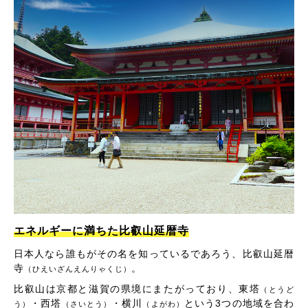
エネルギーに満ちた比叡山延暦寺
日本人なら誰もがその名を知っているであろう、比叡山延暦
寺
。
（ひえいざんえんりゃくじ）
比叡山は京都と滋賀の県境にまたがっており、東塔
（とうど
・西塔
・横川
という3つの地域を合わ
う）
（さいとう）
（よがわ）