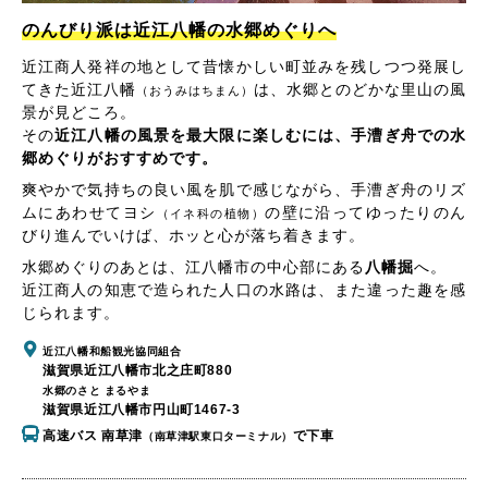
のんびり派は近江八幡の水郷めぐりへ
近江商人発祥の地として昔懐かしい町並みを残しつつ発展し
てきた近江八幡
は、水郷とのどかな里山の風
（おうみはちまん）
景が見どころ。
その
近江八幡の風景を最大限に楽しむには、手漕ぎ舟での水
郷めぐりがおすすめです。
爽やかで気持ちの良い風を肌で感じながら、手漕ぎ舟のリズ
ムにあわせてヨシ
の壁に沿ってゆったりのん
（イネ科の植物）
びり進んでいけば、ホッと心が落ち着きます。
水郷めぐりのあとは、江八幡市の中心部にある
八幡掘
へ。
近江商人の知恵で造られた人口の水路は、また違った趣を感
じられます。
近江八幡和船観光協同組合
滋賀県近江八幡市北之庄町880
水郷のさと まるやま
滋賀県近江八幡市円山町1467-3
高速バス 南草津
で下車
（南草津駅東口ターミナル）