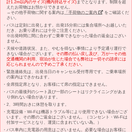
計1.2m以内のサイズ(機内持込サイズ)
までとなります。制限を超
えたお荷物はお預かりできません。
→その他手荷物に関する案内は
「手荷物のご案内」
をご確認くだ
さい。
バスは定刻に出発します。出発15分前には集合場所へお越しいた
だき、お乗り遅れには十分ご注意ください。
※出発時間に間に合わずご乗車できなかった場合の返金はござい
ません。
天候や道路状況、また、やむを得ない事情により予定通り運行で
きない場合がございます。
その際の払い戻し及び、万が一その他
交通機関の利用、宿泊が生じた場合でも弊社は一切その請求には
応じられませんので予めご了承ください。
緊急連絡先は、出発当日のキャンセル受付専用です。ご乗車場所
の案内はできかねます。
全席指定席となり、お客様にて席の指定はできません。
バスの最後列のシート及び一部のシートはリクライニングがあま
り倒れない場合があります。
2、3時間おきに休憩を取ります。
充電設備・Wi-Fiは機器トラブル等により使用できない場合がござ
います。その際のご返金はございません。（コンセント・Wi-Fiは
付加サービスとなり、運賃に含まれていない為。）
バス車内に充電器の用意はございません。必要な場合はお客様に