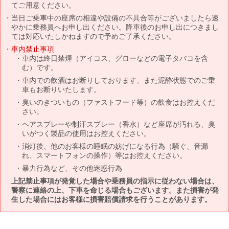
てご用意ください。
当日ご乗車中の座席の相違や設備の不具合等がございましたら速
やかに乗務員へお申し出ください。降車後のお申し出につきまし
ては対応いたしかねますので予めご了承ください。
車内禁止事項
車内は終日禁煙（アイコス、グローなどの電子タバコを含
む）です。
車内での飲酒はお断りしております、また泥酔状態でのご乗
車もお断りいたします。
臭いのきついもの（ファストフード等）の飲食はお控えくだ
さい。
ヘアスプレーや制汗スプレー（香水）など座席が汚れる、臭
いがつく製品の使用はお控えください。
消灯後、他のお客様の睡眠の妨げになる行為（騒ぐ、音漏
れ、スマートフォンの操作）等はお控えください。
暴力行為など、その他迷惑行為
上記禁止事項が発覚した場合や乗務員の指示に従わない場合は、
警察に連絡の上、下車を命じる場合もございます。また損害が発
生した場合にはお客様に損害賠償請求を行うことがあります。