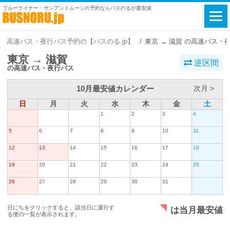
ブルーライナー・サンアンドムーンの予約ならバスのるが最安値
高速バス・夜行バス予約の【バスのる.jp】
東京 → 滋賀 の高速バス・
東京 → 滋賀
逆区間
の高速バス・夜行バス
10月最安値カレンダー
次月 >
日
月
火
水
木
金
土
1
2
3
4
5
6
7
8
9
10
11
12
13
14
15
16
17
18
19
20
21
22
23
24
25
26
27
28
29
30
31
日にちをクリックすると、該当日に運行す
は当月最安値
る便の一覧が表示されます。